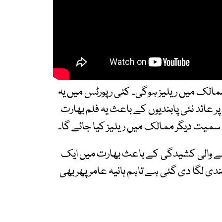
کی 27 جون کو مختلف ممالک میں ریلیز ہوگی۔ کئی رپورٹس میں یہ
ر عائد نئی پابندیوں کے باعث یہ فلم بھارت
ہ سمیت دیگر ممالک میں ریلیز کیا جائے گا۔
ونے والی کشیدگی کے باعث بھارت میں ایک
ندی لگا دی گئی ہے تاہم ہانیہ عامر پھر بھی