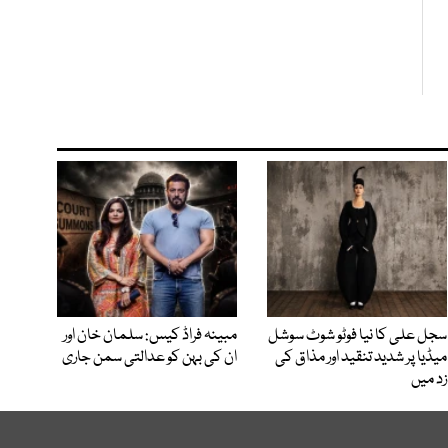
سجل علی کا نیا فوٹو شوٹ سوشل
مبینہ فراڈ کیس: سلمان خان اور
میڈیا پر شدید تنقید اور مذاق کی
ان کی بہن کو عدالتی سمن جاری
زد میں