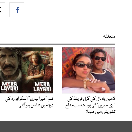
متعلقہ
لامین یامال کی گرل فرینڈ کی
فلم ’’میرا لیاری‘‘ آسکر ایوارڈ کی
’بری خبروں‘کی پوسٹ سے مداح
دوڑ میں شامل ہوگئی
تشویش میں مبتلا