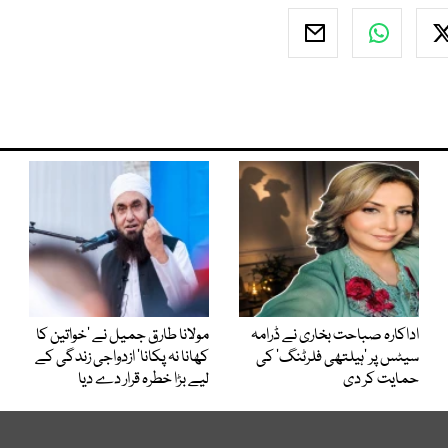
اداکارہ صباحت بخاری نے ڈرامہ
مولانا طارق جمیل نے ’خواتین کا
سیٹس پر ’ہیلتھی فلرٹنگ‘ کی
کھانا نہ پکانا‘ ازدواجی زندگی کے
حمایت کر دی
لیے بڑا خطرہ قرار دے دیا