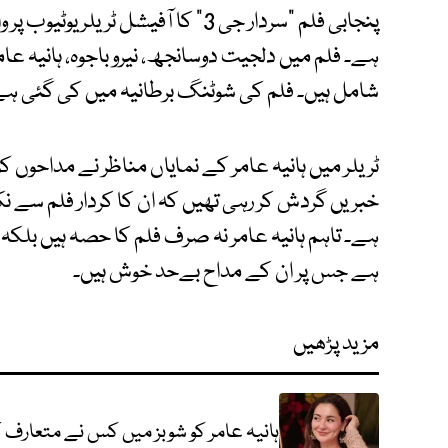
پنجابی فلم "سردار جی 3" کا آفیشل ٹ
ہے۔ فلم میں دلجیت دوسانجھ، نیرو باجوہ، ہانیہ عامر،
شامل ہیں۔ فلم کی شوٹنگ برطانیہ میں کی گئی ہے
ٹریلر میں ہانیہ عامر کے نمایاں مناظر نے مداحوں 
خبریں گردش کر رہی تھیں کہ ان کا کردار فلم سے نکا
ہے۔ تاہم ہانیہ عامر نہ صرف فلم کا حصہ ہیں بلکہ ان
ہے جس پر ان کے مداح بےحد خوش ہیں۔
مزید پڑھیں
ہانیہ عامر کو شوبز میں کس نے متعارف ک