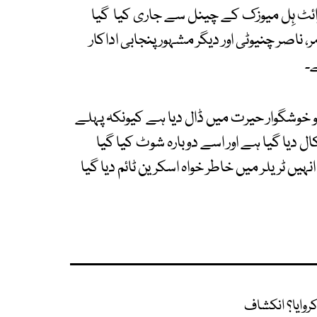
ریلر یوٹیوب پر وائٹ ہِل میوزک کے چینل سے جاری کیا گیا
 ناصر چنیوٹی اور دیگر مشہور پنجابی اداکار
۔
کو خوشگوار حیرت میں ڈال دیا ہے کیونکہ پہلے
ل دیا گیا ہے اور اسے دوبارہ شوٹ کیا گیا
ہیں ٹریلر میں خاطر خواہ اسکرین ٹائم دیا گیا
روایا؟ انکشاف