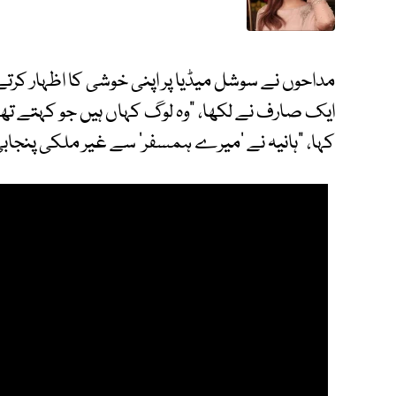
مداحوں نے سوشل میڈیا پر اپنی خوشی کا اظہار کرتے 
ایک صارف نے لکھا، "وہ لوگ کہاں ہیں جو کہتے تھے ہ
کہا، "ہانیہ نے ‘میرے ہمسفر’ سے غیر ملکی پنجابی