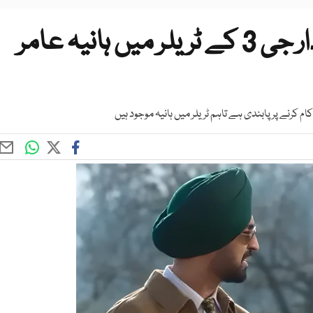
دلجیت دوسانجھ کی فلم سردار جی 3 کے ٹریلر میں ہانیہ عامر
کرنے پر پابندی ہے تاہم ٹریلر میں ہانیہ موجود ہیں