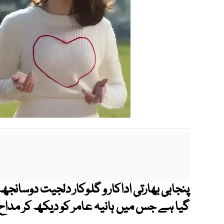
گیا ہے جس میں ہانیہ عامر کو دیکھ کر مداح