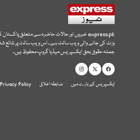
express.pk
خبروں اور حالات حاضرہ سے متعلق پاکستان 
وزٹ کی جانے والی ویب سائٹ ہے۔ اس ویب سائٹ پر شائع شدہ
جملہ حقوق بحق ایکسپریس میڈیا گروپ محفوظ ہیں۔
ایکسپریس کے بارے میں
ضابطہ اخلاق
Privacy Policy