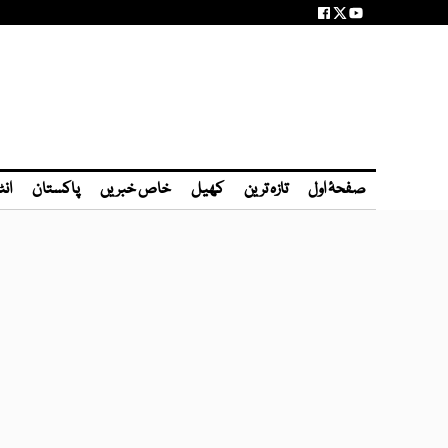
صفحۂ اول
تازہ ترین
کھیل
خاص خبریں
پاکستان
انٹ