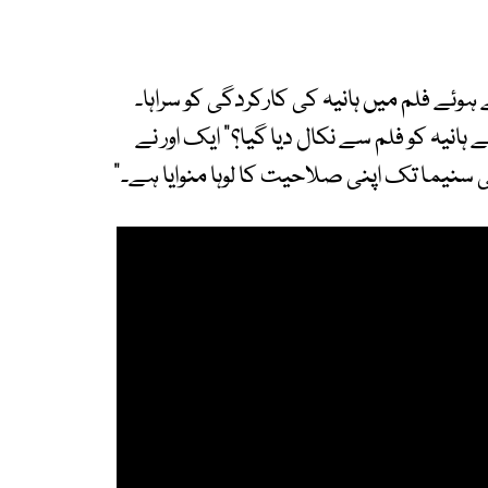
ہوئے فلم میں ہانیہ کی کارکردگی کو سراہا۔
انیہ کو فلم سے نکال دیا گیا؟" ایک اور نے
 سنیما تک اپنی صلاحیت کا لوہا منوایا ہے۔"