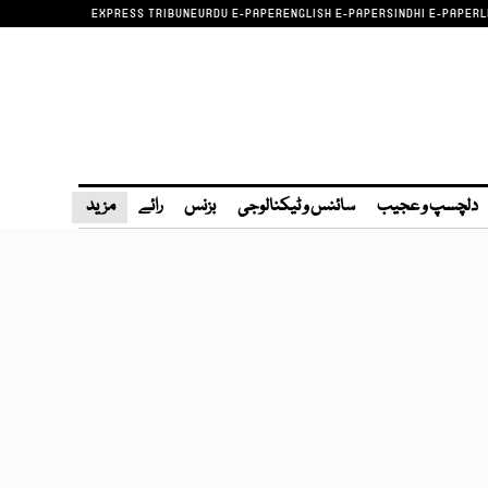
EXPRESS TRIBUNE
URDU E-PAPER
ENGLISH E-PAPER
SINDHI E-PAPER
L
دلچسپ و عجیب
سائنس و ٹیکنالوجی
بزنس
رائے
مزید