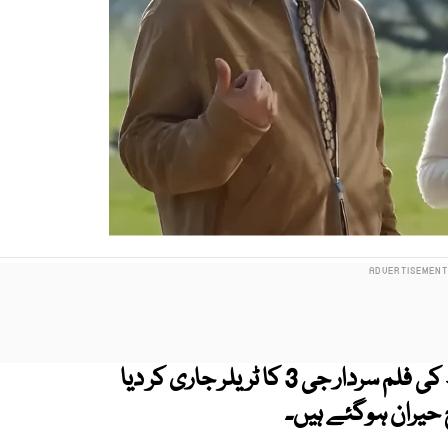
پنجابی بھارتی اداکار و گلوکار دلجیت دوسانجھ کی فلم سردار جی 3 کا ٹریلر جاری کر دیا
 حیران ہوگئے ہیں۔