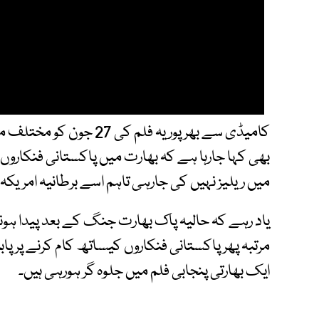
کامیڈی سے بھرپور یہ فلم 
بھی کہا جارہا ہے کہ بھارت میں پاکستانی فنکاروں پ
میں ریلیز نہیں کی جارہی تاہم اسے برطانیہ امریک
یاد رہے کہ حالیہ پاک بھارت جنگ کے بعد پیدا ہ
مرتبہ پھر پاکستانی فنکاروں کیساتھ کام کرنے پر پاب
ایک بھارتی پنجابی فلم میں جلوہ گر ہورہی ہیں۔