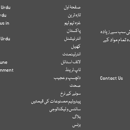
صفحۂ اول
 Urdu
تازہ ترین
rdu
غزہ لہو لہو
ws in
پاکستان
کی سب سے زیادہ
انٹر نیشنل
 Urdu
 تمام مواد کے
کھیل
انٹرٹینمنٹ
لائف اسٹائل
bune
ٹاپ ٹرینڈ
inment
دلچسپ و عجیب
Contact Us
صحت
سونے کے نرخ
پیٹرولیم مصنوعات کی قیمتیں
سائنس و ٹیکنالوجی
بلاگ
بزنس