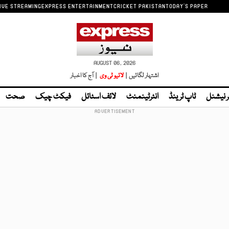
IVE STREAMING
EXPRESS ENTERTAINMENT
CRICKET PAKISTAN
TODAY'S PAPER
AUGUST 06, 2026
اشتہار لگائیں |
لائیو ٹی وی
| آج کا اخبار
ر نیشنل
ٹاپ ٹرینڈ
انٹرٹینمنٹ
لائف اسٹائل
فیکٹ چیک
صحت