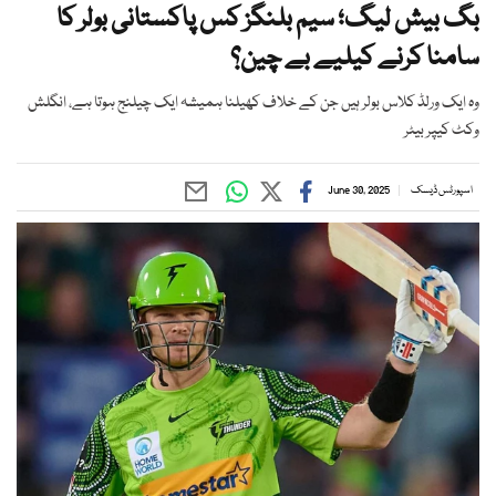
بگ بیش لیگ؛ سیم بلنگز کس پاکستانی بولر کا
سامنا کرنے کیلیے بے چین؟
وہ ایک ورلڈ کلاس بولر ہیں جن کے خلاف کھیلنا ہمیشہ ایک چیلنج ہوتا ہے، انگلش
وکٹ کیپر بیٹر
اسپورٹس ڈیسک
June 30, 2025