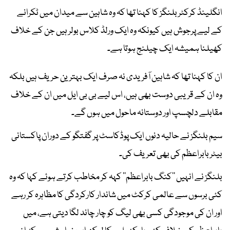
انگلینڈ کرکٹر بلنگز کا کہنا تھا کہ وہ شاہین سے میدان میں ٹکرانے
کے لیے پرجوش ہیں کیونکہ وہ ایک ورلڈ کلاس بولر ہیں جن کے خلاف
کھیلنا ہمیشہ ایک چیلنج ہوتا ہے۔
ان کا کہنا تھا کہ شاہین آفریدی نہ صرف ایک بہترین حریف ہیں بلکہ
وہ ان کے قریبی دوست بھی ہیں، اس لیے بی بی ایل میں ان کے خلاف
مقابلے دلچسپ اور دوستانہ ماحول میں ہوں گے۔
سیم بلنگز نے حالیہ دنوں ایک پوڈکاسٹ پر گفتگو کے دوران پاکستانی
بیٹر بابراعظم کی بھی تعریف کی۔
بلنگز نے انہیں ’’کنگ بابراعظم‘‘ کہہ کر مخاطب کرتے ہوئے کہا کہ وہ
کئی برسوں سے عالمی کرکٹ میں شاندار کارکردگی کا مظاہرہ کر رہے
اور ان کی موجودگی کسی بھی لیگ کو چار چاند لگا دیتی ہے، میں