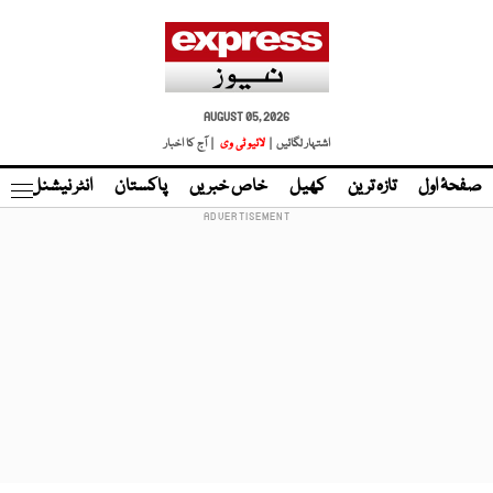
AUGUST 05, 2026
اشتہار لگائیں |
لائیو ٹی وی
| آج کا اخبار
صفحۂ اول
تازہ ترین
کھیل
خاص خبریں
پاکستان
انٹر نیشنل
ٹا