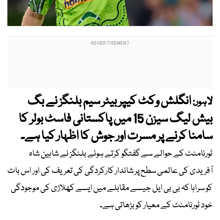
انگلش وکٹ کیپر بیٹر سیم بلنگز نے بگ
لاہور:
بیش لیگ سیزن 15 میں پاکستانی فاسٹ بولر کا
سامنا کرنے پر مسرت اور جوش کا اظہار کیا ہے۔
ٹورنامنٹ کے حوالے سے گفتگو کرتے ہوئے بلنگز نے شاہین شاہ
آفریدی کی عالمی سطح پر شاندار کارکردگی کی تعریف کی اور اس بات
کو سراہا کہ بی بی ایل جیسے مقابلے میں ایسے کھلاڑی کی موجودگی
خود ٹورنامنٹ کے معیار کو بڑھاتی ہے۔