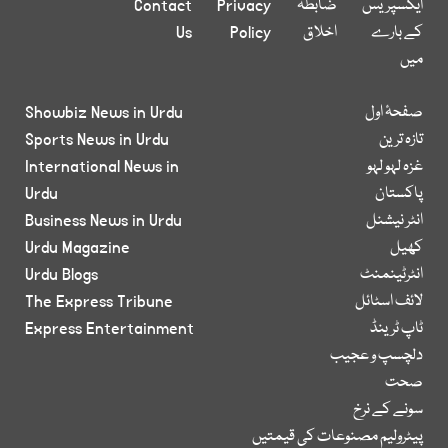
ایکسپریس
ضابطہ
Privacy
Contact
کے بارے
اخلاق
Policy
Us
میں
صفحۂ اول
Showbiz News in Urdu
تازہ ترین
Sports News in Urdu
غزہ لہو لہو
International News in
پاکستان
Urdu
انٹر نیشنل
Business News in Urdu
کھیل
Urdu Magazine
انٹرٹینمنٹ
Urdu Blogs
لائف اسٹائل
The Express Tribune
ٹاپ ٹرینڈ
Express Entertainment
دلچسپ و عجیب
صحت
سونے کے نرخ
پیٹرولیم مصنوعات کی قیمتیں