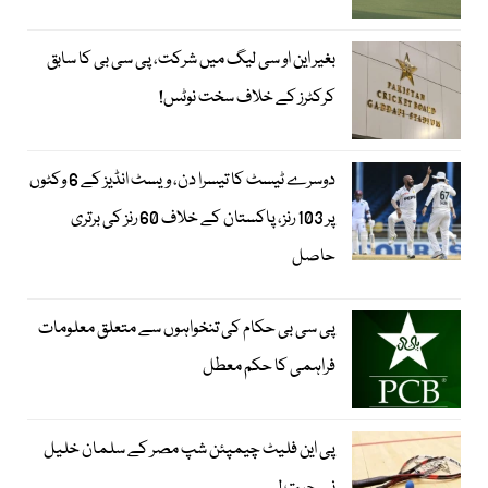
بغیر این او سی لیگ میں شرکت، پی سی بی کا سابق
کرکٹرز کے خلاف سخت نوٹس!
دوسرے ٹیسٹ کا تیسرا دن، ویسٹ انڈیز کے 6 وکٹوں
پر 103 رنز، پاکستان کے خلاف 60 رنز کی برتری
حاصل
پی سی بی حکام کی تنخواہوں سے متعلق معلومات
فراہمی کا حکم معطل
پی این فلیٹ چیمپئن شپ مصر کے سلمان خلیل