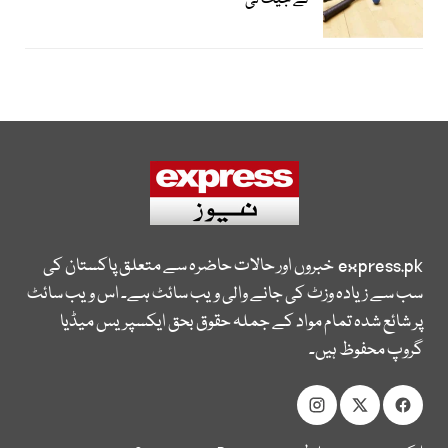
نے جیت لی
express.pk
خبروں اور حالات حاضرہ سے متعلق پاکستان کی
سب سے زیادہ وزٹ کی جانے والی ویب سائٹ ہے۔ اس ویب سائٹ
پر شائع شدہ تمام مواد کے جملہ حقوق بحق ایکسپریس میڈیا
گروپ محفوظ ہیں۔