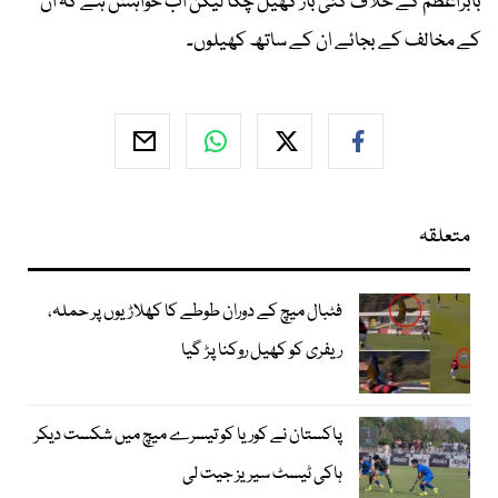
بابراعظم کے خلاف کئی بار کھیل چکا لیکن اب خواہش ہے کہ ان
کے مخالف کے بجائے ان کے ساتھ کھیلوں۔
متعلقہ
فٹبال میچ کے دوران طوطے کا کھلاڑیوں پر حملہ،
ریفری کو کھیل روکنا پڑ گیا
پاکستان نے کوریا کو تیسرے میچ میں شکست دیکر
ہاکی ٹیسٹ سیریز جیت لی