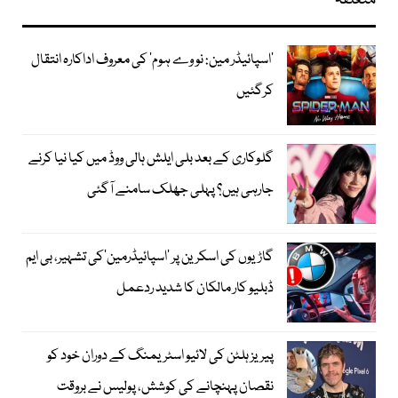
متعلقہ
’اسپائیڈر مین: نو وے ہوم‘ کی معروف اداکارہ انتقال
کرگئیں
گلوکاری کے بعد بلی ایلش ہالی ووڈ میں کیا نیا کرنے
جارہی ہیں؟ پہلی جھلک سامنے آگئی
گاڑیوں کی اسکرین پر ’اسپائیڈرمین‘کی تشہیر، بی ایم
ڈبلیو کار مالکان کا شدید ردعمل
پیریز ہلٹن کی لائیو اسٹریمنگ کے دوران خود کو
نقصان پہنچانے کی کوشش، پولیس نے بروقت