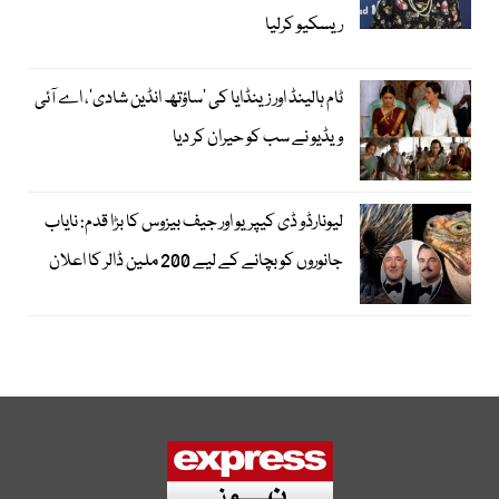
ریسکیو کرلیا
ٹام ہالینڈ اور زینڈایا کی ’ساؤتھ انڈین شادی‘، اے آئی
ویڈیو نے سب کو حیران کر دیا
لیونارڈو ڈی کیپریو اور جیف بیزوس کا بڑا قدم: نایاب
جانوروں کو بچانے کے لیے 200 ملین ڈالر کا اعلان