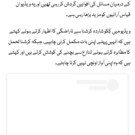
کے درمیان مسائل کی افواہیں گردش کر رہی تھیں اور یہ ویڈیو ان
قیاس آرائیوں کو مزید بڑھا رہی ہے۔
ویڈیو میں کِکو شاردہ کرشنا سے ناراضگی کا اظہار کرتے ہوئے کہتے
ہیں کہ انہیں پہلے اپنی بات مکمل کرنی چاہیے، جبکہ کرشنا تحمل
کا مظاہرہ کرتے ہوئے تنازع سے بچنے کی کوشش کرتے ہیں اور کہتے
ہیں کہ وہ اپنی آواز اونچی نہیں کرنا چاہتے۔