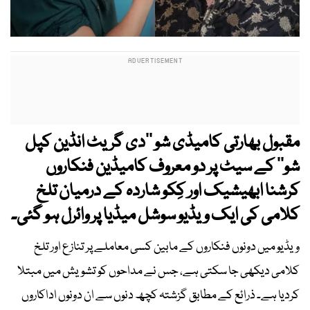
مقبول بھارتی کامیڈی شو ’’دی گریٹ انڈین کپل
شو‘‘ کے سیٹ پر دو معروف کامیڈین فنکاروں
کرشنا ابھیشیک اور کِکو شاردہ کے درمیان تلخ
کلامی کی ایک ویڈیو سوشل میڈیا پر وائرل ہو گئی۔
ویڈیو میں دونوں فنکاروں کے مابین کسی معاملے پر تنازع اور تلخ
کلامی دیکھی جا سکتی ہے، جس نے مداحوں کو تشویش میں مبتلا
کردیا ہے۔ ذرائع کے مطابق گزشتہ کچھ دنوں سے ان دونوں اداکاروں