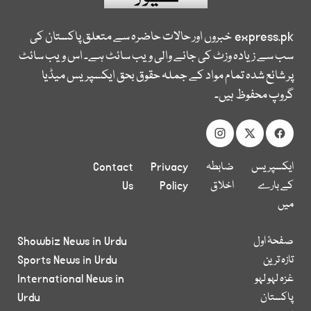
express.pk
خبروں اور حالات حاضرہ سے متعلق پاکستان کی
سب سے زیادہ وزٹ کی جانے والی ویب سائٹ ہے۔ اس ویب سائٹ
پر شائع شدہ تمام مواد کے جملہ حقوق بحق ایکسپریس میڈیا
گروپ محفوظ ہیں۔
ایکسپریس
ضابطہ
Privacy
Contact
کے بارے
اخلاق
Policy
Us
میں
صفحۂ اول
Showbiz News in Urdu
تازہ ترین
Sports News in Urdu
غزہ لہو لہو
International News in
پاکستان
Urdu