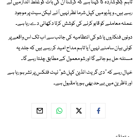
تاہم کِکو شاردہ کا کہنا ہے کہ کرشنا ان کی بات کو غلط انداز میں لے
رہے ہیں۔ ویڈیو میں کپل شرما نظر نہیں آئے لیکن سیٹ پر موجود
عملہ معاملے کو قابو کرنے کی کوشش کرتا دکھائی دے رہا ہے۔
دونوں فنکاروں یا شو کی انتظامیہ کی جانب سے اب تک اس واقعے پر
کوئی بیان سامنے نہیں آیا تاہم مداح امید کر رہے ہیں کہ جلد یہ
مسئلہ حل ہو جائے گا اور شو معمول کے مطابق چلتا رہے گا۔
خیال رہے کہ ’’دی گریٹ انڈین کپل شو‘‘ نیٹ فلکس پر نشر ہو رہا ہے
اور ناظرین میں بےحد بھی ہورہا مقبول ہے۔