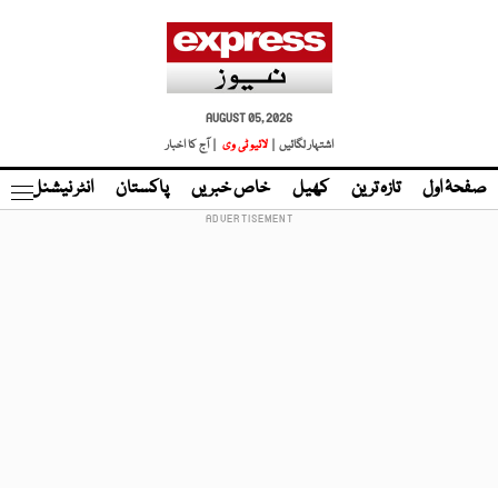
AUGUST 05, 2026
اشتہار لگائیں |
لائیو ٹی وی
| آج کا اخبار
صفحۂ اول
تازہ ترین
کھیل
خاص خبریں
پاکستان
انٹر نیشنل
ٹا