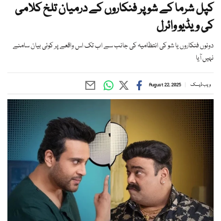
کپل شرما کے شو پر فنکاروں کے درمیان تلخ کلامی
کی ویڈیو وائرل
دونوں فنکاروں یا شو کی انتظامیہ کی جانب سے اب تک اس واقعے پر کوئی بیان سامنے
نہیں آیا
ویب ڈیسک
August 22, 2025