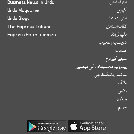
انٹر نیشنل
Business News in Urdu
کھیل
Urdu Magazine
انٹرٹینمنٹ
Urdu Blogs
لائف اسٹائل
The Express Tribune
ٹاپ ٹرینڈ
Express Entertainment
دلچسپ و عجیب
صحت
سونے کے نرخ
پیٹرولیم مصنوعات کی قیمتیں
سائنس و ٹیکنالوجی
بلاگ
بزنس
ویڈیوز
جرائم