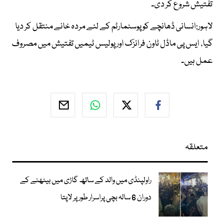
تفتیش شروع کر دی۔
لاہور:انسانی ڈھانچے کو پوسٹمارٹم کے لئے مردہ خانے منتقل کر دیا
گیا، ایس پی ماڈل ٹاون فرانزک اور پولیس ٹیمیں تفتیش میں مصروف
عمل ہیں۔
متعلقہ
راولپنڈی میں والد کے ساتھ گاڑی میں بیٹھنے کے
دوران 6 سالہ بچی پراسرار طور پر لاپتا