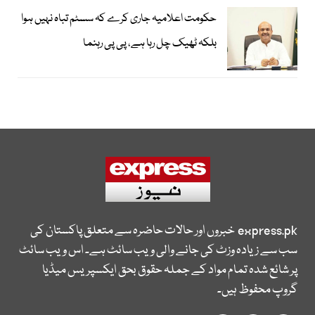
حکومت اعلامیہ جاری کرے کہ سسٹم تباہ نہیں ہوا
بلکہ ٹھیک چل رہا ہے، پی پی رہنما
express.pk
خبروں اور حالات حاضرہ سے متعلق پاکستان کی
سب سے زیادہ وزٹ کی جانے والی ویب سائٹ ہے۔ اس ویب سائٹ
پر شائع شدہ تمام مواد کے جملہ حقوق بحق ایکسپریس میڈیا
گروپ محفوظ ہیں۔