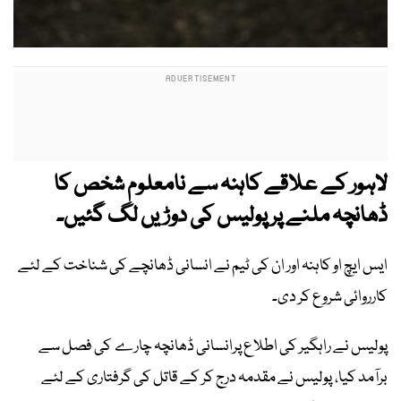
لاہور کے علاقے کاہنہ سے نامعلوم شخص کا
ڈھانچہ ملنے پر پولیس کی دوڑیں لگ گئیں۔
ایس ایچ او کاہنہ اور ان کی ٹیم نے انسانی ڈھانچے کی شناخت کے لئے
کارروائی شروع کر دی۔
پولیس نے راہگیر کی اطلاع پرانسانی ڈھانچہ چارے کی فصل سے
برآمد کیا، پولیس نے مقدمہ درج کر کے قاتل کی گرفتاری کے لئے