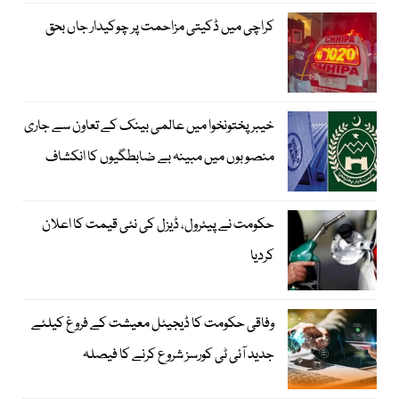
کراچی میں ڈکیتی مزاحمت پر چوکیدار جاں بحق
خیبرپختونخوا میں عالمی بینک کے تعاون سے جاری
منصوبوں میں مبینہ بے ضابطگیوں کا انکشاف
حکومت نے پیٹرول، ڈیزل کی نئی قیمت کا اعلان
کردیا
وفاقی حکومت کا ڈیجیٹل معیشت کے فروغ کیلئے
جدید آئی ٹی کورسز شروع کرنے کا فیصلہ