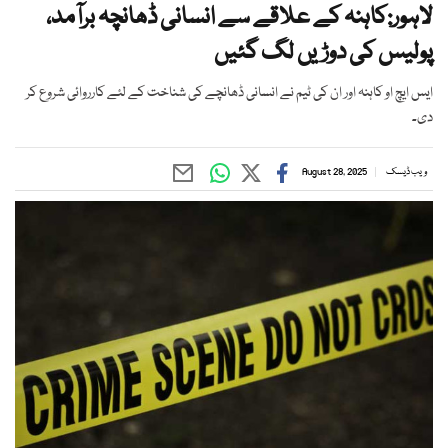
لاہور:کاہنہ کے علاقے سے انسانی ڈھانچہ برآمد،
پولیس کی دوڑیں لگ گئیں
ایس ایچ او کاہنہ اور ان کی ٹیم نے انسانی ڈھانچے کی شناخت کے لئے کارروائی شروع کر
دی۔
ویب ڈیسک
August 28, 2025