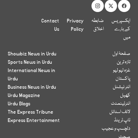
ایکسپریس
ضابطہ
Privacy
Contact
کے بارے
اخلاق
Policy
Us
میں
صفحۂ اول
Showbiz News in Urdu
تازہ ترین
Sports News in Urdu
غزہ لہو لہو
International News in
پاکستان
Urdu
انٹر نیشنل
Business News in Urdu
کھیل
Urdu Magazine
انٹرٹینمنٹ
Urdu Blogs
لائف اسٹائل
The Express Tribune
ٹاپ ٹرینڈ
Express Entertainment
دلچسپ و عجیب
صحت