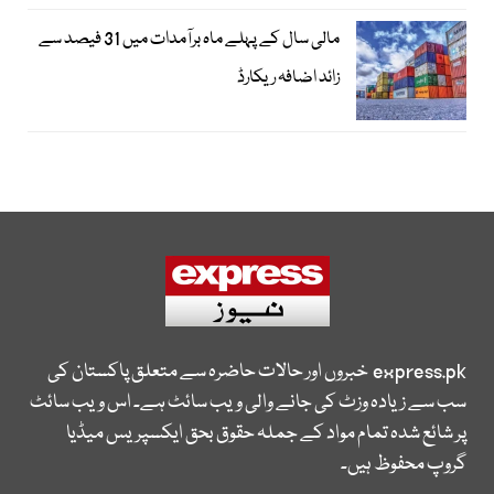
مالی سال کے پہلے ماہ برآمدات میں 31 فیصد سے
زائد اضافہ ریکارڈ
express.pk
خبروں اور حالات حاضرہ سے متعلق پاکستان کی
سب سے زیادہ وزٹ کی جانے والی ویب سائٹ ہے۔ اس ویب سائٹ
پر شائع شدہ تمام مواد کے جملہ حقوق بحق ایکسپریس میڈیا
گروپ محفوظ ہیں۔