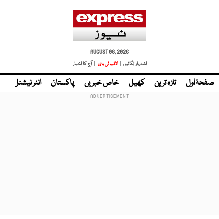
AUGUST 08, 2026
اشتہار لگائیں |
لائیو ٹی وی
| آج کا اخبار
صفحۂ اول
تازہ ترین
کھیل
خاص خبریں
پاکستان
انٹر نیشنل
ٹا