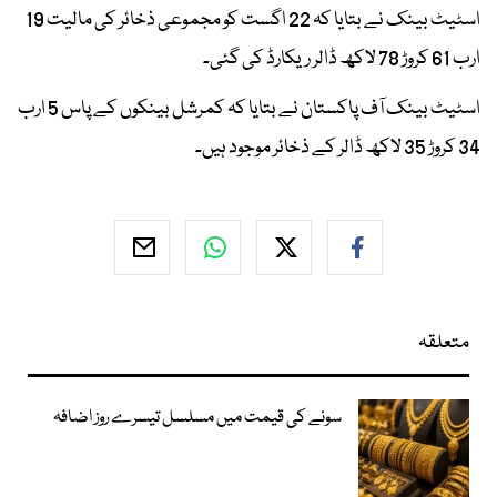
اسٹیٹ بینک نے بتایا کہ 22 اگست کو مجموعی ذخائر کی مالیت 19
ارب 61 کروڑ 78 لاکھ ڈالر ریکارڈ کی گئی۔
اسٹیٹ بینک آف پاکستان نے بتایا کہ کمرشل بینکوں کے پاس 5 ارب
34 کروڑ 35 لاکھ ڈالر کے ذخائر موجود ہیں۔
متعلقہ
سونے کی قیمت میں مسلسل تیسرے روز اضافہ