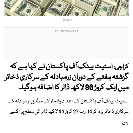
فوٹو: فائل
اسٹیٹ بینک آف پاکستان نے کہا ہے کہ
کراچی:
گزشتہ ہفتے کے دوران زرمبادلہ کے سرکاری ذخائر
میں ایک کروڑ 80 لاکھ ڈالر کا اضافہ ہوگیا۔
اسٹیٹ بینک آف پاکستان کے اعداد وشمار کے مطابق زرمبادلہ کے
سرکاری ذخائر بڑھ کر 14 ارب 27 کروڑ 43 لاکھ ڈالر کی سطح پر آگئے
ہیں۔