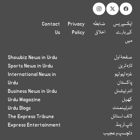
ایکسپریس
ضابطہ
Privacy
Contact
کے بارے
اخلاق
Policy
Us
میں
صفحۂ اول
Showbiz News in Urdu
تازہ ترین
Sports News in Urdu
غزہ لہو لہو
International News in
پاکستان
Urdu
انٹر نیشنل
Business News in Urdu
کھیل
Urdu Magazine
انٹرٹینمنٹ
Urdu Blogs
لائف اسٹائل
The Express Tribune
ٹاپ ٹرینڈ
Express Entertainment
دلچسپ و عجیب