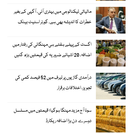
مالیاتی ٹیکنالوجی میں بہتری آئی، آگہی کے بغیر
خطرات کا اندیشہ بھی ہے، گورنر اسٹیٹ بینک
اگست کے پہلے ہفتے ہی مہنگائی کی رفتار میں
اضافہ، 20 اشیائے ضروریہ کی قیمتیں بڑھ گئیں
درآمدی گاڑیوں پر ٹیرف میں 52 فیصد کمی کی
تجویز، اختلافات برقرار
سونا آج مزید مہنگا ہوگیا؛ قیمتوں میں مسلسل
دوسرے دن بڑا اضافہ ریکارڈ