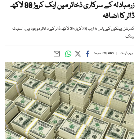
زرمبادلہ کے سرکاری ذخائر میں ایک کروڑ 80 لاکھ
ڈالر کا اضافہ
کمرشل بینکوں کے پاس 5 ارب 34 کروڑ 35 لاکھ ڈالر کے ذخائر موجود ہیں، اسٹیٹ
بینک
ویب ڈیسک
August 28, 2025