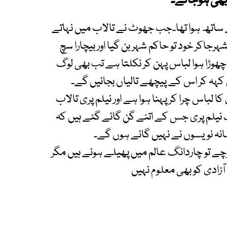
 بھی ہوجائے۔
 ساتھ ہوا تھا۔جب جھوٹ نے تالاب میں نہاتے
رجاکر خود تو حاکم شہر بن گیا اور بیچارا سچ
چھوڑا ہوا لباس پہن کر نکلتا ہے تب بھی لوگ
ل کہہ کر اس کے پیچھے تالیاں بجائیں گے۔
 لباس چرا کرپہنا ہوا ہے اور نیلم پری تالاب
رف نیلم پری جس کے اتنے گن گائے گئے ہیں کہ
نہ نویسوں نے نہیں گائے ہوں گے۔
ے تو چاردانگ عالم میں پھیلے ہوئے ہیں مگر
زادی کو بھی معلوم نہیں