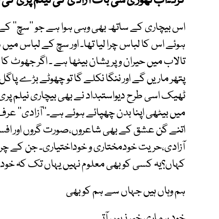
کرد۔اب تھوڑی سی بات آزادی کی نیلم پری کی
اس بیچاری کے ساتھ بھی وہی ہوا ہے جو ’’سچ‘‘ کے
ہوئے اس کا لباس چرا لیا تھا۔ اور سچ کے لباس میں شہ
تالاب میں حیران وپریشان بیٹھا ہے ۔ اگر جھوٹ کا 
پتھر ماریں گے اور ننگا نکلے گا تو چھوٹے بڑے پاگ
ٹھیک اسی طرح دیواستبداد نے بھی بیچاری نیلم پری کا
میں بیٹھی اپنا بدن چھپائے ہوئے ہے۔’’آزادی‘‘ ع
اتنے گن عشق کے بھی شاعروں،صورت گروں اور افسا
آزادی،حریت خودمختاری و خوداختیاری۔ جن کے چرچ
کہاں؟یہ کسی کو بھی معلوم نہیں یہاں تک کہ خود آ
ہم وہاں ہیں جہاں سے ہم کو بھی
خود ہماری خبر نہیں آتی