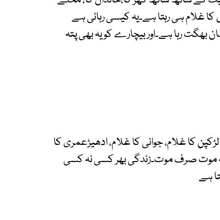
پیٹ کے ساتھ ساتھ گھر کا،خاندان کا، محلے
ں کا غلام ہی رہتا ہے۔یہ کیسی رہائی ہے
ن بھگت رہا ہے۔اور بیچارے کو یہ بھی پتہ
لڑکپن کا غلام، جوانی کا غلام، ادھیڑعمری کا
ا پروانہ موت صرف موت۔زندگی بھر کسی نہ کسی
تا ہے