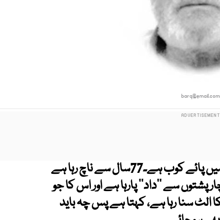
barq@email.co
دیواستبداد کی بات تو ہوگئی جو جمہوری قبا میں پائے کوب ہے۔77سال سے ناچ رہا ہے
پشتوں سے ’’داد‘‘ پارہا ہے اور اس کا جو
کا الٹ سنا رہا ہے، کہتا ہے پس چہ باید