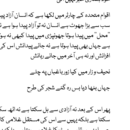
اقوام متحدہ کے چارٹر میں لکھا ہے کہ انسان آزاد پیدا
سب سے بڑا جھوٹ ہے انسان نہ تو آزاد پیدا ہوا ہے نہ ک
’’محل‘‘ میں پیدا ہوتا جھونپڑی میں پیدا کبھی نہ ہ
ہے جہاں بھی پیدا ہوتا ہے نہ جائے پیدائش اس کی
افزائش اور نہ ہی آخر میں جائے رہائش
نحیف و زار میں کیا زور باغباں پہ چلے
جہاں بٹھا دیا بس رہ گئے شجر کی طرح
پھر اس کے بعد نہ آزادی سے ہل سکتا ہے نہ اٹھ سکت
سکتا ہے بلکہ یہیں سے اس کی مستقل غلامی کا آغ