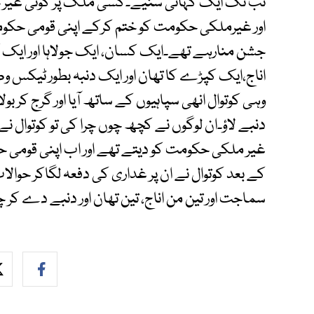
تب تک ایک کہانی سنیے۔کسی ملک پر کوئی غیر 
اور غیرملکی حکومت کو ختم کرکے اپنی قومی حکو
جشن منارہے تھے۔ایک کسان، ایک جولاہا اور ایک
اناج،ایک کپڑے کا تھان اور ایک دنبہ بطور ٹیکس 
وہی کوتوال انھی سپاہیوں کے ساتھ آیا اور گرج کر بو
دنبے لاؤ۔ان لوگوں نے کچھ چوں چرا کی تو کوتوال 
غیر ملکی حکومت کو دیتے تھے اور اب اپنی قومی
کے بعد کوتوال نے ان پر غداری کی دفعہ لگاکر حوالا
سماجت اور تین من اناج، تین تھان اور دنبے دے کر چھ