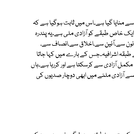
 سے منایا گیا ہے۔اس میں ثابت ہوگیا ہے کہ
 ایک خاص طبقے کو آزادی ملی ہے۔یہ پندرہ
قانون سے،آئین سے،اخلاق سے،انصاف سے،
 طبقہ اشرافیہ۔جس کے بارے میں کہا جاتا
کمل آزادی سے کرسکتا ہے اور کررہا ہے۔ہاں
سے آزادی ملنے میں ابھی دوچار صدیوں کی