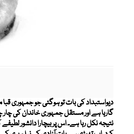
m
گارہا ہے اور مستقل جمہوری خاندان کی چار چار 
نتیجہ نکل رہا ہے۔ اس پر بیچارا دانشور لطیفے 