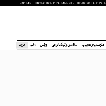
EXPRESS TRIBUNE
URDU E-PAPER
ENGLISH E-PAPER
SINDHI E-PAPER
L
دلچسپ و عجیب
سائنس و ٹیکنالوجی
بزنس
رائے
مزید