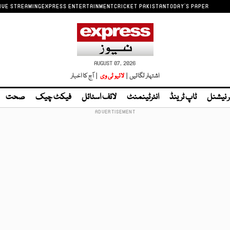
IVE STREAMING
EXPRESS ENTERTAINMENT
CRICKET PAKISTAN
TODAY'S PAPER
AUGUST 07, 2026
اشتہار لگائیں |
لائیو ٹی وی
| آج کا اخبار
ر نیشنل
ٹاپ ٹرینڈ
انٹرٹینمنٹ
لائف اسٹائل
فیکٹ چیک
صحت