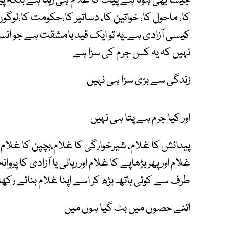
جیسا بھی ہوتا ہے پیٹ کا غلام ہی رہتا ہے بلکہ 
کا، ماحول کا، خواتین کا، دساتیر کا،حکومت کا،لوگو
کیسی آزادی ہے۔یہ تو ایک قید بامشقت ہے جو انسا
نہیں کہ یہ کس جرم کی سزا ہے
زندگی سے بڑی سزا ہی نہیں
اور کیا جرم ہے پتا ہی نہیں
پیدائش کا غلام، شیرخوارگی کا غلام،بچپن کا غلام 
غلام اور پھر بڑھاپے کا غلام اور رہائی یا آزادی ک
طرف سے کوئی ہاتھ بڑھ کر اسے اپنا غلام بنائے رکھ
اتنے حصوں میں بٹ گیا ہوں میں