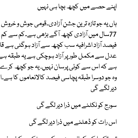
اپنے حصے میں کچھ بچا ہی نہیں
ہاں یہ جو تازہ ترین جشن آزادی۔قومی جوش و خروش
77سال میں آزادی کچھ آگے بڑھی ہے۔کم سے کم
فیصد آزاد اشرافیہ سب کچھ سے آزاد ہوگئی ہے 
عدل سے مکمل طور پر آزاد ہوچکی ہے یہ طبقہ ہے
ہے کہ اس سے کوئی پرسان نہیں، یہ جو کچھ کرے م
وہ جو دوسرا طبقہ پچاسی فیصد کالانعاموں کا ہے۔ا
دیر لگے گی
سورج کو نکلنے میں ذرا دیر لگے گی
اس رات کو ڈھلنے میں ذرا دیر لگے گی