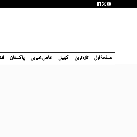
صفحۂ اول
تازہ ترین
کھیل
خاص خبریں
پاکستان
انٹ