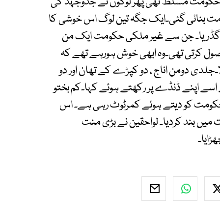
حکومت مسلط تھی پھر لوگوں نے جدوجہد کی
مت بنائی گئی۔ایک جگہ تین لوگ اس خوشی کا
 گڈریا۔ جن سے غیر ملکی حکومت ایک من
وصول کرتی تھی۔وہ ابھی خوش ہورہے تھے کہ
لا۔جلدی دومن اناج ، دو کپڑے کے تھان اور دو
نے اسے اپنے ڈنڈے پر رکھتے ہوئے کہا۔کم بختو
 حکومت کو دیتے ہوئے کمرٹوٹ رہی ہے۔ اس
ت میں بند کردیا۔ لواحقین نے بڑی منت
ڑایا۔