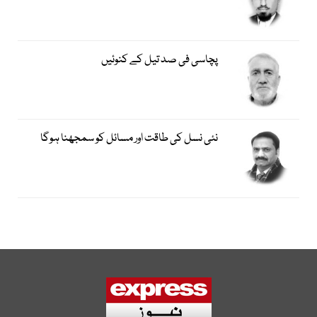
پچاسی فی صد تیل کے کنوئیں
نئی نسل کی طاقت اور مسائل کو سمجھنا ہوگا