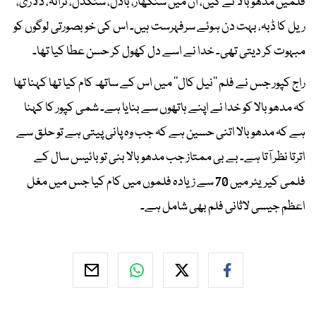
فلمیں مدھو بالا نے کیں، ان میں سنگھار، بادل، سنگدل، ترانہ، دلاری،
ریل کا ڈبہ، بہت دن ہوئے سرفہرست ہیں۔ اس کی خوبصورتی لوگوں کو
مبہوت کر دیتی تھی۔ خدا نے اسے دل کھول کر حسن عطا کیا تھا۔
راج کپور جس نے فلم ’’نیل کال‘‘ میں اس کے ساتھ کام کیا تھا کہنا تھا
کہ مدھو بالا کو خدا نے اپنے ہاتھوں سے بنایا ہے۔ شمی کپور کا کہنا
ہے کہ مدھو بالا اتنی حسین ہے کہ جب وہ پانی پیتی ہے تو حلق سے
اترتا نظر آتا ہے۔ بے بی ممتاز جب مدھوبالا بنی تو بائیس سال کے
فلمی کیریئر میں 70 سے زیادہ فلموں میں کام کیا جس میں مغل
اعظم جیسی لاثانی فلم بھی شامل ہے۔