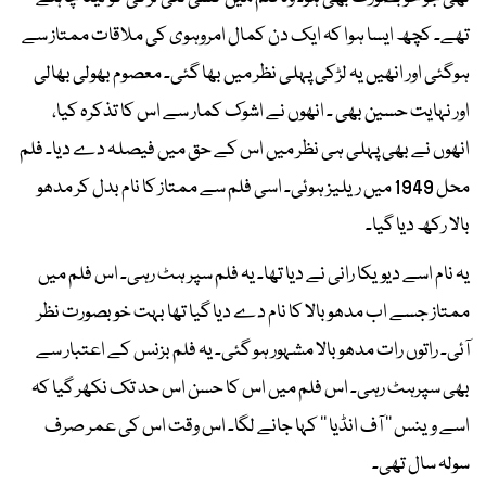
تھے۔ کچھ ایسا ہوا کہ ایک دن کمال امروہوی کی ملاقات ممتاز سے
ہوگئی اور انھیں یہ لڑکی پہلی نظر میں بھا گئی۔ معصوم بھولی بھالی
اور نہایت حسین بھی ۔ انھوں نے اشوک کمار سے اس کا تذکرہ کیا،
انھوں نے بھی پہلی ہی نظر میں اس کے حق میں فیصلہ دے دیا۔ فلم
محل 1949 میں ریلیز ہوئی۔ اسی فلم سے ممتاز کا نام بدل کر مدھو
بالا رکھ دیا گیا۔
یہ نام اسے دیویکا رانی نے دیا تھا۔ یہ فلم سپر ہٹ رہی۔ اس فلم میں
ممتاز جسے اب مدھوبالا کا نام دے دیا گیا تھا بہت خوبصورت نظر
آئی۔ راتوں رات مدھو بالا مشہور ہو گئی۔ یہ فلم بزنس کے اعتبار سے
بھی سپرہٹ رہی۔ اس فلم میں اس کا حسن اس حد تک نکھر گیا کہ
اسے وینس ’’ آف انڈیا ‘‘ کہا جانے لگا۔ اس وقت اس کی عمر صرف
سولہ سال تھی۔