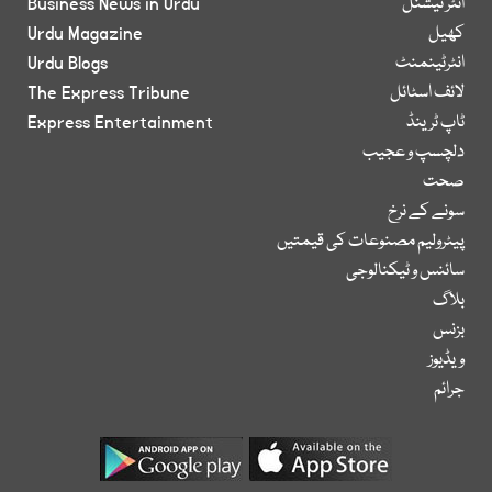
انٹر نیشنل
Business News in Urdu
کھیل
Urdu Magazine
انٹرٹینمنٹ
Urdu Blogs
لائف اسٹائل
The Express Tribune
ٹاپ ٹرینڈ
Express Entertainment
دلچسپ و عجیب
صحت
سونے کے نرخ
پیٹرولیم مصنوعات کی قیمتیں
سائنس و ٹیکنالوجی
بلاگ
بزنس
ویڈیوز
جرائم