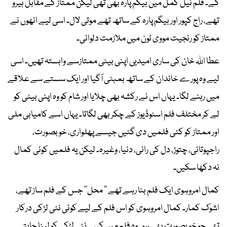
گے۔ فلم نیل کمل میں بیگم پارہ بھی تھی لیکن ممتاز کے مقابل ہیرو
تھے، راج کپور اور بیگم پارہ کے ساتھ تھے موتی لال۔ اسی لیے انھوں نے
ممتاز کو رنجیت مووی ٹون میں ملازمت دلوائی۔
عطا اللہ خان کی ساری امیدیں اپنی بیٹی ممتازسے وابستہ تھیں۔ اسی
لیے وہ پورے خاندان کے ساتھ بمبئی آگیا اور ایک سستے سے علاقے
میں رہنے لگا۔ یہاں اس نے رکشہ بھی چلایا اور شام کو وہ اپنی بیٹی کو
لے کر مختلف فلم اسٹوڈیوز کے چکر بھی لگاتا۔ یہاں اسے کامیابی ملی
اور ممتاز کو کئی فلمیں دی گئیں جیسے پھلواری، خوبصورت،
راجپوتانی، چتوڑ، دل کی رانی، دنیا، وغیرہ۔ لیکن یہ فلمیں کوئی کمال
نہ دکھا سکیں۔
کمال امروہوی ایک فلم بنا رہے تھے ’’ محل‘‘ جس کے فلم ساز تھے،
اشوک کمار۔ کمال امروہوی کو اس فلم کے لیے کوئی نئی لڑکی درکار
تھی جو خوبصورت بھی ہو۔ وہ فلم میں کسی نئی لڑکی کو لینا چاہتے