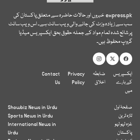
express.pk
خبروں اور حالات حاضرہ سے متعلق پاکستان کی
سب سے زیادہ وزٹ کی جانے والی ویب سائٹ ہے۔ اس ویب سائٹ
پر شائع شدہ تمام مواد کے جملہ حقوق بحق ایکسپریس میڈیا
گروپ محفوظ ہیں۔
ایکسپریس
ضابطہ
Privacy
Contact
کے بارے
اخلاق
Policy
Us
میں
صفحۂ اول
Showbiz News in Urdu
تازہ ترین
Sports News in Urdu
غزہ لہو لہو
International News in
پاکستان
Urdu