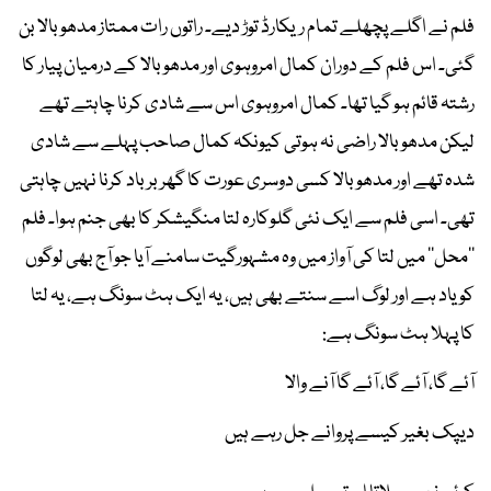
فلم نے اگلے پچھلے تمام ریکارڈ توڑ دیے۔ راتوں رات ممتاز مدھوبالا بن
گئی۔ اس فلم کے دوران کمال امروہوی اور مدھو بالا کے درمیان پیار کا
رشتہ قائم ہو گیا تھا۔ کمال امروہوی اس سے شادی کرنا چاہتے تھے
لیکن مدھوبالا راضی نہ ہوتی کیونکہ کمال صاحب پہلے سے شادی
شدہ تھے اور مدھوبالا کسی دوسری عورت کا گھر برباد کرنا نہیں چاہتی
تھی۔ اسی فلم سے ایک نئی گلوکارہ لتا منگیشکر کا بھی جنم ہوا۔ فلم
’’محل‘‘ میں لتا کی آواز میں وہ مشہورگیت سامنے آیا جو آج بھی لوگوں
کو یاد ہے اور لوگ اسے سنتے بھی ہیں، یہ ایک ہٹ سونگ ہے، یہ لتا
کا پہلا ہٹ سونگ ہے:
آئے گا، آئے گا، آئے گا آنے والا
دیپک بغیر کیسے پروانے جل رہے ہیں