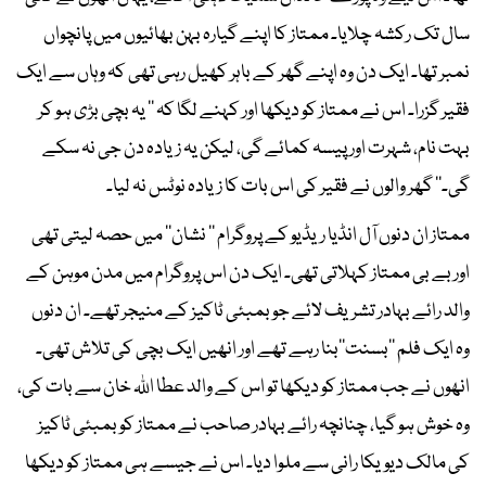
سال تک رکشہ چلایا۔ ممتاز کا اپنے گیارہ بہن بھائیوں میں پانچواں
نمبر تھا۔ ایک دن وہ اپنے گھر کے باہر کھیل رہی تھی کہ وہاں سے ایک
فقیر گزرا۔ اس نے ممتاز کو دیکھا اور کہنے لگا کہ ’’ یہ بچی بڑی ہو کر
بہت نام، شہرت اور پیسہ کمائے گی، لیکن یہ زیادہ دن جی نہ سکے
گی۔‘‘ گھر والوں نے فقیر کی اس بات کا زیادہ نوٹس نہ لیا۔
ممتاز ان دنوں آل انڈیا ریڈیو کے پروگرام ’’ نشان‘‘ میں حصہ لیتی تھی
اور بے بی ممتاز کہلاتی تھی۔ ایک دن اس پروگرام میں مدن موہن کے
والد رائے بہادر تشریف لائے جو بمبئی ٹاکیز کے منیجر تھے۔ ان دنوں
وہ ایک فلم ’’بسنت‘‘بنا رہے تھے اور انھیں ایک بچی کی تلاش تھی۔
انھوں نے جب ممتاز کو دیکھا تو اس کے والد عطا اللہ خان سے بات کی،
وہ خوش ہو گیا، چنانچہ رائے بہادر صاحب نے ممتاز کو بمبئی ٹاکیز
کی مالک دیویکا رانی سے ملوا دیا۔ اس نے جیسے ہی ممتاز کو دیکھا