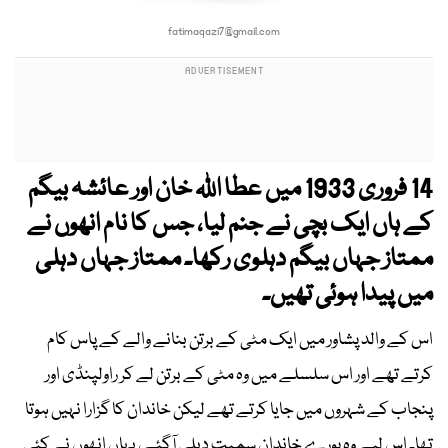
fatimaqazi7@gmail.com
14 فروری 1933 میں عطا اللہ خان اور عائشہ بیگم
کے ہاں ایک بچی نے جنم لیا، جس کا نام انھوں نے
ممتاز جہاں بیگم دہلوی رکھا۔ ممتاز جہاں دہلی
میں پیدا ہوئی تھیں۔
اس کے والد پشاور میں ایک مٹی کے برتن بنانے والے کے پاس کام
کرتے تھے اور اس سلسلے میں وہ مٹی کے برتن لے کر راولپنڈی اور
پنجاب کے شہروں میں جایا کرتے تھے لیکن خاندان کا گزارا نہیں ہوتا
تھا۔ اس لیے وہ پورے خاندان سمیت دہلی آگئے، یہاں انھوں نے کئی