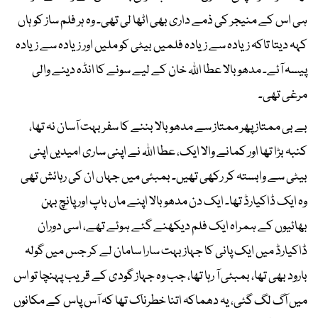
ہی اس کے منیجر کی ذمے داری بھی اٹھا لی تھی۔ وہ ہر فلم ساز کو ہاں
کہہ دیتا تاکہ زیادہ سے زیادہ فلمیں بیٹی کو ملیں اور زیادہ سے زیادہ
پیسہ آئے۔ مدھوبالا عطا اللہ خان کے لیے سونے کا انڈہ دینے والی
مرغی تھی۔
بے بی ممتاز پھر ممتاز سے مدھو بالا بننے کا سفر بہت آسان نہ تھا،
کنبہ بڑا تھا اور کمانے والا ایک، عطا اللہ نے اپنی ساری امیدیں اپنی
بیٹی سے وابستہ کر رکھی تھیں۔ بمبئی میں جہاں ان کی رہائش تھی
وہ ایک ڈاکیارڈ تھا۔ ایک دن مدھوبالا اپنے ماں باپ اور پانچ بہن
بھائیوں کے ہمراہ ایک فلم دیکھنے گئے ہوئے تھے، اسی دوران
ڈاکیارڈ میں ایک پانی کا جہاز بہت سارا سامان لے کر جس میں گولہ
بارود بھی تھا، بمبئی آ رہا تھا، جب وہ جہاز گودی کے قریب پہنچا تو اس
میں آگ لگ گئی، یہ دھماکہ اتنا خطرناک تھا کہ آس پاس کے مکانوں