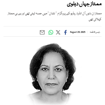
ممتاز جہاں دہلوی
ممتاز ان دنوں آل انڈیا ریڈیو کے پروگرام ’’ نشان‘‘ میں حصہ لیتی تھی اور بے بی ممتاز
کہلاتی تھی
رئیس فاطمہ
August 29, 2025