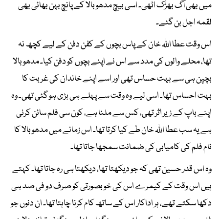
میں بھی آگ بھڑک اٹھی۔ اسی بیچ مدھو بالا کے پانچ بہن بھائی بھی
لقمہ اجل بن گئے۔
اس وقت عطا اللہ خان کے پاس بچوں کے کفن دفن کے لیے کچھ نہ
تھا، محلے والوں کی مدد سے اس نے اپنے بچوں کو دفن کیا۔ مدھو بالا
بچپن ہی سے بہت حساس تھی اور اسے اپنے خاندان کی غربت کا
بہت احساس تھا۔ اسی لیے وہ وقت سے پہلے ہی بڑی ہو گئی تھی۔ وہ
اپنے باپ کے زیر اثر تھی، کس سے ملنا ہے، کون سی فلم سائن کرنی
ہے یہ سب عطا اللہ خان طے کیا کرتا تھا۔ اس زمانے میں مدھو بالا کا
نام فلم کی کامیابی کی ضمانت سمجھا جاتا تھا۔
وہ اس قدر حسین تھی کہ جو دیکھتا تھا، دیکھتا ہی رہ جاتا تھا۔ کہتے
ہیں اس وقت کے کیمرے اس کی خوبصورتی کو صرف دو فی صد ہی
دکھا سکتے تھے، ہر اداکار اس کے ساتھ کام کرنا چاہتا تھا۔ ان دنوں جو