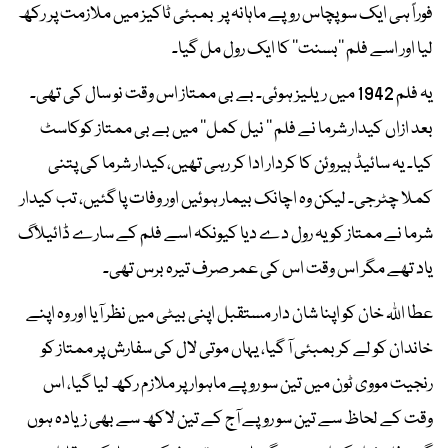
فوراً ہی ایک سو پچاس روپے ماہانہ پر بمبئی ٹاکیز میں ملازمت پر رکھ
لیا اور اسے فلم ’’بسنت‘‘ کا ایک رول مل گیا۔
یہ فلم 1942 میں ریلیز ہوئی۔ بے بی ممتاز اس وقت نو سال کی تھی۔
بعد ازاں کیدار شرما نے فلم ’’ نیل کمل‘‘ میں بے بی ممتاز کوکاسٹ
کیا۔ یہ سائیڈ ہیروئن کا کردار ادا کر رہی تھیں،کیدار شرما کی پتنی
کملا چٹرجی۔ لیکن وہ اچانک بیمار ہوئیں اور وفات پا گئیں، تب کیدار
شرما نے ممتاز کو یہ رول دے دیا کیونکہ اسے فلم کے سارے ڈائیلاگ
یاد تھے مگر اس وقت اس کی عمر صرف تیرہ برس تھی۔
عطا اللہ خان کو اپنا شان دار مستقبل اپنی بیٹی میں نظر آیا اور وہ اپنے
خاندان کو لے کر بمبئی آ گیا، یہاں موتی لال کی سفارش پر ممتاز کو
رنجیت مووی ٹون میں تین سو روپے ماہوار پر ملازم رکھ لیا گیا، اس
وقت کے لحاظ سے تین سو روپے آج کے تین لاکھ سے بھی زیادہ ہوں