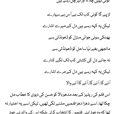
کوئی نہیں چلاتا اور تیر چل رہے ہیں
تڑپے گا کوئی کب تک بے آس بے سہارے
لیکن یہ کہہ رہے ہیں دل کے میرے اشارے
بھٹکی ہوئی جوانی منزل کو ڈھونڈتی ہے
مانجھی بغیر نیّا ساحل کو ڈھونڈتی ہے
نہ جانے دل کی کشتی کب تک لگے کنارے
لیکن یہ کہہ رہے ہیں دل کے مرے اشارے
آئے گا، آئے گا، آئے گا آنے والا
اس فلم کی ریلیز کے بعد مدھوبالا کو حسن کی دیوی کا خطاب مل
چکا تھا، اسے دھڑا دھڑ فلمیں ملنے لگی تھیں، لیکن اسے یہ اختیار نہ
تھا کہ وہ خود اپنی فلموں کا انتخاب کرتی بلکہ اس کے والد نے خود