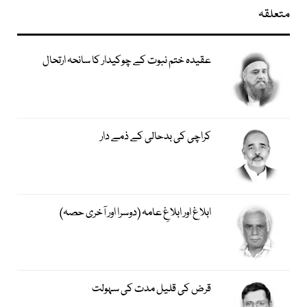
متعلقہ
عقیدہ ختم نبوت کے چوکیدار کا سانحہ ارتحال
کراچی کی بدحالی کے ذمے دار
ابلاغ اور ابلاغِ عامہ (دوسرا اور آخری حصہ)
قرض کی قلیل مدت کی سہولت