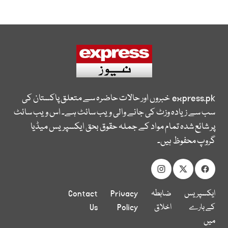
express.pk
خبروں اور حالات حاضرہ سے متعلق پاکستان کی
سب سے زیادہ وزٹ کی جانے والی ویب سائٹ ہے۔ اس ویب سائٹ
پر شائع شدہ تمام مواد کے جملہ حقوق بحق ایکسپریس میڈیا
گروپ محفوظ ہیں۔
ایکسپریس
ضابطہ
Privacy
Contact
کے بارے
اخلاق
Policy
Us
میں