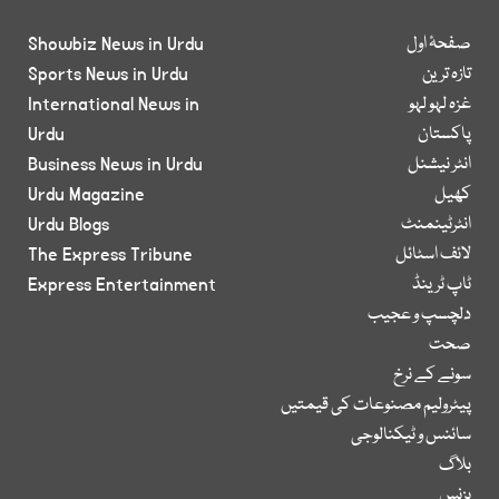
صفحۂ اول
Showbiz News in Urdu
تازہ ترین
Sports News in Urdu
غزہ لہو لہو
International News in
پاکستان
Urdu
انٹر نیشنل
Business News in Urdu
کھیل
Urdu Magazine
انٹرٹینمنٹ
Urdu Blogs
لائف اسٹائل
The Express Tribune
ٹاپ ٹرینڈ
Express Entertainment
دلچسپ و عجیب
صحت
سونے کے نرخ
پیٹرولیم مصنوعات کی قیمتیں
سائنس و ٹیکنالوجی
بلاگ
بزنس