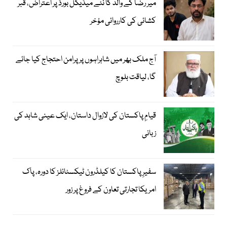
میر رضا کے والد کا نئے میڈیکل بورڈ پر اعتراض، قبر
کشائی کی کارروائی مؤخر
آج ملک بھر میں شاہراہوں پر پرامن احتجاج کیا جائے
گا، لیاقت بلوچ
قیامِ پاکستان کی لازوال داستان، ایک عینی شاہد کی
زبانی
سفیرِ پاکستان کا کیلڈرون ٹیکسٹائلز کا دورہ، پاک
امریکا تجارتی تعاون کے فروغ پر زور