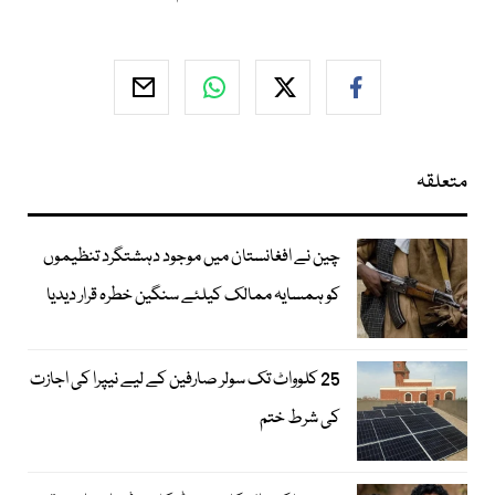
متعلقہ
چین نے افغانستان میں موجود دہشتگرد تنظیموں
کو ہمسایہ ممالک کیلئے سنگین خطرہ قرار دیدیا
25 کلوواٹ تک سولر صارفین کے لیے نیپرا کی اجازت
کی شرط ختم