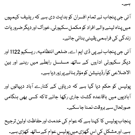
ہے۔
آئی جی پنجاب نے تمام افسران کو ہدایت دی ہے کہ ریلیف کیمپوں
میں پناہ لینے والے افراد کو مکمل سکیورٹی، خوراک اور دیگر ضروریات
زندگی کی فراہمی یقینی بنائی جائے۔
آئی جی پنجاب نے پی ڈی ایم اے، ضلعی انتظامیہ، ریسکیو 1122 اور
دیگر سکیورٹی اداروں کے ساتھ مسلسل رابطے میں رہنے اور بین
الاضلاعی کوآرڈینیشن کو مؤثر بنانے پر زور دیا ہے۔
پولیس کو حکم دیا گیا ہے کہ دریاؤں کے کنارے آباد دیہاتوں اور
آبادیوں میں باقاعدہ گشت جاری رکھا جائے تاکہ کسی بھی ہنگامی
صورتحال سے بروقت نمٹا جا سکے۔
پنجاب پولیس کا کہنا ہے کہ عوام کی خدمت اور حفاظت اولین ترجیح
ہے، اور مشکل کی اس گھڑی میں پولیس عوام کے ساتھ کھڑی ہے۔