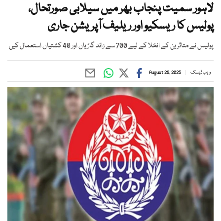
لاہور سمیت پنجاب بھر میں سیلابی صورتحال،
پولیس کا ریسکیو اور ریلیف آپریشن جاری
پولیس نے متاثرین کے انخلا کے لیے 700 سے زائد گاڑیاں اور 40 کشتیاں استعمال کیں
ویب ڈیسک
August 29, 2025