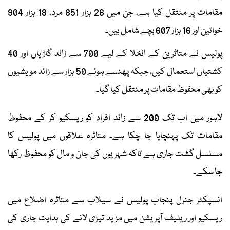
مقامات پر منتقل کیا ہے، جن میں 26 ہزار 851 مرد، 18 ہزار 904
خواتین اور 16 ہزار 607 بچے شامل ہیں۔
پولیس نے متاثرین کے انخلا کے لیے 700 سے زائد گاڑیاں اور 40
کشتیاں استعمال کیں، جبکہ پھنسے ہوئے 50 ہزار سے زائد مویشیوں
کو بھی محفوظ مقامات پر منتقل کیا گیا۔
لاہور میں اب تک 200 سے زائد افراد کو ریسکیو کر کے محفوظ
مقامات تک پہنچایا جا چکا ہے۔ متاثرہ علاقوں میں پولیس کا
مسلسل گشت جاری ہے تاکہ شہریوں کی جان و مال کو محفوظ رکھا
جا سکے۔
انسپکٹر جنرل پنجاب پولیس نے سیلاب سے متاثرہ اضلاع میں
ریسکیو اور ریلیف آپریشن میں مزید تیزی لانے کی ہدایت جاری کی