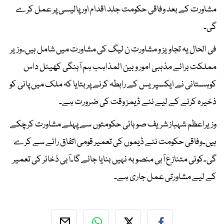
مشاورت کے بعد وفاقی حکومت جلد اقدام اور پالیسی پر عمل کرے
گی۔
فی الحال یہ تجاویز و مشاورت ن لیگ کی مشاورت میں شامل ہیں۔وزیر
مملکت برائے مذہبی امور و بین المذاہب ہم آہنگی کھیئل داس
کوہستانی نے ایکسپریس کے رابطہ کرنے پر بتایا کہ ملک میں پانی کو
ذخیرہ کرنے کے لیے نئے ڈیمز وقت کی ضرورت ہے۔
وزیراعظم شہباز شریف صوبائی حکومتوں سے پہلے مشاورت کرچکے
ہیں۔وفاقی حکومت نئے ڈیموں کی تعمیر قومی اتفاق رائے سے کرے
گی۔کوئی متنازع آبی منصوبہ نہیں بنایا جائے گا۔آبی ذخائر کی تعمیر
کے لیے مشاورتی عمل جاری ہے۔