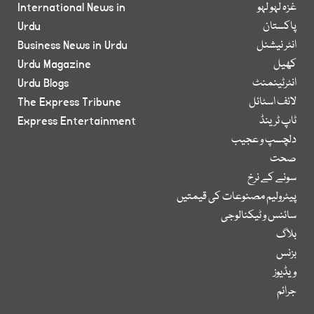
غزہ لہو لہو
International News in
پاکستان
Urdu
انٹر نیشنل
Business News in Urdu
کھیل
Urdu Magazine
انٹرٹینمنٹ
Urdu Blogs
لائف اسٹائل
The Express Tribune
ٹاپ ٹرینڈ
Express Entertainment
دلچسپ و عجیب
صحت
سونے کے نرخ
پیٹرولیم مصنوعات کی قیمتیں
سائنس و ٹیکنالوجی
بلاگ
بزنس
ویڈیوز
جرائم