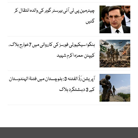
چیئرمین پی ٹی آئی بیرسٹر گوہر کی والدہ انتقال کر
گئیں
ہنگو؛ سیکیورٹی فورسز کی کارروائی میں 7خوارج ہلاک،
کیپٹن حمزہ اکرم شہید
آپریشن رَدُّ الفتنہ 3: بلوچستان میں فتنۃ الہندوستان
کے 3 دہشتگرد ہلاک