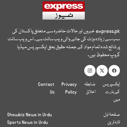
express.pk
خبروں اور حالات حاضرہ سے متعلق پاکستان کی
سب سے زیادہ وزٹ کی جانے والی ویب سائٹ ہے۔ اس ویب سائٹ
پر شائع شدہ تمام مواد کے جملہ حقوق بحق ایکسپریس میڈیا
گروپ محفوظ ہیں۔
ایکسپریس
ضابطہ
Privacy
Contact
کے بارے
اخلاق
Policy
Us
میں
صفحۂ اول
Showbiz News in Urdu
تازہ ترین
Sports News in Urdu