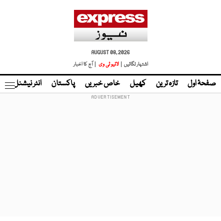
AUGUST 08, 2026
اشتہار لگائیں |
لائیو ٹی وی
| آج کا اخبار
صفحۂ اول
تازہ ترین
کھیل
خاص خبریں
پاکستان
انٹر نیشنل
ٹا