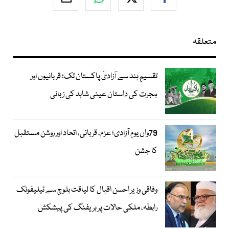
متعلقہ
تقسیمِ ہند سے آزادیٔ پاکستان تک؛ قربانیوں اور
ہجرت کی داستان عینی شاہد کی زبانی
79واں یومِ آزادی؛ عزم، قربانی، اتحاد اور روشن مستقبل
کا جشن
وفاقی وزیر احسن اقبال کا لیاقت بلوچ سے ٹیلیفونک
رابطہ، ملکی حالات پر بریفنگ کی پیشکش