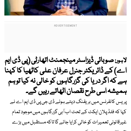
صوبائی ڈیزاسٹر مینجمنٹ اتھارٹی (پی ڈی ایم
لاہور:
اے) کے ڈائریکٹر جنرل عرفان علی کاٹھیا کا کہنا
ہے کہ اگر دریا کی گزرگاہوں کو خالی نہ کیا تو ہم
ہمیشہ اسی طرح نقصان اٹھاتے رہیں گے۔
پریس کانفرنس میں بریفنگ دیتے ہوئے ڈی جی پی ڈی ایم اے نے
کہا کہ فلڈ پلان ایکٹ کے تحت اب آبی گزرگاہوں میں موجود تمام
غیرقانونی تعمیرات کو خالی کرایا جائے گا تاکہ مستقبل میں بڑے