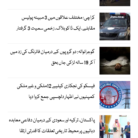
کراچی: مختلف علاقوں میں 3 مبینہ پولیس
مقابلے، ایک ڈاکو ہلاک، زخمی سمیت 3 گرفتار
گوجرانوالہ: دو گروپوں کے درمیان فائرنگ کی زد میں
آکر 19 سالہ لڑکی جاں بحق
فیسکو کی نجکاری کیلیے 12ملکی و غیر ملکی
کمپنیوں نے اظہارِ دلچسپی جمع کروا دیا
پاکستان، ترکیہ اور سعودی کے درمیان دفاعی معاہدہ
دہائیوں پر محیط تاریخی تعلقات کا قدرتی ارتقا