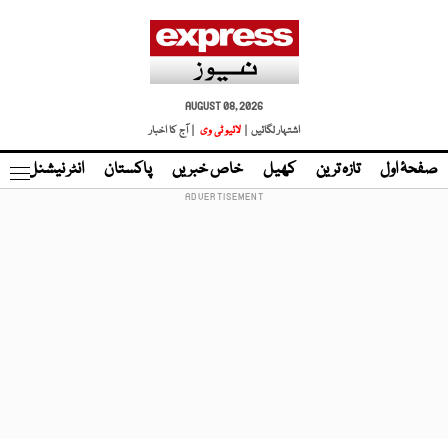
AUGUST 08, 2026
اشتہار لگائیں |
لائیو ٹی وی
| آج کا اخبار
صفحۂ اول
تازہ ترین
کھیل
خاص خبریں
پاکستان
انٹر نیشنل
ٹا