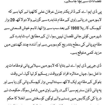
نقصانات سے بچا جاسکے۔
پی ڈی ایم اے کے ڈائریکٹر جنرل عرفان علی کاٹھیا نے کہا ہے کہ
لاہور میں دریائے راوی کے مقام شاہدرہ سے گزرنے والا دو لاکھ 20 ہزار
کیوسک کا ریلا 1988 کے بعد سب سے بڑا تھا، تاہم خوش قسمتی سے
شہر میں کوئی جانی نقصان نہیں ہوا۔ ان کے مطابق اب شاہدرہ کے
مقام پر پانی کی سطح بتدریج کم ہورہی ہے اور آئندہ چند گھنٹوں میں
مزید کمی متوقع ہے۔
ڈی جی پی ڈی ایم اے نے بتایا کہ لاہور میں سیلابی پانی نو مقامات پر
داخل ہوا، جہاں متاثرہ افراد کو بروقت ریسکیو کر لیا گیا۔ اس وقت
بلوکی کے مقام پر ایک لاکھ سینتالیس ہزار کیوسک پانی گزر رہا ہے اور
یہ پانی ڈاؤن سٹریم سے آگے دریائے راوی میں شامل ہوگا۔ حکومت نے
دریا کی گزرگاہوں میں بسنے والے لوگوں کو سختی سے انخلا کا حکم