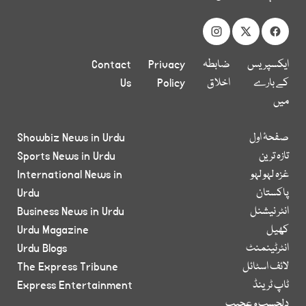
ایکسپریس
ضابطہ
Privacy
Contact
کے بارے
اخلاق
Policy
Us
میں
صفحۂ اول
Showbiz News in Urdu
تازہ ترین
Sports News in Urdu
غزہ لہو لہو
International News in
پاکستان
Urdu
انٹر نیشنل
Business News in Urdu
کھیل
Urdu Magazine
انٹرٹینمنٹ
Urdu Blogs
لائف اسٹائل
The Express Tribune
ٹاپ ٹرینڈ
Express Entertainment
دلچسپ و عجیب