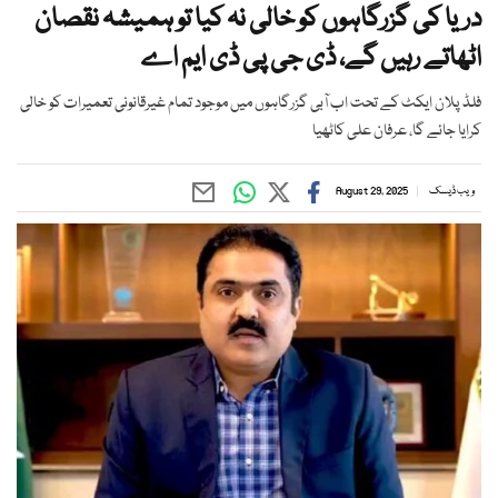
دریا کی گزرگاہوں کو خالی نہ کیا تو ہمیشہ نقصان
اٹھاتے رہیں گے، ڈی جی پی ڈی ایم اے
فلڈ پلان ایکٹ کے تحت اب آبی گزرگاہوں میں موجود تمام غیرقانونی تعمیرات کو خالی
کرایا جائے گا، عرفان علی کاٹھیا
ویب ڈیسک
August 29, 2025