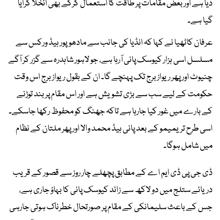
دیا ہے اور بعض مقامات پر طاقت کا استعمال کرکے بھی انخلا کرایا
گیا ہے۔
عرفان کاٹھیا نے کہا کہ انڈیا کی جانب سے مادھوپور ہیڈ ورکس سے
مسلسل اسی ہزار کیوسک پانی آرہا ہے، جو لاہور شاہدرہ سے گزر کر آگے
چنیوٹ اور پھر ریواز برج تک پہنچے گا۔ ان کے بقول ریواز برج اس وقت
حکومت کے لیے سب سے بڑی تشویش ہے اور اس مقام پر بند توڑنے
کے بارے میں غور کیا جارہا ہے تاکہ جھنگ کو محفوظ رکھا جاسکے۔
اسی طرح تریمیمو کے بعد پانی ہیڈ محمد والا اور پھر ملتان کے نظام
میں شامل ہوگا۔
ڈی جی پی ڈی ایم اے کے مطابق پچھلے چار روز سے قصور کے قریب
دریائے ستلج میں دو لاکھ سے زائد کیوسک پانی کا بہاؤ جاری ہے،
جس کے باعث سلیمانکی کے مقام پر صورتحال خطرناک ہوتی جارہی