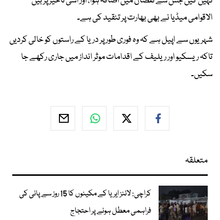
نہیں کیں جس سے نقصان میں اضافہ ہوا، اور اسی تاخیر پر بین
الاقوامی میڈیا نے بھی بھارت پر تنقید کی ہے۔
شہریوں سے اپیل ہے کہ وہ فوری طور پر دریا کے راستوں کو خالی کردیں
تاکہ ریسکیو اور ریلیف کے اقدامات موثر انداز میں جاری رکھے جا
سکیں۔
متعلقہ
کراچی: لائنز ایریا کے مکینوں کا 15 روز سے پانی کی
فراہمی معطل ہونے پر احتجاج