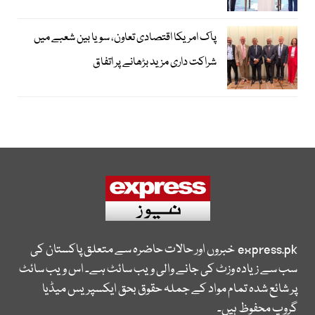
پاک امریکا اقتصادی تعاون، سویا بین شعبے میں
شراکت داری مزید بڑھانے پر اتفاق
express.pk
خبروں اور حالات حاضرہ سے متعلق پاکستان کی
سب سے زیادہ وزٹ کی جانے والی ویب سائٹ ہے۔ اس ویب سائٹ
پر شائع شدہ تمام مواد کے جملہ حقوق بحق ایکسپریس میڈیا
گروپ محفوظ ہیں۔