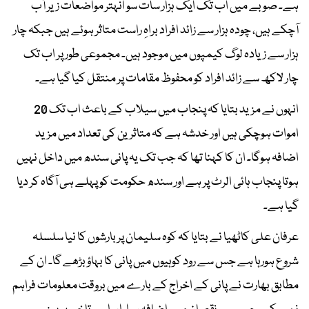
ہے۔ صوبے میں اب تک ایک ہزار سات سو انہتر مواضعات زیر آب
آچکے ہیں، چودہ ہزار سے زائد افراد براہِ راست متاثر ہوئے ہیں جبکہ چار
ہزار سے زیادہ لوگ کیمپوں میں موجود ہیں۔ مجموعی طور پر اب تک
چار لاکھ سے زائد افراد کو محفوظ مقامات پر منتقل کیا گیا ہے۔
انہوں نے مزید بتایا کہ پنجاب میں سیلاب کے باعث اب تک 20
اموات ہوچکی ہیں اور خدشہ ہے کہ متاثرین کی تعداد میں مزید
اضافہ ہوگا۔ ان کا کہنا تھا کہ جب تک یہ پانی سندھ میں داخل نہیں
ہوتا پنجاب ہائی الرٹ پر ہے اور سندھ حکومت کو پہلے ہی آگاہ کر دیا
گیا ہے۔
عرفان علی کاٹھیا نے بتایا کہ کوہ سلیمان پر بارشوں کا نیا سلسلہ
شروع ہورہا ہے جس سے رود کوہیوں میں پانی کا بہاؤ بڑھے گا۔ ان کے
مطابق بھارت نے پانی کے اخراج کے بارے میں بروقت معلومات فراہم