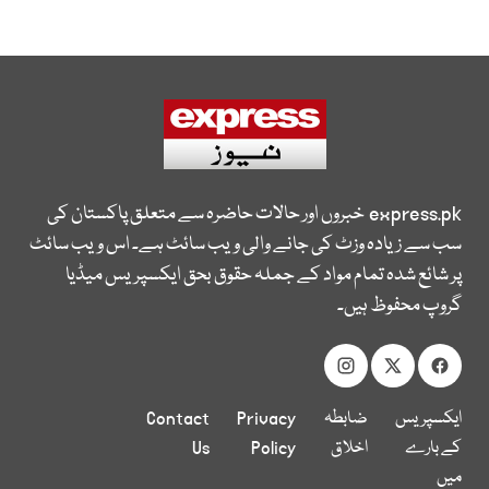
express.pk
خبروں اور حالات حاضرہ سے متعلق پاکستان کی
سب سے زیادہ وزٹ کی جانے والی ویب سائٹ ہے۔ اس ویب سائٹ
پر شائع شدہ تمام مواد کے جملہ حقوق بحق ایکسپریس میڈیا
گروپ محفوظ ہیں۔
ایکسپریس
ضابطہ
Privacy
Contact
کے بارے
اخلاق
Policy
Us
میں