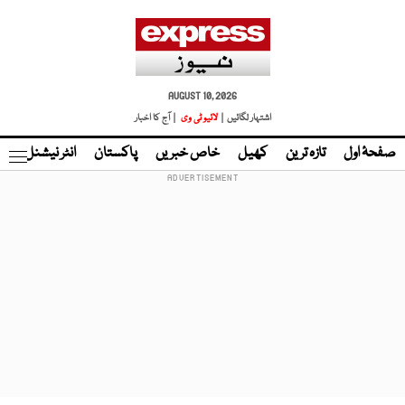
AUGUST 10, 2026
اشتہار لگائیں |
لائیو ٹی وی
| آج کا اخبار
صفحۂ اول
تازہ ترین
کھیل
خاص خبریں
پاکستان
انٹر نیشنل
ٹا