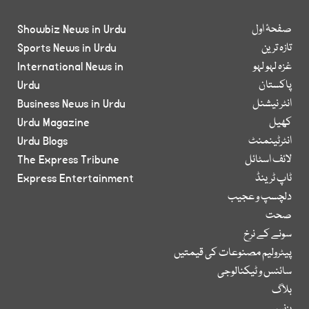
صفحۂ اول
Showbiz News in Urdu
تازہ ترین
Sports News in Urdu
غزہ لہو لہو
International News in
پاکستان
Urdu
انٹر نیشنل
Business News in Urdu
کھیل
Urdu Magazine
انٹرٹینمنٹ
Urdu Blogs
لائف اسٹائل
The Express Tribune
ٹاپ ٹرینڈ
Express Entertainment
دلچسپ و عجیب
صحت
سونے کے نرخ
پیٹرولیم مصنوعات کی قیمتیں
سائنس و ٹیکنالوجی
بلاگ