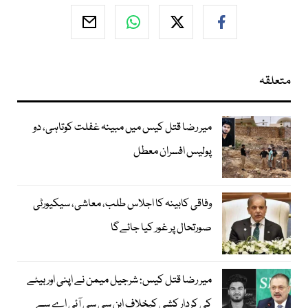
متعلقہ
میر رضا قتل کیس میں مبینہ غفلت کوتاہی، دو
پولیس افسران معطل
وفاقی کابینہ کا اجلاس طلب، معاشی، سیکیورٹی
صورتحال پر غور کیا جائےگا
میر رضا قتل کیس: شرجیل میمن نے اپنی اور بیٹے
کی کردار کشی کیخلاف این سی سی آئی اے سے