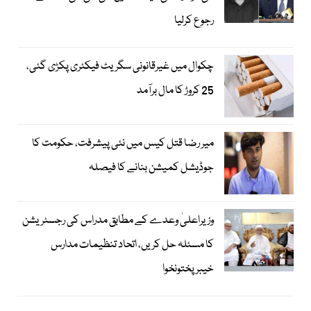
رجوع کرلیا
چکوال میں غیرقانونی سگریٹ فیکٹری پکڑی گئی،
25 کروڑ کا مال برآمد
میر رضا قتل کیس میں نئی پیشرفت، حکومت کا
جوڈیشل کمیشن بنانے کا فیصلہ
وزیراعلیٰ وعدے کے مطابق مدراس کی رجسٹریشن
کا مسئلہ حل کریں، اتحاد تنظیمات مدارس
خیبرپختونخوا