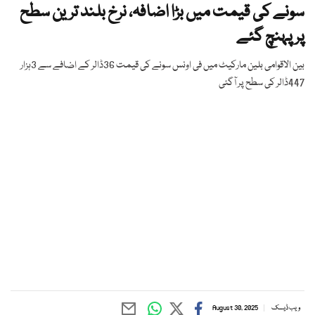
سونے کی قیمت میں بڑا اضافہ، نرخ بلند ترین سطح
پر پہنچ گئے
بین الاقوامی بلین مارکیٹ میں فی اونس سونے کی قیمت 36ڈالر کے اضافے سے 3ہزار
447ڈالر کی سطح پر آگئی
ویب ڈیسک
August 30, 2025