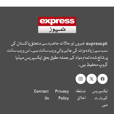
express.pk
خبروں اور حالات حاضرہ سے متعلق پاکستان کی
سب سے زیادہ وزٹ کی جانے والی ویب سائٹ ہے۔ اس ویب سائٹ
پر شائع شدہ تمام مواد کے جملہ حقوق بحق ایکسپریس میڈیا
گروپ محفوظ ہیں۔
ایکسپریس
ضابطہ
Privacy
Contact
کے بارے
اخلاق
Policy
Us
میں