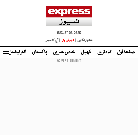
AUGUST 08, 2026
اشتہار لگائیں |
لائیو ٹی وی
| آج کا اخبار
صفحۂ اول
تازہ ترین
کھیل
خاص خبریں
پاکستان
انٹر نیشنل
ٹا