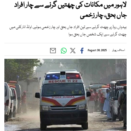
لاہور میں مکانات کی چھتیں گرنے سے چار افراد
جاں بحق، چار زخمی
بیدیاں روڈ پر چھت گرنے سے تین افراد جاں بحق اور چار زخمی ہوئے، اولڈ انارکلی میں
چھت گرنے سے ایک شخص جاں بحق ہوا
اسٹاف رپورٹر
August 30, 2025