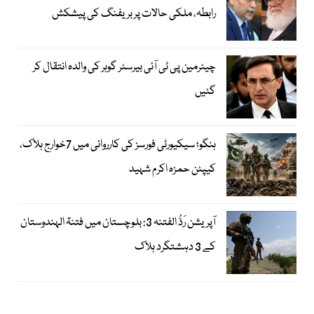
رابطہ، ملکی حالات پر بریفنگ کی پیشکش
چیئرمین پی ٹی آئی بیرسٹر گوہر کی والدہ انتقال کر
گئیں
ہنگو؛ سیکیورٹی فورسز کی کارروائی میں 7خوارج ہلاک،
کیپٹن حمزہ اکرم شہید
آپریشن رَدُّ الفتنہ 3: بلوچستان میں فتنۃ الہندوستان
کے 3 دہشتگرد ہلاک