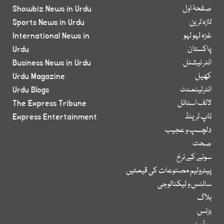
صفحۂ اول
Showbiz News in Urdu
تازہ ترین
Sports News in Urdu
غزہ لہو لہو
International News in
پاکستان
Urdu
انٹر نیشنل
Business News in Urdu
کھیل
Urdu Magazine
انٹرٹینمنٹ
Urdu Blogs
لائف اسٹائل
The Express Tribune
ٹاپ ٹرینڈ
Express Entertainment
دلچسپ و عجیب
صحت
سونے کے نرخ
پیٹرولیم مصنوعات کی قیمتیں
سائنس و ٹیکنالوجی
بلاگ
بزنس