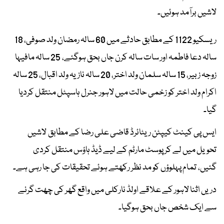
لاشیں برآمد ہوئیں۔
ریسکیو 1122 کے مطابق حادثے میں 60 سالہ رمضان ولد صوفی، 18
سالہ دعا فاطمہ اور سات سالہ کرن جاں بحق ہوگئے، 25 سالہ مافیہا
زوجہ زبیر، 15 سالہ سلمان ولد اختر، 20 سالہ نازیہ ولد اقبال، 25 سالہ
اکرام ولد اختر کو زخمی حالت میں لاہور جنرل ہاسپٹل منتقل کردیا
گیا۔
ایس پی کینٹ کیپٹن ریٹائرڈ قاضی علی رضا کے مطابق لاشیں
تحویل میں لے کر پوسٹ مارٹم کے لیے ڈیڈ ہاؤس منتقل کردی
گئیں، تمام پہلوؤں کو مد نظر رکھتے ہوئے تحقیقات کی جا رہی ہے۔
دریں اثنا لاہور کے علاقے اولڈ نارکلی میں واقع گھر کی چھت گرنے
سے ایک شخص جاں بحق ہوگیا۔