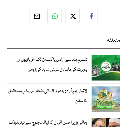
متعلقہ
تقسیمِ ہند سے آزادیٔ پاکستان تک؛ قربانیوں اور
ہجرت کی داستان عینی شاہد کی زبانی
79واں یومِ آزادی؛ عزم، قربانی، اتحاد اور روشن مستقبل
کا جشن
وفاقی وزیر احسن اقبال کا لیاقت بلوچ سے ٹیلیفونک