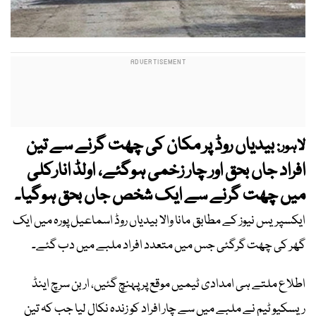
بیدیاں روڈ پر مکان کی چھت گرنے سے تین
لاہور:
افراد جاں بحق اور چار زخمی ہوگئے، اولڈ انارکلی
میں چھت گرنے سے ایک شخص جاں بحق ہوگیا۔
ایکسپریس نیوز کے مطابق مانا والا بیدیاں روڈ اسماعیل پورہ میں ایک
گھر کی چھت گرگئی جس میں متعدد افراد ملبے میں دب گئے۔
اطلاع ملتے ہی امدادی ٹیمیں موقع پر پہنچ گئیں، اربن سرچ اینڈ
ریسکیو ٹیم نے ملبے میں سے چار افراد کو زندہ نکال لیا جب کہ تین