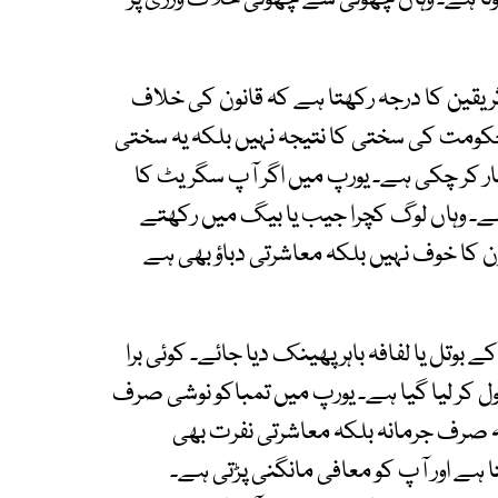
ر یقین کا درجہ رکھتا ہے کہ قانون کی خلاف
حکومت کی سختی کا نتیجہ نہیں بلکہ یہ سختی
 کر چکی ہے۔ یورپ میں اگر آپ سگریٹ کا
تا ہے۔ وہاں لوگ کچرا جیب یا بیگ میں رکھتے
 کا خوف نہیں بلکہ معاشرتی دباؤ بھی ہے
وتل یا لفافہ باہر پھینک دیا جائے۔ کوئی برا
ول کر لیا گیا ہے۔ یورپ میں تمباکو نوشی صرف
 صرف جرمانہ بلکہ معاشرتی نفرت بھی
ہے اور آپ کو معافی مانگنی پڑتی ہے۔