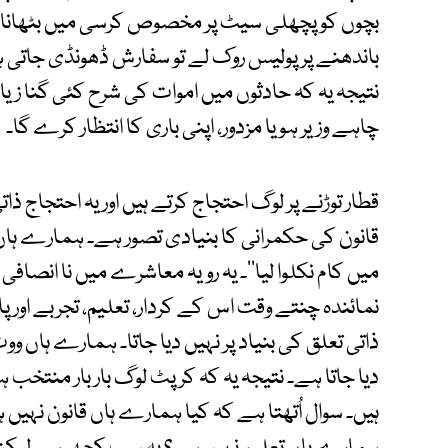
بچوں کو پچھلی سیٹ پر مخصوص کرسی میں بٹھانا 
باندھنے پر پولیس روک لے تو سفارش ڈھونڈی جاتی 
نتیجہ یہ کہ حادثوں میں اموات کی شرح کئی گنا زیا
چاہے وزیر ہو یا مزدور، اپنی باری کا انتظار کرے گا۔
قطار توڑنے پر لوگ احتجاج کرتے ہیں اور یہ احتجاج 
قانون کی حکمرانی کا بنیادی تصور ہے۔ ہمارے ہاں ق
میں کام نکلوا لیا’’۔ یہ رویہ معاشرے میں نا انصافی
نمائندہ چنتے وقت اس کے کردار، تعلیم، تجربے اور پ
ذاتی تعلق کی بنیاد پر نہیں دیا جاتا۔ ہمارے ہاں ووٹ اک
دیا جاتا ہے۔ نتیجہ یہ کہ کرپٹ لوگ بار بار منتخب ہو
ہیں۔ سوال اُتھتا ہے کہ کیا ہمارے ہاں قانون نہیں