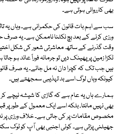
بھی کارروائی ہوتی ہے۔
سب سے اہم بات قانون کی حکمرانی ہے۔ وہاں یہ تاث
ورزی کرنے کے بعد بچ نکلنا ناممکن ہے۔ یہ صرف 
وقت گذرنے کے ساتھ معاشرتی شعور کی شکل اختیار
ٹکڑا زمین پر پھینک دیں تو جرمانہ فوراً عائد ہو جا
ہیں جب تک کہ کچرا دان نہ مل جائے۔ یہ صرف قانون
کیونکہ وہاں لوگ اسے بد تہذیبی سمجھتے ہیں۔
ہمارے ہاں یہ عام ہے کہ گاڑی کا شیشہ نیچے کر کے ب
بھی نہیں مانتا، بلکہ اسے ایک معمول کے طور پر قب
مخصوص مقامات پر کی جاتی ہے۔ خلاف ورزی پر نہ
جھیلنی پڑتی ہے۔ کوئی اجنبی بھی آپ کو ٹوک سکتا 