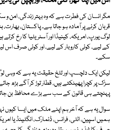
اس میں اپنا گھر، گلی محلہ، اور بچپن کی یادی
مگر انسان کی فطرت ہے کہ وہ بہتر زندگی، امن و 
قربان کرنے پر آمادہ ہو جاتا ہے۔ پاکستان، بھارت،
لوگ یورپ، امریکہ، کینیڈا اور آسٹریلیا کا رخ کرتے 
کے لیے، کوئی کاروبار کے لیے، اور کوئی صرف اس ل
سکے۔
لیکن ایک دلچسپ اور تلخ حقیقت یہ ہے کہ وہی لو
سڑک پر کچرا پھینکتے ہیں، قطار توڑ کر آگے بڑھ جاتے
پہنچتے ہی قانون کے سب سے بڑے محافظ بن جاتے
سوال یہ ہے کہ آخر ہم اپنے ملک میں ایسا کیوں نہیں
ہمیں اسپین، اٹلی، فرانس، ڈنمارک، انگلینڈ یا ام
صرف کاغذ پر نہیں ہوتا، وہ روزمرہ زندگی کا حصہ ہ