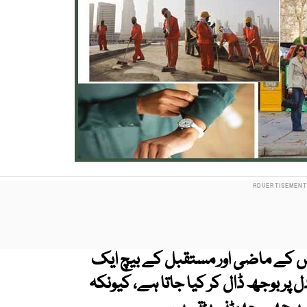
س کے ماضی اور مستقبل کے بیچ ایک
 پر بوجھ ڈال کر کیا جاتا ہے، کیونکہ