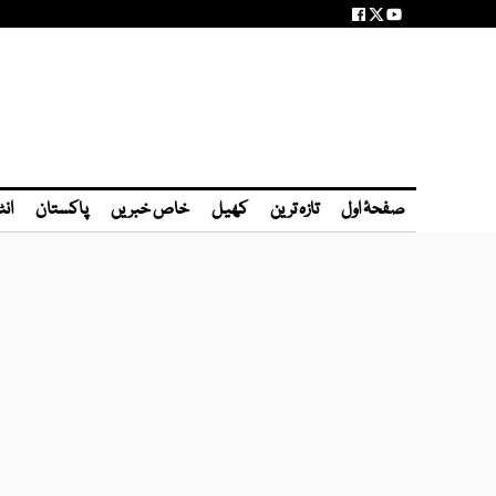
صفحۂ اول
تازہ ترین
کھیل
خاص خبریں
پاکستان
انٹ