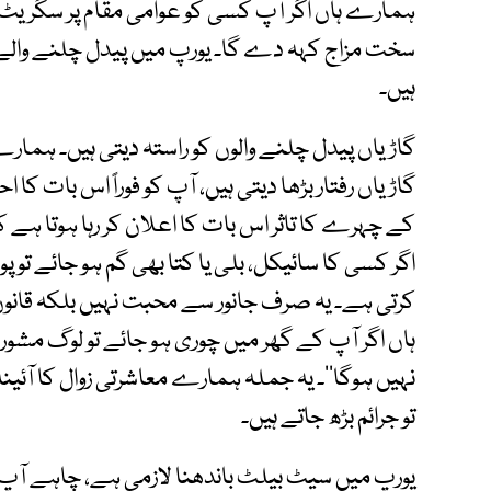
ہمارے ہاں اگر آپ کسی کو عوامی مقام پر سگریٹ پین
سخت مزاج کہہ دے گا۔ یورپ میں پیدل چلنے والے ب
ہیں۔
گاڑیاں پیدل چلنے والوں کو راستہ دیتی ہیں۔ ہمارے 
گاڑیاں رفتار بڑھا دیتی ہیں، آپ کو فوراً اس بات کا
کے چہرے کا تاثر اس بات کا اعلان کر رہا ہوتا ہے کہ 
اگر کسی کا سائیکل، بلی یا کتا بھی گم ہو جائے تو پو
کرتی ہے۔ یہ صرف جانور سے محبت نہیں بلکہ قانو
ہاں اگر آپ کے گھر میں چوری ہو جائے تو لوگ مشور
نہیں ہوگا‘‘۔ یہ جملہ ہمارے معاشرتی زوال کا آئینہ
تو جرائم بڑھ جاتے ہیں۔
یورپ میں سیٹ بیلٹ باندھنا لازمی ہے، چاہے آ