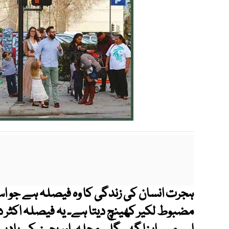
ہجرت انسان کی زندگی کا وہ فیصلہ ہے جو ا
مضبوط لکیر کھینچ دیتا ہے۔ یہ فیصلہ اکثر دل