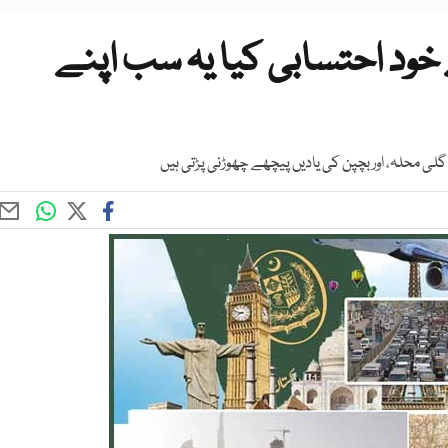
د احتسابی کیا یہ سب اپنے
 گلی محلہ، اور بچپن کی یادیں پیچھے چھوڑنی پڑتی ہیں