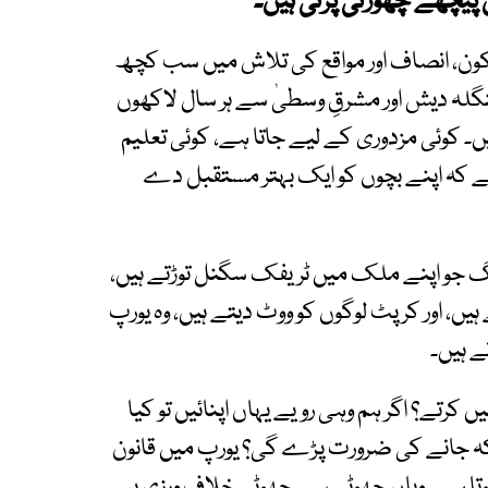
ں پیچھے چھوڑنی پڑتی ہیں۔
سکون، انصاف اور مواقع کی تلاش میں سب کچھ
 بنگلہ دیش اور مشرقِ وسطیٰ سے ہر سال لاکھوں
ہیں۔ کوئی مزدوری کے لیے جاتا ہے، کوئی تعلیم
یے کہ اپنے بچوں کو ایک بہتر مستقبل دے
گ جو اپنے ملک میں ٹریفک سگنل توڑتے ہیں،
 ہیں، اور کرپٹ لوگوں کو ووٹ دیتے ہیں، وہ یورپ
 ہیں۔
 کرتے؟ اگر ہم وہی رویے یہاں اپنائیں تو کیا
ریکہ جانے کی ضرورت پڑے گی؟ یورپ میں قانون
وتا ہے۔ وہاں چھوٹی سے چھوٹی خلاف ورزی پر