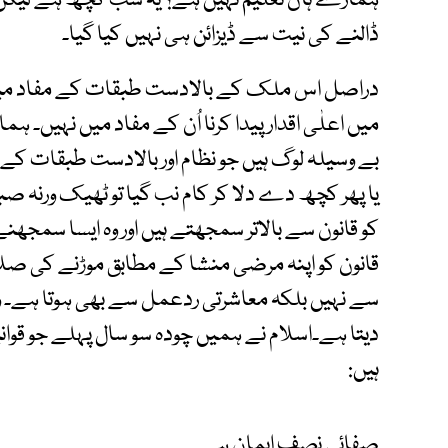
ہمارے ہاں تعلیم نہیں ہے؟ یہ سب کچھ ہے لیکن
ڈالنے کی نیت سے ڈیزائن ہی نہیں کیا گیا۔
دراصل اس ملک کے بالادست طبقات کے مفاد میں نہ
میں اعلٰی اقدار پیدا کرنا اُن کے مفاد میں نہیں۔ ہما
بے وسیلہ لوگ ہیں جو نظام اور بالادست طبقات کے رحم
یا پھر کچھ دے دلا کر کام نب گیا تو ٹھیک ورنہ ص
کو قانون سے بالاتر سمجھتے ہیں اور وہ ایسا سمجھن
قانون کو اپنہ مرضی منشا کے مطابق موڑنے کی صل
سے نہیں بلکہ معاشرتی ردعمل سے بھی ہوتا ہے۔ وہ
دیتا ہے۔اسلام نے ہمیں چودہ سو سال پہلے جو قوانین
ہیں:
صفائی نصف ایمان ہے۔