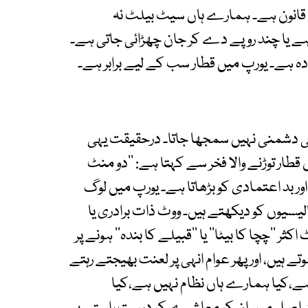
قانون ہے۔ ہمارے ہاں سیٹ بیلٹ نہ
ہے یا چند روپے دے کر جان چھڑائی جاتی ہے۔
دہ ہے۔ یورپ میں قطار سب کے لیے برابر ہے۔
ذاتی دشمنی نہیں سمجھا جاتا۔ درحقیقت یہی
طار توڑنے والا فخر سے کہتا ہے: ‘‘دو منٹ
 اور بد اعتمادی کو بڑھاتا ہے۔ یورپ میں لوگ
الیسیوں کو دیکھتے ہیں۔ ووٹ ذات برادری یا
ثر ‘‘چچا کا بیٹا’’ یا ‘‘قبیلے کا بندہ’’ ہونے پر
تے ہیں، اور پھر عوام انہی پر لعنت بھیجتے رہتے
 ہے،کیا ہمارے ہاں نظام نہیں ہے،کیا