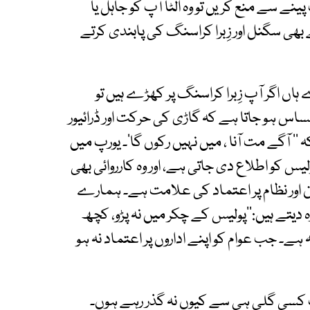
ے سے منع کریں تو وہ الٹا آپ کو جاہل یا
ھی سگنل اور زِبرا کراسنگ کی پابندی کرتے
ہاں اگر آپ زِبرا کراسنگ پر کھڑے ہیں تو
 احساس ہو جاتا ہے کہ گاڑی کی حرکت اور ڈرائیور
’’ آگے مت آنا ، میں نہیں رکوں گا‘۔ یورپ میں
لیس کو اطلاع دی جاتی ہے، اور وہ کارروائی بھی
ن اور نظام پر اعتماد کی علامت ہے۔ ہمارے
ہ دیتے ہیں:’’پولیس کے چکر میں نہ پڑو، کچھ
 ہے۔ جب عوام کو اپنے اداروں پر اعتماد نہ ہو
پ کسی گلی ہی سے کیوں نہ گذر رہے ہوں۔