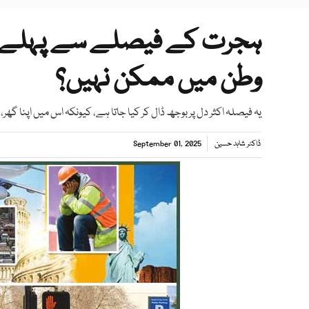
ہجرت کے فیصلے سے پہلے خو
وطن میں ممکن نہیں؟
یہ فیصلہ اکثر دل پر بوجھ ڈال کر کیا جاتا ہے، کیونکہ اس میں اپنا گھر،
ڈاکٹر شاہد حسین
September 01, 2025