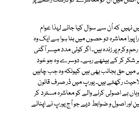
 اصل میں ان کو معاشرے کو درست راستے پر
یں کہ اُن سے سوال کیا جائے لہذا عوام
را پورا معاشرہ دو حصوں میں بٹا ہوا ہے ایک وہ
 وکرم پر زندہ ہیں۔ اگر کوئی مدد میسر آگئی
بر شکر کر کے بیٹھے رہے۔ دوسرے وہ جو خود
ے میں حق بجانب بھی ہیں کیونکہ وہ جب چاہیں
احیت رکھتے ہیں۔ یورپ میں ڈر صرف قانون
اں بے اصولی کرنے والے کو معاشرہ مسترد کر
 اور اصول و ضوابط دیے جو آج یورپ نے اپنائے