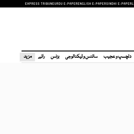
EXPRESS TRIBUNE
URDU E-PAPER
ENGLISH E-PAPER
SINDHI E-PAPER
L
دلچسپ و عجیب
سائنس و ٹیکنالوجی
بزنس
رائے
مزید