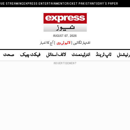
IVE STREAMING
EXPRESS ENTERTAINMENT
CRICKET PAKISTAN
TODAY'S PAPER
AUGUST 07, 2026
اشتہار لگائیں |
لائیو ٹی وی
| آج کا اخبار
ر نیشنل
ٹاپ ٹرینڈ
انٹرٹینمنٹ
لائف اسٹائل
فیکٹ چیک
صحت