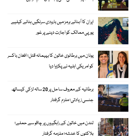
ایران کا آبنائے ہرمز میں بارودی سرنگیں ہٹانے کیلیے
یورپی ممالک کو اجازت دینے پر غور
یونان میں برطانوی خاتون کا بہیمانہ قتل؛ افغان باکسر
کو امریکی اہلیہ نے پکڑوا دیا
برطانیہ کے معروف ساحل پر 20 سالہ لڑکی کیساتھ
جنسی زیادتی؛ ملزم گرفتار
لندن میں خاتون کے راہگیروں پر چاقو سے حملے؛
ہلاکتوں کا خدشہ؛ ملزمہ گرفتار