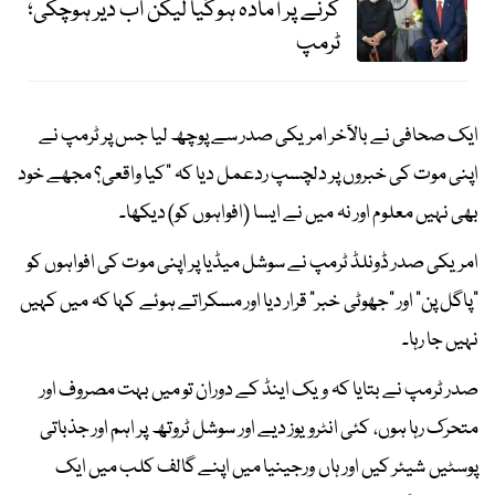
کرنے پر آمادہ ہوگیا لیکن اب دیر ہوچکی؛
ٹرمپ
ایک صحافی نے بالآخر امریکی صدر سے پوچھ لیا جس پر ٹرمپ نے
اپنی موت کی خبروں پر دلچسپ ردعمل دیا کہ "کیا واقعی؟ مجھے خود
بھی نہیں معلوم اور نہ میں نے ایسا (افواہوں کو) دیکھا۔
امریکی صدر ڈونلڈ ٹرمپ نے سوشل میڈیا پر اپنی موت کی افواہوں کو
"پاگل پن" اور "جھوٹی خبر" قرار دیا اور مسکراتے ہوئے کہا کہ میں کہیں
نہیں جا رہا۔
صدر ٹرمپ نے بتایا کہ ویک اینڈ کے دوران تو میں بہت مصروف اور
متحرک رہا ہوں، کئی انٹرویوز دیے اور سوشل ٹروتھ پر اہم اور جذباتی
پوسٹیں شیئر کیں اور ہاں ورجینیا میں اپنے گالف کلب میں ایک