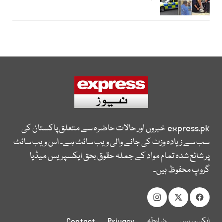
express.pk
خبروں اور حالات حاضرہ سے متعلق پاکستان کی
سب سے زیادہ وزٹ کی جانے والی ویب سائٹ ہے۔ اس ویب سائٹ
پر شائع شدہ تمام مواد کے جملہ حقوق بحق ایکسپریس میڈیا
گروپ محفوظ ہیں۔
ایکسپریس
ضابطہ
Privacy
Contact