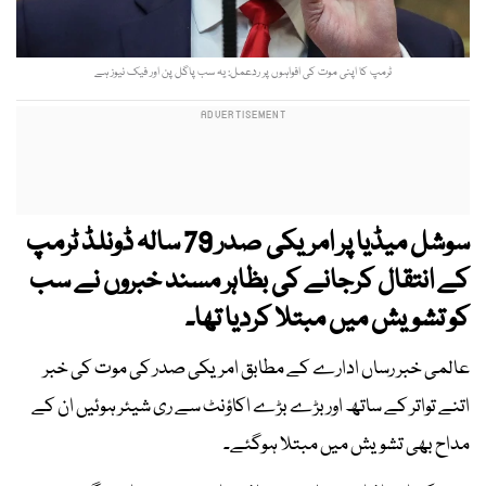
ٹرمپ کا اپنی موت کی افواہوں پر ردعمل: یہ سب پاگل پن اور فیک نیوز ہے
سوشل میڈیا پر امریکی صدر 79 سالہ ڈونلڈ ٹرمپ
کے انتقال کرجانے کی بظاہر مسند خبروں نے سب
کو تشویش میں مبتلا کردیا تھا۔
عالمی خبر رساں ادارے کے مطابق امریکی صدر کی موت کی خبر
اتنے تواتر کے ساتھ اور بڑے بڑے اکاؤنٹ سے ری شیئر ہوئیں ان کے
مداح بھی تشویش میں مبتلا ہوگئے۔