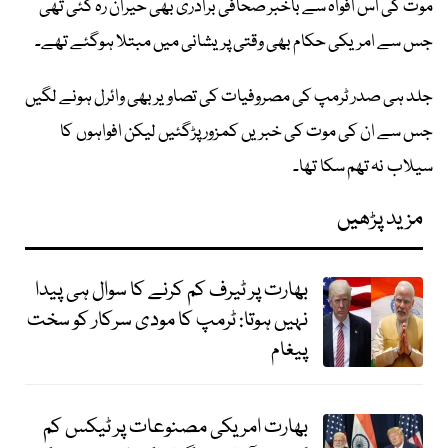
موت کی اس افواہ سے باخبر صحافی برادری بھی حیران رہ گئی تھی
جس سے امریکی حکام بھی وقتی پریشانی میں مبتلا ہوگئے تھے۔
جلد ہی صدر ٹرمپ کی مصروفیات کی تصاویر بھی وائرل ہونے لگیں
جس سے ان کی موت کی خبریں کمزور پڑگئیں لیکن افواہوں کا
سیلاب نہ تھم سکا تھا۔
مزید پڑھیں
بھارت پر ٹیرف کم کرنے کا سوال ہی پیدا
نہیں ہوتا: ٹرمپ کا مودی سرکار کو سخت
پیغام
بھارت امریکی مصنوعات پر ٹیکس کم