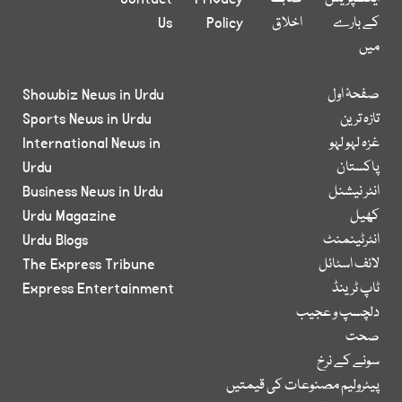
کے بارے
اخلاق
Policy
Us
میں
صفحۂ اول
Showbiz News in Urdu
تازہ ترین
Sports News in Urdu
غزہ لہو لہو
International News in
پاکستان
Urdu
انٹر نیشنل
Business News in Urdu
کھیل
Urdu Magazine
انٹرٹینمنٹ
Urdu Blogs
لائف اسٹائل
The Express Tribune
ٹاپ ٹرینڈ
Express Entertainment
دلچسپ و عجیب
صحت
سونے کے نرخ
پیٹرولیم مصنوعات کی قیمتیں