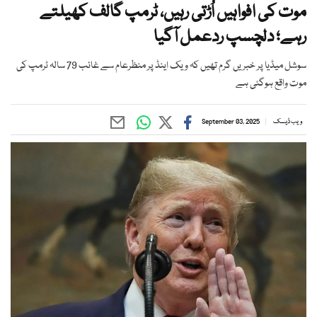
موت کی افواہیں اُڑتی رہیں، ٹرمپ گالف کھیلتے
رہے؛ دلچسپ ردعمل آگیا
سوشل میڈیا پر خبریں گرم تھیں کہ ویک اینڈ پر منظرعام سے غائب 79 سالہ ٹرمپ کی
موت واقع ہوگئی ہے
ویب ڈیسک
September 03, 2025