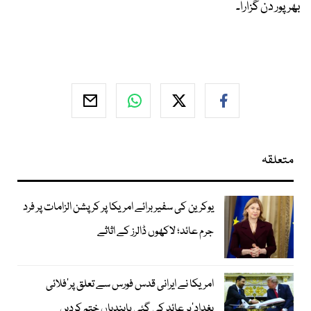
بھرپور دن گزارا۔
متعلقہ
یوکرین کی سفیر برائے امریکا پر کرپشن الزامات پر فرد
جرم عائد؛ لاکھوں ڈالرز کے اثاثے
امریکا نے ایرانی قدس فورس سے تعلق پر’فلائی
بغداد‘پر عائد کی گئی پابندیاں ختم کردیں