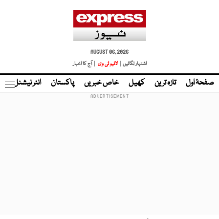
AUGUST 06, 2026
اشتہار لگائیں |
لائیو ٹی وی
| آج کا اخبار
صفحۂ اول
تازہ ترین
کھیل
خاص خبریں
پاکستان
انٹر نیشنل
ٹا