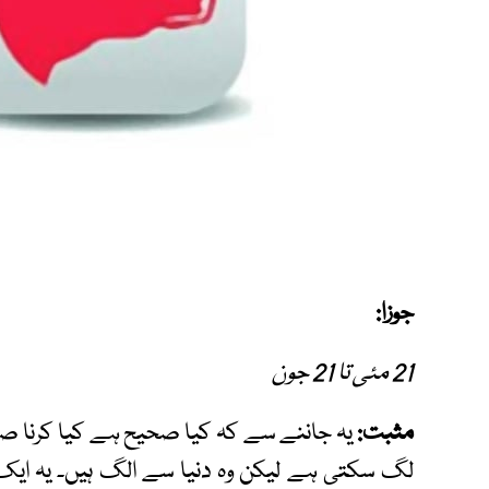
جوزا:
21 مئی تا 21 جون
مثبت:
یہ جاننے سے کہ کیا صحیح ہے کیا کرنا 
لگ سکتی ہے لیکن وہ دنیا سے الگ ہیں۔ یہ ایک