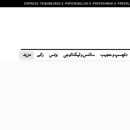
EXPRESS TRIBUNE
URDU E-PAPER
ENGLISH E-PAPER
SINDHI E-PAPER
L
دلچسپ و عجیب
سائنس و ٹیکنالوجی
بزنس
رائے
مزید