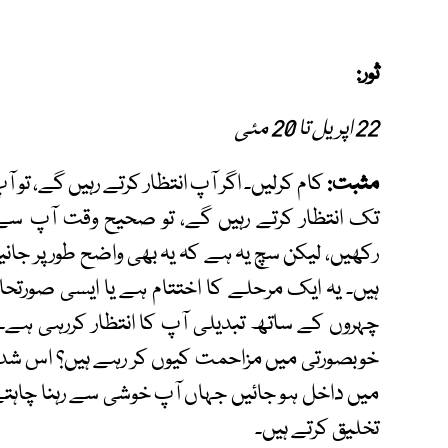
ثور:
22 اپریل تا 20 مئی
مثبت:
کام کرلیں۔ اگر آپ انتظار کرتے رہیں گے، تو 
تک انتظار کرتے رہیں گے، تو صحیح وقت آپ سے 
رکھیں، لیکن سچ یہ ہے کہ یہ بھی واضح طور پر جانی
ہیں۔ یہ ایک مرحلے کا اختتام ہے یا ایسی صورت
چہروں کے ساتھ تبدیلی آپ کا انتظار کررہی ہے۔ یہ
خوبصورتی میں مزاحمت کیوں کر رہے ہیں؟ اس شدی
میں داخل ہو جائیں جہاں آپ خوشی سے رہنا چاہتے
تخلیق کرتے ہیں۔