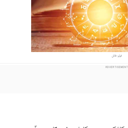
فوٹو : فائل