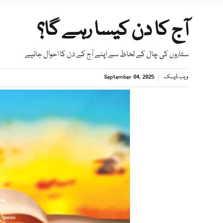
آج کا دن کیسا رہے گا؟
ستاروں کی چال کے لحاظ سے اپنے آج کے دن کا احوال جانیے
ویب ڈیسک
September 04, 2025