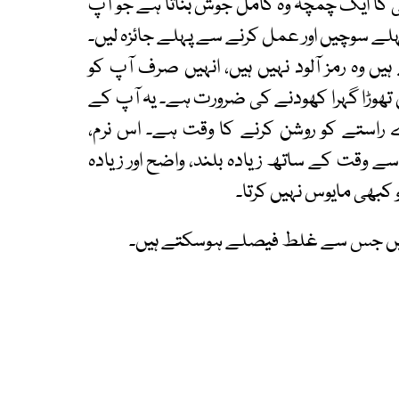
سی کا ایک چمچہ وہ کامل جوش بناتا ہے جو آپ
لے سوچیں اور عمل کرنے سے پہلے جائزہ لیں۔
یں وہ رمز آلود نہیں ہیں، انہیں صرف آپ کو
ں تھوڑا گہرا کھودنے کی ضرورت ہے۔ یہ آپ کے
ے راستے کو روشن کرنے کا وقت ہے۔ اس نرم،
اسے وقت کے ساتھ زیادہ بلند، واضح اور زیادہ
 کبھی مایوس نہیں کرتا۔
 ہیں جس سے غلط فیصلے ہوسکتے ہیں۔