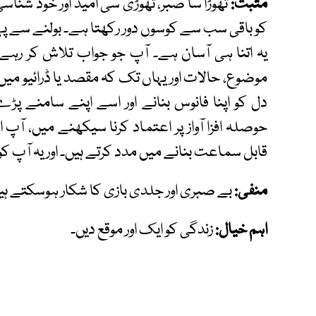
مثبت:
تھوڑا سا صبر، تھوڑی سی امید اور خود شنا
کو باقی سب سے کوسوں دور رکھتا ہے۔ بولنے سے پہ
یہ اتنا ہی آسان ہے۔ آپ جو جواب تلاش کر رہے ہ
موضوع، حالات اور یہاں تک کہ مقصد یا ڈرائیو می
دل کو اپنا فانوس بنانے اور اسے اپنے سامنے پڑ
حوصلہ افزا آواز پر اعتماد کرنا سیکھنے میں، آپ 
قابل سماعت بنانے میں مدد کرتے ہیں۔ اور یہ آپ کو
منفی:
بے صبری اور جلدی بازی کا شکار ہوسکتے
اہم خیال:
زندگی کو ایک اور موقع دیں۔