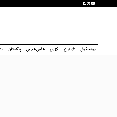
صفحۂ اول
تازہ ترین
کھیل
خاص خبریں
پاکستان
انٹ