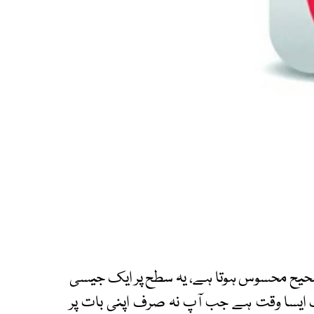
صحیح محسوس ہوتا ہے، یہ سطح پر ایک جیسی
 ایسا وقت ہے جب آپ نہ صرف اپنی بات پر