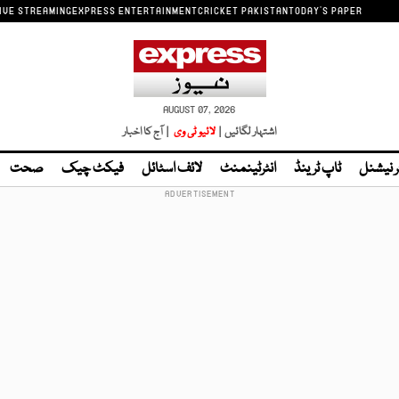
IVE STREAMING
EXPRESS ENTERTAINMENT
CRICKET PAKISTAN
TODAY'S PAPER
AUGUST 07, 2026
اشتہار لگائیں |
لائیو ٹی وی
| آج کا اخبار
ر نیشنل
ٹاپ ٹرینڈ
انٹرٹینمنٹ
لائف اسٹائل
فیکٹ چیک
صحت