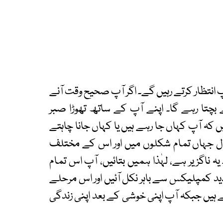
آپ انتظار کرتے رہیں گے۔ اگر آپ صحیح وقت آنے
بچتا رہے گا۔ اپنے آپ کے ساتھ تھوڑا صبر
ں کہ آپ کہاں جا رہے ہیں یا کہاں جانا چاہتے
حال جہاں تمام شکلوں میں اور اس کے مختلف
 ناگزیر ہے، لہٰذا ہمیں بتائیں، آپ اس تمام
د کمپلیکس سے باہر نکل آئیں اور اس مرحلے
 ہیں جبکہ آپ اپنی خوشی کے بعد اپنی زندگی