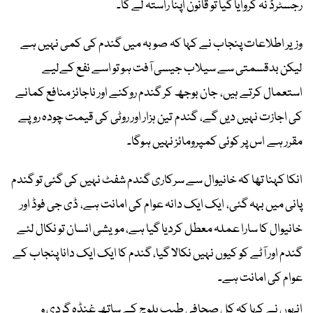
رجسٹرڈ نہ کروایا گیا تو قانون اپنا راستہ لے گا۔
وزیر اطلاعات پنجاب نے کہا کہ صوبہ میں گندم کی کمی نہیں ہے
لیکن بدقسمتی سے سیلاب جیسی آفت ہو تو اسے نفع کےلیے
استعمال کرتے ہیں، جان بوجھ کر گندم روکنے اور ناجائز منافع کمانے
کی اجازت نہیں دیں گے، گندم تین ہزار اور روٹی کی قیمت چودہ روپے
مقرر ہے اس پر کوئی کمپرومائز نہیں ہوگا۔
انکا کہنا تھا کہ خانیوال سے سرکاری گندم شفٹ نہیں کی گئی تو گندم
پانی میں بہہ گئی، ایک ایک دانہ عوام کی امانت ہے، ڈی جی فوڈ اور
خانیوال کا سارا عملہ معطل کردیا گیا ہے، مویشی انسان تو نکال لئے
گندم اور آٹے کو کیوں نہیں نکالا گیا، گندم کا ایک ایک دانا پنجاب کے
عوام کی امانت ہے۔
انہوں نے کہا کہ کل صحافی طیب بلوچ کے ساتھ غنڈہ گردی و