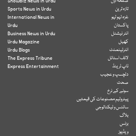
صفحۂ اول
Showbiz News in Urdu
تازہ ترین
Sports News in Urdu
غزہ لہو لہو
International News in
پاکستان
Urdu
انٹر نیشنل
Business News in Urdu
کھیل
Urdu Magazine
انٹرٹینمنٹ
Urdu Blogs
لائف اسٹائل
The Express Tribune
ٹاپ ٹرینڈ
Express Entertainment
دلچسپ و عجیب
صحت
سونے کے نرخ
پیٹرولیم مصنوعات کی قیمتیں
سائنس و ٹیکنالوجی
بلاگ
بزنس
ویڈیوز