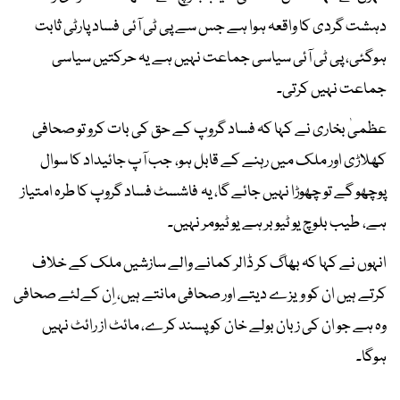
دہشت گردی کا واقعہ ہوا ہے جس سے پی ٹی آئی فساد پارٹی ثابت
ہوگئی، پی ٹی آئی سیاسی جماعت نہیں ہے یہ حرکتیں سیاسی
جماعت نہیں کرتی۔
عظمیٰ بخاری نے کہا کہ فساد گروپ کے حق کی بات کرو تو صحافی
کھلاڑی اور ملک میں رہنے کے قابل ہو، جب آپ جائیداد کا سوال
پوچھو گے تو چھوڑا نہیں جائے گا، یہ فاشسٹ فساد گروپ کا طرہ امتیاز
ہے، طیب بلوچ یو ٹیوبر ہے یو ٹیومر نہیں۔
انہوں نے کہا کہ بھاگ کر ڈالر کمانے والے سازشیں ملک کے خلاف
کرتے ہیں ان کو ویزے دیتے اور صحافی مانتے ہیں، اِن کےلئے صحافی
وہ ہے جو ان کی زبان بولے خان کو پسند کرے، مائٹ از رائٹ نہیں
ہوگا۔