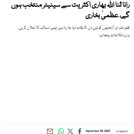
رانا ثنا اللہ بھاری اکثریت سے سینیٹر منتخب ہوں
گے، عظمیٰ بخاری
فلور ملز اور آڑھتیوں کو تین دن کا وقت دیا جا رہا ہے اپنے اسٹاک کا اعلان کریں،
وزیراطلاعات پنجاب
ندیم چوہدری
September 09, 2025