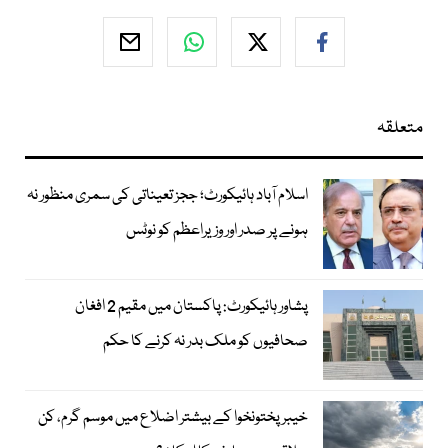
متعلقہ
اسلام آباد ہائیکورٹ؛ ججز تعیناتی کی سمری منظور نہ
ہونے پر صدر اور وزیراعظم کو نوٹس
پشاور ہائیکورٹ: پاکستان میں مقیم 2 افغان
صحافیوں کو ملک بدر نہ کرنے کا حکم
خیبر پختونخوا کے بیشتر اضلاع میں موسم گرم، کن