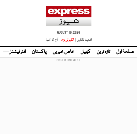
AUGUST 10, 2026
اشتہار لگائیں |
لائیو ٹی وی
| آج کا اخبار
صفحۂ اول
تازہ ترین
کھیل
خاص خبریں
پاکستان
انٹر نیشنل
ٹا