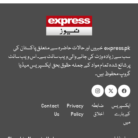
express.pk
خبروں اور حالات حاضرہ سے متعلق پاکستان کی
سب سے زیادہ وزٹ کی جانے والی ویب سائٹ ہے۔ اس ویب سائٹ
پر شائع شدہ تمام مواد کے جملہ حقوق بحق ایکسپریس میڈیا
گروپ محفوظ ہیں۔
ایکسپریس
ضابطہ
Privacy
Contact
کے بارے
اخلاق
Policy
Us
میں