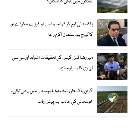
علاقوں میں بارش کا امکان؟
پاکستانی قوم کو کہا جا رہا ہے تم کیڑے مکوڑے اور
کاکروچ ہو، سلمان اکرم راجہ
میر رضا قتل کیس کی تحقیقات؛ شواہد اور سی سی
ٹی وی کا ازسرنو جائزہ
گرین پاکستان انیشیٹو؛ بلوچستان میں زرعی ترقی و
خوشحالی کی جانب اہم پیش رفت