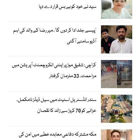
سید نے خود کو بے بس قرار دے دیا
’پیسے جلد ادا کر دوں گا‘، میر رضا کے والد کی اہم
آڈیو سامنے آگئی
کراچی: شفیق موڑ پر اینٹی انکروچمنٹ آپریشن میں
مزاحمت، 33 ملزمان گرفتار
سندر انڈسٹریل اسٹیٹ میں سیل ڈیڈز نامکمل،
خزانے کو 70 کروڑ سے زائد کا نقصان
مکہ مشترکہ دفاعی معاہدہ خطے میں امن کی