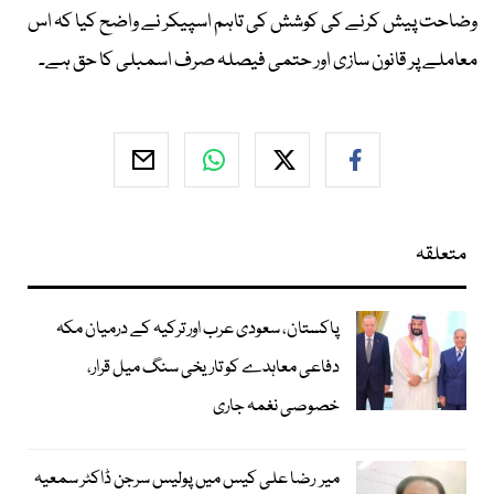
وضاحت پیش کرنے کی کوشش کی تاہم اسپیکر نے واضح کیا کہ اس
معاملے پر قانون سازی اور حتمی فیصلہ صرف اسمبلی کا حق ہے۔
متعلقہ
پاکستان، سعودی عرب اور ترکیہ کے درمیان مکہ
دفاعی معاہدے کو تاریخی سنگ میل قرار،
خصوصی نغمہ جاری
میر رضا علی کیس میں پولیس سرجن ڈاکٹر سمعیہ