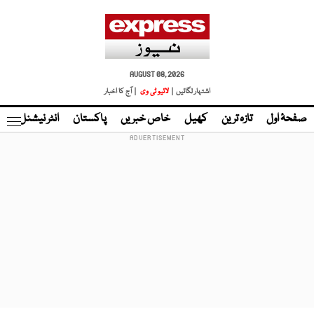
AUGUST 08, 2026
اشتہار لگائیں |
لائیو ٹی وی
| آج کا اخبار
صفحۂ اول
تازہ ترین
کھیل
خاص خبریں
پاکستان
انٹر نیشنل
ٹا