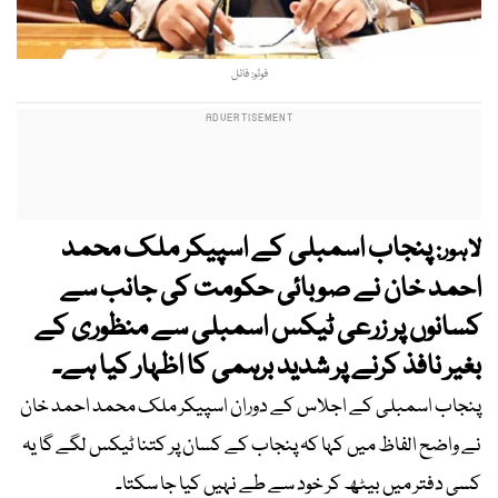
فوٹو: فائل
پنجاب اسمبلی کے اسپیکر ملک محمد
لاہور:
احمد خان نے صوبائی حکومت کی جانب سے
کسانوں پر زرعی ٹیکس اسمبلی سے منظوری کے
بغیر نافذ کرنے پر شدید برہمی کا اظہار کیا ہے۔
پنجاب اسمبلی کے اجلاس کے دوران اسپیکر ملک محمد احمد خان
نے واضح الفاظ میں کہا کہ پنجاب کے کسان پر کتنا ٹیکس لگے گا یہ
کسی دفتر میں بیٹھ کر خود سے طے نہیں کیا جا سکتا۔