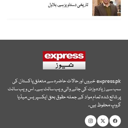
تاریخی دستاویز ہے، بلاول
express.pk
خبروں اور حالات حاضرہ سے متعلق پاکستان کی
سب سے زیادہ وزٹ کی جانے والی ویب سائٹ ہے۔ اس ویب سائٹ
پر شائع شدہ تمام مواد کے جملہ حقوق بحق ایکسپریس میڈیا
گروپ محفوظ ہیں۔