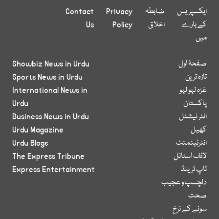
ایکسپریس
ضابطہ
Privacy
Contact
کے بارے
اخلاق
Policy
Us
میں
صفحۂ اول
Showbiz News in Urdu
تازہ ترین
Sports News in Urdu
غزہ لہو لہو
International News in
پاکستان
Urdu
انٹر نیشنل
Business News in Urdu
کھیل
Urdu Magazine
انٹرٹینمنٹ
Urdu Blogs
لائف اسٹائل
The Express Tribune
ٹاپ ٹرینڈ
Express Entertainment
دلچسپ و عجیب
صحت
سونے کے نرخ