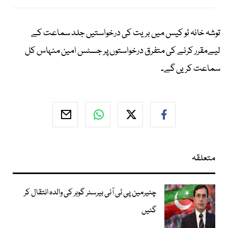
توشہ خانہ ٹو کیس میں بریت کی درخواستیں جلد سماعت کے
لیےمقرر کرنے کی متفرق درخواستوں پر جسٹس امین منہاس کل
سماعت کریں گے۔
متعلقہ
چئیرمین پی ٹی آئی بیرسٹر گوہر کی والدہ انتقال کر
گئیں