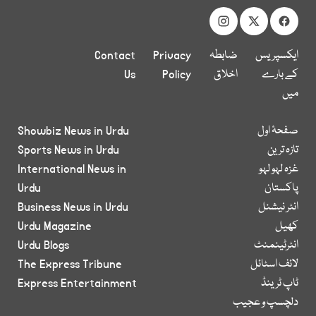
ایکسپریس
ضابطہ
Privacy
Contact
کے بارے
اخلاق
Policy
Us
میں
صفحۂ اول
Showbiz News in Urdu
تازہ ترین
Sports News in Urdu
غزہ لہو لہو
International News in
پاکستان
Urdu
انٹر نیشنل
Business News in Urdu
کھیل
Urdu Magazine
انٹرٹینمنٹ
Urdu Blogs
لائف اسٹائل
The Express Tribune
ٹاپ ٹرینڈ
Express Entertainment
دلچسپ و عجیب