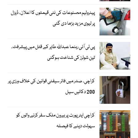
پیٹرولیم مصنوعات کی نئی قیمتوں کا اعلان، ڈیزل
پر لیوی مزید بڑھا دی گئی
پی ٹی آئی رہنما عبداللہ طایر کے قتل میں پیشرفت،
تین شوٹرز کی شناخت ہوگئی
کراچی، صدر میں فائر سیفٹی قوانین کی خلاف ورزی پر
200 دکانیں سیل
کراچی ایئرپورٹ پر بیرون ملک سفر کرنے والوں کو
سہولت دینے کا فیصلہ