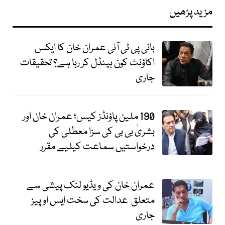
مزید پڑھیں
بانی پی ٹی آئی عمران خان کا ایکس
اکاؤنٹ کون ہینڈل کر رہا ہے؟ تحقیقات
جاری
190 ملین پاؤنڈز کیس؛ عمران خان اور
بشریٰ بی بی کی سزا معطلی کی
درخواستیں سماعت کیلیے مقرر
عمران خان کی ویڈیو لنک پیشی سے
متعلق عدالت کی سخت ایس او پیز
جاری