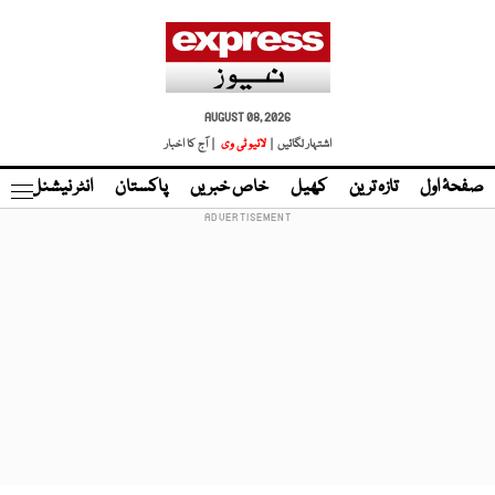
AUGUST 08, 2026
اشتہار لگائیں |
لائیو ٹی وی
| آج کا اخبار
صفحۂ اول
تازہ ترین
کھیل
خاص خبریں
پاکستان
انٹر نیشنل
ٹا