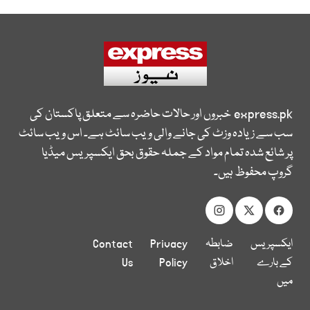
express.pk
خبروں اور حالات حاضرہ سے متعلق پاکستان کی
سب سے زیادہ وزٹ کی جانے والی ویب سائٹ ہے۔ اس ویب سائٹ
پر شائع شدہ تمام مواد کے جملہ حقوق بحق ایکسپریس میڈیا
گروپ محفوظ ہیں۔
ایکسپریس
ضابطہ
Privacy
Contact
کے بارے
اخلاق
Policy
Us
میں