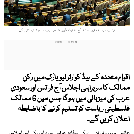
فرانس سمیت 6 مغربی ممالک آج باضابطہ طور پر فلسطینی ریاست کو تسلیم کرلیں گے
اقوام متحدہ کے ہیڈ کوارٹر نیویارک میں رکن
ممالک کا سربراہی اجلاس آج فرانس اور سعودی
عرب کی میزبانی میں ہوگا جس میں 6 ممالک
فلسطینی ریاست کو تسلیم کرنے کا باضابطہ
اعلان کریں گے۔
عالمی خبر رساں ادارے کے مطابق عالمی سربراہان کے اس اجلاس