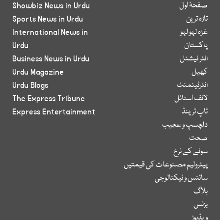
صفحۂ اول
Showbiz News in Urdu
تازہ ترین
Sports News in Urdu
غزہ لہو لہو
International News in
پاکستان
Urdu
انٹر نیشنل
Business News in Urdu
کھیل
Urdu Magazine
انٹرٹینمنٹ
Urdu Blogs
لائف اسٹائل
The Express Tribune
ٹاپ ٹرینڈ
Express Entertainment
دلچسپ و عجیب
صحت
سونے کے نرخ
پیٹرولیم مصنوعات کی قیمتیں
سائنس و ٹیکنالوجی
بلاگ
بزنس
ویڈیوز