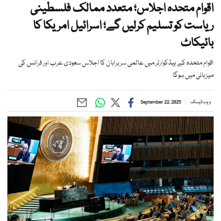
اقوام متحدہ اجلاس؛ متعدد ممالک فلسطینی
ریاست کو تسلیم کرلیں گے؛ اسرائیل امریکا کا
بائیکاٹ
اقوام متحدہ کے ہیڈکوارٹر میں عالمی سربراہان کا اجلاس سعودی عرب اور فرانس کی
میزبانی میں ہوگا
ویب ڈیسک
September 22, 2025