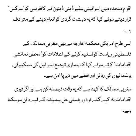
اقوام متحدہ میں اسرائیلی سفیر ڈینی ڈینون نے کانفرنس کو "سرکس"
قرار دیتے ہوئے کہا کہ یہ دہشت گردی کو انعام دینے کے مترادف
ہے۔
اسی طرح امریکی محکمہ خارجہ نے بھی مغربی ممالک کے
فلسطینی ریاست کو تسلیم کرنے کے اعلانات کو "محض نمائشی
اقدامات" کرتے ہوئے کہا کہ ہماری ترجیح اسرائیل کی سیکیورٹی،
یرغمالیوں کی رہائی اور خطے میں دیرپا امن ہے۔
مغربی ممالک کا کہنا ہے کہ یہ وقت فیصلہ کن ہے اور اگر فوری
اقدامات نہ کیے گئے تو دو ریاستی حل ہمیشہ کے لیے دفن ہوسکتا
ہے۔