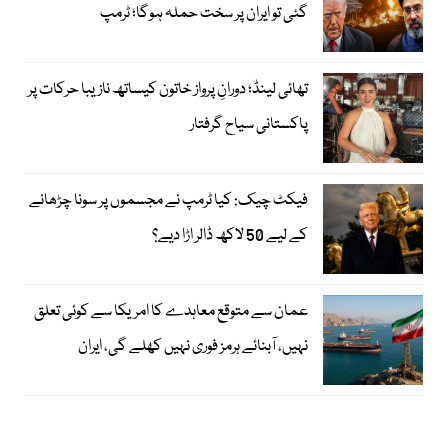
گئی تو ایران پر سخت حملہ ہوگا؛ ٹرمپ
تھائی لینڈ؛ دورانِ پرواز خاتون کیساتھ نازیبا حرکات پر
پاکستانی سیاح گرفتار
فیکٹ چیک: کیا ٹرمپ نے مجسموں پر سونا چڑھانے
کے لیے 50 لاکھ ڈالر اڑا دیے؟
عمان سے متوقع معاہدے کا امریکا سے کوئی تعلق
نہیں، آبنائے ہرمز فوری نہیں کھلے گی، ایران