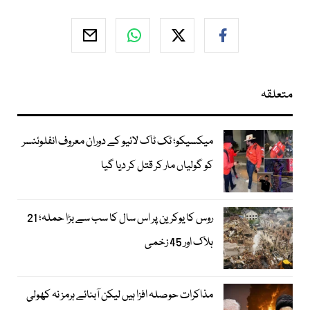
متعلقہ
میکسیکو؛ ٹک ٹاک لائیو کے دوران معروف انفلوئنسر
کو گولیاں مار کر قتل کر دیا گیا
روس کا یوکرین پر اس سال کا سب سے بڑا حملہ؛ 21
ہلاک اور 45 زخمی
مذاکرات حوصلہ افزا ہیں لیکن آبنائے ہرمز نہ کھولی