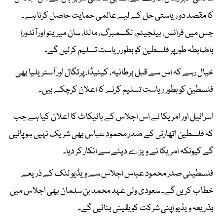
کا مقصد دو ریاستی حل کے لیے عالمی حمایت حاصل کرنا ہے۔
جس میں فرانس، بیلجیئم، لکسمبرگ، مالٹا، سان میرینو اور آندورا
باضابطہ طور پر فلسطین کو بطور ریاست تسلیم کرلیں گے۔
خیال رہے کہ اس سے قبل برطانیہ، کینیڈا، پرتگال اور آسٹریلیا بھی
فلسطین کو بطور ریاست تسلیم کرنے کا اعلان کرچکے ہیں۔
اسرائیل اور امریکا نے اس اجلاس کے بائیکاٹ کا اعلان کیا ہے جب
کہ فلسطین اتھارٹی کے صدر محمود عباس بھی شریک نہیں ہو پائیں
گے کیونکہ امریکا نے ویزے دینے سے انکار کر دیا۔
فلسطینی صدر محمود عباس اجلاس سے ویڈیو لنک کے ذریعے
خطاب کریں گے۔ سعودی ولی عہد محمد بن سلمان بھی اجلاس میں
بذریعہ ویڈیو اپنی شرکت کو یقینی بنائیں گے۔