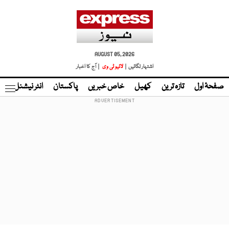
AUGUST 05, 2026
اشتہار لگائیں |
لائیو ٹی وی
| آج کا اخبار
صفحۂ اول
تازہ ترین
کھیل
خاص خبریں
پاکستان
انٹر نیشنل
ٹا