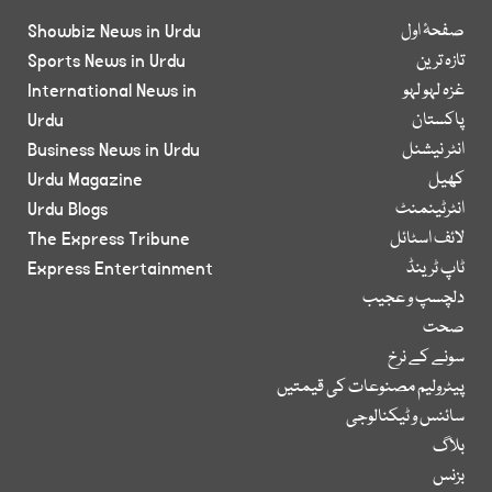
صفحۂ اول
Showbiz News in Urdu
تازہ ترین
Sports News in Urdu
غزہ لہو لہو
International News in
پاکستان
Urdu
انٹر نیشنل
Business News in Urdu
کھیل
Urdu Magazine
انٹرٹینمنٹ
Urdu Blogs
لائف اسٹائل
The Express Tribune
ٹاپ ٹرینڈ
Express Entertainment
دلچسپ و عجیب
صحت
سونے کے نرخ
پیٹرولیم مصنوعات کی قیمتیں
سائنس و ٹیکنالوجی
بلاگ
بزنس