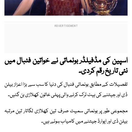
اسپین کی مڈفیلڈر بونماتی نے خواتین فٹبال میں
نئی تاریخ رقم کردی۔
تفصیلات کے مطابق بونماتی فٹبال کی دنیا کا سب سے بڑا اعزاز بیلن
ڈی اور جیتنے کی ہیٹ ٹرک کرنے والی پہلی خاتون کھلاڑی بن گئیں۔
مجموعی طور پر بونماتی سمیت صرف تین کھلاڑی لگاتار تین مرتبہ
بیلن ڈی اور ایوارڈ جیتنے میں کامیاب ہوئے ہیں۔