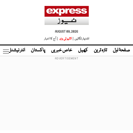
AUGUST 09, 2026
اشتہار لگائیں |
لائیو ٹی وی
| آج کا اخبار
صفحۂ اول
تازہ ترین
کھیل
خاص خبریں
پاکستان
انٹر نیشنل
ٹا