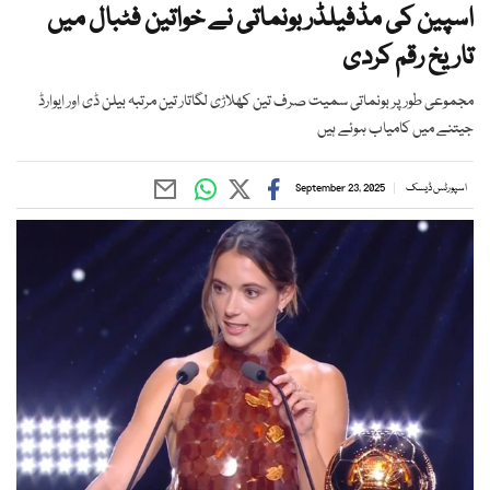
اسپین کی مڈفیلڈر بونماتی نے خواتین فٹبال میں
تاریخ رقم کردی
مجموعی طور پر بونماتی سمیت صرف تین کھلاڑی لگاتار تین مرتبہ بیلن ڈی اور ایوارڈ
جیتنے میں کامیاب ہوئے ہیں
اسپورٹس ڈیسک
September 23, 2025