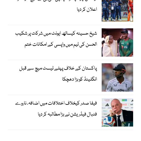
اعلان کر دیا
شیخ حسینہ کیساتھ ایونٹ میں شرکت پر شکیب
الحسن کی ٹیم میں واپسی کے امکانات ختم
پاکستان کے خلاف پہلے ٹیسٹ میچ سے قبل
انگلینڈ کو بڑا دھچکا
فیفا صدر کیخلاف اختلافات میں اضافہ، ناروے
فٹبال فیڈریشن نے بڑا مطالبہ کر دیا