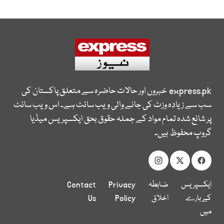
express.pk
خبروں اور حالات حاضرہ سے متعلق پاکستان کی
سب سے زیادہ وزٹ کی جانے والی ویب سائٹ ہے۔ اس ویب سائٹ
پر شائع شدہ تمام مواد کے جملہ حقوق بحق ایکسپریس میڈیا
گروپ محفوظ ہیں۔
ایکسپریس
ضابطہ
Privacy
Contact
کے بارے
اخلاق
Policy
Us
میں