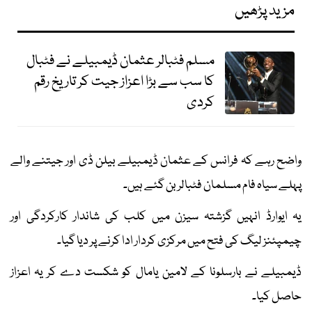
مزید پڑھیں
مسلم فٹبالر عثمان ڈیمبیلے نے فٹبال
کا سب سے بڑا اعزاز جیت کر تاریخ رقم
کردی
واضح رہے کہ فرانس کے عثمان ڈیمبیلے بیلن ڈی اور جیتنے والے
پہلے سیاہ فام مسلمان فٹبالر بن گئے ہیں۔
یہ ایوارڈ انہیں گزشتہ سیزن میں کلب کی شاندار کارکردگی اور
چیمپئنز لیگ کی فتح میں مرکزی کردار ادا کرنے پر دیا گیا۔
ڈیمبیلے نے بارسلونا کے لامین یامال کو شکست دے کر یہ اعزاز
حاصل کیا۔