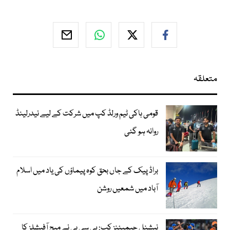
متعلقہ
قومی ہاکی ٹیم ورلڈ کپ میں شرکت کے لیے نیدرلینڈ
روانہ ہو گئی
براڈ پیک کے جاں بحق کوہ پیماؤں کی یاد میں اسلام
آباد میں شمعیں روشن
نیشنل چیمپئنز کپ: پی سی بی نے میچ آفیشلز کا