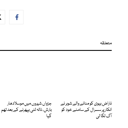
متعلقہ
ناراض بیوی کو منانے والے شوہر نے
جڑواں شہروں میں موسلادھار
انکار پر سسرال کے سامنے خود کو
بارش، نالہ لئی بپھرنے کے بعد تھم
آگ لگا لی
گیا