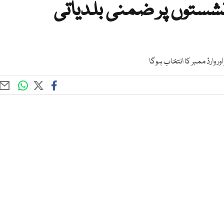
دھ کے 14 اضلاع کی 28 نشستوں پر ضمنی بلدیاتی