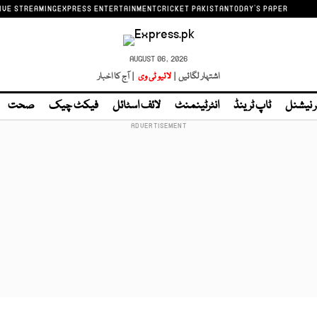
IVE STREAMING
EXPRESS ENTERTAINMENT
CRICKET PAKISTAN
TODAY'S PAPER
AUGUST 06, 2026
اشتہار لگائیں |
لائیو ٹی وی
| آج کا اخبار
ر نیشنل
ٹاپ ٹرینڈ
انٹرٹینمنٹ
لائف اسٹائل
فیکٹ چیک
صحت