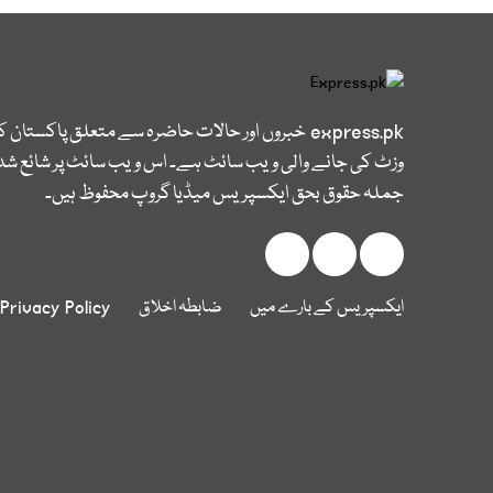
express.pk
خبروں اور حالات حاضرہ سے متعلق پاکستان 
وزٹ کی جانے والی ویب سائٹ ہے۔ اس ویب سائٹ پر شائع شدہ
جملہ حقوق بحق ایکسپریس میڈیا گروپ محفوظ ہیں۔
ایکسپریس کے بارے میں
ضابطہ اخلاق
Privacy Policy