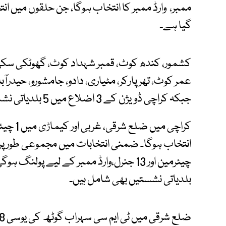
ممبر، وارڈ ممبر کا انتخاب ہوگا، جن حلقوں میں ان
گیا ہے۔
کشمور، کندھ کوٹ، قمبر شہداد کوٹ، گھوٹکی سکھر، 
جبکہ کراچی ڈویژن کے 3 اضلاع میں 5 بلدیاتی نشستوں پر ضمنی انتخابات ہوں گے۔
بلدیاتی نشستیں بھی شامل ہیں۔