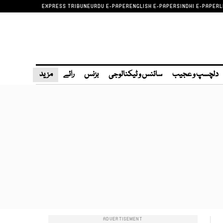
EXPRESS TRIBUNE
URDU E-PAPER
ENGLISH E-PAPER
SINDHI E-PAPER
L
دلچسپ و عجیب
سائنس و ٹیکنالوجی
بزنس
رائے
مزید