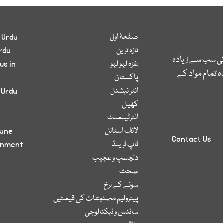
صفحۂ اول
 Urdu
تازہ ترین
rdu
کی سب سے زیادہ
غزہ لہو لہو
ws in
 تمام مواد کے
پاکستان
انٹر نیشنل
 Urdu
کھیل
انٹرٹینمنٹ
لائف اسٹائل
bune
Contact Us
ٹاپ ٹرینڈ
inment
دلچسپ و عجیب
صحت
سونے کے نرخ
پیٹرولیم مصنوعات کی قیمتیں
سائنس و ٹیکنالوجی