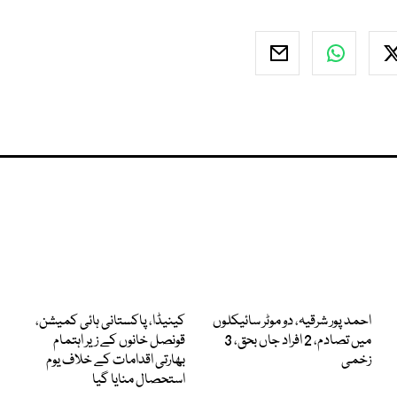
احمد پور شرقیہ، دو موٹر سائیکلوں
کینیڈا، پاکستانی ہائی کمیشن،
میں تصادم، 2 افراد جاں بحق، 3
قونصل خانوں کے زیر اہتمام
زخمی
بھارتی اقدامات کے خلاف یوم
استحصال منایا گیا