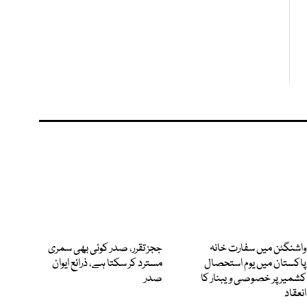
واشنگٹن میں سفارت خانہ
ججز تقرر، صدر کوئی بھی سمری
پاکستان میں یوم استحصال
مسترد کر سکتا ہے، ذرائع ایوان
کشمیر پر خصوصی ویبنار کا
صدر
انعقاد