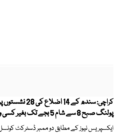
سندھ کے 14 اضل
کراچی:
پولنگ صبح 8 سے شام 5 بجے تک بغیر کسی وقفے کے جاری رہے گی۔