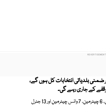
اع کی 28 نشستوں پر ضمنی بلدیاتی انتخابات کل ہوں گے،
ایکسپریس نیوز کے مطابق دو ممبر ڈسٹرکٹ کونسل، 6 چیئرمین، 7 وائس چیئرمین اور 13 جنرل