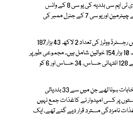
منگھو پیر یو سی 10 کے وائس چیئرمین، ضلع کیماڑی ٹی ایم سی بلدیہ کی یو سی 8 کے وائس
چیئرمین جبکہ ٹی ایم سی اورنگی کی یو سی نمبر 1 کے چیئرمین اور یو سی 7 کے جنرل ممبر کی
سندھ کے 14 اضلاع میں ضمنی انتخابی حلقوں میں رجسٹرڈ ووٹرز کی تعداد 2 لاکھ 43 ہزار187
ہے، جن میں ایک لاکھ 33 ہزار 38 مرد اور ایک لاکھ 10 ہزار 154 خواتین شامل ہیں۔ مجموعی طور پر
168 پولنگ اسٹیشنز قائم کیے گئے ہیں، جن میں سے 128 انتہائی حساس، 34 حساس اور 6 کو
واضح رہے کہ سندھ میں 67 بلدیاتی نشستوں پر انتخابات ہونا تھے جن میں سے 33 بلدیاتی
پر امیدوار بلامقابلہ کامیاب ہوگئے، 2 نشستوں پر کسی امیدوار نے کاغذات جمع نہیں
لے کاغذات نامزدگی مسترد قرار دیے گئے تھے، ایک