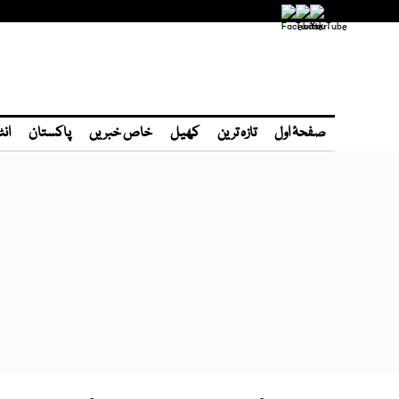
صفحۂ اول
تازہ ترین
کھیل
خاص خبریں
پاکستان
انٹ