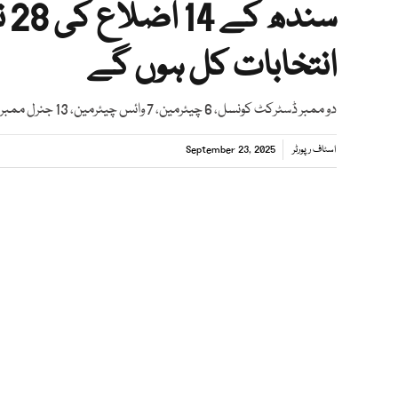
سن
انتخابات کل ہوں گے
دو ممبر ڈسٹرکٹ کونسل، 6 چیئرمین، 7 وائس چیئرمین، 13 جنرل ممبر اور وارڈ ممبر کا انتخاب ہوگا
اسٹاف رپورٹر
September 23, 2025