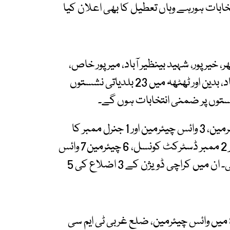
تخابات ہورہے وہاں تعطیل کا بھی اعلان کیا
خیرپور، شہید بینظیر آباد، میرپور خاص،
عمر کوٹ، تھرپارکر، مٹیاری، دادو، جامشورو، حیدرآباد، بدین اور ٹھٹھہ میں 23 بلدیاتی نشستوں
کراچی میں ضلع شرقی، غربی اور کیماڑی میں 1 چیئرمین، 3 وائس چیئرمین اور 1 جنرل ممبر کا
انتخاب ہوگا۔ ضمنی انتخابات میں مجموعی طور پر 2 ممبر ڈسٹرکٹ کونسل، 6 چیئرمین7 وائس
چیئرمین اور 13 جنرل،وارڈ ممبر کے لیے پولنگ ہوگی۔ ان میں کراچی ڈویژن کے 3 اضلاع کی 5
ضلع شرقی میں ٹی ایم سی سہراب گوٹھ کی یوسی 8 میں وائس چیئرمین، ضلع غربی ٹی ایم سی