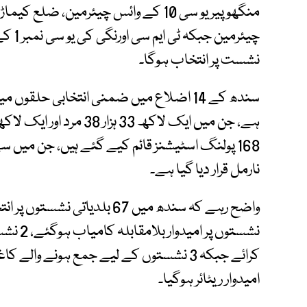
نشست پر انتخاب ہوگا۔
نارمل قرار دیا گیا ہے۔
نشستوں 
کرائے جبکہ 3 نشستوں کے لیے جمع ہونے وا
امیدوار ریٹائر ہوگیا۔