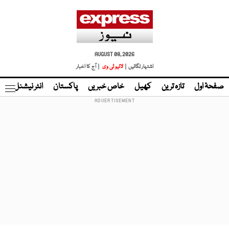
AUGUST 08, 2026
اشتہار لگائیں |
لائیو ٹی وی
| آج کا اخبار
صفحۂ اول
تازہ ترین
کھیل
خاص خبریں
پاکستان
انٹر نیشنل
ٹا