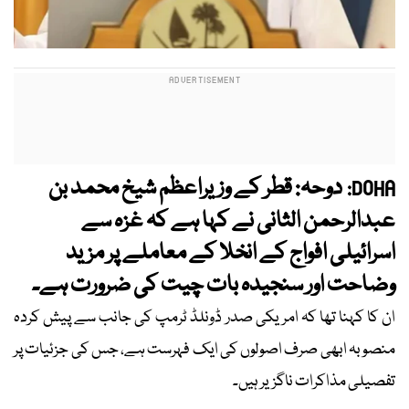
دوحہ: قطر کے وزیراعظم شیخ محمد بن
DOHA:
عبدالرحمن الثانی نے کہا ہے کہ غزہ سے
اسرائیلی افواج کے انخلا کے معاملے پر مزید
وضاحت اور سنجیدہ بات چیت کی ضرورت ہے۔
ان کا کہنا تھا کہ امریکی صدر ڈونلڈ ٹرمپ کی جانب سے پیش کردہ
منصوبہ ابھی صرف اصولوں کی ایک فہرست ہے، جس کی جزئیات پر
تفصیلی مذاکرات ناگزیر ہیں۔