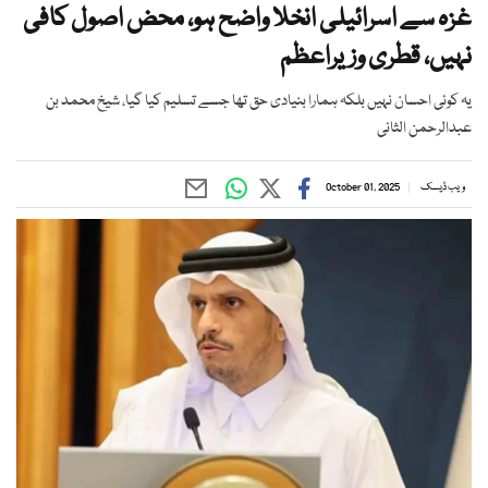
غزہ سے اسرائیلی انخلا واضح ہو، محض اصول کافی
نہیں، قطری وزیراعظم
یہ کوئی احسان نہیں بلکہ ہمارا بنیادی حق تھا جسے تسلیم کیا گیا، شیخ محمد بن
عبدالرحمن الثانی
ویب ڈیسک
October 01, 2025