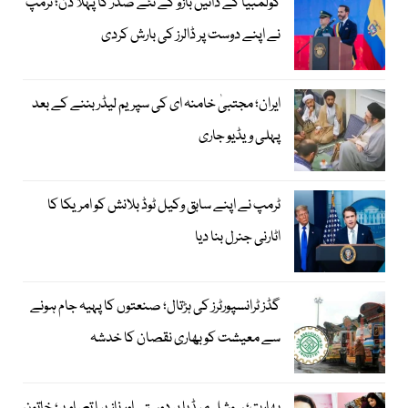
کولمبیا کے دائیں بازو کے نئے صدر کا پہلا دن؛ ٹرمپ
نے اپنے دوست پر ڈالرز کی بارش کردی
ایران؛ مجتبیٰ خامنہ ای کی سپریم لیڈر بننے کے بعد
پہلی ویڈیو جاری
ٹرمپ نے اپنے سابق وکیل ٹوڈ بلانش کو امریکا کا
اٹارنی جنرل بنا دیا
گڈز ٹرانسپورٹرز کی ہڑتال؛ صنعتوں کا پہیہ جام ہونے
سے معیشت کو بھاری نقصان کا خدشہ