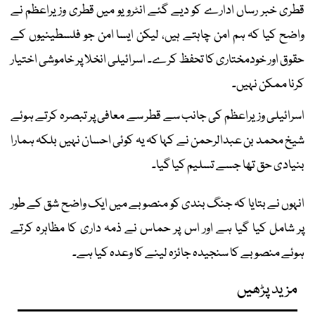
قطری خبر رساں ادارے کو دیے گئے انٹرویو میں قطری وزیراعظم نے
واضح کیا کہ ہم امن چاہتے ہیں، لیکن ایسا امن جو فلسطینیوں کے
حقوق اور خودمختاری کا تحفظ کرے۔ اسرائیلی انخلا پر خاموشی اختیار
کرنا ممکن نہیں۔
اسرائیلی وزیراعظم کی جانب سے قطر سے معافی پر تبصرہ کرتے ہوئے
شیخ محمد بن عبدالرحمن نے کہا کہ یہ کوئی احسان نہیں بلکہ ہمارا
بنیادی حق تھا جسے تسلیم کیا گیا۔
انہوں نے بتایا کہ جنگ بندی کو منصوبے میں ایک واضح شق کے طور
پر شامل کیا گیا ہے اور اس پر حماس نے ذمہ داری کا مظاہرہ کرتے
ہوئے منصوبے کا سنجیدہ جائزہ لینے کا وعدہ کیا ہے۔
مزید پڑھیں