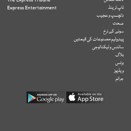
لائف اسٹائل
The Express Tribune
ٹاپ ٹرینڈ
Express Entertainment
دلچسپ و عجیب
صحت
سونے کے نرخ
پیٹرولیم مصنوعات کی قیمتیں
سائنس و ٹیکنالوجی
بلاگ
بزنس
ویڈیوز
جرائم