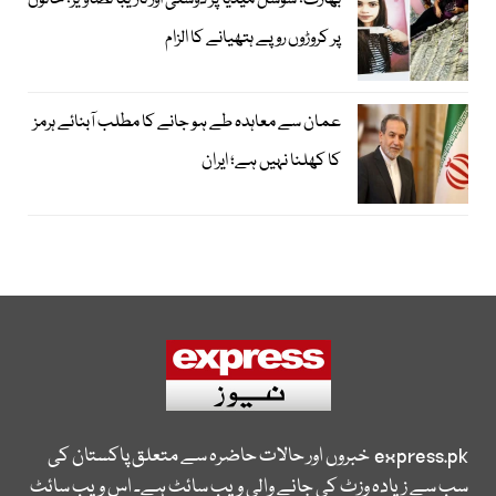
بھارت؛ سوشل میڈیا پر دوستی اور نازیبا تصاویر؛ خاتون
پر کروڑوں روپے ہتھیانے کا الزام
عمان سے معاہدہ طے ہو جانے کا مطلب آبنائے ہرمز
کا کھلنا نہیں ہے؛ ایران
express.pk
خبروں اور حالات حاضرہ سے متعلق پاکستان کی
سب سے زیادہ وزٹ کی جانے والی ویب سائٹ ہے۔ اس ویب سائٹ