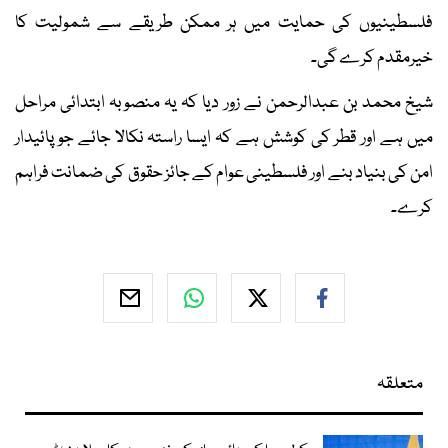
فلسطینیوں کی حمایت میں ہر ممکن طریقے سے شمولیت کا
خیرمقدم کرے گی۔
شیخ محمد بن عبدالرحمن نے زور دیا کہ یہ منصوبہ ابتدائی مراحل
میں ہے اور قطر کی کوشش ہے کہ ایسا راستہ نکالا جائے جو پائیدار
امن کی بنیاد بنے اور فلسطینی عوام کے جائز حقوق کی ضمانت فراہم
کرے۔
متعلقہ