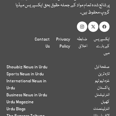
پر شائع شدہ تمام مواد کے جملہ حقوق بحق ایکسپریس میڈیا
گروپ محفوظ ہیں۔
ایکسپریس
ضابطہ
Privacy
Contact
کے بارے
اخلاق
Policy
Us
میں
صفحۂ اول
Showbiz News in Urdu
تازہ ترین
Sports News in Urdu
غزہ لہو لہو
International News in
پاکستان
Urdu
انٹر نیشنل
Business News in Urdu
کھیل
Urdu Magazine
انٹرٹینمنٹ
Urdu Blogs