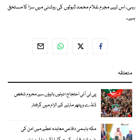
رہی، اس لیے مجرم غلام محمد ثبوتوں کی روشنی میں سزا کا مستحق
ہے۔
متعلقہ
پی ٹی آئی احتجاج؛ دونوں بازوؤں سے محروم شخص
ڈنڈے و پتھر مارنے کے الزام میں گرفتار
مکہ باہمی دفاعی معاہدہ خطے میں امن کی