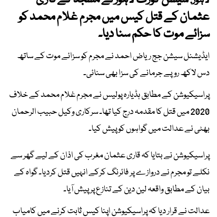
سیشن کورٹ لاہور نے مسجد کے قاری
لاہور:
عثمان کے قتل کیس میں مجرم غلام محمد کو
سزائے موت کا حکم سنا دیا۔
ایڈیشنل سیشن جج ریاض احمد نے مجرم کو سزائے موت کے ساتھ
دس لاکھ روپے جرمانے کی سزا بھی سنائی۔
پراسیکیوشن کے مطابق ہڈیارہ پولیس نے مجرم غلام محمد کے خلاف
2020 میں قتل کا مقدمہ درج کیا تھا۔ سرکاری وکیل حبیب الرحمان
بھٹی نے عدالت میں گواہوں کو پیش کیا۔
پراسیکیوشن نے بتایا کہ قاری عثمان مغرب کی اذان کے لیے گھر سے
نکلے تو مجرم نے دروازے پر فائرنگ کرکے انہیں قتل کردیا۔ گواہ کے
بیان کے مطابق واقعہ لین دین کے تنازع پر پیش آیا۔
عدالت نے قرار دیا کہ پراسیکیوشن اپنا کیس ثابت کرنے میں کامیاب