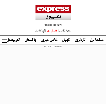
AUGUST 09, 2026
اشتہار لگائیں |
لائیو ٹی وی
| آج کا اخبار
صفحۂ اول
تازہ ترین
کھیل
خاص خبریں
پاکستان
انٹر نیشنل
ٹا