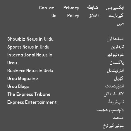
ایکسپریس
ضابطہ
Privacy
Contact
کے بارے
اخلاق
Policy
Us
میں
صفحۂ اول
Showbiz News in Urdu
تازہ ترین
Sports News in Urdu
غزہ لہو لہو
International News in
پاکستان
Urdu
انٹر نیشنل
Business News in Urdu
کھیل
Urdu Magazine
انٹرٹینمنٹ
Urdu Blogs
لائف اسٹائل
The Express Tribune
ٹاپ ٹرینڈ
Express Entertainment
دلچسپ و عجیب
صحت
سونے کے نرخ