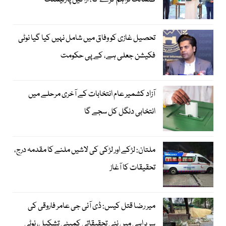
ضمانت فراہم کرے گا، اراکین پارلیمنٹ
تحصیل غازی کو وفاق میں شامل نہیں کیا گیا نوٹی
فکیشن جعلی ہے، کے پی حکومت
آزاد کشمیر عام انتخابات کے آخری مرحلے میں
انتخابی دنگل کل سجے گا
ملتان: لڑکے اور لڑکی کی لاشیں ملنے کا مقدمہ درج،
تحقیقات کا آغاز
میر رضا قتل کیس: ڈی آئی جی عامر فاروقی کی
سربراہی میں نئی تحقیقاتی کمیٹی تشکیل، نوٹی