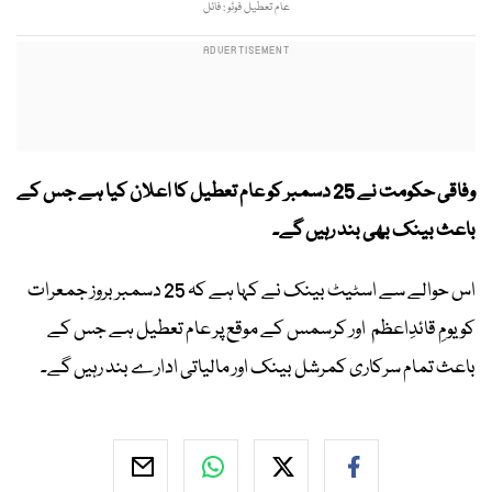
عام تعطیل فوٹو : فائل
وفاقی حکومت نے 25 دسمبر کو عام تعطیل کا اعلان کیا ہے جس کے
باعث بینک بھی بند رہیں گے۔
اس حوالے سے اسٹیٹ بینک نے کہا ہے کہ 25 دسمبر بروز جمعرات
کو یومِ قائدِاعظم اور کرسمس کے موقع پر عام تعطیل ہے جس کے
باعث تمام سرکاری کمرشل بینک اور مالیاتی ادارے بند رہیں گے۔