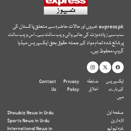
express.pk
خبروں اور حالات حاضرہ سے متعلق پاکستان کی
سب سے زیادہ وزٹ کی جانے والی ویب سائٹ ہے۔ اس ویب سائٹ
پر شائع شدہ تمام مواد کے جملہ حقوق بحق ایکسپریس میڈیا
گروپ محفوظ ہیں۔
ایکسپریس
ضابطہ
Privacy
Contact
کے بارے
اخلاق
Policy
Us
میں
صفحۂ اول
Showbiz News in Urdu
تازہ ترین
Sports News in Urdu
غزہ لہو لہو
International News in