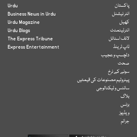
پاکستان
Urdu
انٹر نیشنل
Business News in Urdu
کھیل
Urdu Magazine
انٹرٹینمنٹ
Urdu Blogs
لائف اسٹائل
The Express Tribune
ٹاپ ٹرینڈ
Express Entertainment
دلچسپ و عجیب
صحت
سونے کے نرخ
پیٹرولیم مصنوعات کی قیمتیں
سائنس و ٹیکنالوجی
بلاگ
بزنس
ویڈیوز
جرائم