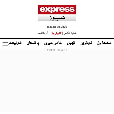
AUGUST 08, 2026
اشتہار لگائیں |
لائیو ٹی وی
| آج کا اخبار
صفحۂ اول
تازہ ترین
کھیل
خاص خبریں
پاکستان
انٹر نیشنل
ٹا