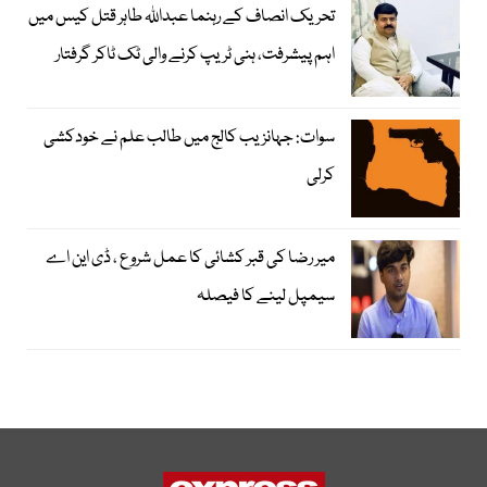
تحریک انصاف کے رہنما عبداللہ طاہر قتل کیس میں
اہم پیشرفت، ہنی ٹریپ کرنے والی ٹک ٹاکر گرفتار
سوات: جہانزیب کالج میں طالب علم نے خودکشی
کرلی
میر رضا کی قبر کشائی کا عمل شروع ، ڈی این اے
سیمپل لینے کا فیصلہ