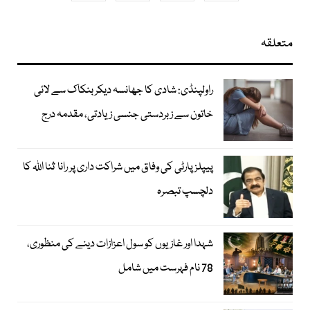
متعلقہ
راولپنڈی: شادی کا جھانسہ دیکر بنکاک سے لائی
خاتون سے زبردستی جنسی زیادتی، مقدمہ درج
پیپلز پارٹی کی وفاق میں شراکت داری پر رانا ثنا اللہ کا
دلچسپ تبصرہ
شہدا اور غازیوں کو سول اعزازات دینے کی منظوری،
78 نام فہرست میں شامل