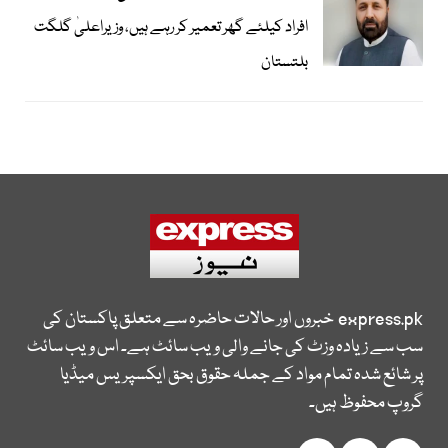
افراد کیلئے گھر تعمیر کر رہے ہیں، وزیراعلیٰ گلگت
بلتستان
express.pk
خبروں اور حالات حاضرہ سے متعلق پاکستان کی
سب سے زیادہ وزٹ کی جانے والی ویب سائٹ ہے۔ اس ویب سائٹ
پر شائع شدہ تمام مواد کے جملہ حقوق بحق ایکسپریس میڈیا
گروپ محفوظ ہیں۔