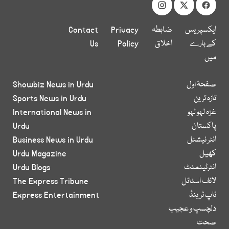
ایکسپریس
ضابطہ
Privacy
Contact
کے بارے
اخلاق
Policy
Us
میں
صفحۂ اول
Showbiz News in Urdu
تازہ ترین
Sports News in Urdu
غزہ لہو لہو
International News in
پاکستان
Urdu
انٹر نیشنل
Business News in Urdu
کھیل
Urdu Magazine
انٹرٹینمنٹ
Urdu Blogs
لائف اسٹائل
The Express Tribune
ٹاپ ٹرینڈ
Express Entertainment
دلچسپ و عجیب
صحت