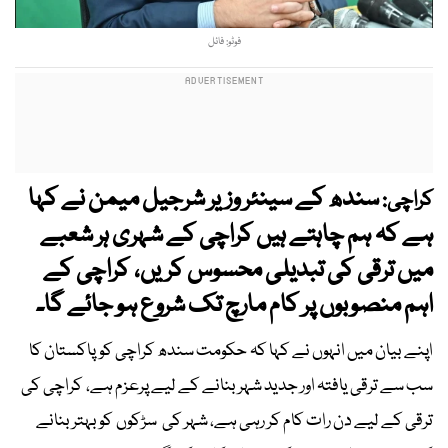
فوٹو: فائل
سندھ کے سینئر وزیر شرجیل میمن نے کہا
کراچی:
ہے کہ ہم چاہتے ہیں کراچی کے شہری ہر شعبے
میں ترقی کی تبدیلی محسوس کریں، کراچی کے
اہم منصوبوں پر کام مارچ تک شروع ہو جائے گا۔
اپنے بیان میں انہوں نے کہا کہ حکومت سندھ کراچی کو پاکستان کا
سب سے ترقی یافتہ اور جدید شہر بنانے کے لیے پرعزم ہے، کراچی کی
ترقی کے لیے دن رات کام کر رہی ہے، شہر کی سڑکوں کو بہتر بنانے