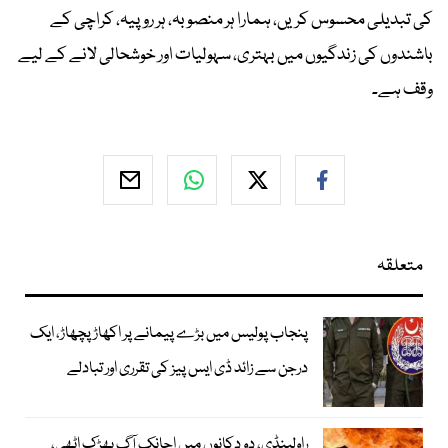
کی تبدیلی محسوس کریں، ہمارا ہر منصوبہ، ہر روپیہ، کراچی کے
باشندوں کی زندگیوں میں بہتری، سہولیات اور خوشحالی لانے کے لیے
وقف ہے۔
متعلقہ
پنجاب پولیس میں بڑے پیمانے پر اکھاڑ پچھاڑ، ایک
درجن سے زائد ڈی ایس پیز کی تقرری اور تبادلے
راولپنڈی، دو دکانوں میں اچانک آگ بھڑک اٹھی،