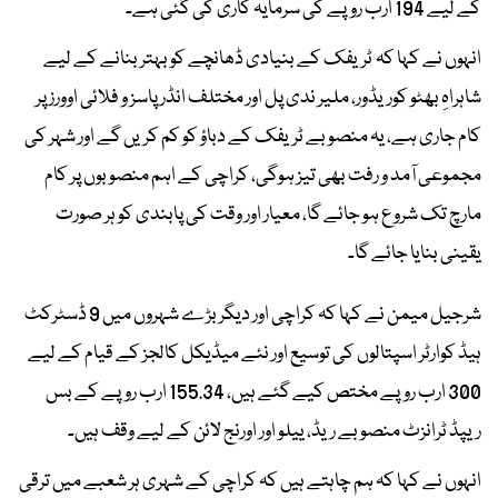
کے لیے 194 ارب روپے کی سرمایہ کاری کی گئی ہے۔
انہوں نے کہا کہ ٹریفک کے بنیادی ڈھانچے کو بہتر بنانے کے لیے
شاہراہِ بھٹو کوریڈور، ملیر ندی پل اور مختلف انڈر پاسز و فلائی اوورز پر
کام جاری ہے، یہ منصوبے ٹریفک کے دباؤ کو کم کریں گے اور شہر کی
مجموعی آمد و رفت بھی تیز ہوگی، کراچی کے اہم منصوبوں پر کام
مارچ تک شروع ہو جائے گا، معیار اور وقت کی پابندی کو ہر صورت
یقینی بنایا جائے گا۔
شرجیل میمن نے کہا کہ کراچی اور دیگر بڑے شہروں میں 9 ڈسٹرکٹ
ہیڈ کوارٹر اسپتالوں کی توسیع اور نئے میڈیکل کالجز کے قیام کے لیے
300 ارب روپے مختص کیے گئے ہیں، 155.34 ارب روپے کے بس
ریپڈ ٹرانزٹ منصوبے ریڈ، ییلو اور اورنج لائن کے لیے وقف ہیں۔
انہوں نے کہا کہ ہم چاہتے ہیں کہ کراچی کے شہری ہر شعبے میں ترقی