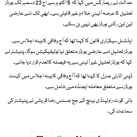
عدالت نے ریمارکس میں کہا کہ 5 اکتوبر سے آج 23 دسمبر تک بورڈز
تحلیل کا عرصہ آئینی خلاء و غیر قانونی ہے۔ ابھی تک نئے عارضی
تین تین رکنی بورڈز بھی نہیں بن سکے۔
ایڈشنل سیکرٹری قانون کا کہنا تھا کہ آج وفاقی کابینہ اجلاس ہے،
بورڈز تحلیل نئے عارضی بورڈز متعلق نیا نوٹیفیکیشن ہوگا۔ پٹیشنر نے
کہا کہ بورڈز تحلیل غیر آئینی ہے یہ فیصلہ کالعدم قرار دیا جائے۔
ڈپٹی اٹارنی جنرل کا کہنا تھا کہ آآج وفاقی کابینہ اجلاس میں کینٹ
بورڈز سے متعلق معاملہ ایجنڈہ میں شامل ہے۔
ہائی کورٹ راولپنڈی بینچ کے جج جسٹس رضا قریشی نے پٹیشنز کی
سماعت کی۔