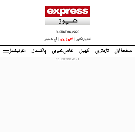
AUGUST 06, 2026
اشتہار لگائیں |
لائیو ٹی وی
| آج کا اخبار
صفحۂ اول
تازہ ترین
کھیل
خاص خبریں
پاکستان
انٹر نیشنل
ٹا