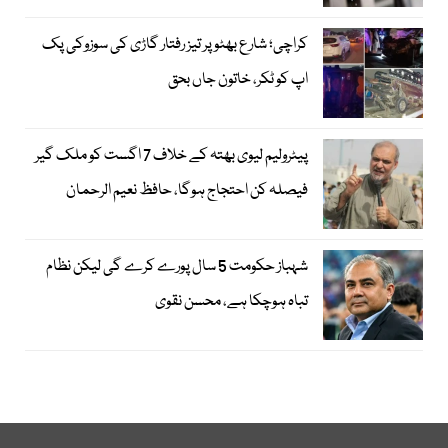
کراچی؛ شارع بھٹو پر تیز رفتار گاڑی کی سوزوکی پک
اپ کو ٹکر، خاتون جاں بحق
پیٹرولیم لیوی بھتہ کے خلاف 7 اگست کو ملک گیر
فیصلہ کن احتجاج ہوگا، حافظ نعیم الرحمان
شہباز حکومت 5 سال پورے کرے گی لیکن نظام
تباہ ہوچکا ہے، محسن نقوی