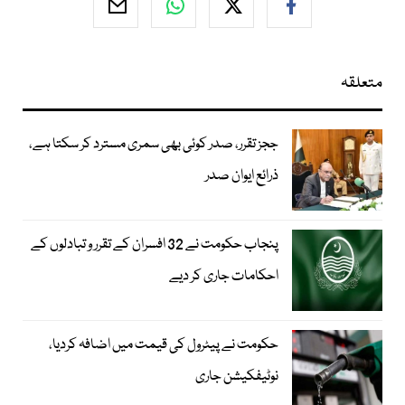
متعلقہ
ججز تقرر، صدر کوئی بھی سمری مسترد کر سکتا ہے،
ذرائع ایوان صدر
پنجاب حکومت نے 32 افسران کے تقرر و تبادلوں کے
احکامات جاری کر دیے
حکومت نے پیٹرول کی قیمت میں اضافہ کردیا،
نوٹیفکیشن جاری