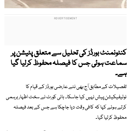
کنٹونمنٹ بورڈز کی تحلیل سے متعلق پٹیشن پر
سماعت ہوئی جس کا فیصلہ محفوظ کرلیا گیا
ہے۔
تفصیلات کے مطابق آج بھی نئے عارضی بورڈز کے قیام کا
نوٹیفیکیشن پیش نہیں کیا جاسکا۔ ہائی کورٹ نے سخت اظہار برہمی
کرتے ہوئے کہا کہ کافی وقت دیا جاچکا ہے جس کے بعد فیصلہ
محفوظ کرلیا گیا۔