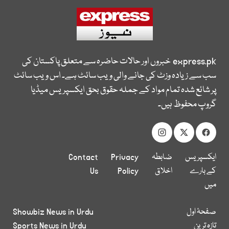
express.pk
خبروں اور حالات حاضرہ سے متعلق پاکستان کی
سب سے زیادہ وزٹ کی جانے والی ویب سائٹ ہے۔ اس ویب سائٹ
پر شائع شدہ تمام مواد کے جملہ حقوق بحق ایکسپریس میڈیا
گروپ محفوظ ہیں۔
ایکسپریس
ضابطہ
Privacy
Contact
کے بارے
اخلاق
Policy
Us
میں
صفحۂ اول
Showbiz News in Urdu
تازہ ترین
Sports News in Urdu