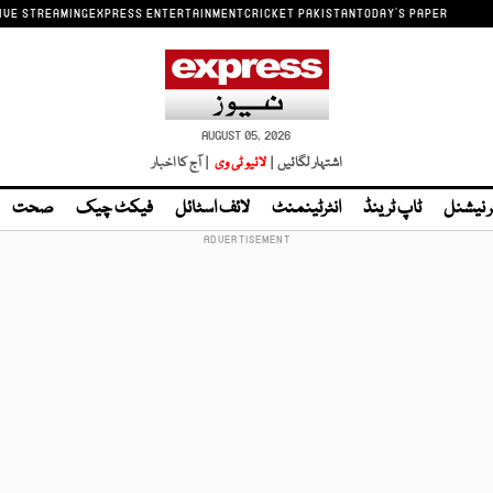
IVE STREAMING
EXPRESS ENTERTAINMENT
CRICKET PAKISTAN
TODAY'S PAPER
AUGUST 05, 2026
اشتہار لگائیں |
لائیو ٹی وی
| آج کا اخبار
ر نیشنل
ٹاپ ٹرینڈ
انٹرٹینمنٹ
لائف اسٹائل
فیکٹ چیک
صحت