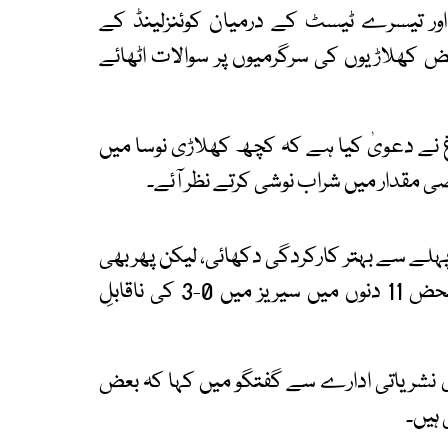
ور تیسرے ٹیسٹ کے درمیان کوئنزلینڈ کے
عض کھلاڑیوں کی سرگرمیوں پر سوالات اٹھائے
 نے دعویٰ کیا ہے کہ کچھ کھلاڑی نوسا میں
ی مقدار میں شراب نوشی کرتے نظر آئے۔
ہلے سے بہتر کارکردگی دکھائی، لیکن پھر بھی
انہیں شکست کا سامنا کرنا پڑا اور آسٹریلیا نے محض 11 دنوں میں سیریز میں 0-3 کی ناقابلِ
ی نشریاتی ادارے سے گفتگو میں کہا کہ بعض
ہیں۔