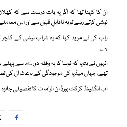
ان کا کہنا تھا کہ اگر یہ بات درست ہے کہ کھ
نوشی کرتے رہے تو یہ ناقابلِ قبول ہے اور اس معا
راب کی نے مزید کہا کہ وہ شراب نوشی کے کلچر ک
ہے۔
انہوں نے بتایا کہ نوسا کا یہ وقفہ دورے سے پہلے 
تھے، جہاں میڈیا کی موجودگی کے باعث ان کی تصاوی
اب انگلینڈ کرکٹ بورڈ ان الزامات کا تفصیلی جائزہ ل