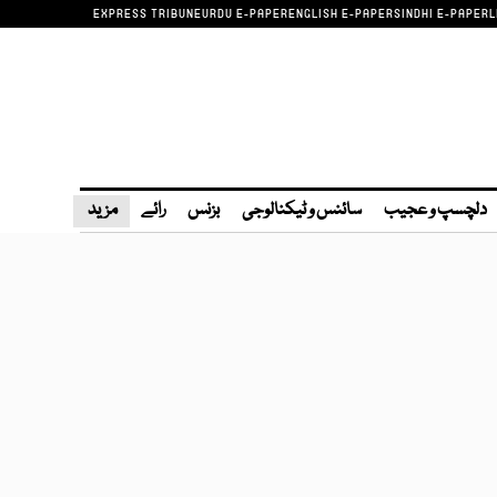
EXPRESS TRIBUNE
URDU E-PAPER
ENGLISH E-PAPER
SINDHI E-PAPER
L
دلچسپ و عجیب
سائنس و ٹیکنالوجی
بزنس
رائے
مزید