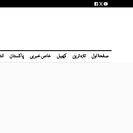
صفحۂ اول
تازہ ترین
کھیل
خاص خبریں
پاکستان
انٹ