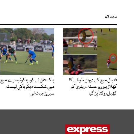
متعلقہ
فٹبال میچ کے دوران طوطے کا
پاکستان نے کوریا کو تیسرے میچ
کھلاڑیوں پر حملہ، ریفری کو
میں شکست دیکر ہاکی ٹیسٹ
کھیل روکنا پڑ گیا
سیریز جیت لی