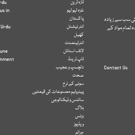
تازہ ترین
rdu
غزہ لہو لہو
ws in
پاکستان
کی سب سے زیادہ
انٹر نیشنل
 Urdu
 تمام مواد کے
کھیل
انٹرٹینمنٹ
لائف اسٹائل
bune
ٹاپ ٹرینڈ
inment
دلچسپ و عجیب
Contact Us
صحت
سونے کے نرخ
پیٹرولیم مصنوعات کی قیمتیں
سائنس و ٹیکنالوجی
بلاگ
بزنس
ویڈیوز
جرائم