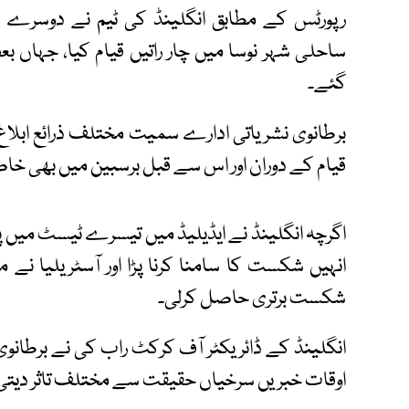
رپورٹس کے مطابق انگلینڈ کی ٹیم نے دوسرے ا
ساحلی شہر نوسا میں چار راتیں قیام کیا، جہاں ب
گئے۔
برطانوی نشریاتی ادارے سمیت مختلف ذرائع ابلاغ
قیام کے دوران اور اس سے قبل برسبین میں بھی خاص
اگرچہ انگلینڈ نے ایڈیلیڈ میں تیسرے ٹیسٹ میں پ
شکست برتری حاصل کرلی۔
انگلینڈ کے ڈائریکٹر آف کرکٹ راب کی نے برطانو
اوقات خبریں سرخیاں حقیقت سے مختلف تاثر دیتی 