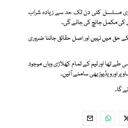
لاڑی مسلسل کئی دن تک حد سے زیادہ شراب
ملے کی مکمل جانچ کی جائے گی۔
ے حق میں نہیں اور اصل حقائق جاننا ضروری
ہی طے تھا اور ٹیم کے تمام کھلاڑی وہاں موجود
ر اور ویڈیوز بھی سامنے آئیں۔
ے گا۔