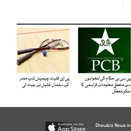
پی سی بی حکام کی تنخواہوں
پی این فلیٹ چیمپئن شپ مصر
سے متعلق معلومات فراہمی کا
کے سلمان خلیل نے جیت لی
حکم معطل
Showbiz News in