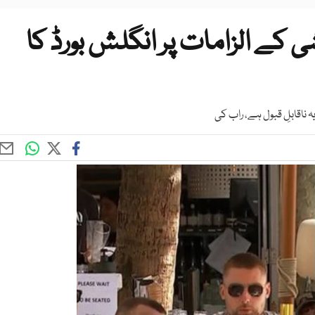
ی کے الزامات پر انگلش بورڈ کا
 ناقابلِ قبول ہے، راب کی