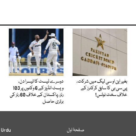
بغیر این او سی لیگ میں شرکت،
دوسرے ٹیسٹ کا تیسرا دن،
پی سی بی کا سابق کرکٹرز کے
ویسٹ انڈیز کے 6 وکٹوں پر 103
خلاف سخت نوٹس!
رنز، پاکستان کے خلاف 60 رنز کی
برتری حاصل
صفحۂ اول
 Urdu