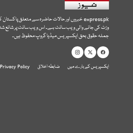
express.pk
خبروں اور حالات حاضرہ سے متعلق پاکستان 
وزٹ کی جانے والی ویب سائٹ ہے۔ اس ویب سائٹ پر شائع شدہ
جملہ حقوق بحق ایکسپریس میڈیا گروپ محفوظ ہیں۔
ایکسپریس کے بارے میں
ضابطہ اخلاق
Privacy Policy