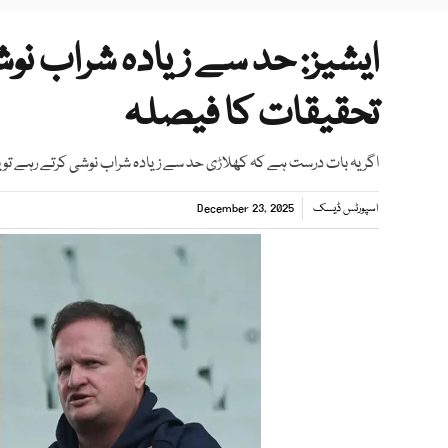
ایشیز: حد سے زیادہ شراب نوش
تحقیقات کا فیصلہ
اگر یہ بات درست ہے کہ کھلاڑی حد سے زیادہ شراب نوشی کرتے رہے تو یہ
اسپورٹس ڈیسک
December 23, 2025