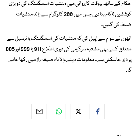
حکام کے ساتھ بروقت کارروائی میں منشیات اسمگلنگ کی دو بڑی
کوششیں ناکام بنا دیں جس میں 200 کلوگرام سے زائد منشیات
ضبط کی گئیں۔
انھوں نے عوام سے اپیل کی کہ منشیات کی اسمگلنگ یا ترسیل سے
متعلق کسی بھی مشتبہ سرگرمی کی فوری اطلاع 911 یا 999 اور 885
پر دی جاسکتی ہے۔ معلومات دینے والا نام صیغہ راز میں رکھا جائے
گا۔