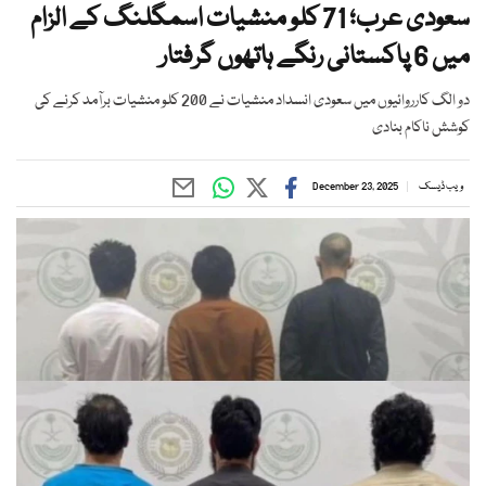
سعودی عرب؛ 71 کلو منشیات اسمگلنگ کے الزام
میں 6 پاکستانی رنگے ہاتھوں گرفتار
دو الگ کارروائیوں میں سعودی انسداد منشیات نے 200 کلو منشیات برآمد کرنے کی
کوشش ناکام بنادی
ویب ڈیسک
December 23, 2025