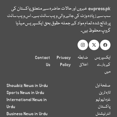
express.pk
خبروں اور حالات حاضرہ سے متعلق پاکستان کی
سب سے زیادہ وزٹ کی جانے والی ویب سائٹ ہے۔ اس ویب سائٹ
پر شائع شدہ تمام مواد کے جملہ حقوق بحق ایکسپریس میڈیا
گروپ محفوظ ہیں۔
ایکسپریس
ضابطہ
Privacy
Contact
کے بارے
اخلاق
Policy
Us
میں
صفحۂ اول
Showbiz News in Urdu
تازہ ترین
Sports News in Urdu
غزہ لہو لہو
International News in
پاکستان
Urdu
انٹر نیشنل
Business News in Urdu