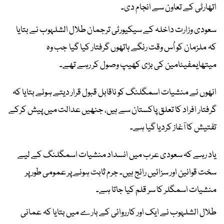
اتھارٹی کے تعاون سے انجام دی۔
سعودی وزارت داخلہ کے سیکیورٹی ترجمان طلال الشلہوب نے بتایا
کہ ملزمان کو اُس وقت رنگے ہاتھوں گرفتار کیا گیا جب وہ
میتھایمفیٹامین کی بڑی کھیپ وصول کر رہے تھے۔
انھوں نے منشیات اسمگلنگ کو ناقابل قبول قرار دیتے ہوئے بتایا کہ
گرفتار افراد کا تعلق پاکستان سے ہیں، جنھیں عدالت میں پیش کرکے
تفتیش کا آغاز کردیا گیا ہے۔
یاد رہے کہ سعودی عرب میں انسداد منشیات اسمگلنگ کے لیے
سخت قوانین اور سزائیں رائج ہیں۔ جرم ثابت ہونے پر عمومی طور پر
منشیات اسمگلر کا سر قلم کیا جاتا ہے۔
طلال الشلہوب نے ایک اور کارروائی کے بارے میں بتایا کہ عمانی