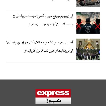
ایران رجیم چینج میں ناکامی؛ موساد سربراہ نے 2
سینئر افسران کو عہدوں سے ہٹا دیا
آبنائے ہرمز میں دشمن ممالک کے جہازوں پر پابندی؛
ایرانی پارلیمان میں نئے قانون کی تیاری