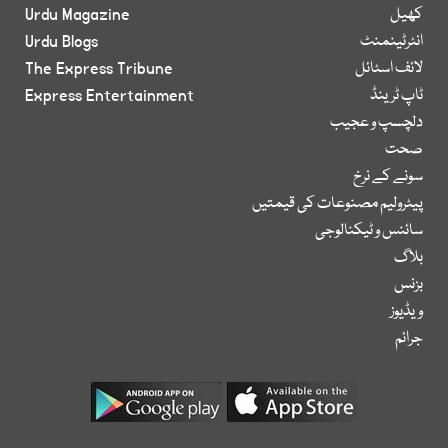
کھیل
Urdu Magazine
انٹرٹینمنٹ
Urdu Blogs
لائف اسٹائل
The Express Tribune
ٹاپ ٹرینڈ
Express Entertainment
دلچسپ و عجیب
صحت
سونے کے نرخ
پیٹرولیم مصنوعات کی قیمتیں
سائنس و ٹیکنالوجی
بلاگ
بزنس
ویڈیوز
جرائم