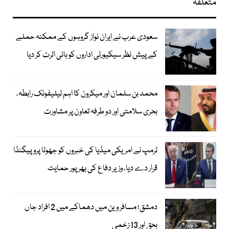
متعلقہ
سعودی عرب نے ایران نواز گروہوں کے ممکنہ حملے
کے پیش نظر سیکیورٹی اداروں کو ہائی الرٹ کر دیا
محمد بن سلمان اور میکرون کا اہم ٹیلیفونک رابطہ،
بحری سلامتی اور دو طرفہ تعاون پر مشاورت
ٹرمپ نے امریکی میڈیا کی خبروں کو جھوٹا پروپیگنڈا
قرار دے دیا، وزیر دفاع کی بھرپور حمایت
دمشق؛ مسافر وین میں دھماکے میں 2 افراد جاں
بحق اور 13 زخمی