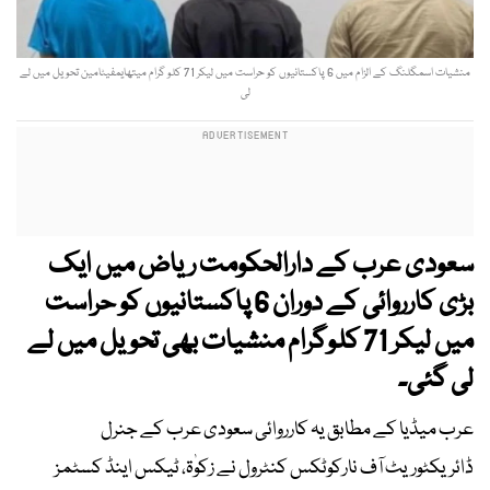
منشیات اسمگلنگ کے الزام میں 6 پاکستانیوں کو حراست میں لیکر 71 کلو گرام میتھایمفیٹامین تحویل میں لے
لی
سعودی عرب کے دارالحکومت ریاض میں ایک
بڑی کارروائی کے دوران 6 پاکستانیوں کو حراست
میں لیکر 71 کلوگرام منشیات بھی تحویل میں لے
لی گئی۔
عرب میڈیا کے مطابق یہ کارروائی سعودی عرب کے جنرل
ڈائریکٹوریٹ آف نارکوٹکس کنٹرول نے زکوٰۃ، ٹیکس اینڈ کسٹمز