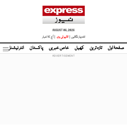
AUGUST 06, 2026
اشتہار لگائیں |
لائیو ٹی وی
| آج کا اخبار
صفحۂ اول
تازہ ترین
کھیل
خاص خبریں
پاکستان
انٹر نیشنل
ٹا