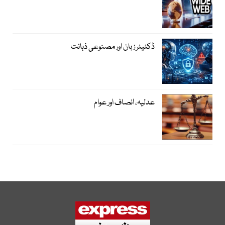
ڈکٹیٹر زبان اور مصنوعی ذہانت
عدلیہ، انصاف اور عوام