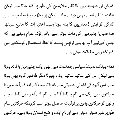
کارکن اور عہدیداروں کا تقرر ملازمین کی طرز پر کیا جاتا ہے لیکن
باقاعدہ تقرر نامے نہیں دیئے جاتے لیکن ہر ملازم میرا مطلب ہے ہر
کارکن کو اپنی ذمداریوں کا پتہ ہوتا ہے۔ اختیارات کا منبع سیٹھ
صاحب یا چئیرمین کی ذات ہوتی ہے، باقی لوگ عوام ہوتے ہیں کہ
جس کےلیے آپ چاہے تو اپنی پسند کا لفظ استعمال کرسکتے ہیں
کیونکہ وہی حقیقت ہوتی ہے۔
تمام پبلک لمیٹڈ سیاسی جماعت میں بھی ایک چئیرمین یا قائد ہوتا
ہے لیکن اس کے ساتھ ساتھ ایک چھوٹا مگر طاقتور گروہ بھی ہوتا
ہے۔ اس گروہ کی نشانی یہ ہوتی ہے کہ یا تو سب کے نام کے آخر میں یا
حرکتوں میں ایک ہی نام یا لفظ آتا ہے۔ نام کے آخر میں لفظ ہونے
والوں کو حرکتوں والوں پر فوقیت حاصل ہوتی ہے کیونکہ حرکتیں عام
طور پر غیر صوتی ہوتی ہے اور نام ایک واضح اعلان ہوتا ہے۔ حرکتوں