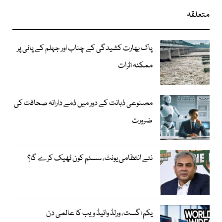
متعلقہ
پاک بھارت کشیدگی کے چناب اور جہلم کے پانی پر
ممکنہ اثرات
مصنوعی ذہانت کے دور میں ذمے دارانہ صحافت کی
ضرورت
نئے انتظامی یونٹ، سسٹم کون ٹھیک کرے گا؟
یکم اگست، ورلڈ وائیڈ ویب کا عالمی دن