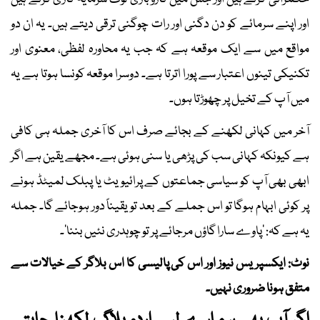
اور اپنے سرمائے کو دن دگنی اور رات چوگنی ترقی دیتے ہیں۔ یہ ان دو
مواقع میں سے ایک موقعہ ہے کہ جب یہ محاورہ لفظی، معنوی اور
تکنیکی تینوں اعتبار سے پورا اترتا ہے۔ دوسرا موقعہ کونسا ہوتا ہے یہ
میں آپ کے تخیل پر چھوڑتا ہوں۔
آخر میں کہانی لکھنے کے بجائے صرف اس کا آخری جملہ ہی کافی
ہے کیونکہ کہانی سب کی پڑھی یا سنی ہوئی ہے۔ مجھے یقین ہے اگر
ابھی بھی آپ کو سیاسی جماعتوں کے پرائیویٹ یا پبلک لمیٹڈ ہونے
پر کوئی ابہام ہوگا تو اس جملے کے بعد تو یقیناً دور ہوجائے گا۔ جملہ
یہ ہے کہ: ’پاوے سارا گاؤں مرجائے پر تو چوہدری نئیں بننا‘۔
نوٹ: ایکسپریس نیوز اور اس کی پالیسی کا اس بلاگر کے خیالات سے
متفق ہونا ضروری نہیں۔