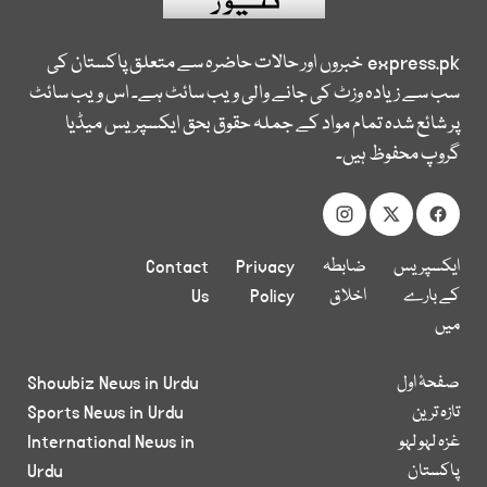
express.pk
خبروں اور حالات حاضرہ سے متعلق پاکستان کی
سب سے زیادہ وزٹ کی جانے والی ویب سائٹ ہے۔ اس ویب سائٹ
پر شائع شدہ تمام مواد کے جملہ حقوق بحق ایکسپریس میڈیا
گروپ محفوظ ہیں۔
ایکسپریس
ضابطہ
Privacy
Contact
کے بارے
اخلاق
Policy
Us
میں
صفحۂ اول
Showbiz News in Urdu
تازہ ترین
Sports News in Urdu
غزہ لہو لہو
International News in
پاکستان
Urdu