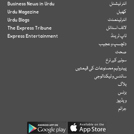
انٹر نیشنل
Business News in Urdu
کھیل
Urdu Magazine
انٹرٹینمنٹ
Urdu Blogs
لائف اسٹائل
The Express Tribune
ٹاپ ٹرینڈ
Express Entertainment
دلچسپ و عجیب
صحت
سونے کے نرخ
پیٹرولیم مصنوعات کی قیمتیں
سائنس و ٹیکنالوجی
بلاگ
بزنس
ویڈیوز
جرائم