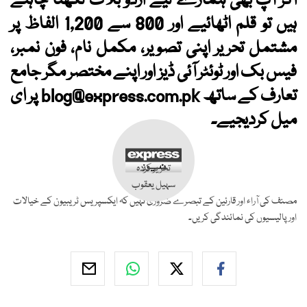
اگر آپ بھی ہمارے لیے اردو بلاگ لکھنا چاہتے
ہیں تو قلم اٹھائیے اور 800 سے 1,200 الفاظ پر
مشتمل تحریر اپنی تصویر، مکمل نام، فون نمبر،
فیس بک اور ٹوئٹر آئی ڈیز اور اپنے مختصر مگر جامع
تعارف کے ساتھ
blog@express.com.pk
پر ای
میل کردیجیے۔
تحریر کردہ
سہیل یعقوب
مصنف کی آراء اور قارئین کے تبصرے ضروری نہیں کہ ایکسپریس ٹریبیون کے خیالات
اور پالیسیوں کی نمائندگی کریں۔