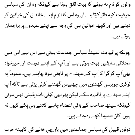
والوں کو نام نہ ہونے کا بہت قلق ہوتا ہے کیونکہ وہ ان کی سیاسی
حیثیت کو متاثر کرتا ہے اور وہ اس کا الزام اپنے خاندان کی خواتین کو
دیتے ہیں اور کچھ خواتین ہی کی وجہ سے اپنے عہدوں پر براجمان
ہوتے ہیں۔
چونکہ پرائیویٹ لمیٹڈ سیاسی جماعت ہوتی ہے اس لیے اس میں
محلاتی سازشیں بہت ہوتی ہے اور آپ کے اپنے دوست اور خیرخواہ
بھی آپ کو گرا کر آپ کے عہدے پر قابض ہونا چاہتے ہیں۔ عموماً یہ
نوکری چوبیس گھنٹوں میں چھبیس گھنٹے کرنی پڑتی ہے تاکہ آپ
اپنے عہدے پر قائم رہ سکے لیکن پھر بھی کوئی بات یقینی نہیں ہوتی
کیونکہ سیٹھ صاحب کے باقی اعضاء چاہے کتنے ہی پکے کیوں نہ
ہوں، کان عموماً کچے رہ جاتے ہیں۔
دونوں قبیل کی سیاسی جماعتوں میں باورچی خانے کی کابینہ حزب