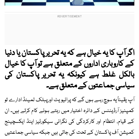
اگر آپ کا یہ خیال ہے کہ یہ تحریر پاکستان یا دنیا
کے کاروباری اداروں کے متعلق ہے تو آپ کا خیال
بالکل غلط ہے کیونکہ یہ تحریر پاکستان کی
سیاسی جماعتوں کے متعلق ہے۔
آپ یقیناً یہ سوچ رہے ہوں گے کہ پرائیویٹ اور پبلک لمیٹڈ ادارے تو
کمپنیز آرڈیننس کے دائرہ اختیار میں رہتے ہوئے کام کرتے ہیں۔ ان
کے قیام، انتظام اور کارکردگی کی نگرانی سیکورٹیز اینڈ ایکسچینج
کمیشن آف پاکستان کے تحت کی جاتی ہیں جبکہ سیاسی جماعتیں