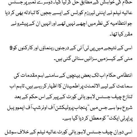
حکام کی خواہش کے مطابق حل کر لیا گیا۔ دوسرے نمبر پر جسٹس
عالیہ نیلم نے اینٹی ٹیررزم کورٹس کے ایسے ججوں کا تبادلہ بھی کر دیا
جو انتظامیہ کی نظر میں اچھے نہیں تھے اور انہیں ان کے پیشرو نے
مقرر کیا تھا۔
اسی کے نتیجے میں پی ٹی آئی کے درجنوں رہنماؤں اور کارکنوں کو 9
مئی کے کیسز میں سزائیں سنائی گئی ہیں۔
انتظامی حکام اب تک بعض بینچوں کے سامنے اہم مقدمات کی
سماعت کے لیے الاٹمنٹ پر اطمینان کا اظہار کر رہے ہیں، تاہم اب
تنازع چیف جسٹس لاہور ہائی کورٹ کے پیر کے اس حکم کے بعد
شروع ہوا ہے جس میں ’’ پنجاب پروٹیکشن آف اونر شپ آف ایموویبل
پراپرٹی ایکٹ‘‘ کو معطل کر دیا گیا ہے۔
اسی دوران چیف جسٹس لاہور ہائی کورٹ عالیہ نیلم کے خلاف سوشل