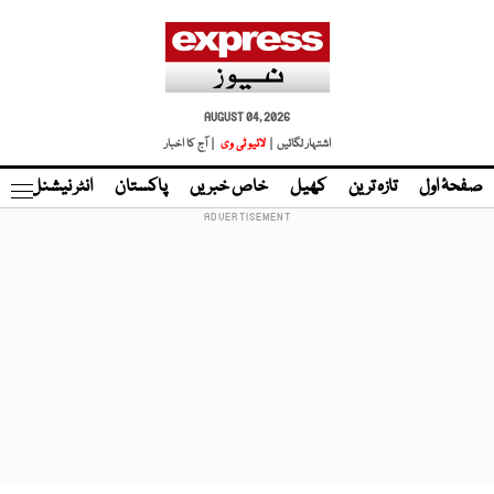
AUGUST 04, 2026
اشتہار لگائیں |
لائیو ٹی وی
| آج کا اخبار
صفحۂ اول
تازہ ترین
کھیل
خاص خبریں
پاکستان
انٹر نیشنل
ٹا