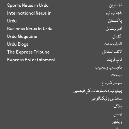
تازہ ترین
Sports News in Urdu
غزہ لہو لہو
International News in
پاکستان
Urdu
انٹر نیشنل
Business News in Urdu
کھیل
Urdu Magazine
انٹرٹینمنٹ
Urdu Blogs
لائف اسٹائل
The Express Tribune
ٹاپ ٹرینڈ
Express Entertainment
دلچسپ و عجیب
صحت
سونے کے نرخ
پیٹرولیم مصنوعات کی قیمتیں
سائنس و ٹیکنالوجی
بلاگ
بزنس
ویڈیوز