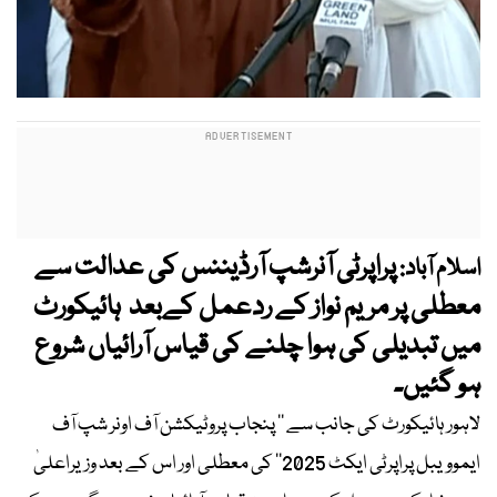
پراپرٹی آنرشپ آرڈیننس کی عدالت سے
اسلام آباد:
معطلی پر مریم نواز کے ردعمل کےبعد ہائیکورٹ
میں تبدیلی کی ہوا چلنے کی قیاس آرائیاں شروع
ہو گئیں۔
لاہور ہائیکورٹ کی جانب سے ’’ پنجاب پروٹیکشن آف اونر شپ آف
ایموویبل پراپرٹی ایکٹ 2025‘‘ کی معطلی اور اس کے بعد وزیراعلیٰ