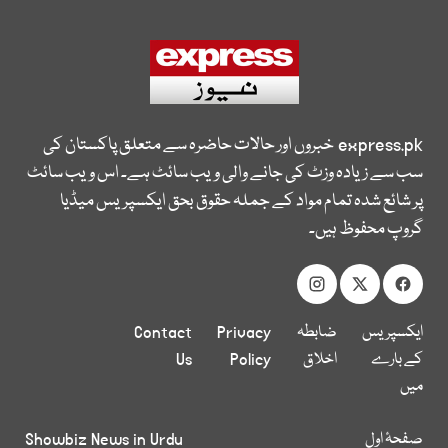
express.pk
خبروں اور حالات حاضرہ سے متعلق پاکستان کی
سب سے زیادہ وزٹ کی جانے والی ویب سائٹ ہے۔ اس ویب سائٹ
پر شائع شدہ تمام مواد کے جملہ حقوق بحق ایکسپریس میڈیا
گروپ محفوظ ہیں۔
ایکسپریس
ضابطہ
Privacy
Contact
کے بارے
اخلاق
Policy
Us
میں
صفحۂ اول
Showbiz News in Urdu