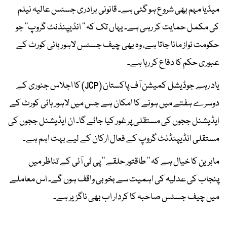
میڈیا مہم بھی شروع ہو گئی ہے۔ قانونی برادری جسٹس عالیہ نیلم
کی مکمل حمایت کر رہی ہے۔ یہاں تک کہ ’’ انڈیپنڈنٹ گروپ‘‘ جو
حکومت نواز مانا جاتا ہے، وہ بھی چیف جسٹس لاہور ہائی کورٹ کے
عبوری حکم کا دفاع کر رہا ہے۔
یاد رہے جوڈیشل کمیشن آف پاکستان (JCP) کا اجلاس جنوری کے
دوسرے ہفتے میں ہونے کا امکان ہے جس میں لاہور ہائی کورٹ کے
ایڈیشنل ججوں کی مستقلی پر غور کیا جائے گا۔ ان ایڈیشنل ججوں کی
مستقلی انڈیپنڈنٹ گروپ کے فعال ارکان کے لیے بہت اہم ہے۔
ماہرین کا خیال ہے کہ ’’ طاقتور حلقے ‘‘ پی ٹی آئی کے تناظر میں
پنجاب کی عدلیہ کی اہمیت سے بخوبی واقف ہوں گے۔ اس معاملے
میں چیف جسٹس صاحبہ کا کردار اب بھی ناگزیر ہے۔