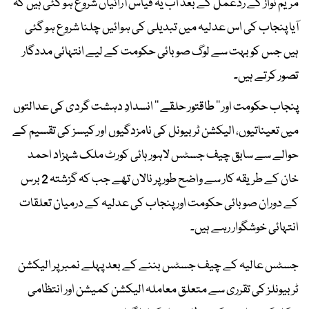
مریم نواز کے ردعمل کے بعد اب یہ قیاس آرائیاں شروع ہو گئی ہیں کہ
آیا پنجاب کی اس عدلیہ میں تبدیلی کی ہوائیں چلنا شروع ہو گئی
ہیں جس کو بہت سے لوگ صوبائی حکومت کے لیے انتہائی مددگار
تصور کرتے ہیں۔
پنجاب حکومت اور ’’ طاقتور حلقے ‘‘ انسدادِ دہشت گردی کی عدالتوں
میں تعیناتیوں، الیکشن ٹربیونل کی نامزدگیوں اور کیسز کی تقسیم کے
حوالے سے سابق چیف جسٹس لاہور ہائی کورٹ ملک شہزاد احمد
خان کے طریقہ کار سے واضح طور پر نالاں تھے جب کہ گزشتہ 2 برس
کے دوران صوبائی حکومت اور پنجاب کی عدلیہ کے درمیان تعلقات
انتہائی خوشگوار رہے ہیں۔
جسٹس عالیہ کے چیف جسٹس بننے کے بعد پہلے نمبر پر الیکشن
ٹربیونلز کی تقرری سے متعلق معاملہ الیکشن کمیشن اور انتظامی