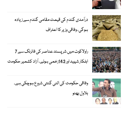
درآمدی گندم کی قیمت مقامی گندم سے زیادہ
ہوگی، وفاقی وزیر کا اعتراف
راولاکوٹ میں شرپسند عناصر کی فائرنگ سے 7
اہلکار شہید اور 143زخمی ہوئے، آزاد کشمیر حکومت
وفاقی حکومت کی الٹی گنتی شروع ہوچکی ہے،
بلاول بھٹو