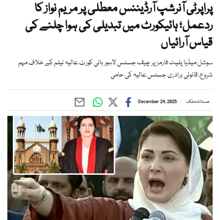
پراپرٹی آنرشپ آرڈیننس معطلی پر مریم نواز کا
ردعمل؛ ہائیکورٹ میں تبدیلی کی ہوا چلنے کی
قیاس آرائیاں
سوشل میڈیا پلیٹ فارمز پر چیف جسٹس لاہور ہائی کورٹ عالیہ نیلم کے خلاف مہم
شروع، قانونی برادری جسٹس عالیہ کی حامی
حسنات ملک
December 24, 2025