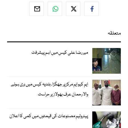
متعلقہ
میر رضا علی کیس میں اہم پیشرفت
ایم کیو ایم مرکز پر جھگڑا، بلدیہ کیس میں بری ہونے
والا رحمان عرف بھولا زیر حراست
پیٹرولیم مصنوعات کی قیمتوں میں کمی کا اعلان