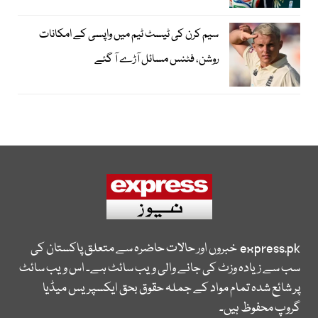
سیم کرن کی ٹیسٹ ٹیم میں واپسی کے امکانات
روشن، فٹنس مسائل آڑے آ گئے
express.pk
خبروں اور حالات حاضرہ سے متعلق پاکستان کی
سب سے زیادہ وزٹ کی جانے والی ویب سائٹ ہے۔ اس ویب سائٹ
پر شائع شدہ تمام مواد کے جملہ حقوق بحق ایکسپریس میڈیا
گروپ محفوظ ہیں۔