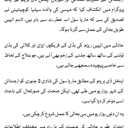
پروگرام میں انکشاف کیا کہ میسی کی والدہ سیلیا کوچیتینی نے
تصدیق کی ہے کہ ماریا سول اب خطرے سے باہر ہیں، تاہم انہیں
طویل بحالی کے عمل سے گزرنا ہوگا۔
حادثے میں انہیں ریڑھ کی ہڈی کے فریکچر، ایڑی اور کلائی کی ہڈی
ٹوٹنے کے ساتھ ساتھ جلنے کے زخم بھی آئے ہیں، جو علاج کے لحاظ
سے خاصے پیچیدہ سمجھے جاتے ہیں۔
اینخل ڈی بریتو کے مطابق ماریا سول کی شادی 3 جنوری کو ارجنٹائن
کے شہر روزاریو میں طے تھی، لیکن صحت کی صورتحال کے باعث
اسے مؤخر کر دیا گیا ہے۔
وہ ان دنوں روزاریو میں ہی بحالی کا عمل شروع کر چکی ہیں۔
ابتدائی طور پر حادثے کی نوعیت کے بارے میں مختلف اطلاعات