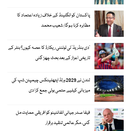
پاکستان کو انگلینڈ کے خلاف زیادہ اعتماد کا
مظاہرہ کرنا ہوگا: شعیب محمد
’دی ہنڈریڈ‘ ٹی ٹوئنٹی ریکارڈ کا حصہ کیوں؟ بٹلر کے
تاریخی اعزاز کے بعد بحث چھڑ گئی
لندن نے 2029 ورلڈ ایتھلیٹکس چیمپئن شپ کی
میزبانی کیلیے حتمی بولی جمع کرا دی
فیفا صدر جیانی انفانٹینو کو افریقی حمایت مل
گئی، مگر عالمی تنقید برقرار