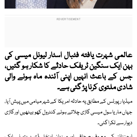
عالمی شہرت یافتہ فٹبال اسٹار لیونل میسی کی
بہن ایک سنگین ٹریفک حادثے کا شکار ہو گئیں،
جس کے باعث انہیں اپنی آئندہ ماہ ہونے والی
شادی ملتوی کرنا پڑ گئی ہے۔
میڈیا رپورٹس کے مطابق یہ حادثہ امریکا کے شہر میامی میں پیش آیا،
جہاں ماریا سول میسی گاڑی چلاتے ہوئے کنٹرول کھو بیٹھیں اور گاڑی
دیوار سے ٹکرا گئی۔
ارجنٹائن کے معروف صحافی اور میزبان اینخل ڈی بریتو نے ایک