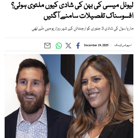
لیونل میسی کی بہن کی شادی کیوں ملتوی ہوئی؟
افسوسناک تفصیلات سامنے آگئیں
ماریا سول کی شادی 3 جنوری کو ارجنٹائن کے شہر روزاریو میں طے تھی
اسپورٹس ڈیسک
December 24, 2025