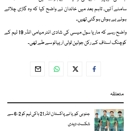
سامنے آئیں، تاہم بعد میں خاندان نے واضح کیا کہ وہ گاڑی چلاتے
ہوئے بے ہوش ہو گئی تھیں۔
واضح رہے کہ ماریا سول میسی کی شادی انٹر میامی انڈر 19 ٹیم کے
کوچنگ اسٹاف کے رکن جولین تولی ارییانو سے طے تھی۔
متعلقہ
جنوبی کوریا نے پاکستان انڈر 21 ہاکی ٹیم کو 2-6 سے
شکست دیدی