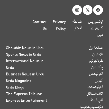
ایکسپریس
ضابطہ
Privacy
Contact
کے بارے
اخلاق
Policy
Us
میں
صفحۂ اول
Showbiz News in Urdu
تازہ ترین
Sports News in Urdu
غزہ لہو لہو
International News in
پاکستان
Urdu
انٹر نیشنل
Business News in Urdu
کھیل
Urdu Magazine
انٹرٹینمنٹ
Urdu Blogs
لائف اسٹائل
The Express Tribune
ٹاپ ٹرینڈ
Express Entertainment
دلچسپ و عجیب