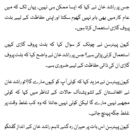
جس پر راشد خان نے کہا کہ ایسا ممکن ہی نہیں، یہاں تک کہ میں
عام کار میں بھی باہر نہیں گھوم سکتا اور اپنی حفاظت کے لیے بلٹ
پروف گاڑی استعمال کرتا ہوں۔
کیون پیٹرسن نے چونک کر سوال کیا کہ بلٹ پروف گاڑی کیوں
استعمال کرنی پڑتی ہے؟ جس پر راشد خان نے واضح کیا کہ بلٹ پروف
گاڑی ان کی ذاتی حفاظت کے لیے ضروری ہے۔
کیون پیٹرسن نے مزید کہا کہ کوئی آپ کو کیوں مارے گا؟ تو راشد خان
نے افغانستان کے تشویشناک حالات کے تناظر میں کہا کہ کوئی
مجھے نہیں مارے گا لیکن کوئی نہیں جانتا کہ وہ کب غلط وقت پر
غلط جگہ پہنچ جائے۔
کیون پیٹرسن اس بات پر حیران رہ گئے تاہم راشد خان کے اندازِ گفتگو