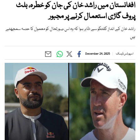
افغانستان میں راشد خان کی جان کو خطرہ، بلٹ
پروف گاڑی استعمال کرنے پر مجبور
راشد خان کے اندازِ گفتگو سے ظاہر ہوا کہ وہ اس صورتحال کو معمول کا حصہ سمجھتے
ہیں
اسپورٹس ڈیسک
December 24, 2025