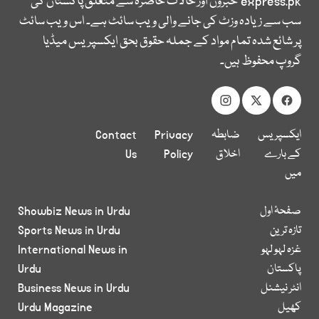
express.pk
خبروں اور حالات حاضرہ سے متعلق پاکستان کی
سب سے زیادہ وزٹ کی جانے والی ویب سائٹ ہے۔ اس ویب سائٹ
پر شائع شدہ تمام مواد کے جملہ حقوق بحق ایکسپریس میڈیا
گروپ محفوظ ہیں۔
ایکسپریس
ضابطہ
Privacy
Contact
کے بارے
اخلاق
Policy
Us
میں
صفحۂ اول
Showbiz News in Urdu
تازہ ترین
Sports News in Urdu
غزہ لہو لہو
International News in
پاکستان
Urdu
انٹر نیشنل
Business News in Urdu
کھیل
Urdu Magazine