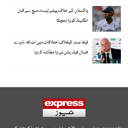
پاکستان کے خلاف پہلے ٹیسٹ میچ سے قبل
انگلینڈ کو بڑا دھچکا
فیفا صدر کیخلاف اختلافات میں اضافہ، ناروے
فٹبال فیڈریشن نے بڑا مطالبہ کر دیا