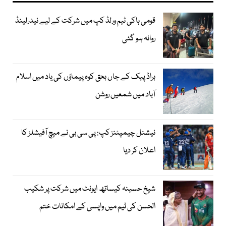
قومی ہاکی ٹیم ورلڈ کپ میں شرکت کے لیے نیدرلینڈ
روانہ ہو گئی
براڈ پیک کے جاں بحق کوہ پیماؤں کی یاد میں اسلام
آباد میں شمعیں روشن
نیشنل چیمپئنز کپ: پی سی بی نے میچ آفیشلز کا
اعلان کر دیا
شیخ حسینہ کیساتھ ایونٹ میں شرکت پر شکیب
الحسن کی ٹیم میں واپسی کے امکانات ختم