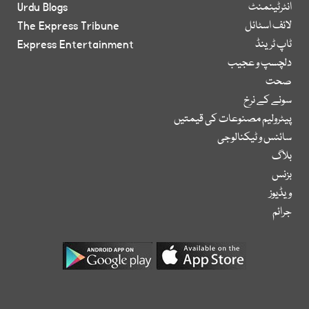
انٹرٹینمنٹ
Urdu Blogs
لائف اسٹائل
The Express Tribune
ٹاپ ٹرینڈ
Express Entertainment
دلچسپ و عجیب
صحت
سونے کے نرخ
پیٹرولیم مصنوعات کی قیمتیں
سائنس و ٹیکنالوجی
بلاگ
بزنس
ویڈیوز
جرائم