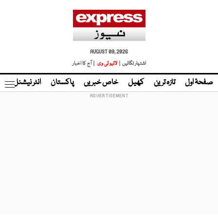
AUGUST 09, 2026
اشتہار لگائیں |
لائیو ٹی وی
| آج کا اخبار
صفحۂ اول
تازہ ترین
کھیل
خاص خبریں
پاکستان
انٹر نیشنل
ٹا