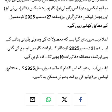
میڈیم ٹیکس پیئرز آفس (ایم ٹی او)، کارپوریٹ ٹیکس دفاتر (سی ٹی اوز)
اور ریجنل ٹیکس دفاتر (آر ٹی اوز) ہفتہ 27 دسمبر 2025 کو معمول
کے مطابق کھلے رہیں گے۔
اعلامیے میں بتایا گیا ہے کہ محصولات کی وصولی یقینی بنانے کے
لیے بدھ 31 دسمبر 2025 کو دفاتر کے اوقات کار میں توسیع کی گئی
ہے اور تمام متعلقہ دفاتر رات 10 بجے تک کام کریں گے۔
ایف بی آر نے بتایا کہ اس اقدام کا مقصد رواں سال2025 کے اختتام پر
ٹیکس اور ڈیوٹیز کی بروقت وصولی ممکن بنانا ہے۔