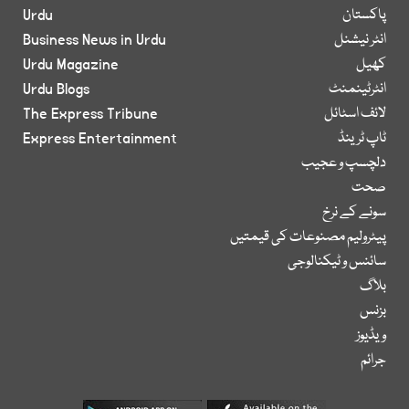
پاکستان
Urdu
انٹر نیشنل
Business News in Urdu
کھیل
Urdu Magazine
انٹرٹینمنٹ
Urdu Blogs
لائف اسٹائل
The Express Tribune
ٹاپ ٹرینڈ
Express Entertainment
دلچسپ و عجیب
صحت
سونے کے نرخ
پیٹرولیم مصنوعات کی قیمتیں
سائنس و ٹیکنالوجی
بلاگ
بزنس
ویڈیوز
جرائم