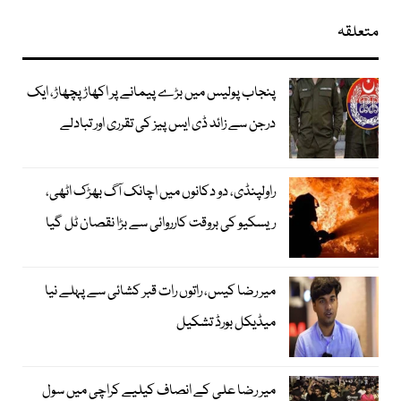
متعلقہ
پنجاب پولیس میں بڑے پیمانے پر اکھاڑ پچھاڑ، ایک
درجن سے زائد ڈی ایس پیز کی تقرری اور تبادلے
راولپنڈی، دو دکانوں میں اچانک آگ بھڑک اٹھی،
ریسکیو کی بروقت کارروائی سے بڑا نقصان ٹل گیا
میر رضا کیس، راتوں رات قبر کشائی سے پہلے نیا
میڈیکل بورڈ تشکیل
میر رضا علی کے انصاف کیلیے کراچی میں سول