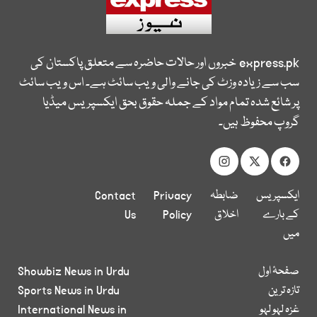
express.pk
خبروں اور حالات حاضرہ سے متعلق پاکستان کی
سب سے زیادہ وزٹ کی جانے والی ویب سائٹ ہے۔ اس ویب سائٹ
پر شائع شدہ تمام مواد کے جملہ حقوق بحق ایکسپریس میڈیا
گروپ محفوظ ہیں۔
ایکسپریس
ضابطہ
Privacy
Contact
کے بارے
اخلاق
Policy
Us
میں
صفحۂ اول
Showbiz News in Urdu
تازہ ترین
Sports News in Urdu
غزہ لہو لہو
International News in