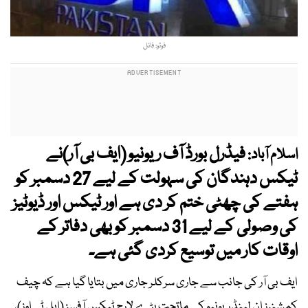
فوٹو: فائل
فیڈرل بورڈ آف ریونیو (ایف بی آر)نے
اسلام آباد:
ٹیکس دہندگان کی سہولت کے لیے 27 دسمبر کو
ہفتے کی چھٹی ختم کر دی ہے اور ٹیکس اور ڈیوٹیز
کی وصولی کے لیے 31 دسمبر کو بھی دفاتر کے
اوقات کار میں توسیع کردی گئی ہے۔
ایف بی آر کی جانب سے جاری سرکلر جاری میں بتایا گیا ہے کہ چیف
کمشنرز ان لینڈ ریونیو کے ماتحت بڑے لارج ٹیکس آفسز (ایل ٹی اوز)،