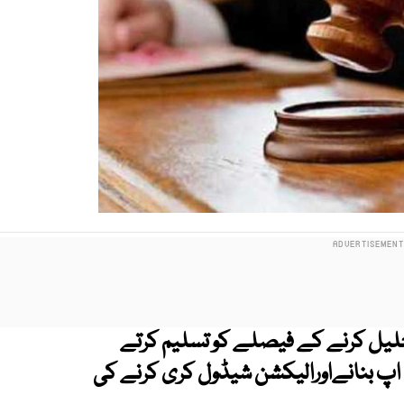
تحلیل کرنے کے فیصلے کو تسلیم کرتے
میں نگران سیٹ اپ بنانےاورالیکشن شیڈول کری کرنے کی