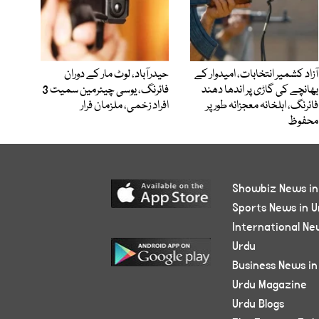
آزاد کشمیر انتخابات، امیدوار کے
حیدرآباد، لوٹ مار کے دوران
بھانچے کی گاڑی پر اندھا دھند
فائرنگ، یوسی چیئرمین سمیت 3
فائرنگ، اہلخانہ معجزانہ طور پر
افراد زخمی، ملزمان فرار
محفوظ
Showbiz News in
Sports News in U
International Ne
Urdu
Business News in
Urdu Magazine
Urdu Blogs