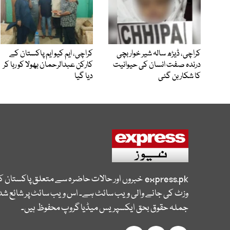
کراچی، ڈیڑھ سالہ شیر خوار بچی
کراچی، ایم کیو ایم پاکستان کے
درندہ صفت انسان کی حیوانیت
کارکن عبدالرحمان بھولا کو رہا کر
کا شکار بن گئی
دیا گیا
express.pk
خبروں اور حالات حاضرہ سے متعلق پاکستان 
وزٹ کی جانے والی ویب سائٹ ہے۔ اس ویب سائٹ پر شائع شدہ
جملہ حقوق بحق ایکسپریس میڈیا گروپ محفوظ ہیں۔