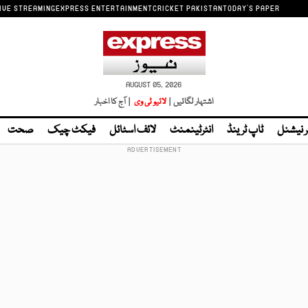
IVE STREAMING
EXPRESS ENTERTAINMENT
CRICKET PAKISTAN
TODAY'S PAPER
AUGUST 05, 2026
اشتہار لگائیں |
لائیو ٹی وی
| آج کا اخبار
ر نیشنل
ٹاپ ٹرینڈ
انٹرٹینمنٹ
لائف اسٹائل
فیکٹ چیک
صحت