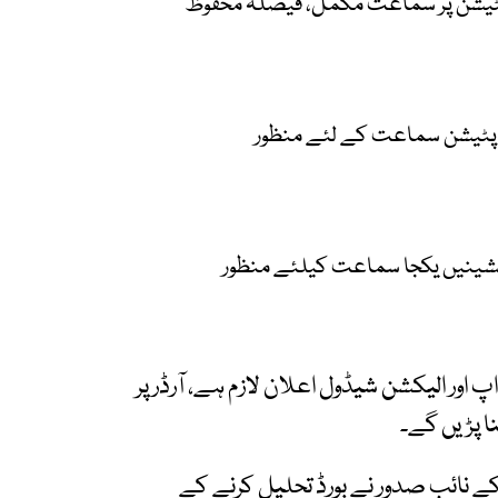
پٹیشن پر سماعت مکمل، فیصلہ محفوظ
 پٹیشن سماعت کے لئے منظور
ٹیشینیں یکجا سماعت کیلئے منظور
وز میں نگران سیٹ اپ اور الیکشن شیڈول اعلان لازم ہے، آرڈر پر
ا پڑیں گے۔
کے نائب صدور نے بورڈ تحلیل کرنے کے