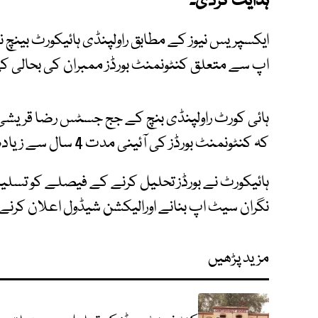
ہدایت کردی۔
اپ سے متعلق کنٹونمنٹ بورڈز ممبران کی بحالی کی 
ہائی کورٹ راولپنڈی بنچ کے جج جسٹس رضا قریشی 
کہ کنٹونمنٹ بورڈز کی آئینی مدت 4 سال سے زیادہ اضافہ ممکن نہیں ہے۔
نگران سیٹ اپ بنانے اورالیکشن شیڈول اعلان کرنے 
مزید پڑھیں