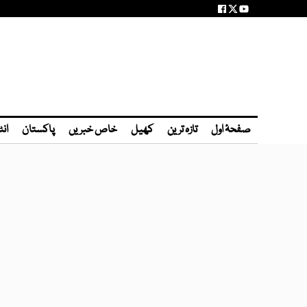
صفحۂ اول
تازہ ترین
کھیل
خاص خبریں
پاکستان
انٹ