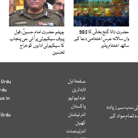
حضرت داتا گنج بخشؒ کا 983
چہلم حضرت امام حسینؓ، فول
واں سالانہ عرس اختتامی دعا کے
پروف سیکیورٹی پر آئی جی پنجاب
ساتھ اختتام پذیر
کا سیکیورٹی اداروں کو خراج
تحسین
صفحۂ اول
 Urdu
تازہ ترین
rdu
غزہ لہو لہو
ws in
پاکستان
کی سب سے زیادہ
انٹر نیشنل
 Urdu
 تمام مواد کے
کھیل
انٹرٹینمنٹ