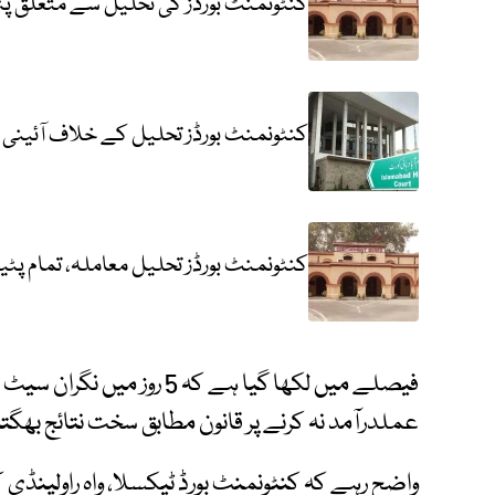
کنٹونمنٹ بورڈز کی تحلیل سے متعلق 
کنٹونمنٹ بورڈز تحلیل کے خلاف آئینی
کنٹونمنٹ بورڈز تحلیل معاملہ، تمام پ
فیصلے میں لکھا گیا ہے کہ 5 ر
عملدرآمد نہ کرنے پر قانون مطابق سخت نتائج بھگتن
واضح رہے کہ کنٹونمنٹ بورڈ ٹیکسلا، واہ راولپنڈی 