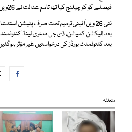
فیصلے کو کو چیلنج کیا تھا تاہم عدالت نے 26ویں آئینی ترمیم کے تحت فیصلہ سنایا۔
نئی 26 ویں آئینی ترمیم تحت صرف پٹیشن است
بعد الیکشن کمیشن، ڈی جی ملٹری لینڈ کنٹونمنٹ
بعد کنٹونمنٹ بورڈز کی درخواستیں غیر مؤثر ہوگئیں
متعلقہ