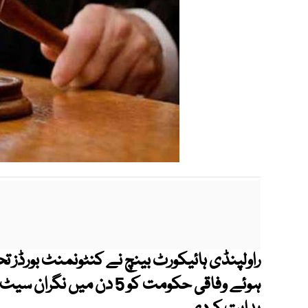
راولپنڈی ہائیکورٹ بینچ نے کنٹونمنٹ بورڈز 
ہوئے وفاقی حکومت کو 5 دن 