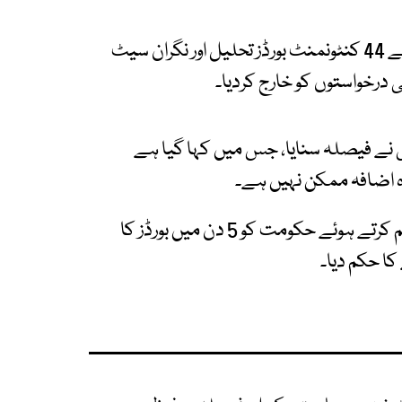
ایکسپریس نیوز کے مطابق راولپنڈی ہائیکورٹ بینچ نے 44 کنٹونمنٹ بورڈز تحلیل اور نگران سیٹ
درخواستوں کو خارج کردیا۔
نے فیصلہ سنایا، جس میں کہا گیا ہے
ہائیکورٹ نے بورڈز تحلیل کرنے کے فیصلے کو تسلیم کرتے ہوئے حکومت کو 5 دن میں بورڈز کا
کا حکم دیا۔