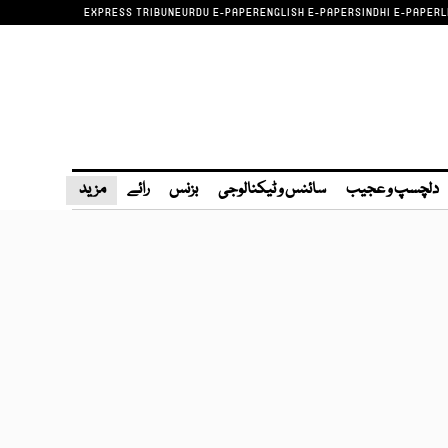
EXPRESS TRIBUNE
URDU E-PAPER
ENGLISH E-PAPER
SINDHI E-PAPER
L
دلچسپ و عجیب
سائنس و ٹیکنالوجی
بزنس
رائے
مزید