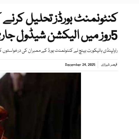
کنٹونمنٹ بورڈز تحلیل کرنے 
5روز میں الیکشن شیڈول جاری کرنے کا حکم
راولپنڈی ہائیکورٹ بینچ نے کنٹونمنٹ بورڈ کے ممبران کی درخواستوں کو
قیصر شیرازی
December 24, 2025