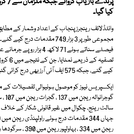
کیا گیا۔
وائلڈلائف رینجرز پنجاب کے اعداد وشمار کے مطاب
کیے گئے، جبکہ 575 ایف آئی آرز بھی درج کرائی گئیں۔
سالٹ رینج، چکوال میں غیر قانونی شکار کے خلاف 