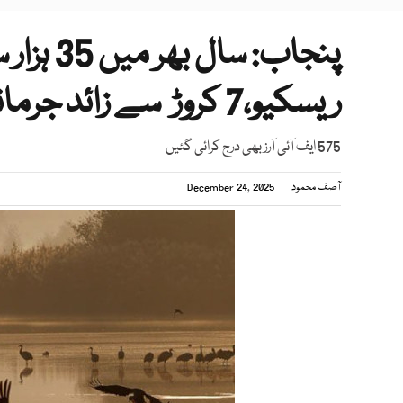
پنجاب: س
ریسکیو،7 کروڑ سے زائد جرمانے وصول
575 ایف آئی آرز بھی درج کرائی گئیں
آصف محمود
December 24, 2025