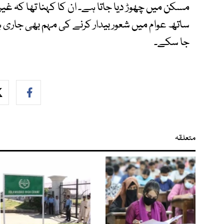
مسکن میں چھوڑ دیا جاتا ہے۔ ان کا کہنا تھا کہ غی
ساتھ عوام میں شعور بیدار کرنے کی مہم بھی جاری 
جا سکے۔
متعلقہ