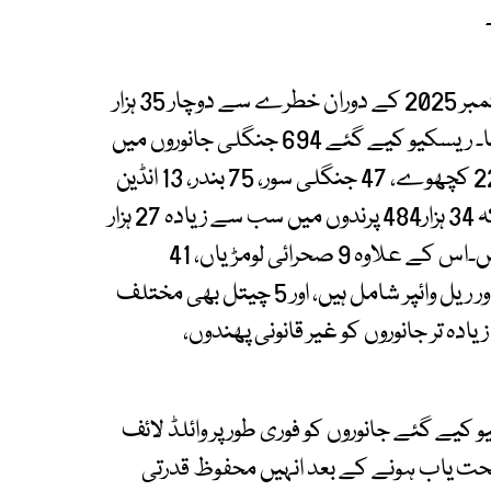
وائلڈلائف رینجرز پنجاب نے مارچ 2024 سے 30 ستمبر 2025 کے دوران خطرے سے دوچار 35 ہزار
178 جانوروں اور پرندوں کو ریسکیو کر کے محفوظ کیا۔ ریسکیو کیے گئے 694 جنگلی جانوروں میں
23 ریچھ، 27 شیراورٹائیگر، 219 سپائن ٹیلڈلیزرڈ،223 کچھوے، 47 جنگلی سور، 75 بندر، 13 انڈین
پینگولین، 8 اڑیال ہرن اور 17 دیگر ہرن نمایاں ہیں جبکہ 34 ہزار484 پرندوں میں سب سے زیادہ 27 ہزار
666 چڑیاں ، 151 مینا، 5 گدھ اورچارفالکن نمایاں ہیں۔اس کے علاوہ 9 صحرائی لومڑیاں، 41
جنگلی خرگوش، 14 نیولے، 33 سانپ جن میں کوبرا اور ریل وائپر شامل ہیں، اور 5 چیتل بھی مختلف
 تر جانوروں کو غیر قانونی پھندوں،
کیے گئے جانوروں کو فوری طور پر وائلڈ لائف
صحت یاب ہونے کے بعد انہیں محفوظ قدرتی