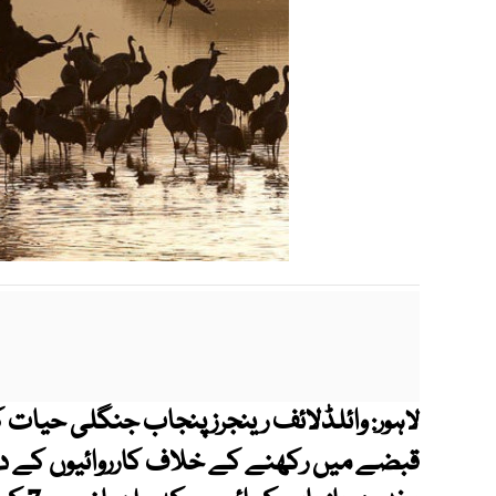
وائلڈلائف رینجرز پنجاب جنگلی حیات کے غ
لاہور: