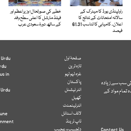
راولپنڈی بورڈ کا میٹرک کے
خطے کی صورتحال؛ وزیراعظم اور
سالانہ امتحانات کے نتائج کا
فیلڈ مارشل کا اعلیٰ سطح وفد
اعلان، کامیابی کا تناسب 61.31
کے ساتھ دورۂ سعودی عرب
فیصد
صفحۂ اول
 Urdu
تازہ ترین
rdu
غزہ لہو لہو
ws in
پاکستان
کی سب سے زیادہ
انٹر نیشنل
 Urdu
 تمام مواد کے
کھیل
انٹرٹینمنٹ
لائف اسٹائل
bune
ٹاپ ٹرینڈ
inment
دلچسپ و عجیب
Contact Us