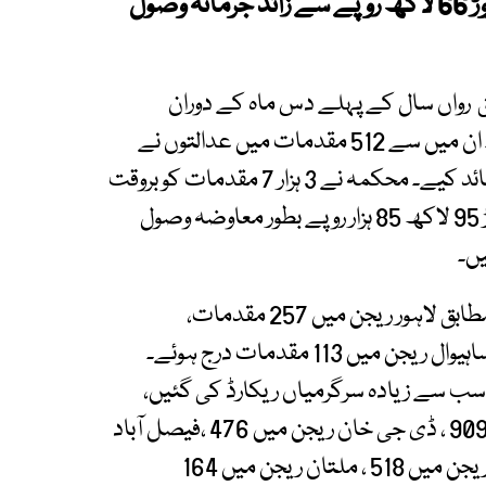
پرندے بازیاب کروائے جبکہ ملزمان سے 7 کروڑ 66 لاکھ روپے سے زائد جرمانہ وصول
ق رواں سال کے پہلے دس ماہ کے دوران
مجموعی طور پر 3 ہزار 749 مقدمات درج کیے گئے۔ ان میں سے 512 مقدمات میں عدالتوں نے
فیصلے سناتے ہوئے 71 لاکھ 4 ہزار روپے جرمانے عائد کیے۔ محکمہ نے 3 ہزار 7 مقدمات کو بروقت
تصفیہ کے ذریعے نمٹایا، جن کے نتیجے میں 6 کروڑ 95 لاکھ 85 ہزار روپے بطور معاوضہ وصول
ایکسپریس نیوز کو موصول ہونیوالی تفصیلات کے مطابق لاہور ریجن میں 257 مقدمات،
گوجرانوالہ ریجن میں 137 ، گجرات ریجن میں 107 ، ساہیوال ریجن میں 113 مقدمات درج ہوئے۔
سب سے زیادہ سرگرمیاں ریکارڈ کی گئیں،
جہاں 344 مقدمات درج ہوئے راولپنڈی ریجن میں 909 ، ڈی جی خان ریجن میں 476 ،فیصل آباد
ریجن میں 334 ، بہاولپور ریجن میں 390 ، سرگودھا ریجن میں 518 ، ملتان ریجن میں 164