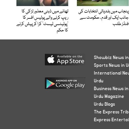
پنجاب میں بلدیاتی انتخابات کی
تھانے میں ذہنی معذور لڑکی کا
جانب ایک اور قدم، حکومت سے
ریپ کرنے والے پولیس افسر کا
فنڈز طلب
’پوٹینسی ٹیسٹ‘ کرا کر پیش کرنے
کا حکم
Showbiz News in
Sports News in U
International Ne
Urdu
Business News in
Urdu Magazine
Urdu Blogs
The Express Tri
Express Enterta