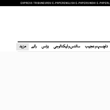
EXPRESS TRIBUNE
URDU E-PAPER
ENGLISH E-PAPER
SINDHI E-PAPER
L
دلچسپ و عجیب
سائنس و ٹیکنالوجی
بزنس
رائے
مزید