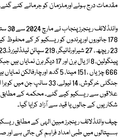
مقدمات درج ہوئے اورملزمان کو جرمانے کئے گئے۔
علاقوں سے ریسکیو کیے گئے۔ محکمہ کے مطابق زیادہ
شکاریوں کے جالوں یا قید سے آزاد کرایا گیا۔
چیف وائلڈلائف رینجرز مبین الہی کے مطابق ریسکیو 
ہسپتالوں میں طبی امداد فراہم کی جاتی ہے اور 