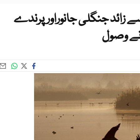
ال بھر میں 35 ہزار سے زائد جنگلی جانوراور پرندے