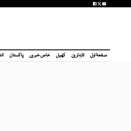
صفحۂ اول
تازہ ترین
کھیل
خاص خبریں
پاکستان
انٹ