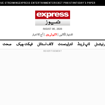
IVE STREAMING
EXPRESS ENTERTAINMENT
CRICKET PAKISTAN
TODAY'S PAPER
AUGUST 06, 2026
اشتہار لگائیں |
لائیو ٹی وی
| آج کا اخبار
ر نیشنل
ٹاپ ٹرینڈ
انٹرٹینمنٹ
لائف اسٹائل
فیکٹ چیک
صحت