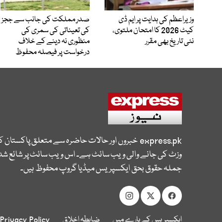
وزیراعظم کی ہدایت پر ایم ڈی
صدرِ مملکت کی جانب سے ججز
کیٹ 2026 کا امتحان ملتوی،
کی تعیناتی کی سمری کی
نئی تاریخ بھی مقرر
منظوری نہ دینے کے خلاف
درخواست پر فیصلہ محفوظ
express.pk
خبروں اور حالات حاضرہ سے متعلق پاکستان 
وزٹ کی جانے والی ویب سائٹ ہے۔ اس ویب سائٹ پر شائع شدہ
جملہ حقوق بحق ایکسپریس میڈیا گروپ محفوظ ہیں۔
ایکسپریس کے بارے میں
ضابطہ اخلاق
Privacy Policy