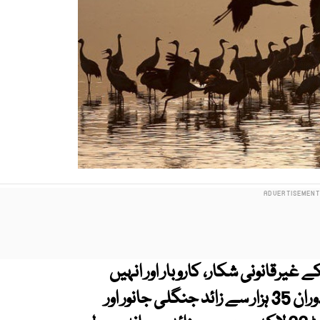
یرقانونی شکار، کاروبار اور انہیں
قبضے میں رکھنے کے خلاف کارروائیوں کے دوران 35 ہزار سے زائد جنگلی جانور اور