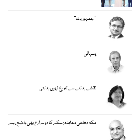
’’ جمہوریت‘‘
پسپائی
نقشے بدلنے سے تاریخ نہیں بدلتی
مکہ دفاعی معاہدہ: سکے کا دوسرا رخ بھی واضح رہے