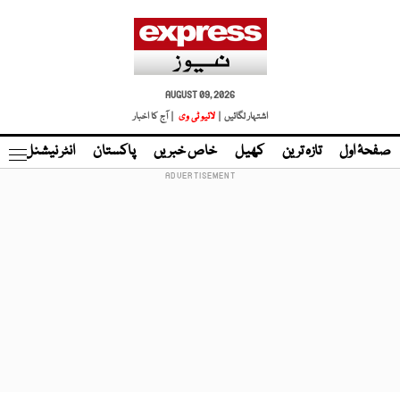
AUGUST 09, 2026
اشتہار لگائیں |
لائیو ٹی وی
| آج کا اخبار
صفحۂ اول
تازہ ترین
کھیل
خاص خبریں
پاکستان
انٹر نیشنل
ٹا