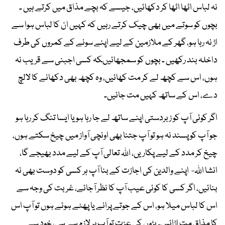
نہ لباس اٹھا اٹھا کر دکھائیں، جیسے کہ بچے مذاق میں کرتے ہیں ۔
بچوں کو سوتے میں بھی چیک کرتے رہیں کہ کہیں ان کا لباس ہوا سے
اڑ نہ رہا ہو، گھر کے ملازمین کے لیے اپنے سونے کے کمروں کی طرف
داخلہ بند رکھیں ۔ بچوں کو سمجھائیںکہ کسی اجبنی سے قریب نہ
ہوں، اس سے کچھ لے کر مت کھائیں، وہ کچھ بھی دکھانے کا لالچ
دے، اس کے ساتھ کہیں مت جائیں۔
اگر کوئی آپ کو زبردستی اپنے ساتھ لے جا رہا ہو یا ایسا تنگ کر رہا ہو
جو آپ کو پسند نہ ہو تو آپ جتنا بھی اونچی آواز میں چیخ سکتے ہوں،
چیخ کر مدد کے لیے پکاریں، اللہ تعالی آپ کے لیے مدد بھیجے گا،
انشا اللہ- اپنے والدین کی اجازت کے بنا آپ ہر کسی کو دوست بھی نہ
بنائیں، اگر کسی کا کوئی عیب آپ کا نظر آجائے، غربت کی وجہ سے
اس کا لباس میلا ہو، اس کے جوتے پرانے یا پھٹے ہوئے ہوں تو آپ اس
کا مذاق مت اڑائیں۔ بڑوں کی عزت تو آپ پر لازم ہے ہی، خود سے