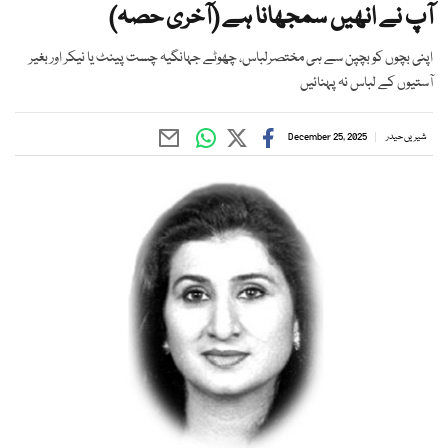
آپ نے انھیں سمجھانا ہے (آخری حصہ)
اپنی بچوں کو بچپن سے ہی مختصرلباس، چھوٹے جہانگیہ چست پینٹ یا نیکر اور بغیر
آستیوں کے لباس نہ پہنائیں
شیریں حیدر
December 25, 2025