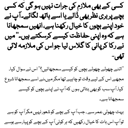
کسی کے بھی ملازم کی جرات نہیں ہو گی کہ کسی
بچے پر بری نظر بھی ڈالے یا اسے ہاتھ لگائے۔ آپ نے
خود اپنے بچوں کا خیال رکھنا ہے، انھیں سمجھانا
ہے کہ وہ اپنی حفاظت کیسے کرسکتے ہیں۔‘‘ میں
نے رکا کر پانی کا گلاس لیا جو اس کی ملازمہ لائی
تھی-
’’اتنے چھوٹے چھوٹے بچوں کو کیسے سمجھائیں؟‘‘ اس نے سوال کیا،
مجھے اس کے لیے وقت تو چاہیے تھا مگر میںنے اسے سمجھانا شروع
کیا، آپ سب کو بھی بتاتی ہو ں کہ آپ نے اپنے بچوں کو کیسے
سمجھانا ہے۔
بہت چھوٹی عمر سے ، جب آپ کے بچے کو شعور نہیں مگر آپ کو ہے
تو آپ اس بات کا خیال رکھیں کہ ہر کوئی آپ کے بچے کوپیار سے بوسے