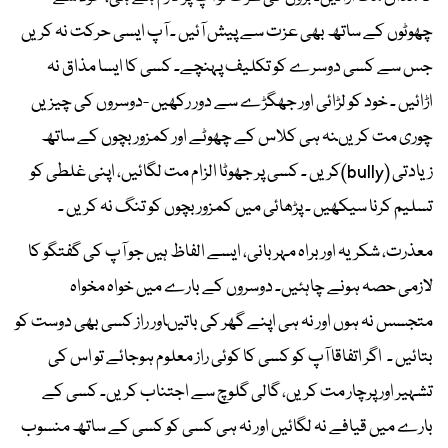
چھوٹوں کے ساتھ بھی عزت سے پیش آئیں ۔ آپ ایسی حرکت نہ کریں
جس سے کسی دوسرے کو تکلیف پہنچے۔ کسی کا ایسا مذاق نہ
اڑائیں ۔ خود کو لڑائی اور جھگڑے سے دور رکھیں -دوسروں کی چیزیں
چوری مت کریںنہ ہی کلاس کے چھوٹے اور کمزور بچوں کے ساتھ
زیادتی (bully)کریں ۔ کسی پر جھوٹا الزام مت لگائیں، اپنی غلطی کو
تسلیم کرنا سیکھیں ۔ پڑھائی میں کمزور بچوں کو تنگ نہ کریں ۔
معذرت، شکریہ اور براہ مہربانی، ایسے الفاظ ہیں جو آپ کی گفتگو کا
لازمی حصہ ہونے چاہئیں۔ دوسروں کے بارے میں خواہ مخواہ
متجسس نہ ہوں اور نہ ہی اپنے گھر کی باتیںاور راز کسی بھی دوست کو
بتائیں ۔ اگر اتفاقا آپ کو کسی کا کوئی راز معلوم ہوجائے تو اس کی
تشہیر اور پرچار مت کریں، گالی گلوچ سے اجتناب کریں۔ کسی کے
بارے میں قیافے نہ لگائیں اور نہ ہی کسی کو کسی کے ساتھ منسوب