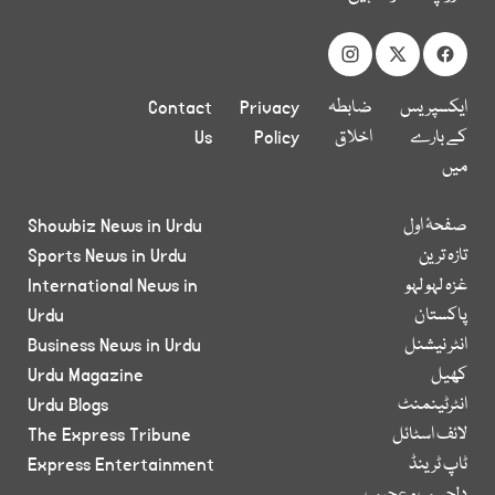
ایکسپریس
ضابطہ
Privacy
Contact
کے بارے
اخلاق
Policy
Us
میں
صفحۂ اول
Showbiz News in Urdu
تازہ ترین
Sports News in Urdu
غزہ لہو لہو
International News in
پاکستان
Urdu
انٹر نیشنل
Business News in Urdu
کھیل
Urdu Magazine
انٹرٹینمنٹ
Urdu Blogs
لائف اسٹائل
The Express Tribune
ٹاپ ٹرینڈ
Express Entertainment