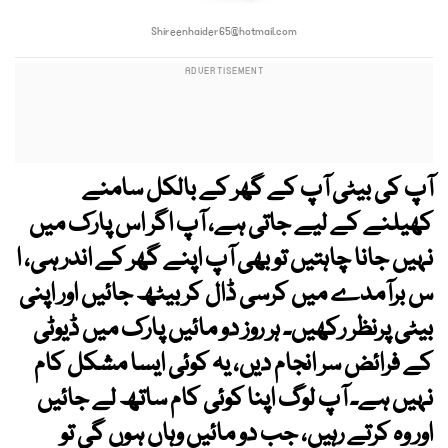
Shireenhaider65@hotmail.com
آپ کی بیٹی آپ کے گھر کے بالکل سامنے
کھیلنے کے لیے جاتی ہے، آپ اگر اس پارک میں
نہیں جانا چاہتیں تو بھی آپ اپنے گھر کے اندر ہی، ا
س برآمدے میں کرسی ڈال کر بیٹھ جائیں اور اپنی
بیٹی پرنظر رکھیں۔ ہر روز دو مائیں پارک میں ڈیوٹی
کے فرائض سر انجام دیں، یہ کوئی ایسا مشکل کام
نہیں ہے۔ آپ لوگ اپنا کوئی کام ساتھ لے جائیں
اور وہ کرتے رہیں، جب دو مائیں وہاں ہوں گی تو