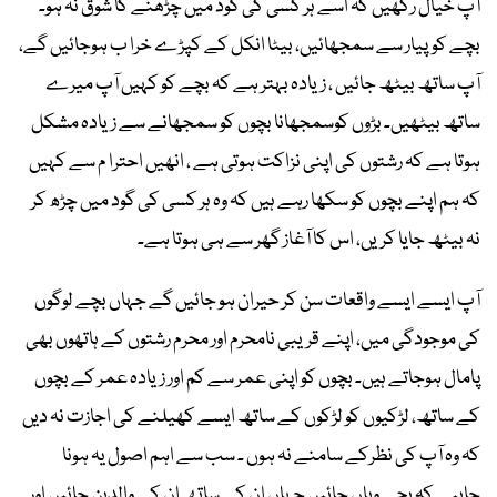
آپ خیال رکھیں کہ اسے ہر کسی کی گود میں چڑھنے کا شوق نہ ہو۔
بچے کوپیار سے سمجھائیں، بیٹا انکل کے کپڑے خرا ب ہوجائیں گے،
آپ ساتھ بیٹھ جائیں ، زیادہ بہتر ہے کہ بچے کو کہیں آپ میرے
ساتھ بیٹھیں۔ بڑوں کوسمجھانا بچوں کو سمجھانے سے زیادہ مشکل
ہوتا ہے کہ رشتوں کی اپنی نزاکت ہوتی ہے ، انھیں احترا م سے کہیں
کہ ہم اپنے بچوں کو سکھا رہے ہیں کہ وہ ہر کسی کی گود میں چڑھ کر
نہ بیٹھ جایا کریں، اس کا آغاز گھر سے ہی ہوتا ہے۔
آپ ایسے ایسے واقعات سن کر حیران ہو جائیں گے جہاں بچے لوگوں
کی موجودگی میں، اپنے قریبی نامحرم اور محرم رشتوں کے ہاتھوں بھی
پامال ہوجاتے ہیں۔ بچوں کو اپنی عمر سے کم اور زیادہ عمر کے بچوں
کے ساتھ، لڑکیوں کو لڑکوں کے ساتھ ایسے کھیلنے کی اجازت نہ دیں
کہ وہ آپ کی نظرکے سامنے نہ ہوں ۔ سب سے اہم اصول یہ ہونا
چاہیے کہ بچے وہاں جائیں جہاں ان کے ساتھ ان کے والدین جائیں اور