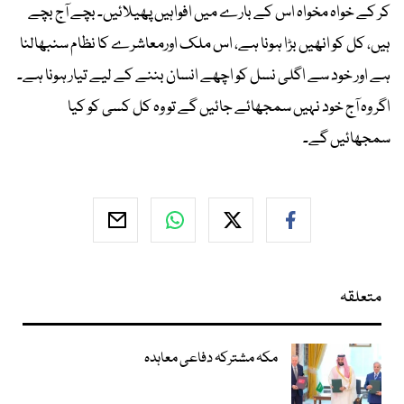
کر کے خواہ مخواہ اس کے بارے میں افواہیں پھیلائیں۔ بچے آج بچے
ہیں، کل کو انھیں بڑا ہونا ہے، اس ملک اورمعاشرے کا نظام سنبھالنا
ہے اور خود سے اگلی نسل کو اچھے انسان بننے کے لیے تیار ہونا ہے۔
اگر وہ آج خود نہیں سمجھائے جائیں گے تو وہ کل کسی کو کیا
سمجھائیں گے۔
متعلقہ
مکہ مشترکہ دفاعی معاہدہ