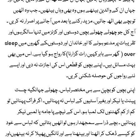
جہاں ان کے والدین بیٹھے ہوں وہ بھی وہاں بیٹھیں۔ جب وہ اٹھیں
توبچے بھی اٹھ جائیں، مزید رکنے یا بعد میں آجانے پر اصرار نہ کریں ۔
آج کل جو چھوٹے چھوٹے بچوں دوستوں اور کزنز میں تنہا سالگرہوںاور
تقریبات پر مدعو ہونے کا اور خاندان اور دوستوںکے گھروں میں sleep
over ( گھر سے باہرکہیں رات گزارنا)کا رواج ہو گیا ہے، اس میں بھی
بہت مسائل ہیں۔ اپنے بچوں کو قطعی اس کی اجازت نہ دیں اور ایسے
نئے رواجوں کی حوصلہ شکنی کریں۔
اپنی بچوں کو بچپن سے ہی مختصرلباس، چھوٹے جہانگیہ چست
پینٹ یا نیکر اور بغیر آستیوں کے لباس نہ پہنائیں۔ اگر فراک پہنائیں تو
کم از کم گھٹنوں تک لمبا ہو، اس کے نیچے پاجامہ یا لمبی نیکر
پہنائیں ۔ بچے ذرا سے سمجھدار ہوں تو انھیں بتائیں کہ لباس سے خود
کو کیسے ڈھک کر اٹھنا اور بیٹھنا ہے اور ٹانگیں پھیلا کر نہ بیٹھیںاور