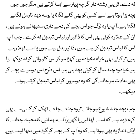
نہ دے، قریبی رشتہ دار اگر چہ پیار سے ایسا کرتے ہیں مگر جوں جوں
بچہ بڑا ہوتا ہے اسے کسی کو بھی گلے لگانا یا بوسہ دینا نارمل لگنے
لگتا ہے۔ آپ یا وہ لوگ جو اس بچے کی ذمے داری سنبھالے ہوئے ہیں ،
ان کے علاوہ کوئی بھی اس کا ڈائپر اور لباس تبدیل نہ کرے ۔ جب آپ
اس کا لباس تبدیل کر رہے ہوں ، ڈائپر بدل رہے ہوں یا اسے نہلا رہے
ہوں تو کوئی بھی خواہ مخواہ میں کھڑا ہو کر اس کارروائی کو نہ دیکھ رہا
ہو، خواہ وہ چند سال کو کوئی بچہ ہی ہو۔ اس طرح اس دوسرے بچے کو
بھی عادت ہو جائے گی کہ وہ دوسروں کو لباس تبدیل کرتے ہوئے
دیکھے ۔
جب بچہ چلنا شروع ہو جائے تو وہ چلتے چلتے تھک کر کسی سے بھی
کہہ دیتا ہے کہ اسے اٹھا لیں یا گھر پر آئے مہمانوں کامحبت جتانے کا
ایک انداز یہ بھی ہوتا ہے کہ وہ آپ کے بچے کو گود میں بٹھا لیتے ہیں،