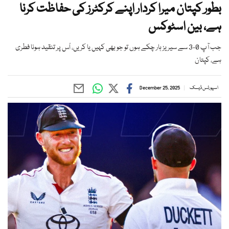
بطور کپتان میرا کردار اپنے کرکٹرز کی حفاظت کرنا
ہے، بین اسٹوکس
جب آپ 0-3 سے سیریز ہار چکے ہوں تو جو بھی کہیں یا کریں، اْس پر تنقید ہونا فطری
ہے، کپتان
اسپورٹس ڈیسک
December 25, 2025