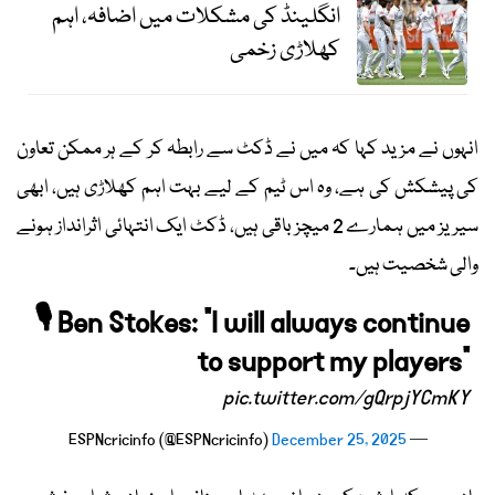
انگلینڈ کی مشکلات میں اضافہ، اہم
کھلاڑی زخمی
انہوں نے مزید کہا کہ میں نے ڈکٹ سے رابطہ کر کے ہر ممکن تعاون
کی پیشکش کی ہے، وہ اس ٹیم کے لیے بہت اہم کھلاڑی ہیں، ابھی
سیریز میں ہمارے 2 میچز باقی ہیں، ڈکٹ ایک انتہائی اثرانداز ہونے
والی شخصیت ہیں۔
🎙️ Ben Stokes: “I will always continue
to support my players”
pic.twitter.com/gQrpjYCmKY
December 25, 2025
— ESPNcricinfo (@ESPNcricinfo)