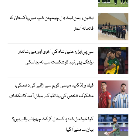
ایشین ویمن نیٹ بال چیمپئن شپ میں پاکستان کا
فاتحانہ آغاز
سی پی ایل: حنین شاہ کی آخری اوور میں شاندار
بولنگ بھی ٹیم کو شکست سے نہ بچاسکی
فیفا ورلڈکپ: میسی کو بم سے اڑانے کی دھمکی،
مشکوک شخص کی رونالڈو کے ہوٹل آمد کا انکشاف
کیا خوشدل شاہ پاکستان کرکٹ چھوڑنے والے ہیں؟
بیان سامنے آگیا