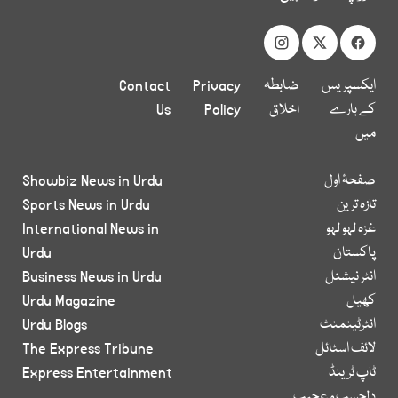
ایکسپریس
ضابطہ
Privacy
Contact
کے بارے
اخلاق
Policy
Us
میں
صفحۂ اول
Showbiz News in Urdu
تازہ ترین
Sports News in Urdu
غزہ لہو لہو
International News in
پاکستان
Urdu
انٹر نیشنل
Business News in Urdu
کھیل
Urdu Magazine
انٹرٹینمنٹ
Urdu Blogs
لائف اسٹائل
The Express Tribune
ٹاپ ٹرینڈ
Express Entertainment
دلچسپ و عجیب