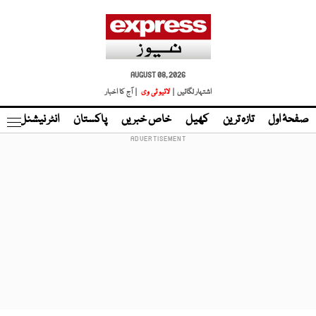
AUGUST 08, 2026
اشتہار لگائیں |
لائیو ٹی وی
| آج کا اخبار
صفحۂ اول
تازہ ترین
کھیل
خاص خبریں
پاکستان
انٹر نیشنل
ٹا