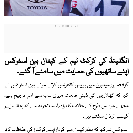
انگلینڈ کی کرکٹ ٹیم کے کپتان بین اسٹوکس
اپنے ساتھیوں کی حمایت میں سامنے آ گئے۔
گزشتہ روز میلبرن میں پریس کانفرنس کرتے ہوئے بین اسٹوکس نے
کہا کہ کھلاڑیوں کی ذہنی صحت میری سب سے اہم ترجیح ہے،
مجھے خود اس طرح کے حالات کا براہِ راست تجربہ ہے کہ یہ انسان پر
کیسے اثر ڈال سکتے ہیں۔
اسٹوکس نے کہا کہ بطور کپتان میرا کردار اپنے کرکٹرز کی حفاظت کرنا