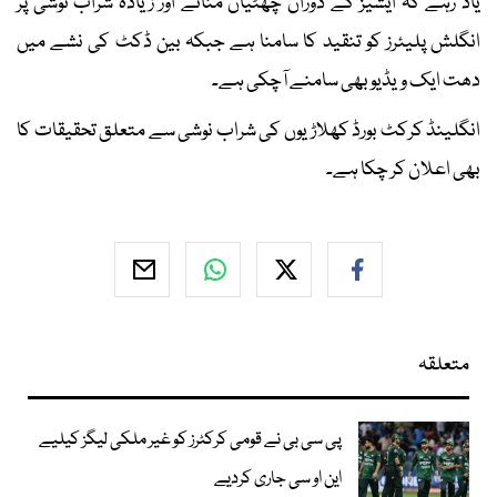
یاد رہے کہ ایشیز کے دوران چھٹیاں منانے اور زیادہ شراب نوشی پر
انگلش پلیئرز کو تنقید کا سامنا ہے جبکہ بین ڈکٹ کی نشے میں
دھت ایک ویڈیو بھی سامنے آچکی ہے۔
انگلینڈ کرکٹ بورڈ کھلاڑیوں کی شراب نوشی سے متعلق تحقیقات کا
بھی اعلان کر چکا ہے۔
متعلقہ
پی سی بی نے قومی کرکٹرز کو غیر ملکی لیگز کیلیے
این او سی جاری کردیے