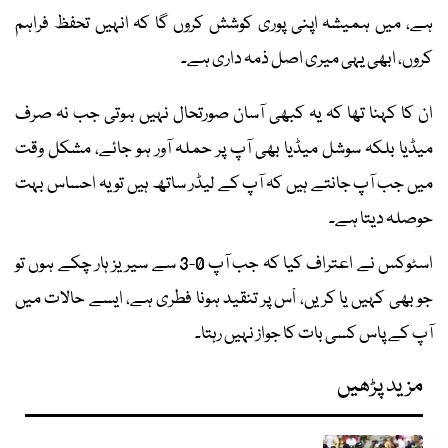
ہے، میں ہمیشہ اپنی پوری کوشش کروں گا کہ انہیں تحفظ فراہم
کروں، ابھی یہی میری اصل ذمہ داری ہے۔
ان کا کہنا تھا کہ یہ کبھی آسان صورتحال نہیں ہوتی جب نہ صرف
میڈیا بلکہ سوشل میڈیا بھی آپ پر حملہ آور ہو جائے، مشکل وقت
میں جب آپ جانتے ہیں کہ آپ کے لیڈر ساتھ ہیں تو یہ احساس بہت
حوصلہ دیتا ہے۔
اسٹوکس نے اعتراف کیا کہ جب آپ 0-3 سے سیریز ہار چکے ہوں تو
جو بھی کہیں یا کریں، اْس پر تنقید ہونا فطری ہے، ایسے حالات میں
آپ کے پاس کسی بات کا جواز نہیں رہتا۔
مزید پڑھیں