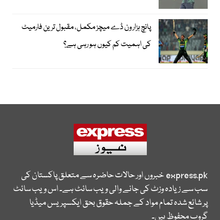
پانچ ہزار ون ڈے میچز مکمل، مقبول ترین فارمیٹ
کی اہمیت کم کیوں ہو رہی ہے؟
express.pk
خبروں اور حالات حاضرہ سے متعلق پاکستان کی
سب سے زیادہ وزٹ کی جانے والی ویب سائٹ ہے۔ اس ویب سائٹ
پر شائع شدہ تمام مواد کے جملہ حقوق بحق ایکسپریس میڈیا
گروپ محفوظ ہیں۔