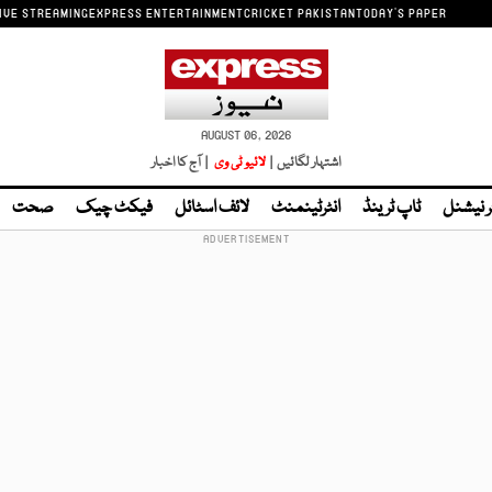
IVE STREAMING
EXPRESS ENTERTAINMENT
CRICKET PAKISTAN
TODAY'S PAPER
AUGUST 06, 2026
اشتہار لگائیں |
لائیو ٹی وی
| آج کا اخبار
ر نیشنل
ٹاپ ٹرینڈ
انٹرٹینمنٹ
لائف اسٹائل
فیکٹ چیک
صحت