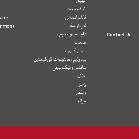
کھیل
انٹرٹینمنٹ
لائف اسٹائل
bune
ٹاپ ٹرینڈ
inment
دلچسپ و عجیب
Contact Us
صحت
سونے کے نرخ
پیٹرولیم مصنوعات کی قیمتیں
سائنس و ٹیکنالوجی
بلاگ
بزنس
ویڈیوز
جرائم