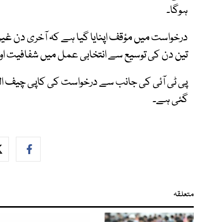
ہوگا۔
درخواست میں مؤقف اپنایا گیا ہے کہ آخری دن غیر
تین دن کی توسیع سے انتخابی عمل میں شفافیت او
پی ٹی آئی کی جانب سے درخواست کی کاپی چیف الی
گئی ہے۔
متعلقہ