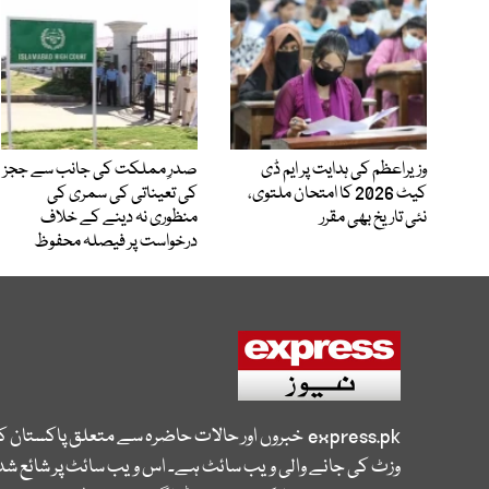
وزیراعظم کی ہدایت پر ایم ڈی
صدرِ مملکت کی جانب سے ججز
کیٹ 2026 کا امتحان ملتوی،
کی تعیناتی کی سمری کی
نئی تاریخ بھی مقرر
منظوری نہ دینے کے خلاف
درخواست پر فیصلہ محفوظ
express.pk
خبروں اور حالات حاضرہ سے متعلق پاکستان 
وزٹ کی جانے والی ویب سائٹ ہے۔ اس ویب سائٹ پر شائع شدہ