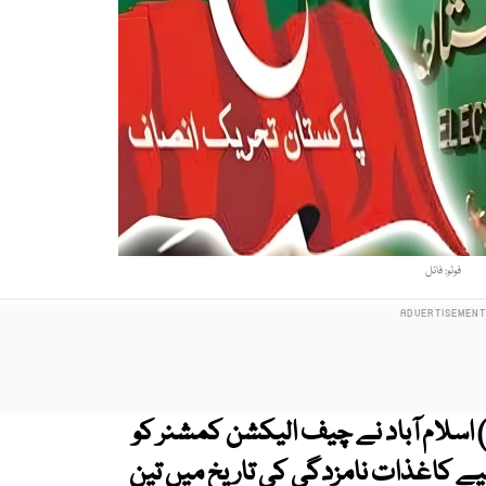
فوٹو: فائل
 اسلام آباد نے چیف الیکشن کمشنر کو
لیے کاغذات نامزدگی کی تاریخ میں تین