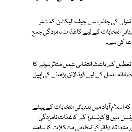
د تنولی کی جانب سے چیف الیکشن کمشنر
یاتی انتخابات کے لیے کاغذات نامزدگی جمع
کہ 26 دسمبر کو مقامی تعطیل کے باعث انتخابی عمل متاثر ہونے کا
فانہ عمل کے لیے ڈیڈ لائن بڑھانے کی اپیل
 اسلام آباد میں بلدیاتی انتخابات کے پہلے
مرحلے میں 125 یونین کونسلز شامل ہیں، ہر یونین کونسل میں 9 کونسلرز کے کاغذات نامزدگی
 متعلقہ دفاتر کو انتظامی مشکلات کا سامنا