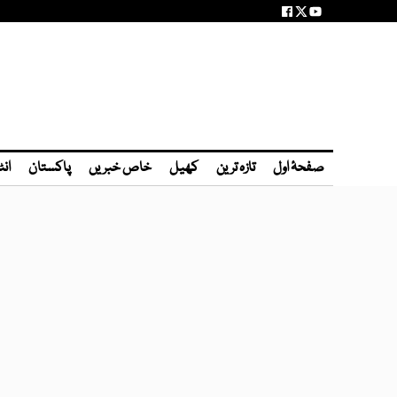
صفحۂ اول
تازہ ترین
کھیل
خاص خبریں
پاکستان
انٹ