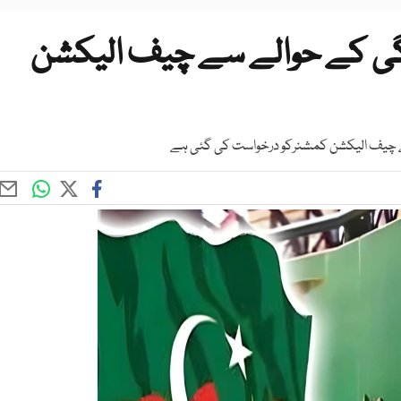
دگی کے حوالے سے چیف الیکشن
 سے چیف الیکشن کمشنرکو درخواست کی گئی ہے