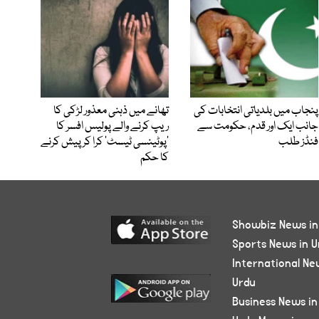
پنجاب میں بلدیاتی انتخابات کی
تھانے میں ذہنی معذور لڑکی کا
جانب ایک اور قدم، حکومت سے
ریپ کرنے والے پولیس افسر کا
فنڈز طلب
’پوٹینسی ٹیسٹ‘ کرا کر پیش کرنے
کا حکم
Showbiz News in
Sports News in U
International Ne
Urdu
Business News in