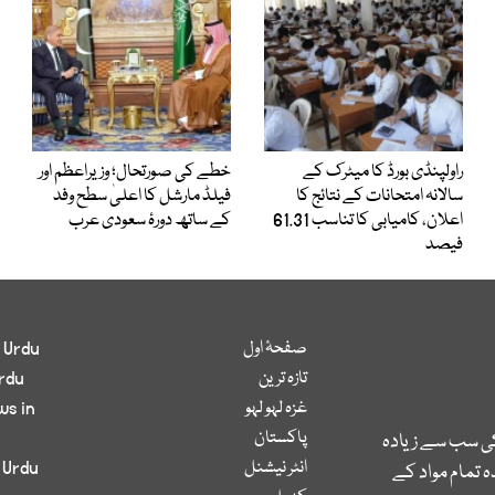
راولپنڈی بورڈ کا میٹرک کے
خطے کی صورتحال؛ وزیراعظم اور
سالانہ امتحانات کے نتائج کا
فیلڈ مارشل کا اعلیٰ سطح وفد
اعلان، کامیابی کا تناسب 61.31
کے ساتھ دورۂ سعودی عرب
فیصد
صفحۂ اول
 Urdu
تازہ ترین
rdu
غزہ لہو لہو
ws in
پاکستان
کی سب سے زیادہ
انٹر نیشنل
 Urdu
 تمام مواد کے