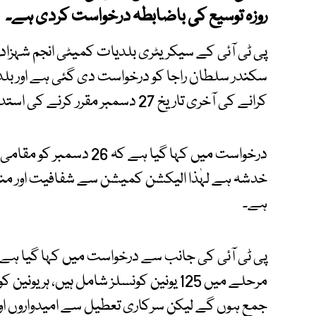
روزہ توسیع کی باضابطہ درخواست کردی ہے۔
پی ٹی آئی کے سیکریٹری بلدیات کمیٹی انجم شہزا
سکندر سلطان راجا کو درخواست دی گئی ہے اور بلد
کرانے کی آخری تاریخ 27 دسمبر مقرر کرنے کی استدعا کی ہے۔
درخواست میں کہا گیا ہے 
خدشہ ہے لہٰذا الیکشن کمیشن سے شفافیت اور منص
ہے۔
پی ٹی آئی کی جانب سے درخواست میں کہا گیا ہے کہ
جمع ہوں گے لیکن سرکاری تعطیل سے امیدواروں اور