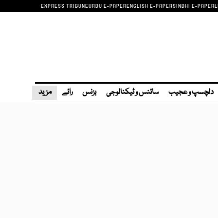
EXPRESS TRIBUNE
URDU E-PAPER
ENGLISH E-PAPER
SINDHI E-PAPER
L
دلچسپ و عجیب
سائنس و ٹیکنالوجی
بزنس
رائے
مزید