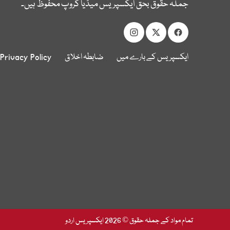
جملہ حقوق بحق ایکسپریس میڈیا گروپ محفوظ ہیں۔
ایکسپریس کے بارے میں
ضابطہ اخلاق
Privacy Policy
تمام مواد کے جملہ حقوق © 2026 ایکسپریس اردو