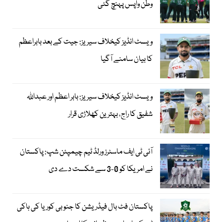
وطن واپس پہنچ گئی
ویسٹ انڈیز کیخلاف سیریز: جیت کے بعد بابراعظم
کا بیان سامنے آگیا
ویسٹ انڈیز کیخلاف سیریز: بابر اعظم اور عبداللہ
شفیق کا راج، بہترین کھلاڑی قرار
آئی ٹی ایف ماسٹرز ورلڈ ٹیم چیمپئن شپ: پاکستان
نے امریکا کو 0-3 سے شکست دے دی
پاکستان فٹ بال فیڈریشن کا جنوبی کوریا کی ہاکی