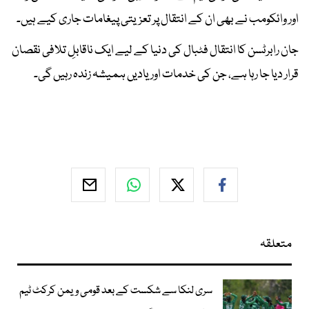
اور وائکومب نے بھی ان کے انتقال پر تعزیتی پیغامات جاری کیے ہیں۔
جان رابرٹسن کا انتقال فٹبال کی دنیا کے لیے ایک ناقابلِ تلافی نقصان
قرار دیا جا رہا ہے، جن کی خدمات اور یادیں ہمیشہ زندہ رہیں گی۔
متعلقہ
سری لنکا سے شکست کے بعد قومی ویمن کرکٹ ٹیم