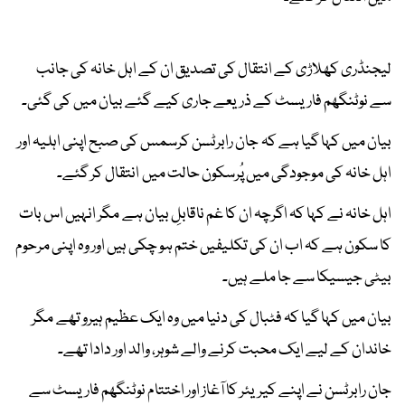
لیجنڈری کھلاڑی کے انتقال کی تصدیق ان کے اہل خانہ کی جانب
سے نوٹنگھم فاریسٹ کے ذریعے جاری کیے گئے بیان میں کی گئی۔
بیان میں کہا گیا ہے کہ جان رابرٹسن کرسمس کی صبح اپنی اہلیہ اور
اہل خانہ کی موجودگی میں پُرسکون حالت میں انتقال کر گئے۔
اہل خانہ نے کہا کہ اگرچہ ان کا غم ناقابلِ بیان ہے مگر انہیں اس بات
کا سکون ہے کہ اب ان کی تکلیفیں ختم ہو چکی ہیں اور وہ اپنی مرحوم
بیٹی جیسیکا سے جا ملے ہیں۔
بیان میں کہا گیا کہ فٹبال کی دنیا میں وہ ایک عظیم ہیرو تھے مگر
خاندان کے لیے ایک محبت کرنے والے شوہر، والد اور دادا تھے۔
جان رابرٹسن نے اپنے کیریئر کا آغاز اور اختتام نوٹنگھم فاریسٹ سے