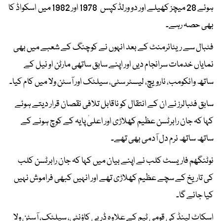
ہوئے 28 میچز کھیلے اور دو ورلڈکپس 1978 اور 1982 میں اسکواڈ کا
بھی حصہ رہے۔
فٹبال سے ریٹائرمنٹ کے بعد انہوں نے کوچنگ کے شعبے میں بھی
نمایاں خدمات سرانجام دیں اور اپنے سابق ساتھی مارٹن او نیل کے
ساتھ وائکومب، نارویچ، لیسٹر سٹی، سیلٹک اور آسٹن ولا میں کام کیا۔
سابق فٹبالرز نے ان کے انتقال کو ناقابل تلافی نقصان قرار دیتے ہوئے
کہا کہ جان رابرٹسن عظیم کھلاڑی اور اعلیٰ پایہ کے کوچ ہونے کے
ساتھ ساتھ نرم دل آدمی بھی تھے۔
نوٹنگھم فاریسٹ کلب نے اپنے بیان میں کہا کہ جان رابرٹسن کلب
کی تاریخ کے سچے عظیم کھلاڑی تھے اور انہیں کبھی فراموش نہیں
کیا جائے گا۔
اسکاٹ لینڈ کی قومی ٹیم کے علاوہ ڈربی کاؤنٹی، سیلٹک، آسٹن ولا