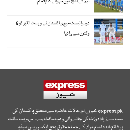
ٹیم کے اعزاز میں ظہرانے کا اہتمام
دوسرا ٹیسٹ میچ: پاکستان نے ویسٹ انڈیز کو 8
وکٹوں سے ہرا دیا
express.pk
خبروں اور حالات حاضرہ سے متعلق پاکستان کی
سب سے زیادہ وزٹ کی جانے والی ویب سائٹ ہے۔ اس ویب سائٹ
پر شائع شدہ تمام مواد کے جملہ حقوق بحق ایکسپریس میڈیا