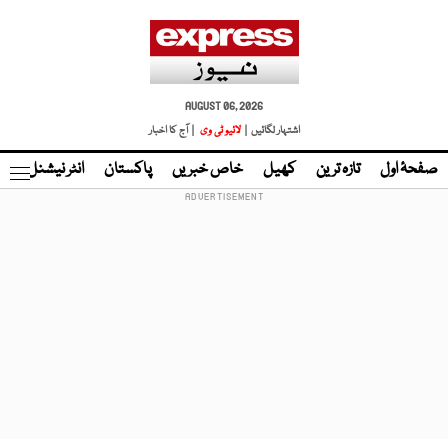
AUGUST 06, 2026
اشتہار لگائیں |
لائیو ٹی وی
| آج کا اخبار
صفحۂ اول
تازہ ترین
کھیل
خاص خبریں
پاکستان
انٹر نیشنل
ٹا