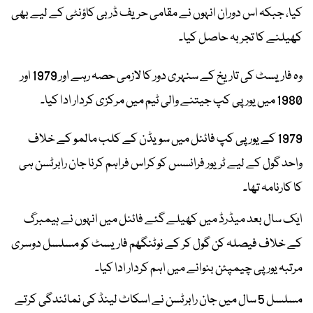
کیا، جبکہ اس دوران انہوں نے مقامی حریف ڈربی کاؤنٹی کے لیے بھی
کھیلنے کا تجربہ حاصل کیا۔
وہ فاریسٹ کی تاریخ کے سنہری دور کا لازمی حصہ رہے اور 1979 اور
1980 میں یورپی کپ جیتنے والی ٹیم میں مرکزی کردار ادا کیا۔
1979 کے یورپی کپ فائنل میں سویڈن کے کلب مالمو کے خلاف
واحد گول کے لیے ٹریور فرانسس کو کراس فراہم کرنا جان رابرٹسن ہی
کا کارنامہ تھا۔
ایک سال بعد میڈرڈ میں کھیلے گئے فائنل میں انہوں نے ہیمبرگ
کے خلاف فیصلہ کن گول کر کے نوٹنگھم فاریسٹ کو مسلسل دوسری
مرتبہ یورپی چیمپئن بنوانے میں اہم کردار ادا کیا۔
مسلسل 5 سال میں جان رابرٹسن نے اسکاٹ لینڈ کی نمائندگی کرتے