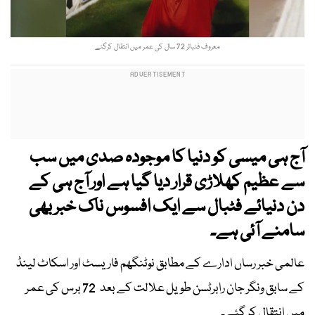
معروف فٹبالر 72 سال کی عمر میں انتقال کرگئے
آج ہی میسی کو دنیا کا موجودہ صدی میں سب
سے عظیم کھلاڑی قرار دیا گیا ہے اور آج ہی کے
دن دنیائے فٹبال سے ایک افسوس ناک خبر بھی
سامنے آئی ہے۔
عالمی خبر رساں ادارے کے مطابق نوٹنگھم فاریسٹ اور اسکاٹ لینڈ
کے سابق ونگر جان رابرٹسن طویل علالت کے بعد 72 برس کی عمر
میں انتقال کر گئے۔