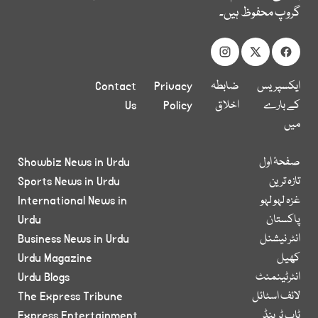
گروپ محفوظ ہیں۔
ایکسپریس
ضابطہ
Privacy
Contact
کے بارے
اخلاق
Policy
Us
میں
صفحۂ اول
Showbiz News in Urdu
تازہ ترین
Sports News in Urdu
غزہ لہو لہو
International News in
پاکستان
Urdu
انٹر نیشنل
Business News in Urdu
کھیل
Urdu Magazine
انٹرٹینمنٹ
Urdu Blogs
لائف اسٹائل
The Express Tribune
ٹاپ ٹرینڈ
Express Entertainment