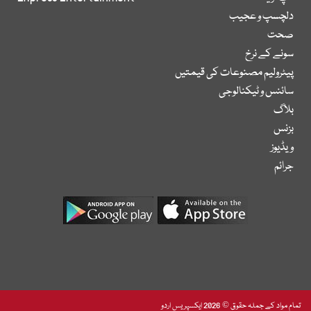
دلچسپ و عجیب
صحت
سونے کے نرخ
پیٹرولیم مصنوعات کی قیمتیں
سائنس و ٹیکنالوجی
بلاگ
بزنس
ویڈیوز
جرائم
تمام مواد کے جملہ حقوق © 2026 ایکسپریس اردو