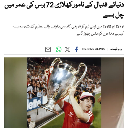
دنیائے فٹبال کے نامور کھلاڑی 72 برس کی عمر میں
چل بسے
1979 اور 1980 میں اپنی ٹیم کو تاریخی کامیابی دلوانے والے عظیم کھلاڑی ہمیشہ
کیلیے مداحوں کو اداس چھوڑ گئے
ویب ڈیسک
December 26, 2025