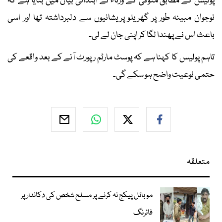
پولیس کے مطابق متوفی کے ورثاء نے ابتدائی بیان میں بتایا ہے کہ
نوجوان مبینہ طور پر گھریلو پریشانیوں سے دلبرداشتہ تھا اور اسی
باعث اس نے پھندا لگا کر اپنی جان لے لی۔
تاہم پولیس کا کہنا ہے کہ پوسٹ مارٹم رپورٹ آنے کے بعد واقعے کی
حتمی نوعیت واضح ہو سکے گی۔
متعلقہ
موبائل پیکج نہ کرنے پر مسلح شخص کی دکاندار پر
فائرنگ