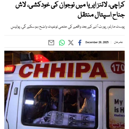
کراچی، لائنز ایریا میں نوجوان کی خودکشی، لاش
جناح اسپتال منتقل
پوسٹ مارٹم رپورٹ آنے کے بعد واقعے کی حتمی نوعیت واضح ہو سکے گی، پولیس
عامر خان
December 26, 2025