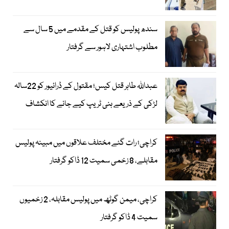
سندھ پولیس کو قتل کے مقدمے میں 5 سال سے
مطلوب اشتہاری لاہور سے گرفتار
عبداللہ طاہر قتل کیس؛ مقتول کے ڈرائیور کو 22سالہ
لڑکی کے ذریعے ہنی ٹریپ کیے جانے کا انکشاف
کراچی؛ رات گئے مختلف علاقوں میں مبینہ پولیس
مقابلے، 8 زخمی سمیت 12 ڈاکو گرفتار
کراچی، میمن گوٹھ میں پولیس مقابلہ، 2 زخمیوں
سمیت 4 ڈاکو گرفتار