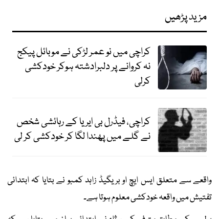
مزید پڑھیں
کراچی میں نو عمر لڑکی نے موبائل پیکج
نہ کروانے پر دلبرادشتہ ہوکر خودکشی
کرلی
کراچی، فیڈرل بی ایریا کے رہائشی شخص
نے گلے میں پھندا لگا کر خودکشی کر لی
واقعے سے متعلق ایس ایچ او بریگیڈ زاہد کمبو نے بتایا کہ ابتدائی
تفتیش میں واقعہ خودکشی معلوم ہوتا ہے۔