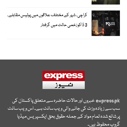
کراچی، شہر کے مختلف علاقوں میں پولیس مقابلے،
3 ڈاکو زخمی حالت میں گرفتار
express.pk
خبروں اور حالات حاضرہ سے متعلق پاکستان کی
سب سے زیادہ وزٹ کی جانے والی ویب سائٹ ہے۔ اس ویب سائٹ
پر شائع شدہ تمام مواد کے جملہ حقوق بحق ایکسپریس میڈیا
گروپ محفوظ ہیں۔