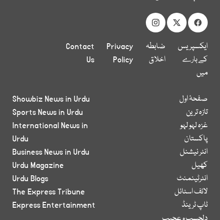
ایکسپریس
ضابطہ
Privacy
Contact
کے بارے
اخلاق
Policy
Us
میں
صفحۂ اول
Showbiz News in Urdu
تازہ ترین
Sports News in Urdu
غزہ لہو لہو
International News in
پاکستان
Urdu
انٹر نیشنل
Business News in Urdu
کھیل
Urdu Magazine
انٹرٹینمنٹ
Urdu Blogs
لائف اسٹائل
The Express Tribune
ٹاپ ٹرینڈ
Express Entertainment
دلچسپ و عجیب