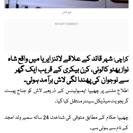
فوٹو فائل
شہر قائد کے علاقے لائنز ایریا میں واقع شاہ
کراچی:
نواز بھٹو کالونی، کرن بیکری کے قریب ایک گھر
سے نوجوان کی پھندا لگی لاش برآمد ہوئی۔
اطلاع ملنے پر چھیپا ایمبولینس کے ذریعے لاش کو جناح پوسٹ
گریجویٹ میڈیکل سینٹر منتقل کیا گیا۔
چھیپا حکام کے مطابق متوفی کی شناخت 24 سالہ سمیر ولد امجد
کے نام سے ہوئی ہے۔