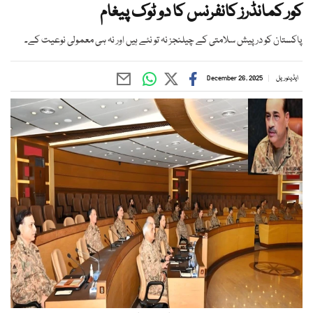
کور کمانڈرز کانفرنس کا دو ٹوک پیغام
پاکستان کو درپیش سلامتی کے چیلنجز نہ تو نئے ہیں اور نہ ہی معمولی نوعیت کے۔
ایڈیٹوریل
December 26, 2025