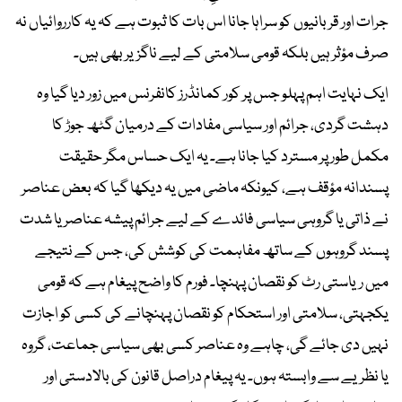
جرات اور قربانیوں کو سراہا جانا اس بات کا ثبوت ہے کہ یہ کارروائیاں نہ
صرف مؤثر ہیں بلکہ قومی سلامتی کے لیے ناگزیر بھی ہیں۔
ایک نہایت اہم پہلو جس پر کور کمانڈرز کانفرنس میں زور دیا گیا وہ
دہشت گردی، جرائم اور سیاسی مفادات کے درمیان گٹھ جوڑ کا
مکمل طور پر مسترد کیا جانا ہے۔ یہ ایک حساس مگر حقیقت
پسندانہ مؤقف ہے، کیونکہ ماضی میں یہ دیکھا گیا کہ بعض عناصر
نے ذاتی یا گروہی سیاسی فائدے کے لیے جرائم پیشہ عناصر یا شدت
پسند گروہوں کے ساتھ مفاہمت کی کوشش کی، جس کے نتیجے
میں ریاستی رٹ کو نقصان پہنچا۔ فورم کا واضح پیغام ہے کہ قومی
یکجہتی، سلامتی اور استحکام کو نقصان پہنچانے کی کسی کو اجازت
نہیں دی جائے گی، چاہے وہ عناصر کسی بھی سیاسی جماعت، گروہ
یا نظریے سے وابستہ ہوں۔ یہ پیغام دراصل قانون کی بالادستی اور