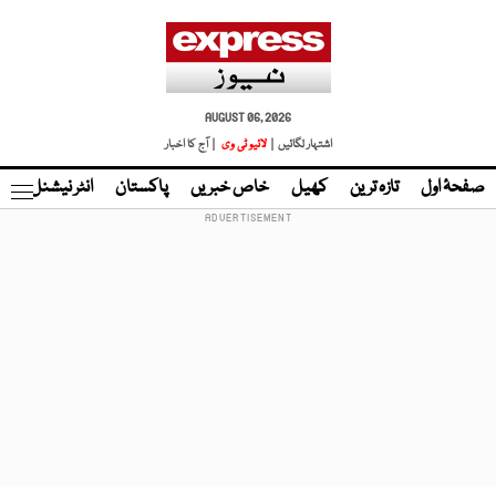
AUGUST 06, 2026
اشتہار لگائیں |
لائیو ٹی وی
| آج کا اخبار
صفحۂ اول
تازہ ترین
کھیل
خاص خبریں
پاکستان
انٹر نیشنل
ٹا