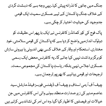
جنگ میں جانوں کا نذرانہ پیش کیا۔ یہی وجہ ہے کہ دہشت گردی
کے خلاف جنگ پاکستان کے لیے عسکری سمیت ایک قومی
جدوجہد کی حیثیت اختیار کر چکی ہے۔
پاک فوج کی کور کمانڈرز کانفرنس نے ایک بار پھر اس حقیقت کو
دوٹوک انداز میں واضح کر دیا ہے کہ پاکستان کی قومی سلامتی، خود
مختاری، استحکام اور وقار کے خلاف کسی بھی اندرونی یا بیرونی سازش
کو ہرگز برداشت نہیں کیا جائے گا۔ یہ کانفرنس محض ایک رسمی
عسکری اجلاس نہیں بلکہ ریاستِ پاکستان کی مجموعی سمت،
ترجیحات اور قومی بیانیے کا بھرپور ترجمان ہے۔
چیف آف آرمی اسٹاف و چیف آف ڈیفنس فورسز فیلڈ مارشل سید
عاصم منیر کی زیر صدارت منعقد ہونے والی اس کانفرنس میں جن
خیالات اور فیصلوں کا اظہار کیا گیا، وہ اس امر کی نشاندہی کرتے ہیں