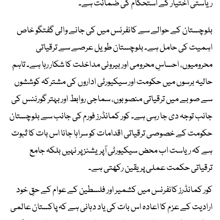
ریاستی اختیار کے استحکام کی ضمانت ہے۔
بلوچستان کے حوالے سے کانفرنس میں کی جانے والی گفتگو خاص
اہمیت کی حامل ہے۔ بلوچستان طویل عرصے سے ترقیاتی
محرومیوں، احساسِ محرومی اور بیرونی مداخلت کا شکار رہا ہے۔ تاہم
حالیہ برسوں میں حکومت اور سیکیورٹی اداروں کی مشترکہ کوششوں
سے صوبے میں ترقیاتی منصوبوں، سماجی روابط اور بہتر گورننس کی
جانب توجہ دی جا رہی ہے۔ کور کمانڈرز فورم کی جانب سے بلوچستان
حکومت کے خصوصی ترقیاتی اقدامات کو سراہا جانا اس بات کا ثبوت
ہے کہ ریاست اب محض سیکیورٹی آپریشنز پر نہیں بلکہ جامع
ترقیاتی حکمت عملی پر یقین رکھتی ہے۔
کور کمانڈرز کانفرنس میں کشمیر اور فلسطین کے عوام کے حقِ خود
ارادیت کے عزم کا اعادہ اس بات کی یاد دہانی ہے کہ پاکستان عالمی