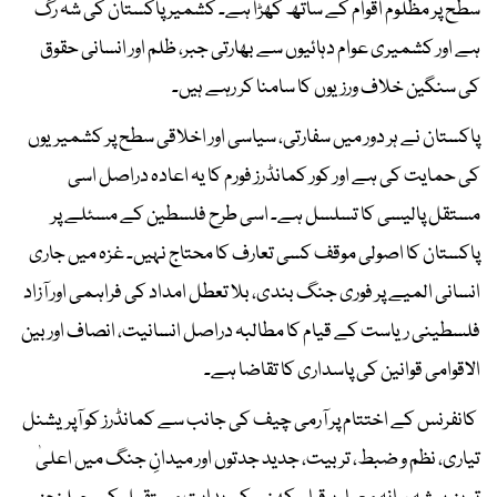
سطح پر مظلوم اقوام کے ساتھ کھڑا ہے۔ کشمیر پاکستان کی شہ رگ
ہے اور کشمیری عوام دہائیوں سے بھارتی جبر، ظلم اور انسانی حقوق
کی سنگین خلاف ورزیوں کا سامنا کر رہے ہیں۔
پاکستان نے ہر دور میں سفارتی، سیاسی اور اخلاقی سطح پر کشمیریوں
کی حمایت کی ہے اور کور کمانڈرز فورم کا یہ اعادہ دراصل اسی
مستقل پالیسی کا تسلسل ہے۔ اسی طرح فلسطین کے مسئلے پر
پاکستان کا اصولی موقف کسی تعارف کا محتاج نہیں۔ غزہ میں جاری
انسانی المیے پر فوری جنگ بندی، بلا تعطل امداد کی فراہمی اور آزاد
فلسطینی ریاست کے قیام کا مطالبہ دراصل انسانیت، انصاف اور بین
الاقوامی قوانین کی پاسداری کا تقاضا ہے۔
کانفرنس کے اختتام پر آرمی چیف کی جانب سے کمانڈرز کو آپریشنل
تیاری، نظم و ضبط، تربیت، جدید جدتوں اور میدانِ جنگ میں اعلیٰ