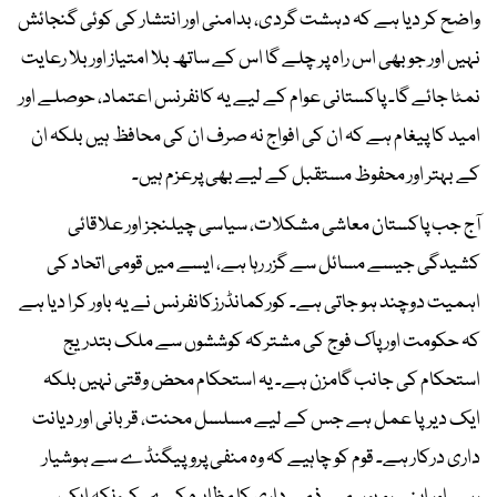
واضح کر دیا ہے کہ دہشت گردی، بدامنی اور انتشار کی کوئی گنجائش
نہیں اور جو بھی اس راہ پر چلے گا اس کے ساتھ بلا امتیاز اور بلا رعایت
نمٹا جائے گا۔ پاکستانی عوام کے لیے یہ کانفرنس اعتماد، حوصلے اور
امید کا پیغام ہے کہ ان کی افواج نہ صرف ان کی محافظ ہیں بلکہ ان
کے بہتر اور محفوظ مستقبل کے لیے بھی پرعزم ہیں۔
آج جب پاکستان معاشی مشکلات، سیاسی چیلنجز اور علاقائی
کشیدگی جیسے مسائل سے گزر رہا ہے، ایسے میں قومی اتحاد کی
اہمیت دوچند ہو جاتی ہے۔ کورکمانڈرزکانفرنس نے یہ باور کرا دیا ہے
کہ حکومت اور پاک فوج کی مشترکہ کوششوں سے ملک بتدریج
استحکام کی جانب گامزن ہے۔ یہ استحکام محض وقتی نہیں بلکہ
ایک دیرپا عمل ہے جس کے لیے مسلسل محنت، قربانی اور دیانت
داری درکار ہے۔ قوم کو چاہیے کہ وہ منفی پروپیگنڈے سے ہوشیار