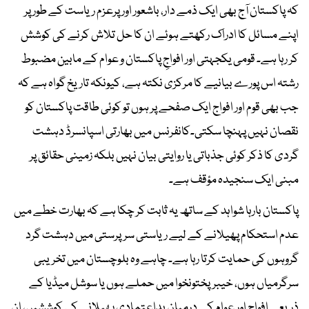
کہ پاکستان آج بھی ایک ذمے دار، باشعور اور پرعزم ریاست کے طور پر
اپنے مسائل کا ادراک رکھتے ہوئے ان کا حل تلاش کرنے کی کوشش
کر رہا ہے۔ قومی یکجہتی اور افواجِ پاکستان و عوام کے مابین مضبوط
رشتہ اس پورے بیانیے کا مرکزی نکتہ ہے، کیونکہ تاریخ گواہ ہے کہ
جب بھی قوم اور افواج ایک صفحے پر ہوں تو کوئی طاقت پاکستان کو
نقصان نہیں پہنچا سکتی۔کانفرنس میں بھارتی اسپانسرڈ دہشت
گردی کا ذکر کوئی جذباتی یا روایتی بیان نہیں بلکہ زمینی حقائق پر
مبنی ایک سنجیدہ مؤقف ہے۔
پاکستان بارہا شواہد کے ساتھ یہ ثابت کر چکا ہے کہ بھارت خطے میں
عدم استحکام پھیلانے کے لیے ریاستی سرپرستی میں دہشت گرد
گروہوں کی حمایت کرتا رہا ہے۔ چاہے وہ بلوچستان میں تخریبی
سرگرمیاں ہوں، خیبرپختونخوا میں حملے ہوں یا سوشل میڈیا کے
ذریعے افواج اور عوام کے درمیان بداعتمادی پھیلانے کی کوششیں، ان