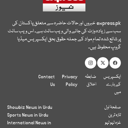
express.pk
خبروں اور حالات حاضرہ سے متعلق پاکستان کی
سب سے زیادہ وزٹ کی جانے والی ویب سائٹ ہے۔ اس ویب سائٹ
پر شائع شدہ تمام مواد کے جملہ حقوق بحق ایکسپریس میڈیا
گروپ محفوظ ہیں۔
ایکسپریس
ضابطہ
Privacy
Contact
کے بارے
اخلاق
Policy
Us
میں
صفحۂ اول
Showbiz News in Urdu
تازہ ترین
Sports News in Urdu
غزہ لہو لہو
International News in