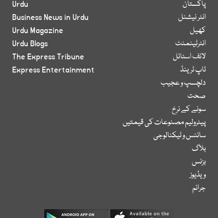
پاکستان
Urdu
انٹر نیشنل
Business News in Urdu
کھیل
Urdu Magazine
انٹرٹینمنٹ
Urdu Blogs
لائف اسٹائل
The Express Tribune
ٹاپ ٹرینڈ
Express Entertainment
دلچسپ و عجیب
صحت
سونے کے نرخ
پیٹرولیم مصنوعات کی قیمتیں
سائنس و ٹیکنالوجی
بلاگ
بزنس
ویڈیوز
جرائم