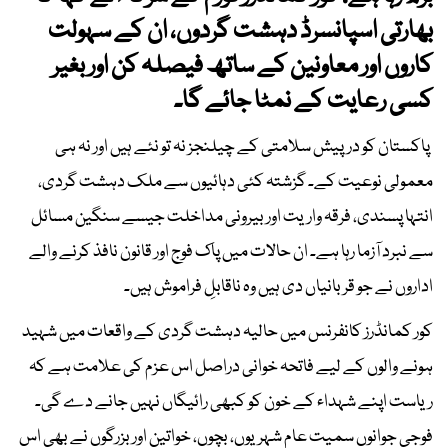
بھارتی اسپانسرڈ دہشت گردوں، ان کے سہولت
کاروں اور معاونین کے ساتھ فیصلہ کن اور بغیر
کسی رعایت کے نمٹا جائے گا۔
پاکستان کو درپیش سلامتی کے چیلنجز نہ تو نئے ہیں اور نہ ہی
معمولی نوعیت کے۔ گزشتہ کئی دہائیوں سے ملک دہشت گردی،
انتہا پسندی، فرقہ واریت اور بیرونی مداخلت جیسے سنگین مسائل
سے نبرد آزما رہا ہے۔ ان حالات میں پاک فوج اور قانون نافذ کرنے والے
اداروں نے جو قربانیاں دی ہیں وہ ناقابلِ فراموش ہیں۔
کور کمانڈرز کانفرنس میں حالیہ دہشت گردی کے واقعات میں شہید
ہونے والوں کے لیے فاتحہ خوانی دراصل اس عزم کی علامت ہے کہ
ریاست اپنے شہداء کے خون کو کبھی رائیگاں نہیں جانے دے گی۔
فوجی جوانوں سمیت عام شہریوں، بچوں، خواتین اور بزرگوں نے بھی اس