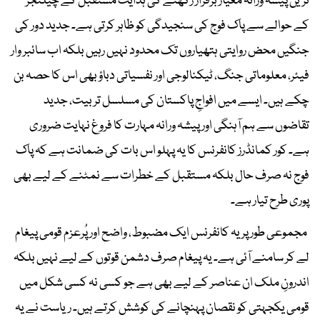
ترین پیشہ ورانہ معیار برقرار رکھنے کی ہدایت مستقبل کے چیلنجز
کے حوالے سے پاک فوج کی سنجیدگی کو ظاہر کرتی ہے۔ جدید دور کی
جنگیں محض روایتی ہتھیاروں تک محدود نہیں رہیں بلکہ اب سائبر وار
فیئر، معلوماتی جنگ، ٹیکنالوجی اور نفسیاتی دباؤ بھی اس کا حصہ بن
چکے ہیں۔ ایسے میں افواجِ پاکستان کی مسلسل تربیت، جدید
تقاضوں سے ہم آہنگی اور پیشہ ورانہ مہارت کا فروغ نہایت ضروری
ہے۔ کور کمانڈرز کانفرنس کا یہ پہلو اس بات کی ضمانت ہے کہ پاک
فوج نہ صرف حال بلکہ مستقبل کے خطرات سے نمٹنے کے لیے بھی
پوری طرح تیار ہے۔
مجموعی طور پر یہ کانفرنس ایک مضبوط، واضح اور پُرعزم قومی پیغام
لے کر سامنے آئی ہے۔ یہ پیغام صرف دشمن قوتوں کے لیے نہیں بلکہ
اندرونِ ملک ان عناصر کے لیے بھی ہے جو کسی نہ کسی شکل میں
قومی یکجہتی کو نقصان پہنچانے کی کوشش کرتے ہیں۔ ریاست نے یہ