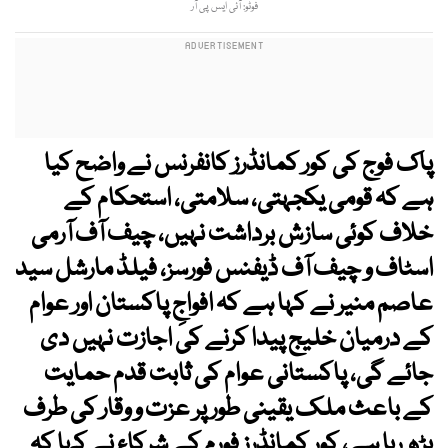
فوٹو: آئی ایس پی آر
پاک فوج کی کور کمانڈرز کانفرنس نے واضح کیا
ہے کہ قومی یکجہتی، سلامتی، استحکام کے
خلاف کوئی سازش برداشت نہیں، چیف آف آرمی
اسٹاف و چیف آف ڈیفنس فورسز، فیلڈ مارشل سید
عاصم منیر نے کہا ہے کہ افواجِ پاکستان اور عوام
کے درمیان خلیج پیدا کرنے کی اجازت نہیں دی
جائے گی، پاکستانی عوام کی ثابت قدم حمایت
کے باعث ملک یقینی طور پر عزت و وقار کی طرف
بڑھ رہا ہے، کور کمانڈرز فورم کے شرکاء نے کہا کہ