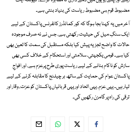
رہے اور اپنے رویوں میں ذمے داری کا مظاہرہ کرے، کیونکہ ایک
مضبوط قوم ہی مضبوط ریاست کی بنیاد بنتی ہے۔
آخر میں یہ کہنا بجا ہوگا کہ کور کمانڈرز کانفرنس پاکستان کے لیے
ایک سنگِ میل کی حیثیت رکھتی ہے، جس نے نہ صرف موجودہ
حالات کا واضح تجزیہ پیش کیا بلکہ مستقبل کی سمت کا تعین بھی
کیا ہے۔ قومی یکجہتی، سلامتی اور استحکام کے خلاف کسی بھی
سازش کو ناکام بنانے کے لیے ریاست پوری طرح پرعزم ہے، اور افواجِ
پاکستان عوام کی حمایت کے ساتھ ہر چیلنج کا مقابلہ کرنے کے لیے
تیار ہیں۔ یہی عزم، یہی اتحاد اور یہی قربانیاں پاکستان کو عزت، وقار اور
ترقی کی راہ پر گامزن رکھیں گی۔