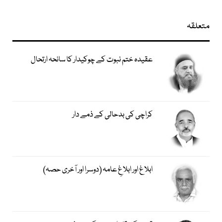
متعلقہ
عقیدہ ختم نبوت کے چوکیدار کا سانحہ ارتحال
کراچی کی بدحالی کے ذمے دار
ابلاغ اور ابلاغِ عامہ (دوسرا اور آخری حصہ)