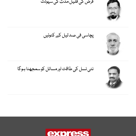
قرض کی قلیل مدت کی سہولت
پچاسی فی صد تیل کے کنوئیں
نئی نسل کی طاقت اور مسائل کو سمجھنا ہوگا