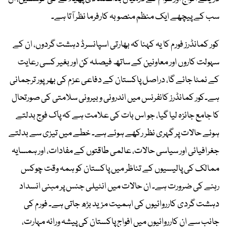
سب کے پیچھے ایک منظم منصوبہ کارفرما نظر آتا ہے۔
کور کمانڈرز فورم کا یہ کہنا کہ بھارتی اسپانسرڈ دہشت گردوں، ان کے
سہولت کاروں اور معاونین کے ساتھ فیصلہ کن اور بغیر کسی رعایت
کے نمٹا جائے گا، دراصل پاکستان کے دفاعی عزم کی بھرپور ترجمانی
ہے۔کور کمانڈرز کانفرنس میں اندرونی و بیرونی سلامتی کی صورتحال
کا جامع جائزہ لیا گیا، جو اس بات کی علامت ہے کہ پاک فوج بدلتے
ہوئے حالات پر گہری نظر رکھے ہوئے ہے۔ خطے میں تیزی سے بدلتے
جغرافیائی اور سیاسی حالات، عالمی طاقتوں کے مفادات، اور ہمسایہ
ممالک کی پالیسیوں کے تناظر میں پاکستان کو ہمہ وقت چوکس
رہنے کی ضرورت ہے۔ ان حالات میں انٹیلی جنس پر مبنی انسداد
دہشت گردی کارروائیوں کی اہمیت مزید بڑھ جاتی ہے۔ فورم کی
جانب سے ان کارروائیوں میں افواجِ پاکستان کی پیشہ ورانہ مہارت،