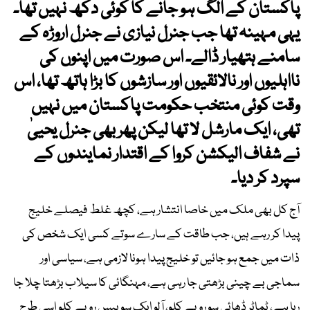
پاکستان کے الگ ہو جانے کا کوئی دکھ نہیں تھا۔
یہی مہینہ تھا جب جنرل نیازی نے جنرل اروڑہ کے
سامنے ہتھیار ڈالے۔ اس صورت میں اپنوں کی
نااہلیوں اور نالائقیوں اور سازشوں کا بڑا ہاتھ تھا، اس
وقت کوئی منتخب حکومت پاکستان میں نہیں
تھی، ایک مارشل لا تھا لیکن پھر بھی جنرل یحییٰ
نے شفاف الیکشن کروا کے اقتدار نمایندوں کے
سپرد کر دیا۔
آج کل بھی ملک میں خاصا انتشار ہے، کچھ غلط فیصلے خلیج
پیدا کر رہے ہیں، جب طاقت کے سارے سوتے کسی ایک شخص کی
ذات میں جمع ہو جائیں تو خلیج پیدا ہونا لازمی ہے، سیاسی اور
سماجی بے چینی بڑھتی جا رہی ہے، مہنگائی کا سیلاب بڑھتا چلا جا
رہا ہے، ٹماٹر ڈھائی سو روپے کلو، آلو ایک سو بیس روپے کلو اسی طرح