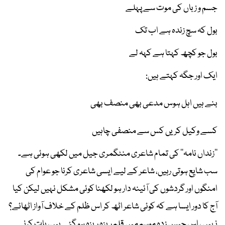
جسم و زباں کی موت سے پہلے
بول کہ سچ زندہ ہے اب تک
بول جو کچھ کہتا ہے کہہ لے
ایک اور جگہ کہتے ہیں:
بنے ہیں اہل ہوس مدعی بھی منصف بھی
کسے وکیل کریں کس سے منصفی چاہیں
’’زنداں نامہ‘‘ کی تمام شاعری منٹگمری جیل میں لکھی ہوئی ہے۔
سب شایع ہوتی رہیں، شاعر کے لیے ایسی شاعری کرنا جو عوام کی
امنگوں اور گردشوں کی آئینہ دار ہو لکھنا کوئی مشکل نہیں لیکن کیا
آج کا دور ایسا ہے کہ کوئی شاعر اٹھ کر اس ظلم کے خلاف آواز اٹھائے؟
نہیں ، اس حبس زدہ موسم میں قلم ریزہ ریزہ ہو گئے ہیں، بات کرنی