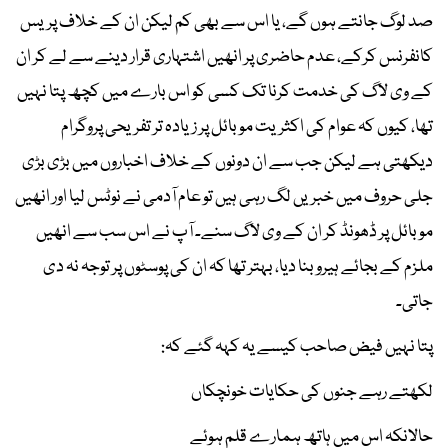
صد لوگ جانتے ہوں گے، یا اس سے بھی کم لیکن ان کے خلاف پریس
کانفرنس کرکے، عدم حاضری پر انھیں اشتہاری قرار دینے سے لے کر ان
کے وی لاگ کی خدمت کرنا تک کسی کو اس بارے میں کچھ پتا نہیں
تھا، کیوں کہ عوام کی اکثریت موبائل پر زیادہ تر تفریحی پروگرام
دیکھتی ہے لیکن جب سے ان دونوں کے خلاف اخباروں میں بڑی بڑی
جلی حروف میں خبریں لگ رہی ہیں تو عام آدمی نے نوٹس لیا اور انھیں
موبائل پر ڈھونڈ کر ان کے وی لاگ سنے۔ آپ نے اس سب سے انھیں
ملزم کے بجائے ہیرو بنا دیا، بہتر تھا کہ ان کی پوسٹوں پر توجہ نہ دی
جاتی۔
پتا نہیں فیض صاحب کیسے یہ کہہ گئے کہ:
لکھتے رہے جنوں کی حکایات خونچکاں
حالانکہ اس میں ہاتھ ہمارے قلم ہوئے