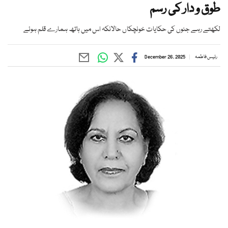
طوق و دار کی رسم
لکھتے رہے جنوں کی حکایات خونچکاں حالانکہ اس میں ہاتھ ہمارے قلم ہوئے
رئیس فاطمہ
December 26, 2025