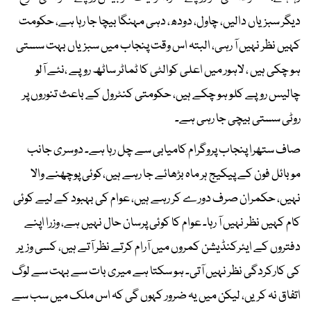
دیگر سبزیاں دالیں، چاول، دودھ، دہی مہنگا بیچا جا رہا ہے، حکومت
کہیں نظر نہیں آ رہی، البتہ اس وقت پنجاب میں سبزیاں بہت سستی
ہو چکی ہیں ، لاہور میں اعلی کوالٹی کا ٹماٹر ساٹھ روپے ،نئے آلو
چالیس روپے کلو ہو چکے ہیں، حکومتی کنٹرول کے باعث تنوروں پر
روٹی سستی بیچی جا رہی ہے۔
صاف ستھرا پنجاب پروگرام کامیابی سے چل رہا ہے۔ دوسری جانب
موبائل فون کے پیکیج ہر ماہ بڑھائے جا رہے ہیں،کوئی پوچھنے والا
نہیں، حکمران صرف دورے کر رہے ہیں، عوام کی بہبود کے لیے کوئی
کام کہیں نظر نہیں آ رہا۔ عوام کا کوئی پرسان حال نہیں ہے، وزرا اپنے
دفتروں کے ایئرکنڈیشن کمروں میں آرام کرتے نظر آتے ہیں، کسی وزیر
کی کارکردگی نظر نہیں آتی۔ ہو سکتا ہے میری بات سے بہت سے لوگ
اتفاق نہ کریں، لیکن میں یہ ضرور کہوں گی کہ اس ملک میں سب سے