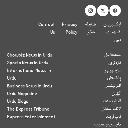
ایکسپریس
ضابطہ
Privacy
Contact
کے بارے
اخلاق
Policy
Us
میں
صفحۂ اول
Showbiz News in Urdu
تازہ ترین
Sports News in Urdu
غزہ لہو لہو
International News in
پاکستان
Urdu
انٹر نیشنل
Business News in Urdu
کھیل
Urdu Magazine
انٹرٹینمنٹ
Urdu Blogs
لائف اسٹائل
The Express Tribune
ٹاپ ٹرینڈ
Express Entertainment
دلچسپ و عجیب