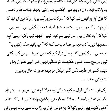
بھی کرتی تھی بلکہ کئی ایک کالموں میں پرویز مشرف کو بھی نشانہ
بنایا، تب ایک دن دوپہر میں ایکسپریس کے ایڈیٹر جناب طاہر نجمی
کا فون آیا اور انھوں نے کہا کہ ’’شوکت عزیز کے پی آر او کا فون آیا تھا کہ
آپ اپنے کالموں میں بہت سخت زبان استعمال کرتی ہیں۔ ‘‘ یہ بھی
کہا کہ ’’وہ خاتون ہیں اس لیے ہم خود انھیں کچھ نہیں کہہ رہے آپ
سمجھا دیں۔‘‘ تب نجمی صاحب نے کہا کہ ’’آپ ہاتھ ہلکا رکھیں۔‘‘
تب میں نے کالموں کا رخ بدل دیا، کیونکہ میں تعریف نہیں کر سکتی
تھی اور سچ سننا کسی حکومت کو منظور نہیں، اس لیے عنوان بدل
دیے، کسی اور طرف نکل گئی لیکن موجودہ صورت حال پر میری
تشویش بجا ہے۔
ایک اور بات کی طرف حکومت کی توجہ دلانا چاہتی ہوں، وہ ہے شہزاد
اکبر اور عادل راجہ کے خلاف حکومتی ایکشن، چند دن پہلے تک عام
آدمی کو پتا بھی نہیں تھا کہ یہ دونوں کون ہیں؟ بہت سے بہت بیس فی