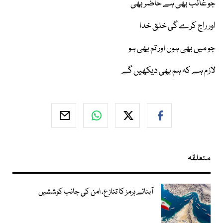
جو غائب بھی ہے حاضر بھی
اور راج کرے گی خلق خدا
جو میں بھی ہوں اور تم بھی ہو
لازم ہے کہ ہم بھی دیکھیں گے
متعلقہ
آبنائے ہرمز کا تنازع، امن کی جانب کوششیں