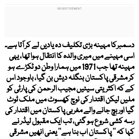
دسمبرکا مہینہ بڑی تکلیف دہ یادیں لے کر آتا ہے۔
اسی مہینے میں میری والدہ کا انتقال ہوا تھا، یہی
مہینہ تھا جب 1971 میں ہمارا وطن دو ٹکڑے ہو
کر مشرقی پاکستان بنگلہ دیش بن گیا، باوجود اس
کے کہ اکثریتی سیٹیں مجیب الرحمن کی پارٹی کو
ملیں لیکن اقتدار کی نوچ کھسوٹ میں ملک ٹوٹ
گیا اور بچ جانے والے مغربی پاکستان میں اقتدار کی
رسہ کشی شروع ہو گئی، تب ایک مقبول لیڈر نے
کہا کہ ’’ پاکستان اب بنا ہے‘‘ یعنی انھیں مشرقی