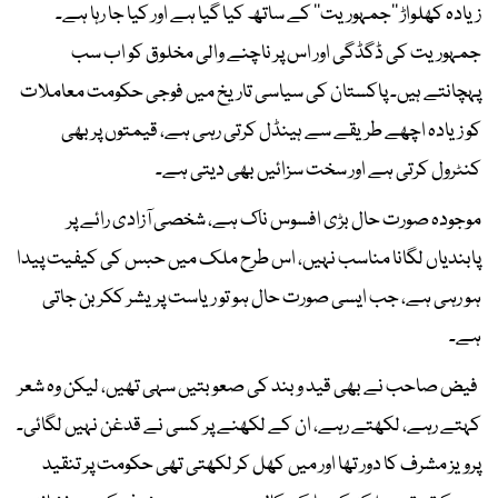
زیادہ کھلواڑ ’’جمہوریت‘‘ کے ساتھ کیا گیا ہے اور کیا جا رہا ہے۔
جمہوریت کی ڈگڈگی اور اس پر ناچنے والی مخلوق کو اب سب
پہچانتے ہیں۔ پاکستان کی سیاسی تاریخ میں فوجی حکومت معاملات
کو زیادہ اچھے طریقے سے ہینڈل کرتی رہی ہے، قیمتوں پر بھی
کنٹرول کرتی ہے اور سخت سزائیں بھی دیتی ہے۔
موجودہ صورت حال بڑی افسوس ناک ہے، شخصی آزادی رائے پر
پابندیاں لگانا مناسب نہیں، اس طرح ملک میں حبس کی کیفیت پیدا
ہو رہی ہے، جب ایسی صورت حال ہو تو ریاست پریشر ککر بن جاتی
ہے۔
فیض صاحب نے بھی قید و بند کی صعوبتیں سہی تھیں، لیکن وہ شعر
کہتے رہے، لکھتے رہے، ان کے لکھنے پر کسی نے قدغن نہیں لگائی۔
پرویز مشرف کا دور تھا اور میں کھل کر لکھتی تھی حکومت پر تنقید