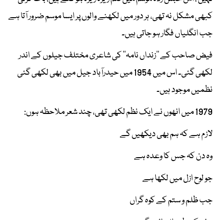
کبھی مشکل نہ تھی، ہر دور میں لکھنے والوں پر ایسا موسم ضرور آتا ہے
جب انگلیاں فگار ہو جاتی ہیں۔
فیض صاحب کے ’’زنداں نامہ‘‘ کی شاعری مختلف جیلوں کے اندر
لکھی گئی۔ اس میں 1954 میں حیدرآباد جیل میں بھی لکھی گئی
نظمیں موجود ہیں۔
1979 میں انھوں نے ایک نظم لکھی تھی، چند شعر ملاحظہ ہوں:
لازم ہے کہ ہم بھی دیکھیں گے
وہ دن کہ جس کا وعدہ ہے
جو لوح ازل میں لکھا ہے
جب ظلم و ستم کے کوہ گراں