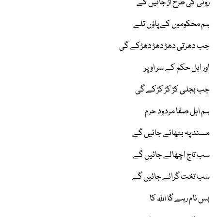
روئی کی طرح اڑ جائیں گے
ہم محکوموں کے پاؤں تلے
جب دھرتی دھڑ دھڑ دھڑکے گی
اور اہل حکم کے سر اوپر
جب بجلی کڑ کڑ کڑکے گی
ہم اہل صفا مردود حرم
مسند پہ بٹھائے جائیں گے
سب تاج اچھالے جائیں گے
سب تخت گرائے جائیں گے
بس نام رہے گا اللہ کا