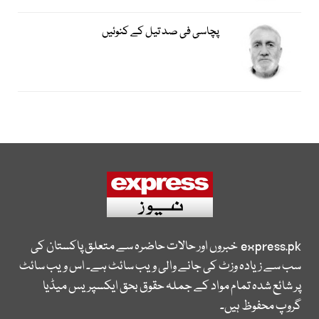
پچاسی فی صد تیل کے کنوئیں
express.pk
خبروں اور حالات حاضرہ سے متعلق پاکستان کی
سب سے زیادہ وزٹ کی جانے والی ویب سائٹ ہے۔ اس ویب سائٹ
پر شائع شدہ تمام مواد کے جملہ حقوق بحق ایکسپریس میڈیا
گروپ محفوظ ہیں۔