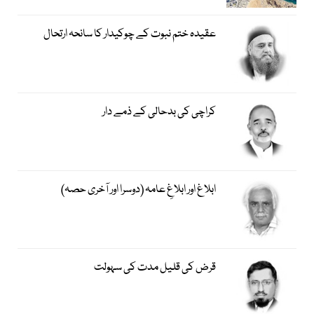
عقیدہ ختم نبوت کے چوکیدار کا سانحہ ارتحال
کراچی کی بدحالی کے ذمے دار
ابلاغ اور ابلاغِ عامہ (دوسرا اور آخری حصہ)
قرض کی قلیل مدت کی سہولت