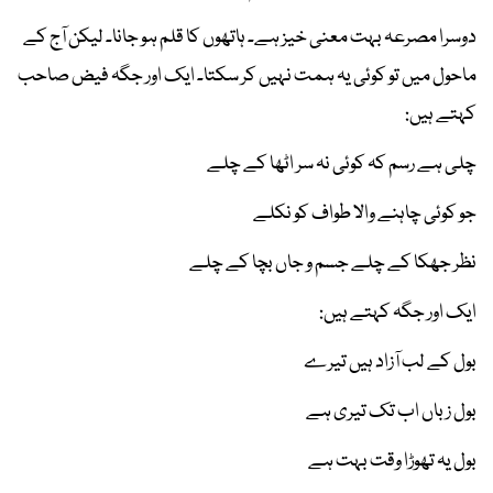
دوسرا مصرعہ بہت معنی خیز ہے۔ ہاتھوں کا قلم ہو جانا۔ لیکن آج کے
ماحول میں تو کوئی یہ ہمت نہیں کر سکتا۔ ایک اور جگہ فیض صاحب
کہتے ہیں:
چلی ہے رسم کہ کوئی نہ سر اٹھا کے چلے
جو کوئی چاہنے والا طواف کو نکلے
نظر جھکا کے چلے جسم و جاں بچا کے چلے
ایک اور جگہ کہتے ہیں:
بول کے لب آزاد ہیں تیرے
بول زباں اب تک تیری ہے
بول یہ تھوڑا وقت بہت ہے