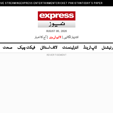
IVE STREAMING
EXPRESS ENTERTAINMENT
CRICKET PAKISTAN
TODAY'S PAPER
AUGUST 06, 2026
اشتہار لگائیں |
لائیو ٹی وی
| آج کا اخبار
ر نیشنل
ٹاپ ٹرینڈ
انٹرٹینمنٹ
لائف اسٹائل
فیکٹ چیک
صحت