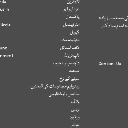
تازہ ترین
rdu
غزہ لہو لہو
ws in
پاکستان
کی سب سے زیادہ
انٹر نیشنل
 Urdu
 تمام مواد کے
کھیل
انٹرٹینمنٹ
لائف اسٹائل
bune
ٹاپ ٹرینڈ
inment
دلچسپ و عجیب
Contact Us
صحت
سونے کے نرخ
پیٹرولیم مصنوعات کی قیمتیں
سائنس و ٹیکنالوجی
بلاگ
بزنس
ویڈیوز
جرائم