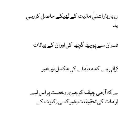
اں بار بار اعلیٰ مالیت کے ٹھیکے حاصل کر رہی
ا۔
افسران سے پوچھ گچھ کی اور ان کے بیانات
 کرائی ہے کہ معاملے کی مکمل اور غیر
ہے کہ آرمی چیف کو جبری رخصت پر اس لیے
 الزامات کی تحقیقات بغیر کسی رکاوٹ کے