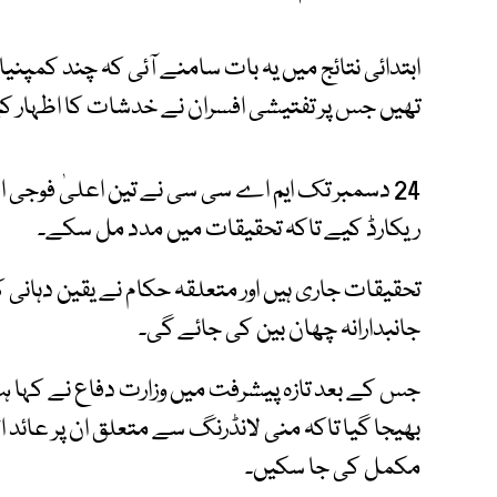
ابتدائی نتائج میں یہ بات سامنے آئی کہ چند کمپنی
تھیں جس پر تفتیشی افسران نے خدشات کا اظہار کی
24 دسمبر تک ایم اے سی سی نے تین اعلیٰ فوجی 
ریکارڈ کیے تاکہ تحقیقات میں مدد مل سکے۔
تحقیقات جاری ہیں اور متعلقہ حکام نے یقین دہانی
جانبدارانہ چھان بین کی جائے گی۔
جس کے بعد تازہ پیشرفت میں وزارت دفاع نے کہا 
بھیجا گیا تاکہ منی لانڈرنگ سے متعلق ان پر عائد
مکمل کی جا سکیں۔