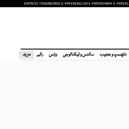
EXPRESS TRIBUNE
URDU E-PAPER
ENGLISH E-PAPER
SINDHI E-PAPER
L
دلچسپ و عجیب
سائنس و ٹیکنالوجی
بزنس
رائے
مزید