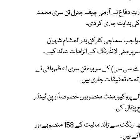
ارتِ دفاع نے آرمی چیف جنرل تن سری محمد
کی ہدایت جاری کر دی۔
ہوا جب سماجی کارکن بدر الحشام شہران
ر پر منی لانڈرنگ کے الزامات عائد کیے۔
ے سی سی) کے سربراہ تن سری اعظم باقی نے
لے پروکیورمنٹ منصوبوں خصوصاً اوپن ٹینڈر
پڑتال کی۔
جانچ پڑتال میں 2023 سے 2025 کے درمیان 5 لاکھ رنگٹ سے زائد مالیت کے 158 منصوبے اور