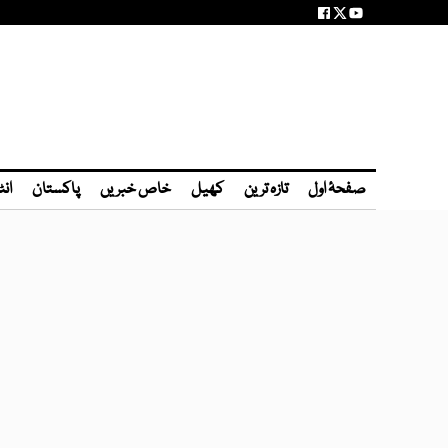
صفحۂ اول
تازہ ترین
کھیل
خاص خبریں
پاکستان
انٹ