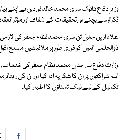
وزیرِ دفاع داتوک سری محمد خالد نوردین نے اپنے بی
ٹکراؤ سے بچنے اور تحقیقات کے شفاف اور مؤثر انعقاد
علاہ ازیں جنرل تن سری محمد نظام جعفر کی لازمی 
ذوالحلمی اثنین کو فوری طور پر ملائیشین مسلح افواج ک
وزارتِ دفاع نے جنرل محمد نظام جعفر کی خدمات، 
اہم شراکتوں پر ان کا شکریہ ادا کیا اور ان کی ری
تکمیل کے لیے نیک تمناؤں کا اظہار کیا۔