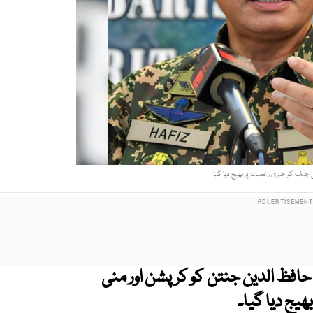
ی چیف کو جبری رخصت پر بھیج دیا گیا
افظ الدین جنتن کو کرپشن اور منی
یج دیا گیا۔