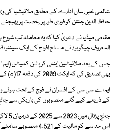
عالمی خبر رساں ادارے کے مطابق ملائیشیا کی وز
حافظ الدین جنتن کو فوری طور پر رخصت پر بھیجنے 
مقامی میڈیا نے دعویٰ کیا کہ یہ معاملہ تب شروع 
المعروف چیگو برد نے مسلح افواج کے ایک سینئر افس
جس کے بعد ملائیشین اینٹی کرپشن کمیشن (ایم ا
بھی تصدیق کی کہ ایکٹ 2009 کی دفعہ 17(a) کے تحت تحقیقات جاری ہیں۔
ایم اے سی سی کے افسران نے فوج کے تحت ہونے وا
کے ذریعے کیے گئے منصوبوں کی باریکی سے جانچ 
اس حد سے کم مالیت کے 4,521 منصوبے سامنے آئے ہیں۔