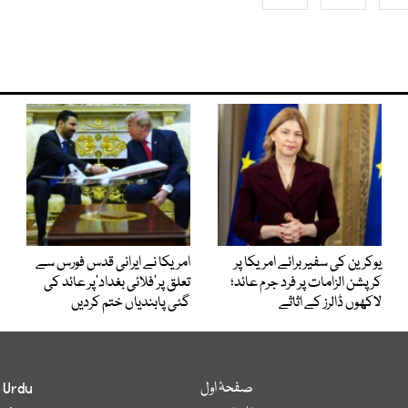
یوکرین کی سفیر برائے امریکا پر
امریکا نے ایرانی قدس فورس سے
کرپشن الزامات پر فرد جرم عائد؛
تعلق پر’فلائی بغداد‘پر عائد کی
لاکھوں ڈالرز کے اثاثے
گئی پابندیاں ختم کردیں
صفحۂ اول
 Urdu