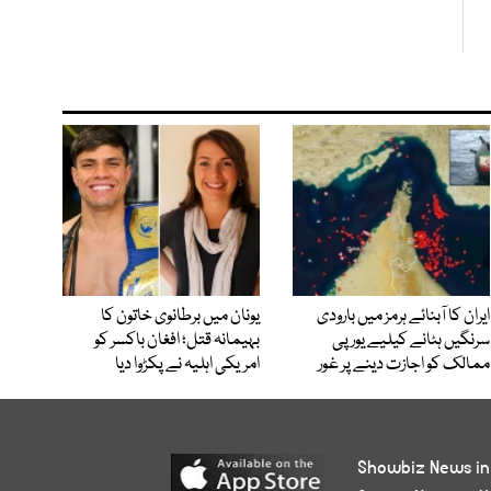
ایران کا آبنائے ہرمز میں بارودی
یونان میں برطانوی خاتون کا
سرنگیں ہٹانے کیلیے یورپی
بہیمانہ قتل؛ افغان باکسر کو
ممالک کو اجازت دینے پر غور
امریکی اہلیہ نے پکڑوا دیا
Showbiz News in