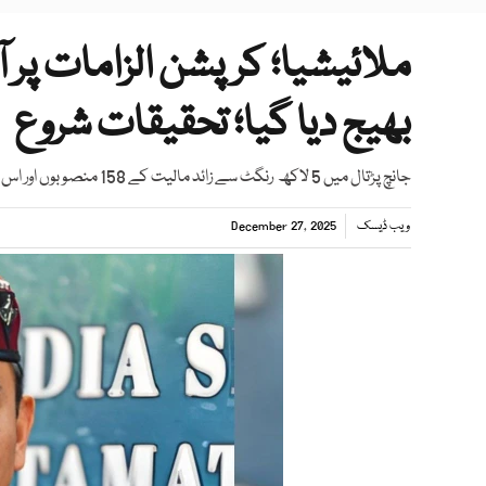
ملائیشیا؛ کرپشن الزامات پر
بھیج دیا گیا؛ تحقیقات شروع
جانچ پڑتال میں 5 لاکھ رنگٹ سے زائد مالیت کے 158 منصوبوں اور اس سے کم کے 4,521 منصوبوں میں خرد برد سامنے آئی
ویب ڈیسک
December 27, 2025