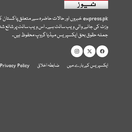
express.pk
خبروں اور حالات حاضرہ سے متعلق پاکستان 
وزٹ کی جانے والی ویب سائٹ ہے۔ اس ویب سائٹ پر شائع شدہ
جملہ حقوق بحق ایکسپریس میڈیا گروپ محفوظ ہیں۔
ایکسپریس کے بارے میں
ضابطہ اخلاق
Privacy Policy