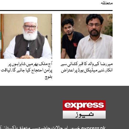
متعلقہ
میر رضا کے والد کا قبر کشائی سے
آج ملک بھر میں شاہراہوں پر
انکار، نئے میڈیکل بورڈ پر اعتراض
پرامن احتجاج کیا جائے گا، لیاقت
بلوچ
express.pk
خبروں اور حالات حاضرہ سے متعلق پاکستان 