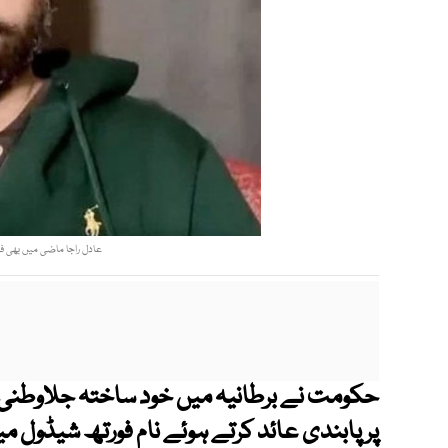
عادل راجا ماضی میں بھی فن
حکومت نے برطانیہ میں خود ساختہ جلاوطنی کی
پر پابندی عائد کرتے ہوئے نام فورتھ شیڈول م