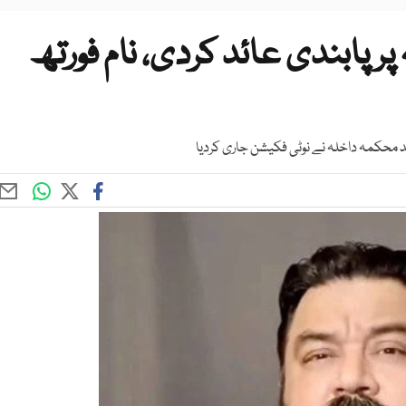
ر پابندی عائد کردی، نام فورتھ
د محکمہ داخلہ نے نوٹی فکیشن جاری کردیا