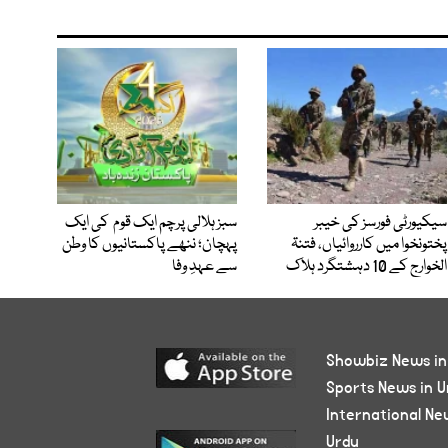
سیکیورٹی فورسز کی خیبر
سبز ہلالی پرچم ایک قوم کی ایک
پختونخوا میں کارروائیاں، فتنۃ
پہچان؛ ننھے پاکستانیوں کا وطن
الخوارج کے 10 دہشتگرد ہلاک
سے عہدِ وفا
Showbiz News in
Sports News in U
International Ne
Urdu