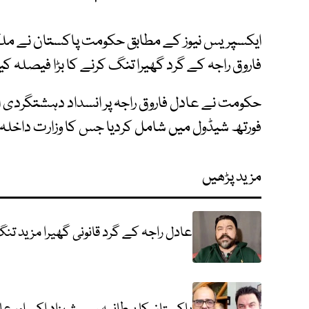
ایکسپریس نیوز کے مطابق حکومت پاکستان نے مل
فاروق راجہ کے گرد گھیرا تنگ کرنے کا بڑا فیصلہ کیا
حکومت نے عادل فاروق راجہ پر انسداد دہشتگردی ا
فورتھ شیڈول میں شامل کردیا جس کا وزارت داخلہ نے
مزید پڑھیں
عادل راجہ کے گرد قانونی گھیرا مزید تنگ