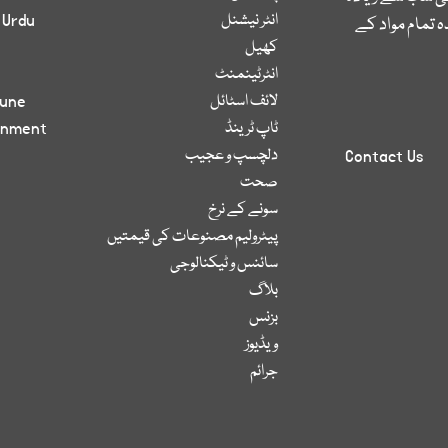
انٹر نیشنل
 Urdu
 تمام مواد کے
کھیل
انٹرٹینمنٹ
لائف اسٹائل
bune
ٹاپ ٹرینڈ
inment
دلچسپ و عجیب
Contact Us
صحت
سونے کے نرخ
پیٹرولیم مصنوعات کی قیمتیں
سائنس و ٹیکنالوجی
بلاگ
بزنس
ویڈیوز
جرائم