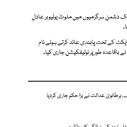
ک دشمن سرگرمیوں میں ملوث یوٹیوبر عادل
۔
یکٹ کے تحت پابندی عائد کرتے ہوئے نام
 باقاعدہ طور پر نوٹیفکیشن جاری کیا۔
، برطانوی عدالت نے بڑا حکم جاری کردیا