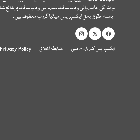
وزٹ کی جانے والی ویب سائٹ ہے۔ اس ویب سائٹ پر شائع شدہ
جملہ حقوق بحق ایکسپریس میڈیا گروپ محفوظ ہیں۔
ایکسپریس کے بارے میں
ضابطہ اخلاق
Privacy Policy