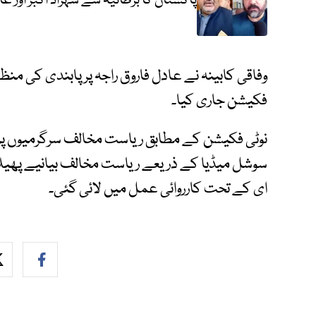
پاکستان کا برطانیہ سے شہزاد اکبر اور ع
وفاقی کابینہ نے عادل فاروق راجہ پر پابندی کی م
فکیشن جاری کیا۔
نوٹی فکیشن کے مطابق ریاست مخالف سرگرمیوں پر عا
ای کے تحت کارروائی عمل میں لائی گئی۔