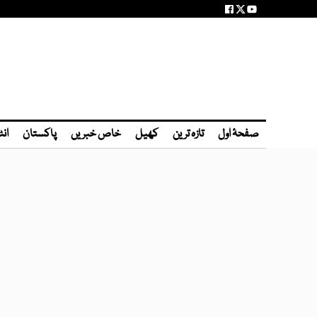
صفحۂ اول
تازہ ترین
کھیل
خاص خبریں
پاکستان
انٹ