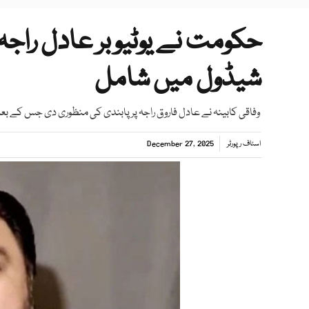
حکومت نے یوٹیوبر عادل راجہ پ
شیڈول میں شامل
وفاقی کابینہ نے عادل فاروق راجہ پر پابندی کی منظوری دی جس کے بع
اسٹاف رپورٹر
December 27, 2025