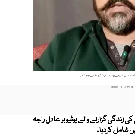
ڈنگ کے ذریعے پیسہ اکٹھا کرچکا ہے:فوٹو:فائل
 زندگی گزارنے والے یوٹیوبر عادل راجہ
یں شامل کردیا۔