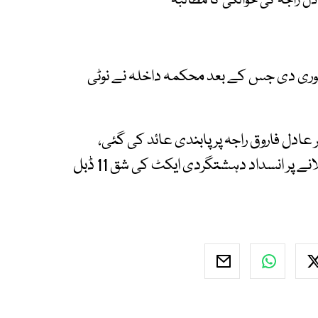
ادل راجہ کی حوالگی کا مطالبہ
نظوری دی جس کے بعد محکمہ داخلہ نے نوٹی
دل فاروق راجہ پر پابندی عائد کی گئی،
سوشل میڈیا کے ذریعے ریاست مخالف بیانیے پھیلانے پر انسداد دہشتگردی ایکٹ کی شق 11 ڈبل