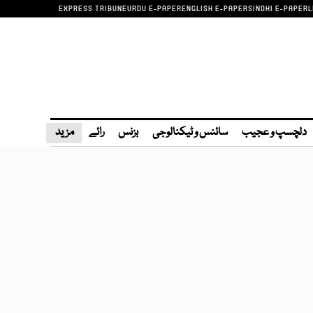
EXPRESS TRIBUNE
URDU E-PAPER
ENGLISH E-PAPER
SINDHI E-PAPER
L
دلچسپ و عجیب
سائنس و ٹیکنالوجی
بزنس
رائے
مزید