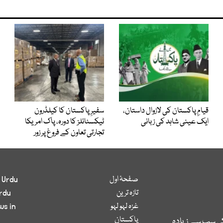
قیامِ پاکستان کی لازوال داستان،
سفیرِ پاکستان کا کیلڈرون
ایک عینی شاہد کی زبانی
ٹیکسٹائلز کا دورہ، پاک امریکا
تجارتی تعاون کے فروغ پر زور
صفحۂ اول
 Urdu
تازہ ترین
rdu
غزہ لہو لہو
ws in
پاکستان
کی سب سے زیادہ