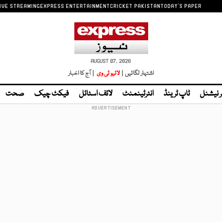
IVE STREAMING
EXPRESS ENTERTAINMENT
CRICKET PAKISTAN
TODAY'S PAPER
AUGUST 07, 2026
اشتہار لگائیں |
لائیو ٹی وی
| آج کا اخبار
ر نیشنل
ٹاپ ٹرینڈ
انٹرٹینمنٹ
لائف اسٹائل
فیکٹ چیک
صحت