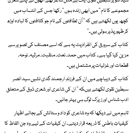
سید تنویر سبطینؒ نقوی ایک بے مثل شاعر تھے انھوں نے اپنے شعری
مجموعے کا نام ’’ میں ابھی زندہ ہوں ‘‘ رکھا جس کے انتساب میں
کچھ یوں لکھتے ہیں کہ ’’ اُن لطافتوں کے نام جو کثافتوں کا لبادہ اوڑھ
کر ظہور پذیر ہوتی ہیں۔‘‘
کتاب کے سرورق کی انفرادیت یہ ہے کہ اسے مصنف کی تصویر سے
مزین کیا گیا ہے۔ کتاب میں حمد، نعت، منقبت، مرثیہ، نوحہ،
قطعات اور غزلیات پر مشتمل ہیں۔
کتاب کے دیباچے میں ان کے فرزندِ ارجمند گدی نشیں سید انصر
سبطین نقوی لکھتے ہیںکہ ’’ ان کی شاعری اور شعری ذوق کے متعلق
ادب شناس اور زیرک لوگ ہی بہتر جانیں۔
تاہم میں نے دیکھا کہ وہ شاعری کو داد و ستائش کے بجائے اظہارِ
کیفیاتِ باطنی کا ذریعہ قرار دیتے۔ ان کیفیات کے لیے وہ جن الفاظ کا