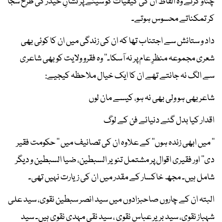
چناؤ کرتے وہ الفاظ ان کی کیفیات کو سینے پر نشانِ حیدر کی طرح سجا
کر تمکناتے محسوس ہوتے۔
داد و ستائش سے اجتناب تھا کہ ان کی زندگی میں ان کا کوئی بھی
شعری مجموعہ منظرِ عام پر نہ آسکا۔‘‘ وہ فقرو ولایت کو بھی شاعری
سے الگ نہ جانتے تھے ان کا ایک خیال ملاحظہ کیجیے:
شاعر بھی ہو ولی بھی نہ ہو، کیسے مان لوں
اقدار کیا بدل گئے دنیائے فن کے لوگ
’’ میں ابھی زندہ ہوں‘‘ کے علاوہ ان کی تصانیف میں ’’ حکومت فقیر
دی‘‘ اور فقیری اقوال پر مشتمل تنویر السبطین، ضیا السبطین و دیگر
شامل ہیں۔ مجھ خاکسار کے مقدر میں ان کی زیارت نہیں تھی۔
البتہ ان کے چاروں صاحبزادوں میں سید انصر سبطین نقوی، سید علی
شہباز نقوی، سید بریر عباس نقوی ، سید نقی مہدی نقوی ہیں۔ سید