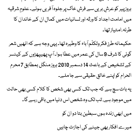
بروز پیر کو عرشِ بریں سے فرشِ خاک پر جلوہ آفریں ہوئے۔ علومِ شرقیہ
میں امامت اجداد کا ورثہ اور لسانیات میں کمال ان کے خاندان کا
طرئہ ِ امتیاز تھا۔
حکیمانہ طرزِ فکر وتکلّم آباء کا وطیرہ تھا۔ یہی وجہ ہے کہ انھیں شعر
گوئی کا شرف 9 سال کی عمر میں عطا ہوا۔ آپ پھیپھڑوں کے کینسر
کے تشخیص کے باعث 14 دسمبر 2010 بروز منگل بمطابق 7 محرم
الحرام کو اپنے خالقِ حقیقی سے جا ملے۔
یہ بات سچ ہے کہ جب تک کسی بھی شخص کا کلام کسی بھی حالت
میں موجود ہے، تب تک وہ شخص اس دنیا میں باقی رہے گا۔
میں ابھی زندہ ہوں سبطین بتا دو ان کو
میرے افکار بھی جینے کی اجازت چاہیں