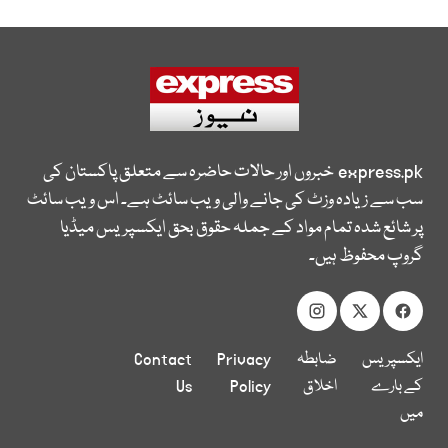
express.pk
خبروں اور حالات حاضرہ سے متعلق پاکستان کی
سب سے زیادہ وزٹ کی جانے والی ویب سائٹ ہے۔ اس ویب سائٹ
پر شائع شدہ تمام مواد کے جملہ حقوق بحق ایکسپریس میڈیا
گروپ محفوظ ہیں۔
ایکسپریس
ضابطہ
Privacy
Contact
کے بارے
اخلاق
Policy
Us
میں