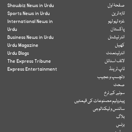
صفحۂ اول
Showbiz News in Urdu
تازہ ترین
Sports News in Urdu
غزہ لہو لہو
International News in
پاکستان
Urdu
انٹر نیشنل
Business News in Urdu
کھیل
Urdu Magazine
انٹرٹینمنٹ
Urdu Blogs
لائف اسٹائل
The Express Tribune
ٹاپ ٹرینڈ
Express Entertainment
دلچسپ و عجیب
صحت
سونے کے نرخ
پیٹرولیم مصنوعات کی قیمتیں
سائنس و ٹیکنالوجی
بلاگ
بزنس