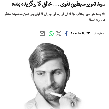
سید تنویر سبطین نقوی … خالق کا برگزیدہ بندہ
داد و ستائش سے اجتناب تھا کہ ان کی زندگی میں ان کا کوئی بھی شعری مجموعہ منظرِ
عام پر نہ آسکا
صدام ساگر
December 28, 2025