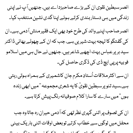
انصر سبطین نقوی ان کے بڑے صاحبزداے ہیں، جنھیں آپ نے اپنی
زندگی میں ہی دستار بندی کرتے ہوئے اپنا گدی نشین منتخب کیا۔
انصر صاحب اپنے والد کی طرح خود بھی ایک فقیر منش آدمی ہے۔ ان
کی گفتگو کا لہجہ بہت شیریں ہے، جب کہ ان کے چھوٹے بھائی ڈاکٹر
سید بریر عباس بہت اچھے شاعر ہیں، جنھوں نے حال ہی میں اسلامو
فوبیہ پر پی ایچ ڈی کی ڈگری حاصل کی۔
ان سے اکثر ملاقات اُستادِ مکرم جان کاشمیری کے ہمراہ ہوتی رہتی
ہے۔سید تنویر سبطین نقویؒ کا یہ شعری مجموعہ ’’ میں ابھی زندہ
ہوں‘‘ میں سارے کا سارا کلام صوفیانہ رنگ پیش کرتا ہے۔
ان کی تصوف پر اتنی گہری نظر تھی کہ آدمی حیران رہ جاتا وہ جب
محفل میں لوگوں سے خطاب کرتے تو بعض اوقات اتنی باریک بینی