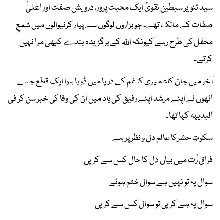
سید تنویر سبطین نقویؒ ایک محبت پرور، درویش صفت اور اعلیٰ
صفات کے مالک تھے۔ جو ہزاروں لوگوں سے پیار کرنیوالوں میں شمعِ
محفل کی طرح رہے کیونکہ اللہ کے برگزیدہ بندے کبھی مرا نہیں
کرتے۔
آخر میں جان کاشمیری کا غم کے دریا میں ڈوبا ہوا ایک قطع جسے
انھوں نے اپنے مرشد اپنے رفیق کی یاد میں ان کی وفا کی خبر سن کر فی
البدیہہ کہا تھا۔
سکوتِ حشرکا عالم دل و نظر پر ہے
فراق رُت میں بیاں دل کا حال کس سے کریں
سوال یہ تو نہیں ہے سوال ختم ہوئے
سوال یہ ہے کریں تو سوال کس سے کریں