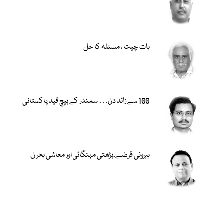
بات چیت ، مسئلہ کا حل
100 سے زائد دن… سمندر کے بیچ قید پاکستانی
بیرونی قرضے،بڑھتی مہنگائی اور معاشی بحران