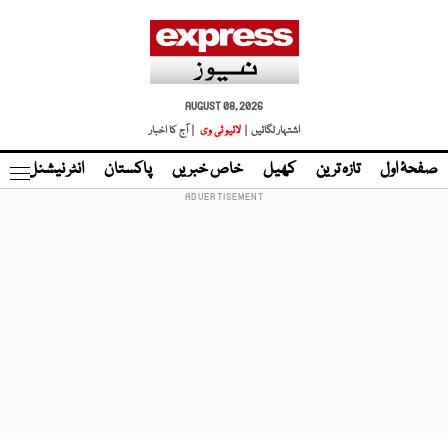
AUGUST 08, 2026
اشتہار لگائیں |
لائیو ٹی وی
| آج کا اخبار
صفحۂ اول
تازہ ترین
کھیل
خاص خبریں
پاکستان
انٹر نیشنل
ٹا