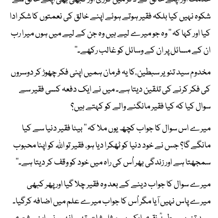
شکوہ نہیں کیا بلکہ فقیر ہوتے ہوئے اپنے خالق کی نعمتوں کا شکر ادا
کیا اور کہا کہ ’’ وہ جو میرے لیے ہیں وہ جن کے لیے میں ہوں میرا رب
ان کے مسائل پر ان کے وسائل کو غالب رکھے۔‘‘
مخدوم سید تنویر سبطین ؒ کا یہ فرمان ہمیں اپنی فکر چھوڑ کر دوسروں
کی فکر کرنے کی تلقین دیتا ہے۔ میں نے ایک دفعہ کسی فقیر سے
سوال کیا کہ کیا فقیر مانگنے والے کو کہتے ہیں؟
میرے اس سوال کا جواب کچھ یوں ملا کہ ’’ بیٹا فقیر دنیا سے کیا
مانگے گا؟ جس نے خود دنیا کو ٹھکرا دیا ہو، فقیر تو اللہ کو اپنا محبوب
سمجھتا ہے اور زندگی بھر اُس کی راہ میں خود کو وقف کر دیتا ہے۔‘‘
میرے سوال کا جواب دینے کے بعد وہ فقیر چلا گیا اور پھر کبھی
میرے پاس نہیں آیا مگر اُس کا جواب میرے علم میں اضافہ کرگیا۔