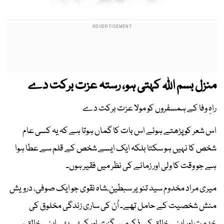
منزل بسم اللہ کہتی ہو، رستہ عزت برکت دے
راہِ وفا کے ہمسفروں کو مولا عزت برکت دے
اس شعر کو پڑھتے ہوئے اس بات کا گماں ہوتا ہے کہ یہ کسی عام
شخص کا نہیں ہو سکتا بلکہ ایک ایسے شخص کے قلم سے عطا ہوا
ہے جو وقت کا ولی اور زمانے کی نظر میں فقیر ہوں۔
میری مراد مخدوم سید تنویر سبطین ؒ شاہ نقوی جو ایک صوفی، درویش
منش شخصیت کے حامل تھے۔ اُن کی ساری زندگی مخلوق کی
خدمت اور اپنے خالق کے ذکر میں گزری اور کبھی بھی اپنے خالق سے