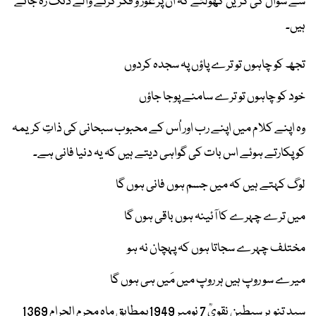
سے سوال کی گریں کھولتے کہ ان پر غور و فکر کرنے والے دنگ رہ جاتے
ہیں۔
تجھ کو چاہوں تو ترے پاؤں پہ سجدہ کردوں
خود کو چاہوں تو ترے سامنے پوجا جاؤں
وہ اپنے کلام میں اپنے رب اور اُس کے محبوب سبحانی کی ذاتِ کریمہ
کو پکارتے ہوئے اس بات کی گواہی دیتے ہیں کہ یہ دنیا فانی ہے۔
لوگ کہتے ہیں کہ میں جسم ہوں فانی ہوں گا
میں ترے چہرے کا آئینہ ہوں باقی ہوں گا
مختلف چہرے سجاتا ہوں کہ پہچان نہ ہو
میرے سو روپ ہیں ہر روپ میں مَیں ہی ہوں گا
سید تنویر سبطین نقویؒ 7 نومبر 1949بمطابق ماہِ محرم الحرام 1369