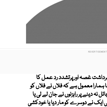
داشت غصہ اور پرتشدد رد عمل کا
نا ہمارا معمول ہے کہ فلاں نے فلاں کو
 نہ دینے پر راہزنوں نے جان لے لی یا
ایک نے دوسرے کو مار دیا یا خودکشی