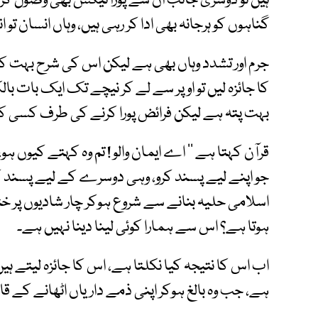
ہیں تو دوسری جانب ان سے پورا ٹیکس بھی وصول کر رہ
گناہوں کو ہرجانہ بھی ادا کر رہی ہیں، وہاں انسان 
جرم اور تشدد وہاں بھی ہے لیکن اس کی شرح بہت 
کا جائزہ لیں تو اوپر سے لے کر نیچے تک ایک بات با
بہت پتہ ہے لیکن فرائض پورا کرنے کی طرف کسی ک
قرآن کہتا ہے ’’ اے ایمان والو ! تم وہ کہتے کیوں ہو
جو اپنے لیے پسند کرو، وہی دوسرے کے لیے پسند کرو
اسلامی حلیہ بنانے سے شروع ہوکر چار شادیوں پر خت
ہوتا ہے؟ اس سے ہمارا کوئی لینا دینا نہیں ہے۔
اب اس کا نتیجہ کیا نکلتا ہے، اس کا جائزہ لیتے ہیں
ہے، جب وہ بالغ ہوکر اپنی ذمے داریاں اٹھانے کے قا