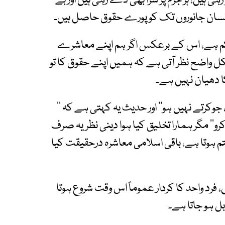
ی ہیں، ہر جرم پر سزا بھی دے رہی ہیں اور بے
تو انسان جانوروں تک کو پورے حقوق حاصل ہیں۔
کم ہے، اس کے برعکس اگر ہم اپنے معاشرے
لکل واضح نظر آتی ہے کہ ہمیں اپنے حقوق کا تو
ا دھیان نہیں ہے۔
، جوکرتے نہیں ہو‘‘ اور حدیث یہ کہتی ہے کہ ’’
‘‘ مگر ہمارا تخلیق کیا ہوا دینی نظریہ صرف
م ہوتا ہے، باقی اسلامی معاشرہ درحقیقت کیا
، فرد واحد کا کردار عموماً اس وقت شروع ہوتا
بل ہو جاتا ہے۔