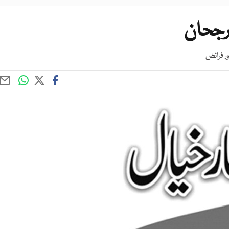
رجحان
ور فرائض