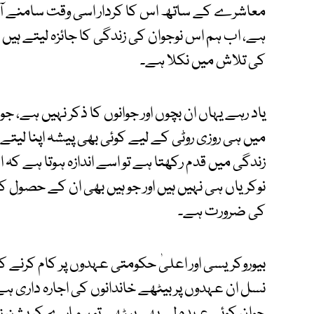
معاشرے کے ساتھ اس کا کردار اسی وقت سامنے آت
ہے، اب ہم اس نوجوان کی زندگی کا جائزہ لیتے ہیں ج
کی تلاش میں نکلا ہے۔
یاد رہے یہاں ان بچوں اور جوانوں کا ذکر نہیں ہے
میں ہی روزی روٹی کے لیے کوئی بھی پیشہ اپنا لیتے 
زندگی میں قدم رکھتا ہے تو اسے اندازہ ہوتا ہے
نوکریاں ہی نہیں ہیں اور جو ہیں بھی ان کے حصول
کی ضرورت ہے۔
بیوروکریسی اور اعلیٰ حکومتی عہدوں پر کام کرنے کا 
نسل ان عہدوں پر بیٹھے خاندانوں کی اجارہ داری ہے
جوان کوئی عہدہ لے بھی بیٹھے تو ہمارے کرپشن ز