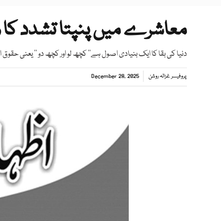
معاشرے میں پنپتا تشدد کا 
دنیا کی بقا کا ایک بنیادی اصول ہے’’ کچھ لو اور کچھ دو ‘‘ یعنی حقوق ا
پروفیسر غزالہ روشن
December 28, 2025