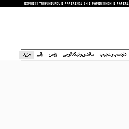
EXPRESS TRIBUNE
URDU E-PAPER
ENGLISH E-PAPER
SINDHI E-PAPER
L
دلچسپ و عجیب
سائنس و ٹیکنالوجی
بزنس
رائے
مزید