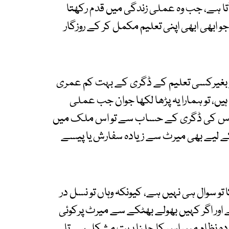
ا ہے، جب وہ عملی زندگی میں قدم رکھتا
و ابھی ابھی اپنی تعلیم مکمل کر کے روزگار
، جو بغیرکسی تعلیم کے ڈگری کے بہت کم عمری
ہیں، تو ہمارا یہ پڑھا لکھا جوان جب عملی
 کہ اس کی ڈگری کے حساب سے تو اس ملک میں
 کے لیے بھی میرٹ سے زیادہ سفارش یا پیسے
تو سوال ہی نہیں ہے، کیونکہ وہاں تو نسل در
 اور اگر کہیں بھولے بھٹکے سے میرٹ پرکوئی
دہ نظام میں اس کا چلنا بہت مشکل ہے تا