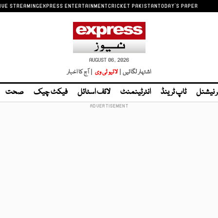
IVE STREAMING
EXPRESS ENTERTAINMENT
CRICKET PAKISTAN
TODAY'S PAPER
AUGUST 06, 2026
اشتہار لگائیں |
لائیو ٹی وی
| آج کا اخبار
ر نیشنل
ٹاپ ٹرینڈ
انٹرٹینمنٹ
لائف اسٹائل
فیکٹ چیک
صحت