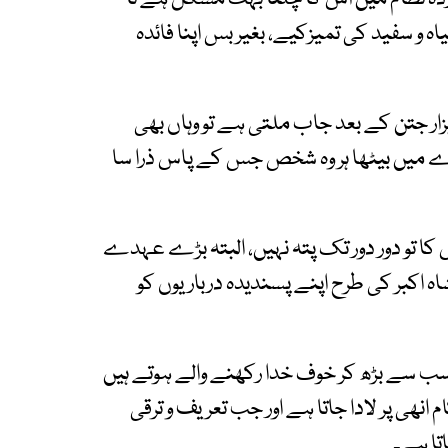
یاہ و سفید کی تمیزکیے، بغیر بس اپنا فائدہ
ار جتن کے بعد جاب ملتی ہے تو وہاں بھی
رے میں بیٹھا ہر وہ شخص جس کے پاس ذرا سا
ا تو دور دور تک پتہ نہیں، البتہ بڑے عہدے
ہ اکبر کی طرح اپنے پسندیدہ درباریوں کو
سب سے بڑھ کر خوف خدا رکھنے والے ہوتے ہیں
نھی پر لادا جاتا ہے اور جب تعریف و ترقی
اتا ہے۔