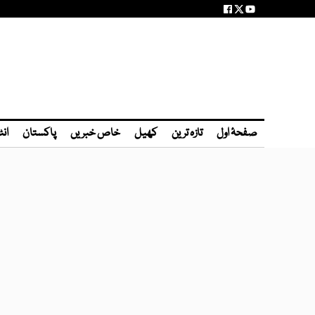
صفحۂ اول
تازہ ترین
کھیل
خاص خبریں
پاکستان
انٹ