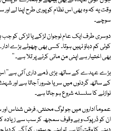
وقت یہ کہ وہ بھی اس نظام کو پوری طرح اپنا لے اور س
سوچے۔
دوسری طرف ایک عام نوجوان لڑکے یا لڑکی کو جب ہز
کوئی کم دباؤ نہیں ہوتا۔ کسی بھی چھوٹے بڑے ادا
بھی اختیار ہے اپنی من مانی کرنے پر تلا ہے۔ ’’
بڑے عہدے کے ساتھ بڑی ذمے داری آتی ہے‘‘ اس ک
کے ساتھ گردنوں میں سریا ضرور آجاتا ہے اور شہنشا
نوازنے کا سلسلہ شروع ہو جاتا ہے۔
عموماً اداروں میں جو لوگ محنتی، فرض شناس اور 
ان کو ڈرپوک و بے وقوف سمجھ کر سب سے زیادہ کام ا
دینے کا وقت آتا ہے تو اپنے چہیتوں کو آگے کردیا ج