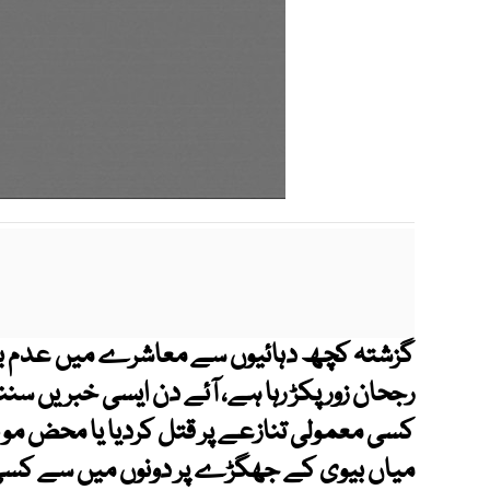
گزشتہ کچھ دہائیوں سے معاشرے میں عدم بر
رجحان زور پکڑ رہا ہے، آئے دن ایسی خبریں سن
کسی معمولی تنازعے پر قتل کردیا یا محض موبائل
میاں بیوی کے جھگڑے پر دونوں میں سے کسی 