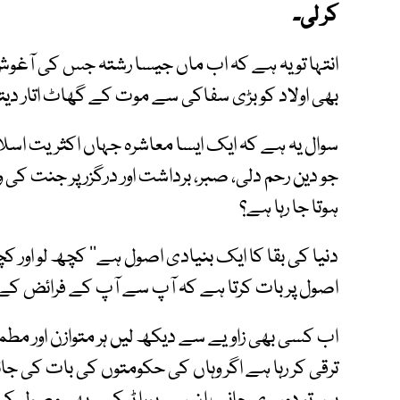
کر لی۔
انتہا تو یہ ہے کہ اب ماں جیسا رشتہ جس کی آغ
بھی اولاد کو بڑی سفاکی سے موت کے گھاٹ اتار دی
سوال یہ ہے کہ ایک ایسا معاشرہ جہاں اکثریت اسلام
جو دین رحم دلی، صبر، برداشت اور درگزر پر جنت کی 
ہوتا جا رہا ہے؟
دنیا کی بقا کا ایک بنیادی اصول ہے’’ کچھ لو اور کچ
اصول پر بات کرتا ہے کہ آپ سے آپ کے فرائض کے
اب کسی بھی زاویے سے دیکھ لیں ہر متوازن اور مطم
ترقی کر رہا ہے اگر وہاں کی حکومتوں کی بات کی ج