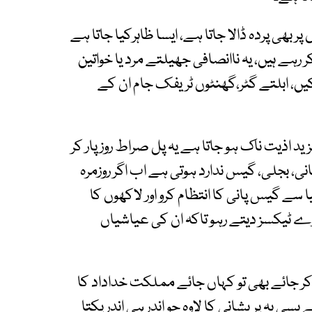
 بھی پردہ ڈالا جاتا ہے، ایسا ظاہرکیا جاتا ہے
ے ہیں، یہ ناانصافی جھیلتے مرد یا خواتین
کیں، ابلتے گٹر،گھنٹوں ٹریفک جام ان کے
د اذیت ناک ہو جاتا ہے یہ پل صراط روز پار کر
نی، بجلی، گیس ندارد ہوتی ہے اب اگر روزمرہ
یا سے گیس پانی کا انتظام کرو اور لاکھوں کا
ورے ٹیکسز دیتے رہو تاکہ ان کی عیاشیاں
ر جائے بھی تو کہاں جائے مملکت خداداد کا
ی یہ پریشانی کا لاوہ جو اندر ہی اندر پکتا