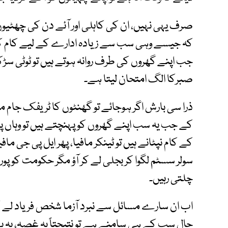
صرف یہی نہیں، ان کی کاہلی اور آئے دن کی چھٹیوں پر
کہ جیسے وہی سب سے زیادہ ادارے کے لیے کام کر رہ
جب اپنے گھروں کی طرف روانہ ہوتے ہیں تو ٹوٹی سڑ
صبرکا الگ امتحان لیتا ہے۔
ذرا سی بارش اگر ہوجائے تو گھنٹوں کا ٹریفک جام مزی
کے جب یہ سب اپنے گھروں کو پہنچتے ہیں تو وہاں پا
کے کام نپٹانے ہیں تو ٹینکر مافیا، پھر ایل پی جی ماف
سولر سسٹم لگوا کر بجلی لے کر آؤ مگر حکومت کو پ
چلتی رہیں۔
اب ان سارے مسائل سے نبرد آزما شخص فریاد لے ک
حال سب کے ہی سامنے ہے تو نتیجتاً یہ غصہ، یہ بے بس