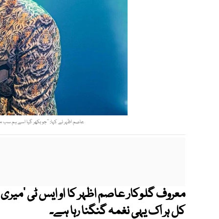
عاصم اظہر نے کہا: ’’جو بکھر گیا اسے ہم سب
معروف گلوکار عاصم اظہر کا او ایس ٹی ’میری ز
کل ہر اک یہی نغمہ گنگنا رہا ہے۔