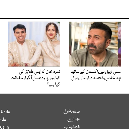
سنی دیول نے پاکستان کے ساتھ
نمرہ خان کا اپنی طلاق کی
اپنا خاص رشتہ بتادیا، بیان وائرل
افواہوں پر ردعمل آگیا، حقیقت
کیا ہے؟
صفحۂ اول
 Urdu
تازہ ترین
rdu
غزہ لہو لہو
ws in