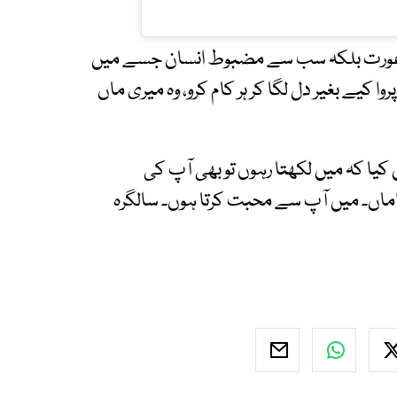
 عورت بلکہ سب سے مضبوط انسان جسے میں
کیے بغیر دل لگا کر ہر کام کرو، وہ میری ماں
 کیا کہ میں لکھتا رہوں تو بھی آپ کی
اماں۔ میں آپ سے محبت کرتا ہوں۔ سالگرہ