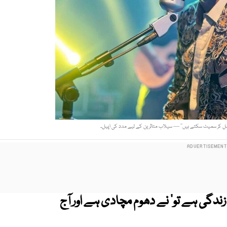
 مل کر سمیٹ سکتے ہیں‘‘ — سیلاب متاثرین کے لیے مدد کی اپیل۔
ندگی ہے تو‘ نے دھوم مچادی ہے اور آج