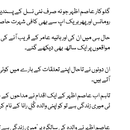
گلوکار عاصم اظہر جو نہ صرف نئی نسل کے پسندیدہ 
رومانس اور پھر بریک اپ سے بھی کافی شہرت حاص
حال ہی میں ان کی اور ہانیہ عامر کے قریب آنے کی 
مواقعوں پر ایک ساتھ بھی دیکھے گئے۔
ان دونوں نے تاحال اپنے تعلقات کے بارے میں کوئ
آتے ہیں۔
تاہم اب عاصم اظہر کے ایک اقدام نے مداحوں کے دل
ٹی میری زندگی ہے تو کو اپنی والدہ گُلِ رانا کے نام کر
عاصم اظہر نے والدہ کی سالگرہ پر ’میری زندگی ہے ت