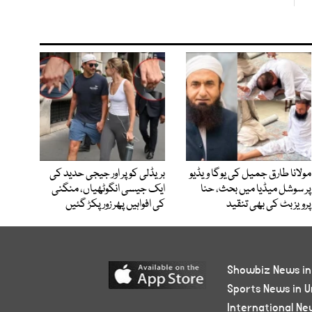
مولانا طارق جمیل کی یوگا ویڈیو
بریڈلی کوپر اور جیجی حدید کی
پر سوشل میڈیا میں بحث، حنا
ایک جیسی انگوٹھیاں، منگنی
پرویز بٹ کی بھی تنقید
کی افواہیں پھر زور پکڑ گئیں
Showbiz News in
Sports News in U
International Ne