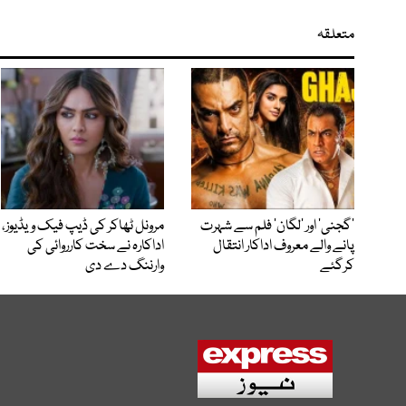
متعلقہ
’گجنی‘ اور ’لگان‘ فلم سے شہرت
مرونل ٹھاکر کی ڈیپ فیک ویڈیوز،
پانے والے معروف اداکار انتقال
اداکارہ نے سخت کارروائی کی
کرگئے
وارننگ دے دی