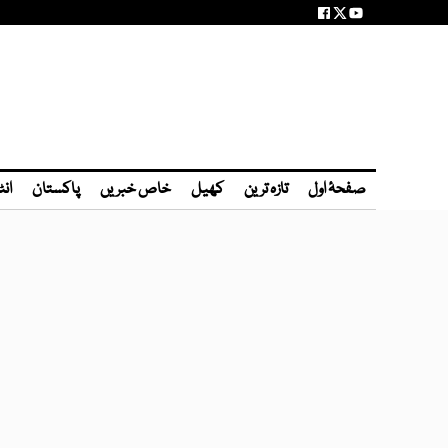
صفحۂ اول
تازہ ترین
کھیل
خاص خبریں
پاکستان
انٹ