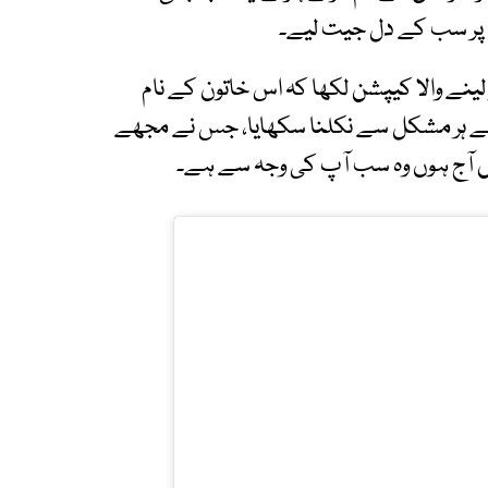
 پر سب کے دل جیت لیے۔
ینے والا کیپشن لکھا کہ اس خاتون کے نام
ے ہر مشکل سے نکلنا سکھایا، جس نے مجھے
ں آج ہوں وہ سب آپ کی وجہ سے ہے۔