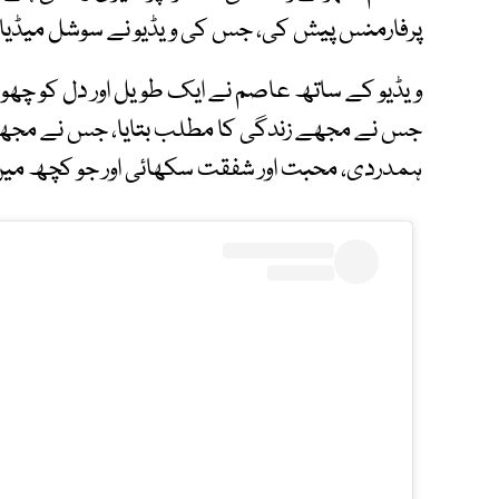
پرفارمنس پیش کی، جس کی ویڈیو نے سوشل میڈیا
ویڈیو کے ساتھ عاصم نے ایک طویل اور دل کو چھو ل
جس نے مجھے زندگی کا مطلب بتایا، جس نے مجھ
ہمدردی، محبت اور شفقت سکھائی اور جو کچھ می