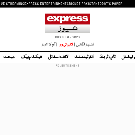
IVE STREAMING
EXPRESS ENTERTAINMENT
CRICKET PAKISTAN
TODAY'S PAPER
AUGUST 05, 2026
اشتہار لگائیں |
لائیو ٹی وی
| آج کا اخبار
ر نیشنل
ٹاپ ٹرینڈ
انٹرٹینمنٹ
لائف اسٹائل
فیکٹ چیک
صحت