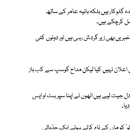
گلوکار ہیں بلکہ ہانیہ عامر کے ساتھ
ل کرچکے ہیں۔
خبریں بھی زیر گردش رہی ہیں اور دونوں کئی
ی اعلان نہیں کیا لیکن مداح گوسپ سے کب باز
 جیت لیے ہیں انھوں نے اپنا سپر ہٹ او ایس
دیا۔
و‘ کو ماں کے نام کرتے ہوئے ایک جذباتی