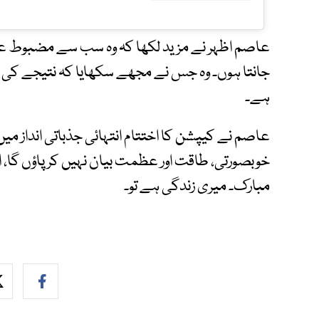
عاصم اظہر نے مزید لکھا کہ وہ سب سے مضبوط
جانتا ہوں۔ وہ جس نے مجھے سکھایا کہ نتیجے کی پروا 
ہے۔
عاصم نے کیپشن کا اختتام انتہائی جذباتی انداز میں
خوبصورتی، طاقت اور عظمت بیان نہیں کر پاؤں گا، 
مبارک۔ میری زندگی ہے تو۔