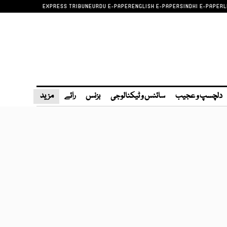
EXPRESS TRIBUNE
URDU E-PAPER
ENGLISH E-PAPER
SINDHI E-PAPER
L
دلچسپ و عجیب
سائنس و ٹیکنالوجی
بزنس
رائے
مزید