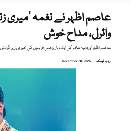
عاصم اظہر نے نغمہ ’میری زن
وائرل، مداح خوش
عاصم اظہر اور ہانیہ عامر کی ایک بار بڑھتی قربتوں کی خبریں زیر گردش 
ویب ڈیسک
December 28, 2025