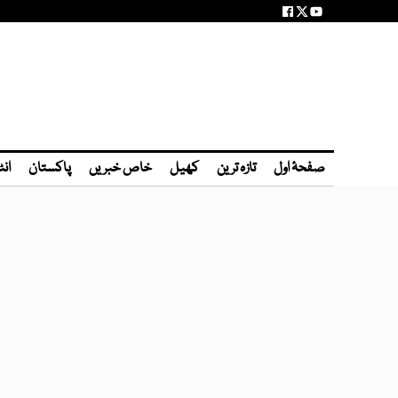
صفحۂ اول
تازہ ترین
کھیل
خاص خبریں
پاکستان
انٹ