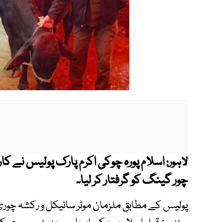
اسلام پورہ چوکی اکرم پارک پولیس نے کا
لاہور:
چور گینگ کو گرفتار کر لیا۔
پولیس کے مطابق ملزمان موٹر سائیکل و رکشہ چوری ک