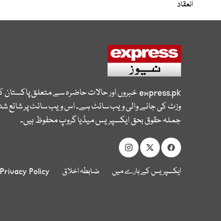
انعقاد
express.pk
خبروں اور حالات حاضرہ سے متعلق پاکستان 
وزٹ کی جانے والی ویب سائٹ ہے۔ اس ویب سائٹ پر شائع شدہ
جملہ حقوق بحق ایکسپریس میڈیا گروپ محفوظ ہیں۔
ایکسپریس کے بارے میں
ضابطہ اخلاق
Privacy Policy