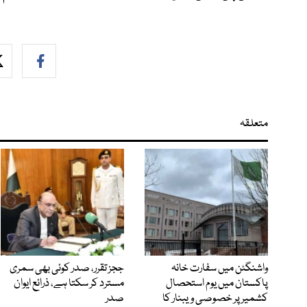
متعلقہ
واشنگٹن میں سفارت خانہ
ججز تقرر، صدر کوئی بھی سمری
پاکستان میں یوم استحصال
مسترد کر سکتا ہے، ذرائع ایوان
کشمیر پر خصوصی ویبنار کا
صدر