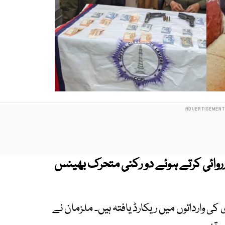
رروائی کرتے ہوئے دو رکنی متحرک بھینس
ی وارداتوں میں ریکارڈ یافتہ ہیں۔ ملزمان نے