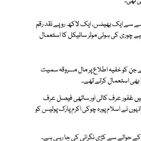
ی تھی۔
ے سے ایک بھینس، ایک لاکھ روپے نقد رقم
 لیے چوری کی ہوئی موٹر سائیکل کا استعمال
ے جن کو خفیہ اطلاع پر مال مسروقہ سمیت
ا بھی استعمال کرتے تھے۔
میں غفور عرف کالی اور ساتھی فیصل عرف
ں نے اسلام پورہ چوکی اکرم پارک پولیس کو
م کے حوالے سے کڑی نگرانی کی جا رہی ہے۔