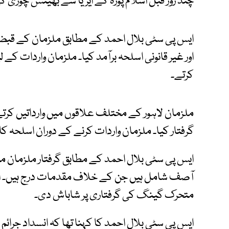
چند روز قبل اسلام پورہ کے ایریا سے بھینس چوری ک
ایس پی سٹی بلال احمد کے مطابق ملزمان کے قبض
اور غیر قانونی اسلحہ برآمد کیا۔ ملزمان واردات کے
کرتے۔
ملزمان لاہور کے مختلف علاقوں میں وارداتیں کرت
گرفتار کیا۔ ملزمان واردات کرنے کے دوران اسلحہ ک
ایس پی سٹی بلال احمد کے مطابق گرفتار ملزمان 
آصف شامل ہیں جن کے خلاف مقدمات درج ہیں۔ انہو
متحرک گینگ کی گرفتاری پر شاباش دی۔
ایس پی سٹی بلال احمد کا کہنا تھا کہ انسداد جرائ