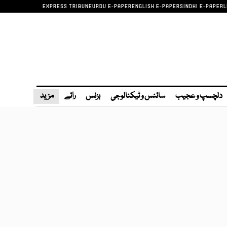
EXPRESS TRIBUNE
URDU E-PAPER
ENGLISH E-PAPER
SINDHI E-PAPER
L
دلچسپ و عجیب
سائنس و ٹیکنالوجی
بزنس
رائے
مزید