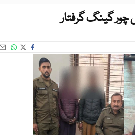
 چور گینگ گرفتار