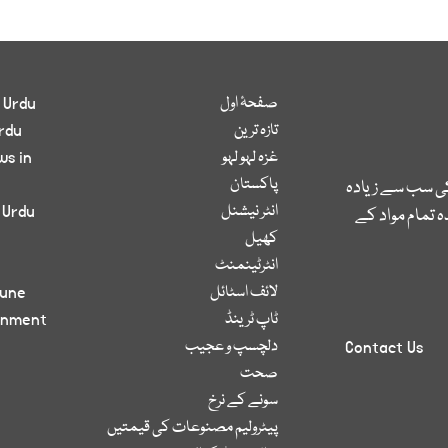
صفحۂ اول
 Urdu
تازہ ترین
rdu
غزہ لہو لہو
ws in
پاکستان
کی سب سے زیادہ
انٹر نیشنل
 Urdu
 تمام مواد کے
کھیل
انٹرٹینمنٹ
لائف اسٹائل
bune
ٹاپ ٹرینڈ
inment
دلچسپ و عجیب
Contact Us
صحت
سونے کے نرخ
پیٹرولیم مصنوعات کی قیمتیں