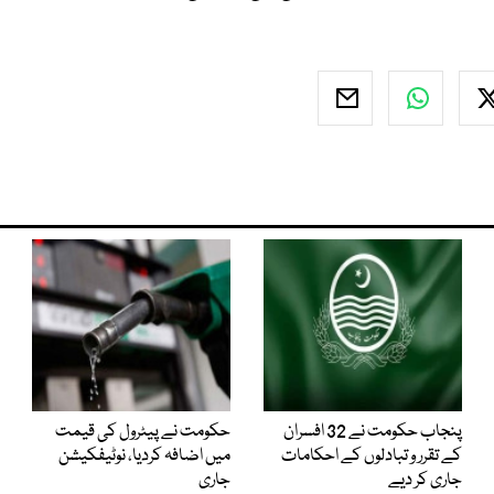
پنجاب حکومت نے 32 افسران
حکومت نے پیٹرول کی قیمت
کے تقرر و تبادلوں کے احکامات
میں اضافہ کردیا، نوٹیفکیشن
جاری کر دیے
جاری