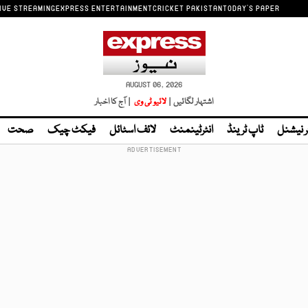
IVE STREAMING
EXPRESS ENTERTAINMENT
CRICKET PAKISTAN
TODAY'S PAPER
AUGUST 06, 2026
اشتہار لگائیں |
لائیو ٹی وی
| آج کا اخبار
ر نیشنل
ٹاپ ٹرینڈ
انٹرٹینمنٹ
لائف اسٹائل
فیکٹ چیک
صحت