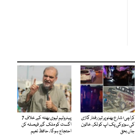
کراچی؛ شارع بھٹو پر تیز رفتار گاڑی
پیٹرولیم لیوی بھتہ کے خلاف 7
کی سوزوکی پک اپ کو ٹکر، خاتون
اگست کو ملک گیر فیصلہ کن
جاں بحق
احتجاج ہوگا، حافظ نعیم