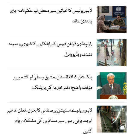
لاہور پولیس کا خواتین سے متعلق نیا حکم نامہ، بڑی
پابندی عائد
راولپنڈی: ڈولفن فورس کے اہلکاروں کا شہری پر مبینہ
تشدد، ویڈیو وائرل
پاکستان کا افغانستان، مشرق وسطیٰ اور کشمیر پر
مؤقف واضح؛ دفتر خارجہ کی بریفنگ
لاہور ریلوے اسٹیشن پر صفائی کا بحران، تعفن، تاخیر
اور بند برقی زینوں سے مسافروں کی مشکلات بڑھ
گئیں