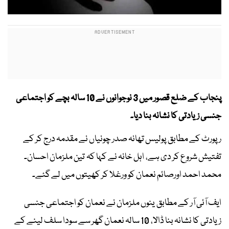
پنجاب کے ضلع قصور میں 3 نوجوانوں نے 10 سالہ بچے کو اجتماعی
جنسی زیادتی کا نشانہ بنا دیا۔
رپورٹ کے مطابق پولیس تھانہ صدر چونیاں نے مقدمہ درج کر کے
تفتیش شروع کر دی ہے، اہل خانہ نے کہا کہ تین ملزمان احسان۔
محمد احمد اورصائم نعمان کو ورغلا کر کھیتوں میں لے گئے۔
ایف آئی آر کے مطابق ینوں ملزمان نے نعمان کو اجتماعی جنسی
زیادتی کا نشانہ بنا ڈالا، 10 سالہ نعمان گھر سے سودا سلف لینے کے