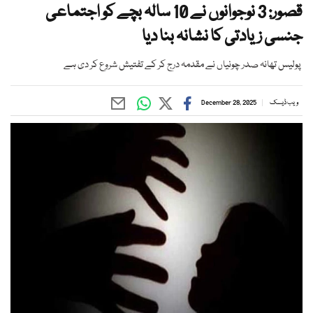
قصور: 3 نوجوانوں نے 10 سالہ بچے کو اجتماعی
جنسی زیادتی کا نشانہ بنا دیا
پولیس تھانہ صدر چونیاں نے مقدمہ درج کر کے تفتیش شروع کر دی ہے
ویب ڈیسک
December 28, 2025