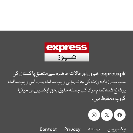
express.pk
خبروں اور حالات حاضرہ سے متعلق پاکستان کی
سب سے زیادہ وزٹ کی جانے والی ویب سائٹ ہے۔ اس ویب سائٹ
پر شائع شدہ تمام مواد کے جملہ حقوق بحق ایکسپریس میڈیا
گروپ محفوظ ہیں۔
ایکسپریس
ضابطہ
Privacy
Contact