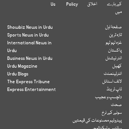
کے بارے
اخلاق
Policy
Us
میں
صفحۂ اول
Showbiz News in Urdu
تازہ ترین
Sports News in Urdu
غزہ لہو لہو
International News in
پاکستان
Urdu
انٹر نیشنل
Business News in Urdu
کھیل
Urdu Magazine
انٹرٹینمنٹ
Urdu Blogs
لائف اسٹائل
The Express Tribune
ٹاپ ٹرینڈ
Express Entertainment
دلچسپ و عجیب
صحت
سونے کے نرخ
پیٹرولیم مصنوعات کی قیمتیں
سائنس و ٹیکنالوجی