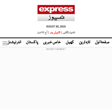
AUGUST 06, 2026
اشتہار لگائیں |
لائیو ٹی وی
| آج کا اخبار
صفحۂ اول
تازہ ترین
کھیل
خاص خبریں
پاکستان
انٹر نیشنل
ٹا