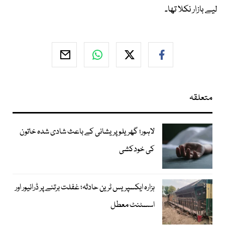
لیے بازار نکلا تھا۔
متعلقہ
لاہور؛ گھریلو پریشانی کے باعث شادی شدہ خاتون
کی خودکشی
ہزارہ ایکسپریس ٹرین حادثہ؛ غفلت برتنے پر ڈرائیور اور
اسسٹنٹ معطل