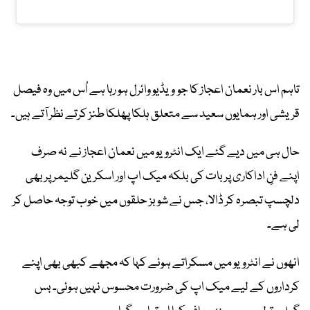
تاہم اس بار نعمان اعجاز کا جو ویڈیو وائرل ہو رہا ہے اُس میں وہ فیصل
قریشی اور ہمایوں سعید سے متعلق ہلکا پھلکا طنز کرتے نظر آتے ہیں۔
حال ہی میں دیے گئے ایک انٹرویو میں نعمان اعجاز نے نہ صرف
اپنے فنِ اداکاری پر بات کی بلکہ میک اپ اور اسکرین گلیمر پر بھی
دلچسپ تبصرہ کر ڈالا، جس نے شوبز حلقوں میں خوب توجہ حاصل کر
لی ہے۔
انھوں نے انٹرویو میں مسکراتے ہوئے کہا کہ مجھے کبھی بھی اپنے
کرداروں کے لیے میک اپ کی ضرورت محسوس نہیں ہوئی۔ بس