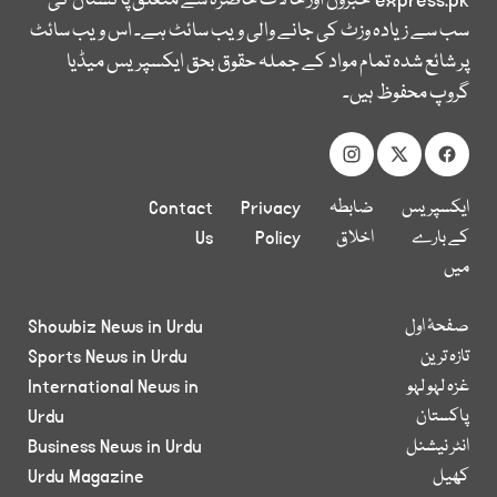
express.pk
خبروں اور حالات حاضرہ سے متعلق پاکستان کی
سب سے زیادہ وزٹ کی جانے والی ویب سائٹ ہے۔ اس ویب سائٹ
پر شائع شدہ تمام مواد کے جملہ حقوق بحق ایکسپریس میڈیا
گروپ محفوظ ہیں۔
ایکسپریس
ضابطہ
Privacy
Contact
کے بارے
اخلاق
Policy
Us
میں
صفحۂ اول
Showbiz News in Urdu
تازہ ترین
Sports News in Urdu
غزہ لہو لہو
International News in
پاکستان
Urdu
انٹر نیشنل
Business News in Urdu
کھیل
Urdu Magazine