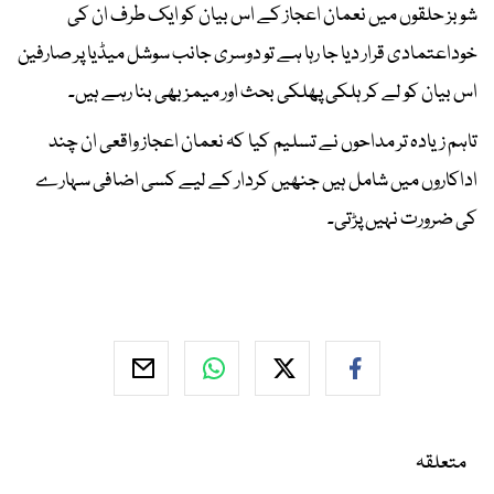
شوبز حلقوں میں نعمان اعجاز کے اس بیان کو ایک طرف ان کی
خوداعتمادی قرار دیا جا رہا ہے تو دوسری جانب سوشل میڈیا پر صارفین
اس بیان کو لے کر ہلکی پھلکی بحث اور میمز بھی بنا رہے ہیں۔
تاہم زیادہ تر مداحوں نے تسلیم کیا کہ نعمان اعجاز واقعی ان چند
اداکاروں میں شامل ہیں جنھیں کردار کے لیے کسی اضافی سہارے
کی ضرورت نہیں پڑتی۔
متعلقہ