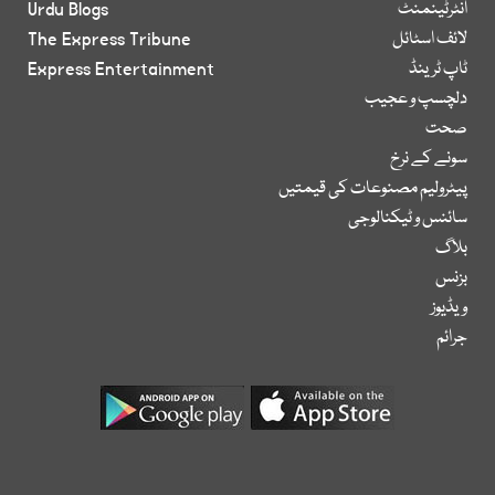
انٹرٹینمنٹ
Urdu Blogs
لائف اسٹائل
The Express Tribune
ٹاپ ٹرینڈ
Express Entertainment
دلچسپ و عجیب
صحت
سونے کے نرخ
پیٹرولیم مصنوعات کی قیمتیں
سائنس و ٹیکنالوجی
بلاگ
بزنس
ویڈیوز
جرائم