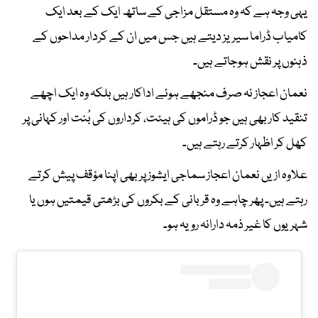
یہی وجہ ہے کہ وہ مستقل مزاجی کے ساتھ ایک کے بعد ایک
کامیاب ڈراما سیریز دیتے ہیں جس میں ان کے کردار مداحوں کے
ذہنوں پر نقش ہوجاتے ہیں۔
نعمان اعجاز نہ صرف منجھے ہوئے اداکار ہیں بلکہ وہ ایک اچھے
تنقید کار بھی ہیں جو ڈراموں کی ہیئت، کرداروں کی بُنت اور کہانی پر
کھل کر اظہار کرتے رہتے ہیں۔
علاوہ ازیں نعمان اعجاز سماجی ایشوز پر بھی اپنا مؤقف پیش کرتے
رہتے ہیں۔ پھر چاہے وہ قربانی کے بکروں کی بڑھتی قیمتیں ہوں یا
شہریوں کا غیر ذمہ دارانہ رویہ ہو۔