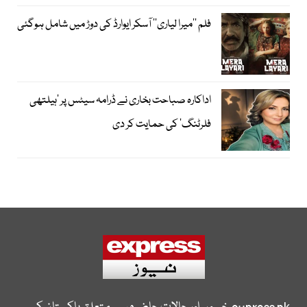
فلم ’’میرا لیاری‘‘ آسکر ایوارڈ کی دوڑ میں شامل ہوگئی
اداکارہ صباحت بخاری نے ڈرامہ سیٹس پر ’ہیلتھی
فلرٹنگ‘ کی حمایت کر دی