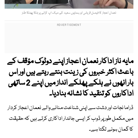
نعمان اعجاز کا فیصل قریشی اور ہمایوں سعید کے میک اپ کرانے پر ہلکا پھلکا طنز
مایہ ناز اداکار نعمان اعجاز اپنے دوٹوک مؤقف کے
باعث اکثر خبروں کی زینت بنتے رہتے ہیں اور اس
بار انھوں نے ہلکے پھلکے انداز میں اپنے 2 ساتھی
اداکاروں کو تنقید کا نشانہ بنادیا۔
ڈراما نجات اور دشت سے اپنی شناخت منانے والے نعمان اعجاز کردار
میں مکمل طور پر ڈوب کر ایسی جاندار اداکاری کرتے ہیں کہ حقیقت
کا گمان ہونے لگتا ہے۔