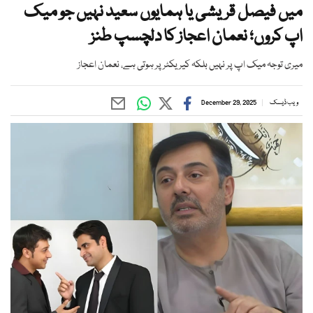
میں فیصل قریشی یا ہمایوں سعید نہیں جو میک
اپ کروں؛ نعمان اعجاز کا دلچسپ طنز
میری توجہ میک اپ پر نہیں بلکہ کیریکٹر پر ہوتی ہے، نعمان اعجاز
ویب ڈیسک
December 29, 2025