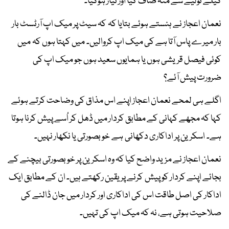
گیلے تولیے سے منہ صاف کیا اور تیار ہوگیا۔
نعمان اعجاز نے ہنستے ہوئے بتایا کہ کہ سیٹ پر میک اپ آرٹسٹ بار
بار میرے پاس آتا ہے کی میک اپ کروالیں۔ میں کہتا ہوں کہ میں
کوئی فیصل قریشی ہوں یا ہمایوں سعید ہوں جو میک اپ کی
ضرورت پیش آئے؟
اگلے ہی لمحے نعمان اعجاز اپنے اس مذاق کی وضاحت کرتے ہوئے
کہا کہ مجھے کہانی کے مطابق کردار میں ڈھل کر اُسے پیش کرنا ہوتا
ہے۔ اسکرین پر اداکاری دکھانی ہے خوبصورتی یا نکھار نہیں۔
نعمان اعجاز نے مزید واضح کیا کہ وہ اسکرین پر خوبصورتی بیچنے کے
بجائے اپنے کردار کو پیش کرنے پر یقین رکھتے ہیں۔ ان کے مطابق ایک
اداکار کی اصل طاقت اس کی اداکاری اور کردار میں جان ڈالنے کی
صلاحیت ہوتی ہے، نہ کہ میک اپ کی تہیں۔