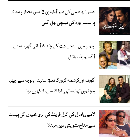
عمران ہاشمی کی فلم ’آوارہ پن 2‘ میں متنازع مناظر
پر سنسر بورڈ کی قینچی چل گئی
جہلم میں سنجے دت کے والد کا آبائی گھر سامنے
آگیا، ویڈیو وائرل
گووندا اور کرشمہ کپور کا تعلق سنیتا آہوجہ سے چھپا
ہوا نہیں تھا، ساتھی اداکارہ نے راز کھول دیا
لامین یامال کی گرل فرینڈ کی ’بری خبروں‘کی پوسٹ
سے مداح تشویش میں مبتلا